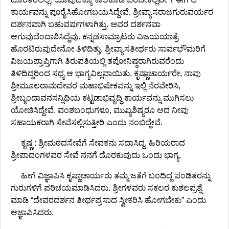
ಕಾರ್ಯವನ್ನು ಪೂರೈಸಿಹೋಗಬಯಸಿದ್ದೇವೆ, ಶ್ರೀವ್ಯಾಸರಾಜಗುರುವರ್ಯರ
ದರ್ಶನವಾಗಿ ಬಹುವರ್ಷಗಳಾಗಿತ್ತು. ಅವರ ದರ್ಶನವಾ
ಆಗುವುದೆಂದಾಶಿಸಿದ್ದೆವು. ಕನ್ನಡಸಾಮ್ರಾಟರು ವಿಜಯಯಾತ್ರೆ
ಹೊರಟಿರುವುದೇನೋ ತಿಳಿದಿತ್ತು. ಶ್ರೀವ್ಯಾಸತೀರ್ಥರು ಸಾರ್ವಭೌಮರಿಗೆ
ವಿಜಯಪ್ರಾಪ್ತಿಗಾಗಿ ತಿರುಪತಿಯಲ್ಲಿ ತಪೋನಿಷ್ಠರಾಗಿರುವರೆಂದು
ತಿಳಿದಿದ್ದರಿಂದ ಸಧ್ಯ ಆ ಭಾಗ್ಯವಿಲ್ಲವಾಯಿತು. ಕೃಷ್ಣಾಚಾರ್ಯರೇ, ನಾವು
ಶ್ರೀಮೂಲರಾಮದೇವರ ಮಹಾಭಿಷೇಕವನ್ನು ಇಲ್ಲಿ ನೆರವೇರಿಸಿ,
ಶ್ರೀಬೃಂದಾವನಸನ್ನಿಧಿಯ ಕಟ್ಟಡಾಭಿವೃದ್ಧಿ ಕಾರ್ಯವನ್ನು ಮುಗಿಸಲು
ಯೋಚಿಸಿದ್ದೇವೆ. ವಂಶಬಂಧುಗಳೂ, ಮುಖ್ಯಶಿಷ್ಯರೂ ಆದ ನೀವು
ಸಹಾಯಕರಾಗಿ ಸೇವೆಸಲ್ಲಿಸುತ್ತೀರಿ ಎಂದು ನಂಬಿದ್ದೇವೆ.
ಕೃಷ್ಣ : ಶ್ರೀಮಠದಸೇವೆಗೆ ಸೇವಕನು ಸದಾಸಿದ್ದ. ಹಿರಿಯರಾದ
ಶ್ರೀಪಾದಂಗಳವರ ಸೇವೆ ನನಗೆ ದೊರಕುವುದು ಒಂದು ಭಾಗ್ಯ.
ಹೀಗೆ ವಿಜ್ಞಾಪಿಸಿ ಕೃಷ್ಣಾಚಾರ್ಯರು ತಮ್ಮ ಜತೆಗೆ ಬಂದಿದ್ದ ಪಂಡಿತರನ್ನು
ಗುರುಗಳಿಗೆ ಪರಿಚಯಮಾಡಿಸಿದರು. ಶ್ರೀಗಳವರು ಸಕಲರ ಕುಶಲಪ್ರಶ್ನೆ
ಮಾಡಿ “ದೇವರದರ್ಶನ ತೀರ್ಥಪ್ರಸಾದ ಸ್ವೀಕರಿಸಿ ಹೋಗಬೇಕು” ಎಂದು
ಆಜ್ಞಾಪಿಸಿದರು.