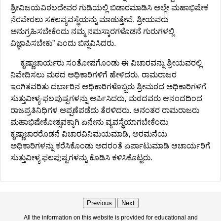
ಶ್ರೀವಿಜಯವಿಠಲದೇವರ ಗುಡಿಯಲ್ಲಿ ಬಿಡಾರಮಾಡಿಸಿ ಅಲ್ಲೇ ಮಹಾಭಿಷೇಕ
ನೆರವೇರಲು ಸಕಲವ್ಯವಸ್ಥೆಯನ್ನು ಮಾಡುತ್ತೇವೆ. ಶ್ರೀಯವರು
ಅನುಗ್ರಹಿಸಬೇಕೆಂದು ನಮ್ಮ ನಮಸ್ಕಾರಗಳೊಡನೆ ಗುರುಗಳಲ್ಲಿ
ವಿಜ್ಞಾಪಿಸಬೇಕು” ಎಂದು ಬಿನ್ನವಿಸಿದರು.
ಕೃಷ್ಣಾಚಾರ್ಯರು ಸಂತೋಷಗೊಂಡು ಈ ವಿಚಾರವನ್ನು ಶ್ರೀಯವರಲ್ಲಿ
ನಿವೇದಿಸಲು ಮಠದ ಅಧಿಕಾರಿಗಳಿಗೆ ಹೇಳಿದರು. ರಾಮರಾಜರ
ಇಂಗಿತವರಿತು ದರ್ಬಾರಿನ ಅಧಿಕಾರಿಗಳೊಬ್ಬರು ಶ್ರೀಮಠದ ಅಧಿಕಾರಿಗಳಿಗೆ
ಸುತ್ತುವೀಳ್ಯ-ಫಲಪುಷ್ಪಗಳನ್ನು ಅರ್ಪಿಸಿದರು, ಮಠದವರು ಆನಂದದಿಂದ
ರಾಜಪ್ರತಿನಿಧಿಗಳ ಅಪ್ಪಣೆಪಡೆದು ತೆರಳಿದರು. ಆನಂತರ ರಾಮರಾಜರು
ಮಹಾಭಿಷೇಕೋತ್ಸವಕ್ಕಾಗಿ ಏನೇನು ವ್ಯವಸ್ಥೆಯಾಗಬೇಕೆಂದು
ಕೃಷ್ಣಾಚಾರರೊಡನೆ ವಿಚಾರವಿನಿಮಯಮಾಡಿ, ಅರಮನೆಯ
ಅಧಿಕಾರಿಗಳನ್ನು ಕರೆಸಿಕೊಂಡು ಅದರಂತೆ ಏರ್ಪಾಟುಮಾಡಿ ಆಚಾರ್ಯರಿಗೆ
ಸುತ್ತುವೀಳ್ಯ ಫಲಪುಷ್ಪಗಳನ್ನು ಕೊಡಿಸಿ ಕಳಿಸಿಕೊಟ್ಟರು.
Previous
Next
All the information on this website is provided for educational and