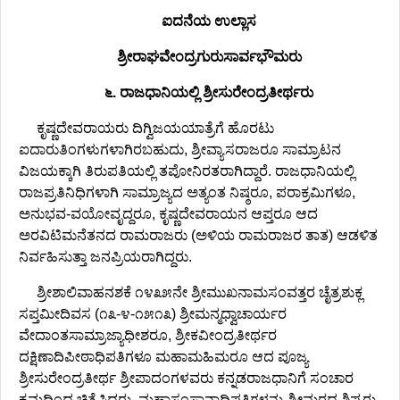
ಐದನೆಯ ಉಲ್ಲಾಸ
ಶ್ರೀರಾಘವೇಂದ್ರಗುರುಸಾರ್ವಭೌಮರು
೬. ರಾಜಧಾನಿಯಲ್ಲಿ ಶ್ರೀಸುರೇಂದ್ರತೀರ್ಥರು
ಕೃಷ್ಣದೇವರಾಯರು ದಿಗ್ವಿಜಯಯಾತ್ರೆಗೆ ಹೊರಟು
ಐದಾರುತಿಂಗಳುಗಳಾಗಿರಬಹುದು, ಶ್ರೀವ್ಯಾಸರಾಜರೂ ಸಾಮ್ರಾಟನ
ವಿಜಯಕ್ಕಾಗಿ ತಿರುಪತಿಯಲ್ಲಿ ತಪೋನಿರತರಾಗಿದ್ದಾರೆ. ರಾಜಧಾನಿಯಲ್ಲಿ
ರಾಜಪ್ರತಿನಿಧಿಗಳಾಗಿ ಸಾಮ್ರಾಜ್ಯದ ಅತ್ಯಂತ ನಿಷ್ಠರೂ, ಪರಾಕ್ರಮಿಗಳೂ,
ಅನುಭವ-ವಯೋವೃದ್ದರೂ, ಕೃಷ್ಣದೇವರಾಯನ ಆಪ್ತರೂ ಆದ
ಅರವಿಟಿಮನೆತನದ ರಾಮರಾಜರು (ಅಳಿಯ ರಾಮರಾಜರ ತಾತ) ಆಡಳಿತ
ನಿರ್ವಹಿಸುತ್ತಾ ಜನಪ್ರಿಯರಾಗಿದ್ದರು.
ಶ್ರೀಶಾಲಿವಾಹನಶಕೆ ೧೪೩೫ನೇ ಶ್ರೀಮುಖನಾಮಸಂವತ್ತರ ಚೈತ್ರಶುಕ್ಲ
ಸಪ್ತಮೀದಿವಸ (೧೩-೪-೧೫೧೩) ಶ್ರೀಮನ್ಮಧ್ವಾಚಾರ್ಯರ
ವೇದಾಂತಸಾಮ್ರಾಜ್ಯಾಧೀಶರೂ, ಶ್ರೀಕವೀಂದ್ರತೀರ್ಥರ
ದಕ್ಷಿಣಾದಿಪೀಠಾಧಿಪತಿಗಳೂ ಮಹಾಮಹಿಮರೂ ಆದ ಪೂಜ್ಯ
ಶ್ರೀಸುರೇಂದ್ರತೀರ್ಥ ಶ್ರೀಪಾದಂಗಳವರು ಕನ್ನಡರಾಜಧಾನಿಗೆ ಸಂಚಾರ
ಕ್ರಮದಿಂದ ಚಿತ್ತೈಸಿದರು. ಮಹಾಸಂಸ್ಥಾನಾಧಿಪತಿಗಳನ್ನು ಶ್ರೀಮಠದ ಶಿಷ್ಯರು