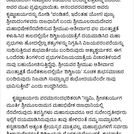
ಅವರ ಮುಖ ಪ್ರಫುಲ್ಲವಾಯಿತು. ಆನಂದಪರವಶರಾದ ಅವರು
ಕೃಷ್ಣಾಚಾರ್ಯರನ್ನು ನೋಡಿ “ಪಂಡಿತರೆ, ಇದೆಂತಹ ಯೋಗ! ಪೂಜ್ಯ
ಶ್ರೀಪಾದಂಗಳವರು ರಾಜಧಾನಿಗೆ ಬಂದು ಶ್ರೀಮೂಲರಾಮದೇವರ
ಮಹಾಭಿಷೇಕನೆರವೇರಿಸುವ ಶ್ರೀಮುಖ-ಆಶೀರ್ವಾದ ಫಲ ಮಂತ್ರಾಕ್ಷತೆ
ಕಳುಹಿಸಿದ ಕಾಲದಲ್ಲಿಯೇ ದಿಗ್ವಿಜಯಯಾತ್ರೆಗೆ ದಯಮಾಡಿಸಿದ ಮಹಾ
ಪ್ರಭುಗಳು ಹೋದಲ್ಲೆಲ್ಲಾ ಶತ್ರುಗಳನ್ನು ನಿಗ್ರಹಿಸಿ ವಿಜಯಪರಂಪರೆಯನ್ನು
ಸಾಧಿಸುತ್ತಿರುವ ಶುಭವಾರ್ತೆಯು ಬಂದಿರುವುದು ಅತ್ಯಾಶ್ಚರ್ಯಕರ. ಈಗ
ಒಂದೆರಡು ತಿಂಗಳಿಂದ ಪ್ರಭುಗಳವಿಜಯಯಾತ್ರೆಯ ವಿಚಾರತಿಳಿಯದೆ
ನಾವು ಬಹುಯೋಚಿಸುತ್ತಿದ್ದೆವು. ಶ್ರೀಯವರ ಶ್ರೀಮುಖ ಆಶೀರ್ವಾದ
ಮಂತ್ರಾಕ್ಷತೆ ದೊರೆತಕಾಲದಲ್ಲಿಯೇ 'ದಿಗ್ವಿಜಯ' ಸೂಚಕ ಶುಭಸಮಾಚಾರ
ಬಂದಿರುವುದು ನಿಜವಾಗಿ ಸಾಮ್ರಾಜ್ಯದ ಶುಭೋದಯವೆಂದೇ ನಾವು
ಭಾವಿಸುತ್ತೇವೆ” ಎಂದು ಉದ್ದರಿಸಿದರು.
ಕೃಷ್ಣಾಚಾರ್ಯರು ಪರಮಾನಂದಭರಿತರಾಗಿ “ಸ್ವಾಮಿ, ಶ್ರೀಚತುರ್ಯುಗ
ಮೂರ್ತಿ ಶ್ರೀಮೂಲರಾಮನ ಮಹಾಭಿಷೇಕ ರಾಜಧಾನಿಯಲ್ಲಿ
ನೆರವೇರುವುದು ತಪಸ್ವಿಗಳೂ ಮಹಾನುಭಾವರೂ ಆದ ಸುರೇಂದ್ರತೀರ್ಥರು
ಇಲ್ಲಿಗೆ ದಯಮಾಡಿಸಿರುವುದೂ ತಾವು ಹೇಳಿದಂತೆ ನಮ್ಮ ಸಾಮ್ರಾಟರಿಗೆ,
ಕನ್ನಡನಾಡಿಗೆ ಅತ್ಯಂತ ಶ್ರೇಯಸ್ಕರ ಮಾತ್ರವಲ್ಲ, ಮಹಾಪ್ರಭುಗಳಿಗೆ ಸರ್ವದಾ
ಶ್ರೀರಾಮದೇವರಂತೆ ದಿಗ್ವಿಜಯವು ದೊರಕುವುದೆಂಬುದಕ್ಕೆ, ಶುಭವಾರ್ತೆ