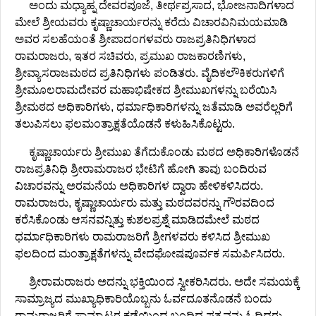
ಅಂದು ಮಧ್ಯಾಹ್ನ ದೇವರಪೂಜೆ, ತೀರ್ಥಪ್ರಸಾದ, ಭೋಜನಾದಿಗಳಾದ
ಮೇಲೆ ಶ್ರೀಯವರು ಕೃಷ್ಣಾಚಾರ್ಯರನ್ನು ಕರೆದು ವಿಚಾರವಿನಿಮಯಮಾಡಿ
ಅವರ ಸಲಹೆಯಂತೆ ಶ್ರೀಪಾದಂಗಳವರು ರಾಜಪ್ರತಿನಿಧಿಗಳಾದ
ರಾಮರಾಜರು, ಇತರ ಸಚಿವರು, ಪ್ರಮುಖ ರಾಜಕಾರಣಿಗಳು,
ಶ್ರೀವ್ಯಾಸರಾಜಮಠದ ಪ್ರತಿನಿಧಿಗಳು ಪಂಡಿತರು. ವೈದಿಕಲೌಕಿಕರುಗಳಿಗೆ
ಶ್ರೀಮೂಲರಾಮದೇವರ ಮಹಾಭಿಷೇಕದ ಶ್ರೀಮುಖಗಳನ್ನು ಬರೆಯಿಸಿ
ಶ್ರೀಮಠದ ಅಧಿಕಾರಿಗಳು, ಧರ್ಮಾಧಿಕಾರಿಗಳನ್ನು ಜತೆಮಾಡಿ ಅವರೆಲ್ಲರಿಗೆ
ತಲುಪಿಸಲು ಫಲಮಂತ್ರಾಕ್ಷತೆಯೊಡನೆ ಕಳುಹಿಸಿಕೊಟ್ಟರು.
ಕೃಷ್ಣಾಚಾರ್ಯರು ಶ್ರೀಮುಖ ತೆಗೆದುಕೊಂಡು ಮಠದ ಅಧಿಕಾರಿಗಳೊಡನೆ
ರಾಜಪ್ರತಿನಿಧಿ ಶ್ರೀರಾಮರಾಜರ ಭೇಟಿಗೆ ಹೋಗಿ ತಾವು ಬಂದಿರುವ
ವಿಚಾರವನ್ನು ಅರಮನೆಯ ಅಧಿಕಾರಿಗಳ ದ್ವಾರಾ ಹೇಳಿಕಳಿಸಿದರು.
ರಾಮರಾಜರು, ಕೃಷ್ಣಾಚಾರ್ಯರು ಮತ್ತು ಮಠದವರನ್ನು ಗೌರವದಿಂದ
ಕರೆಸಿಕೊಂಡು ಆಸನವನ್ನಿತ್ತು ಕುಶಲಪ್ರಶ್ನೆ ಮಾಡಿದಮೇಲೆ ಮಠದ
ಧರ್ಮಾಧಿಕಾರಿಗಳು ರಾಮರಾಜರಿಗೆ ಶ್ರೀಗಳವರು ಕಳಿಸಿದ ಶ್ರೀಮುಖ
ಫಲದಿಂದ ಮಂತ್ರಾಕ್ಷತೆಗಳನ್ನು ವೇದಘೋಷಪೂರ್ವಕ ಸಮರ್ಪಿಸಿದರು.
ಶ್ರೀರಾಮರಾಜರು ಅದನ್ನು ಭಕ್ತಿಯಿಂದ ಸ್ವೀಕರಿಸಿದರು. ಅದೇ ಸಮಯಕ್ಕೆ
ಸಾಮ್ರಾಜ್ಯದ ಮುಖ್ಯಾಧಿಕಾರಿಯೊಬ್ಬನು ಓರ್ವದೂತನೊಡನೆ ಬಂದು
ರಾಮರಾಜರಿಗೆ ಸಾಮ್ರಾಟರ ಕಡೆಯಿಂದ ಬಂದಿದ್ದ ಪತ್ರವನ್ನು ಓದಿದರು.