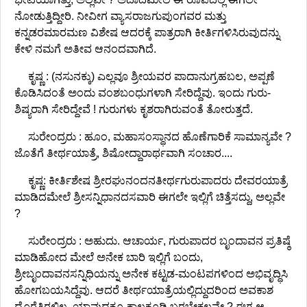
ನೋಡುತ್ತಿದ್ದೀರಿ. ನೀವೀಗ ವ್ಯಾಸರಾಜಗುಪುಂಗವರ ಮತ್ತು
ಕನ್ನಡರಮಾರಮಣ ವಿಶೇಷ ಆದರಕ್ಕೆ ಪಾತ್ರರಾಗಿ ಕೀರ್ತಿಗಳಿಸಿರುವುದನ್ನು
ಕೇಳಿ ನಮಗೆ ಅತೀವ ಆನಂದವಾಗಿದೆ.
ಕೃಷ್ಣ : (ನಸುನಕ್ಕು) ಎಲ್ಲವೂ ಶ್ರೀಯವರ ಪಾದಾನುಗ್ರಹಬಲ, ಅಪ್ಪಣೆ
ಕೊಡಿಸಿದಂತೆ ಅಂದು ವಂಶಬಂಧುಗಳಾಗಿ ಸೇರಿದ್ದೆವು. ಇಂದು ಗುರು-
ಶಿಷ್ಯರಾಗಿ ಸೇರಿದ್ದೇವೆ ! ಗುರುಗಳು ಕೃಶರಾಗಿರುವಂತೆ ತೋರುತ್ತದೆ.
ಸುರೇಂದ್ರರು : ಹೂಂ, ಮಹಾಸಂಸ್ಥಾನದ ಹೊಣೆಗಾರಿಕೆ ಸಾಮಾನ್ಯವೇ ?
ಜೊತೆಗೆ ತೀರ್ಥಯಾತ್ರೆ, ಶಿಷೋದ್ದಾರಾರ್ಥವಾಗಿ ಸಂಚಾರ....
ಕೃಷ್ಣ: ಕೀರ್ತಿಶೇಷ ಶ್ರೀರಘುನಂದನತೀರ್ಥಗುರುಪಾದರು ದೇವರಯಾತ್ರೆ
ಮಾಡಿದಮೇಲೆ ಶ್ರೀಸನ್ನಿಧಾನದಸವಾರಿ ಈಗಲೇ ಇಲ್ಲಿಗೆ ಚಿತ್ತೆಸದ್ದು, ಅಲ್ಲವೇ
?
ಸುರೇಂದ್ರರು : ಅಹುದು. ಆಚಾರ್ಯ, ಗುರುಪಾದರ ಬೃಂದಾವನ ಪ್ರತಿಷ್ಠೆ
ಮಾಡಿಹೋದ ಮೇಲೆ ಅನೇಕ ಬಾರಿ ಇಲ್ಲಿಗೆ ಬಂದು,
ಶ್ರೀಬೃಂದಾವನಸನ್ನಿಧಿಯನ್ನು ಅನೇಕ ಕಟ್ಟಡ-ಮಂಟಪಗಳಿಂದ ಅಭಿವೃದ್ಧಿಸಿ
ಹೋಗಬಯಸಿದ್ದೆವು. ಆದರೆ ತೀರ್ಥಯಾತ್ರೆಯಲ್ಲಿದ್ದುದರಿಂದ ಅವಕಾಶ
ದೊರೆತಿರಲಿಲ್ಲ. ಯಾವುದಕ್ಕೂ ಕಾಲಕೂಡಿ ಬರಬೇಕಲ್ಲವೇ ? ಈಗ ಆ