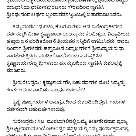
ರಾಜಧಾನಿಯ ಧಾರ್ಮಿಕಪುರಜನರು ಗೌರವದಿಂದಸ್ವಾಗತಿಸಿ
ಶ್ರೀರಘುನಂದತೀರ್ಥರ ಬೃಂದಾವನಸನ್ನಿಧಿಯಲ್ಲಿ ಬಿಡಾರಮಾಡಿಸಿದರು.
ತಮ್ಮ ವಂಶಬಂಧುಗಳೂ, ಕುಲಗುರುಗಳೂ ಆದ ಸುರೇಂದ್ರತೀರ್ಥರ
ದರ್ಶನಕ್ಕಾಗಿ ವೀಣಾ ಕೃಷ್ಣಾಚಾರ್ಯರು,ಆಸ್ಥಾನದ ಕೆಲಮಿತ್ರರು, ವಿದ್ಯಾಪೀಠದ
ಹತ್ತಾರು ಜನ ಪಂಡಿತರೊಡನೆ ಶ್ರೀಯವರ ಸನ್ನಿಧಿಗೆ ಆಗಮಿಸಿದರು. ಅವರು
ಬಂದಾಗ ಶ್ರೀಗಳವರು ಹತ್ತಾರುಜನ ವಿದ್ಯಾರ್ಥಿಗಳಿಗೆ ಶ್ರೀಮನ್ಯಾಯಸುಧಾ
ಪಾಠಹೇಳುತ್ತಿದ್ದರು. ಪಂಡಿತರೊಡನೆ ಬಂದು ನಮಸ್ಕರಿಸಿದ
ಕೃಷ್ಣಾಚಾರ್ಯರನ್ನು ಶ್ರೀಗಳವರು ಹಸನ್ಮುಖದಿಂದ ಸ್ವಾಗತಿಸಿ ಕುಶಲಪ್ರಶ್ನೆ
ಮಾಡಿದರು.
ಶ್ರೀಸುರೇಂದ್ರರು : ಕೃಷ್ಣಾಚಾರ್ಯರೇ, ಬಹುವರ್ಷಗಳ ಮೇಲೆ ನಿಮ್ಮನ್ನು
ಕಂಡು ಆನಂದವಾಯಿತು. ಎಲ್ಲವೂ ಕುಶಲವೇ?
ಕೃಷ್ಣ: ಪೂಜ್ಯಗುರುಗಳ ಅನುಗ್ರಹದಿಂದ ಕುಶಲದಿಂದಿದ್ದೇನೆ, ಗುರುಗಳ
ದರ್ಶನವಾಗಿ ಬಹುವರ್ಷಗಳಾದವು.
ಸುರೇಂದ್ರರು : ನಿಜ, ಮುಳಬಾಗಿಲಿನಲ್ಲಿ ಒಮ್ಮೆ, ಕೀರ್ತಿಶೇಷರಾದ ಪೂಜ್ಯ
ಶ್ರೀಲಕ್ಷ್ಮೀನಾರಾಯಣಯೋಗೀಂದ್ರರ ಸನ್ನಿಧಿಯಲ್ಲಿ ನಮ್ಮ ಪೂರ್ವಾಶ್ರಮದಲ್ಲಿ
ಭೇಟಿಯಾಗಿತ್ತು, ಅಲ್ಲವೇ ? ಅದಾದಮೇಲೆ ಈ ರೂಪದಲ್ಲಿ ಈಗಲೇ