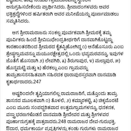
ಅನುಗ್ರಹಿಸಬೇಕೆಂದು ಪ್ರಾರ್ಥಿಸಿದರು. ಶ್ರೀಪಾದಂಗಳವರು ಅವರ
ಭಕ್ತಿಶ್ರದ್ಧೆಗಳಿಂದ ಹರ್ಷಿತರಾಗಿ ಅವರ ಮನೀಷೆಯನ್ನು ಪೂರ್ಣಮಾಡಲು
ಸಮ್ಮತಿಸಿದರು.
ಆಗ ಶ್ರೀರಾಮರಾಜರು ಸಂಕಲ್ಪ ಪೂರ್ವಕವಾಗಿ ಶ್ರೀಮಠಕ್ಕೆ ತಮ್ಮ
ಪೂರ್ವಿಕರು ಹಿಂದೆ ಶ್ರೀವಿಬುಧೇಂದ್ರತೀರ್ಥರಿಗೆ ದಾನವಾಗಿಕೊಟ್ಟದ್ದು
ಕಾರಣಾಂತರದಿಂದ ಶ್ರೀಮಠದ ಕೈತಪ್ಪಿಹೋಗಿದ್ದ ೧) ಆನೆಹೊಸೂರು ಎಂಬ
ಶ್ರೇಷ್ಠಗ್ರಾಮವನ್ನೂ ಮಯೂರಕ್ಷೇತ್ರದಲ್ಲಿ ಒಂದು ಭವ್ಯಮಠವನ್ನೂ, ಇವುಗಳ
ಜೊತೆಗೆ ಹೊಸದಾಗಿ ೨) ಲೇಪಗಿರಿ, ೩) ಶಿರುಗಾಪುರ, ೪) ಮಲ್ಲಾಪುರ, ೫)
ಹೊನ್ನಮಟ್ಟಿ ಮತ್ತು ೬) ಹೆರಕಲ್ಲು ಎಂಬ ಗ್ರಾಮವನ್ನು
ತಾಮ್ರಶಾಸನಸಹಿತವಾಗಿ ಸಹಿರದಕ ಧಾರಾಪುರಸ್ಸರವಾಗಿ ದಾನಮಾಡಿ
ಕೃತಾರ್ಥರಾದರು.247
ಅಷ್ಟರಿಂದಲೇ ತೃಪ್ತಿಯಾಗಲಿಲ್ಲ ರಾಮರಾಜರಿಗೆ, ಮತ್ತೊಂದು ತಾಮ್ರ
ಶಾಸನದ ಮೂಲಕವಾಗಿ ೧) ತೊಳಲಿ, ೨) ಕಮ್ಮಾರಕಟ್ಟಿ, ೩) ಚಿಕ್ಕಮೊರಟೆ
ಎಂಬ ಮೂರು ಸಂಪದ್ಭರಿತವಾದ ಉತ್ತಮಗ್ರಾಮಗಳನ್ನೂ, ಧನಕನಕ,
ವಸ್ತ್ರಾಭರಣಗಳೊಡನೆ ದಾನಮಾಡಿ ಶ್ರೀದೇವರ ಮತ್ತು ಶ್ರೀಗಳವರ
ಪೂರ್ಣಾನುಗ್ರಹಕ್ಕೆ ಪಾತ್ರರಾದರು.248 ರಾಮರಾಜರ ದೇವ-ಗುರುಭಕ್ತಿ,
ಔದಾರ, ಧರ್ಮಕಾರ್ಯ ಪ್ರವೃತ್ತಿಗಳನ್ನು ಕಂಡು ಗುರುಗಳು ರಾಮರಾಜರ