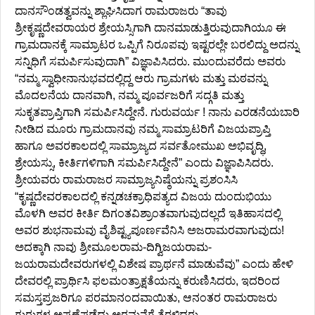
ದಾನಸೌಂಡತ್ವವನ್ನು ಶ್ಲಾಘಿಸಿದಾಗ ರಾಮರಾಜರು “ತಾವು
ಶ್ರೀಕೃಷ್ಣದೇವರಾಯರ ಶ್ರೇಯಸ್ಸಿಗಾಗಿ ದಾನಮಾಡುತ್ತಿರುವುದಾಗಿಯೂ ಈ
ಗ್ರಾಮದಾನಕ್ಕೆ ಸಾಮ್ರಾಟರ ಒಪ್ಪಿಗೆ ನಿರೂಪವು ಇಷ್ಟರಲ್ಲೇ ಬರಲಿದ್ದು ಅದನ್ನು
ಸನ್ನಿಧಿಗೆ ಸಮರ್ಪಿಸುವುದಾಗಿ” ವಿಜ್ಞಾಪಿಸಿದರು. ಮುಂದುವರೆದು ಅವರು
“ನಮ್ಮ ಸ್ವಾಧೀನಾನುಭವದಲ್ಲಿದ್ದ ಆರು ಗ್ರಾಮಗಳು ಮತ್ತು ಮಠವನ್ನು
ಮೊದಲನೆಯ ದಾನವಾಗಿ, ನಮ್ಮ ಪೂರ್ವಜರಿಗೆ ಸದ್ಗತಿ ಮತ್ತು
ಸುಕೃತಪ್ರಾಪ್ತಿಗಾಗಿ ಸಮರ್ಪಿಸಿದ್ದೇನೆ. ಗುರುವರ್ಯ ! ನಾನು ಎರಡನೆಯಬಾರಿ
ನೀಡಿದ ಮೂರು ಗ್ರಾಮದಾನವು ನಮ್ಮ ಸಾಮ್ರಾಟರಿಗೆ ವಿಜಯಪ್ರಾಪ್ತಿ
ಹಾಗೂ ಅವರಕಾಲದಲ್ಲಿ ಸಾಮ್ರಾಜ್ಯದ ಸರ್ವತೋಮುಖ ಅಭಿವೃದ್ಧಿ,
ಶ್ರೇಯಸ್ಸು, ಕೀರ್ತಿಗಳಿಗಾಗಿ ಸಮರ್ಪಿಸಿದ್ದೇನೆ” ಎಂದು ವಿಜ್ಞಾಪಿಸಿದರು.
ಶ್ರೀಯವರು ರಾಮರಾಜರ ಸಾಮ್ರಾಜ್ಯನಿಷ್ಠೆಯನ್ನು ಪ್ರಶಂಸಿಸಿ
“ಕೃಷ್ಣದೇವರಕಾಲದಲ್ಲಿ ಕನ್ನಡಚಕ್ರಾಧಿಪತ್ಯದ ವಿಜಯ ದುಂದುಭಿಯು
ಮೊಳಗಿ ಅವರ ಕೀರ್ತಿ ದಿಗಂತವಿಶ್ರಾಂತವಾಗುವುದಲ್ಲದೆ ಇತಿಹಾಸದಲ್ಲಿ
ಅವರ ಶುಭನಾಮವು ವೈಶಿಷ್ಟ್ಯಪೂರ್ಣವೆನಿಸಿ ಅಜರಾಮರವಾಗುವುದು!
ಅದಕ್ಕಾಗಿ ನಾವು ಶ್ರೀಮೂಲರಾಮ-ದಿಗ್ವಿಜಯರಾಮ-
ಜಯರಾಮದೇವರುಗಳಲ್ಲಿ ವಿಶೇಷ ಪ್ರಾರ್ಥನೆ ಮಾಡುವೆವು” ಎಂದು ಹೇಳಿ
ದೇವರಲ್ಲಿ ಪ್ರಾರ್ಥಿಸಿ ಫಲಮಂತ್ರಾಕ್ಷತೆಯನ್ನು ಕರುಣಿಸಿದರು, ಇದರಿಂದ
ಸಮಸ್ತಪ್ರಜರಿಗೂ ಪರಮಾನಂದವಾಯಿತು, ಆನಂತರ ರಾಮರಾಜರು
ಗುರುಗಳ ಅಪ್ಪಣೆಪಡೆದು ಅರಮನೆಗೆ ತೆರಳಿದರು.