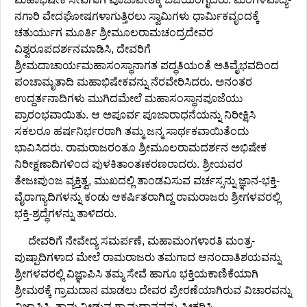
ನಗಾರಿ ವೇದಘೋಷಗಳಾಗುತ್ತಿರಲು ಸ್ವಾಮಿಗಳು ಧಾರ್ಮಿಕವೃಂದಕ್ಕೆ
ಚತುರ್ಯುಗ ಮೂರ್ತಿ ಶ್ರೀಮೂಲರಾಮಚಂದ್ರದೇವರ
ವಿಶ್ವರೂಪದರ್ಶನಮಾಡಿಸಿ, ದೇವರಿಗೆ
ಶ್ರೀಮದಾಚಾರ್ಯಮಹಾಸಂಸ್ಥಾನಾಗತ ಪದ್ಧತಿಯಂತೆ ಅತಿವೈಭವದಿಂದ
ಪಂಚಾಮೃತಾದಿ ಮಹಾಭಿಷೇಕವನ್ನು ನೆರವೇರಿಸಿದರು. ಅನಂತರ
ಉದ್ದರ್ತನಾದಿಗಳು ಮುಗಿದಮೇಲೆ ಮಹಾಸಂಸ್ಥಾನಪೂಜೆಯು
ಪ್ರಾರಂಭವಾಯಿತು. ಆ ಅಪೂರ್ವ ಪೂಜಾರಾಧನೆಯನ್ನು ನಿರೀಕ್ಷಿಸಿ
ಸಕಲರೂ ಹರ್ಷನಿರ್ಭರರಾಗಿ ತಮ್ಮ ಜನ್ಮ ಸಾರ್ಥಕವಾಯಿತೆಂದು
ಭಾವಿಸಿದರು. ರಾಮರಾಜರಂತೂ ಶ್ರೀಮೂಲರಾಮದರ್ಶನ ಅಭಿಷೇಕ
ನಿರೀಕ್ಷಣಾದಿಗಳಿಂದ ಪುಳಕಿತಾಂತಃಕರಣರಾದರು. ಶ್ರೀಯವರ
ತೇಜಃಪುಂಜ ವ್ಯಕ್ತಿತ್ವ, ಮುಖದಲ್ಲಿ ತಾಂಡವಿಸುವ ವರ್ಚಸ್ಸನ್ನು ಜ್ಞಾನ-ಭಕ್ತಿ-
ವೈರಾಗ್ಯಾದಿಗಳನ್ನು ಕಂಡು ಆಕರ್ಷಿತರಾಗಿದ್ದ ರಾಮರಾಜರು ಶ್ರೀಗಳವರಲ್ಲಿ
ಭಕ್ತಿ-ಶ್ರದ್ಧೆಗಳನ್ನು ತಾಳಿದರು.
ದೇವರಿಗೆ ನೇವೇದ್ಯ ಸಮರ್ಪಣೆ, ಮಹಾಮಂಗಳಾರತಿ ಮಂತ್ರ-
ಪುಷ್ಪಾದಿಗಳಾದ ಮೇಲೆ ರಾಮರಾಜರು ತಮಗಾದ ಆನಂದಾತಿಶಯವನ್ನು
ಶ್ರೀಗಳವರಲ್ಲಿ ವಿಜ್ಞಾಪಿಸಿ ತಮ್ಮ ಸೇವೆ ಹಾಗೂ ಭಕ್ತಿಯಕಾಣಿಕೆಯಾಗಿ
ಶ್ರೀಮಠಕ್ಕೆ ಗ್ರಾಮದಾನ ಮಾಡಲು ದೇವರ ಪ್ರೇರಣೆಯಾಗಿರುವ ವಿಚಾರವನ್ನು
ವಿಜ್ಞಾಪಿಸಿ, ತಾವು ನೀಡುವ ಗ್ರಾಮದಾನವನ್ನು ಸ್ವೀಕರಿಸಿ