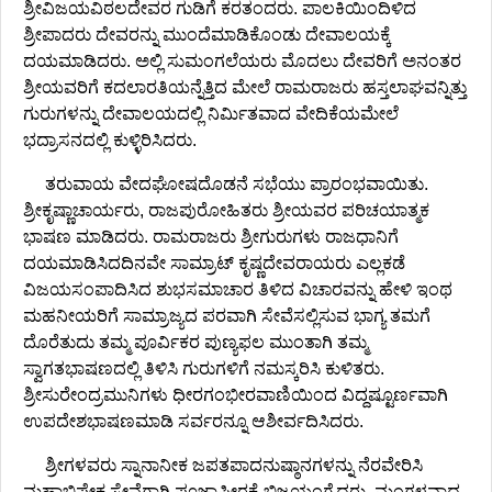
ಶ್ರೀವಿಜಯವಿಠಲದೇವರ ಗುಡಿಗೆ ಕರತಂದರು. ಪಾಲಕಿಯಿಂದಿಳಿದ
ಶ್ರೀಪಾದರು ದೇವರನ್ನು ಮುಂದೆಮಾಡಿಕೊಂಡು ದೇವಾಲಯಕ್ಕೆ
ದಯಮಾಡಿದರು. ಅಲ್ಲಿ ಸುಮಂಗಲೆಯರು ಮೊದಲು ದೇವರಿಗೆ ಅನಂತರ
ಶ್ರೀಯವರಿಗೆ ಕದಲಾರತಿಯನ್ನೆತ್ತಿದ ಮೇಲೆ ರಾಮರಾಜರು ಹಸ್ತಲಾಘವನ್ನಿತ್ತು
ಗುರುಗಳನ್ನು ದೇವಾಲಯದಲ್ಲಿ ನಿರ್ಮಿತವಾದ ವೇದಿಕೆಯಮೇಲೆ
ಭದ್ರಾಸನದಲ್ಲಿ ಕುಳ್ಳಿರಿಸಿದರು.
ತರುವಾಯ ವೇದಘೋಷದೊಡನೆ ಸಭೆಯು ಪ್ರಾರಂಭವಾಯಿತು.
ಶ್ರೀಕೃಷ್ಣಾಚಾರ್ಯರು, ರಾಜಪುರೋಹಿತರು ಶ್ರೀಯವರ ಪರಿಚಯಾತ್ಮಕ
ಭಾಷಣ ಮಾಡಿದರು. ರಾಮರಾಜರು ಶ್ರೀಗುರುಗಳು ರಾಜಧಾನಿಗೆ
ದಯಮಾಡಿಸಿದದಿನವೇ ಸಾಮ್ರಾಟ್ ಕೃಷ್ಣದೇವರಾಯರು ಎಲ್ಲಕಡೆ
ವಿಜಯಸಂಪಾದಿಸಿದ ಶುಭಸಮಾಚಾರ ತಿಳಿದ ವಿಚಾರವನ್ನು ಹೇಳಿ ಇಂಥ
ಮಹನೀಯರಿಗೆ ಸಾಮ್ರಾಜ್ಯದ ಪರವಾಗಿ ಸೇವೆಸಲ್ಲಿಸುವ ಭಾಗ್ಯ ತಮಗೆ
ದೊರೆತುದು ತಮ್ಮ ಪೂರ್ವಿಕರ ಪುಣ್ಯಫಲ ಮುಂತಾಗಿ ತಮ್ಮ
ಸ್ವಾಗತಭಾಷಣದಲ್ಲಿ ತಿಳಿಸಿ ಗುರುಗಳಿಗೆ ನಮಸ್ಕರಿಸಿ ಕುಳಿತರು.
ಶ್ರೀಸುರೇಂದ್ರಮುನಿಗಳು ಧೀರಗಂಭೀರವಾಣಿಯಿಂದ ವಿದ್ದಷ್ಟೂರ್ಣವಾಗಿ
ಉಪದೇಶಭಾಷಣಮಾಡಿ ಸರ್ವರನ್ನೂ ಆಶೀರ್ವದಿಸಿದರು.
ಶ್ರೀಗಳವರು ಸ್ನಾನಾನೀಕ ಜಪತಪಾದನುಷ್ಠಾನಗಳನ್ನು ನೆರವೇರಿಸಿ
ಮಹಾಭಿಷೇಕ ಸೇವೆಗಾಗಿ ಪೂಜಾಪೀಠಕ್ಕೆ ಬಿಜಯಂಗೈದರು. ಮಂಗಳವಾದ್ಯ-