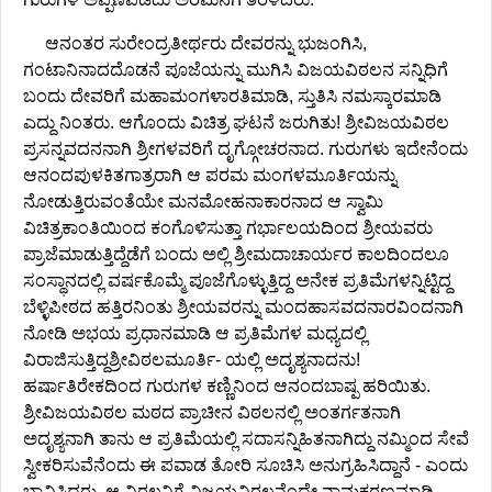
ಆನಂತರ ಸುರೇಂದ್ರತೀರ್ಥರು ದೇವರನ್ನು ಭುಜಂಗಿಸಿ,
ಗಂಟಾನಿನಾದದೊಡನೆ ಪೂಜೆಯನ್ನು ಮುಗಿಸಿ ವಿಜಯವಿಠಲನ ಸನ್ನಿಧಿಗೆ
ಬಂದು ದೇವರಿಗೆ ಮಹಾಮಂಗಳಾರತಿಮಾಡಿ, ಸ್ತುತಿಸಿ ನಮಸ್ಕಾರಮಾಡಿ
ಎದ್ದು ನಿಂತರು. ಆಗೊಂದು ವಿಚಿತ್ರ ಘಟನೆ ಜರುಗಿತು! ಶ್ರೀವಿಜಯವಿಠಲ
ಪ್ರಸನ್ನವದನನಾಗಿ ಶ್ರೀಗಳವರಿಗೆ ದೃಗ್ಗೋಚರನಾದ. ಗುರುಗಳು ಇದೇನೆಂದು
ಆನಂದಪುಳಕಿತಗಾತ್ರರಾಗಿ ಆ ಪರಮ ಮಂಗಳಮೂರ್ತಿಯನ್ನು
ನೋಡುತ್ತಿರುವಂತೆಯೇ ಮನಮೋಹನಾಕಾರನಾದ ಆ ಸ್ವಾಮಿ
ವಿಚಿತ್ರಕಾಂತಿಯಿಂದ ಕಂಗೊಳಿಸುತ್ತಾ ಗರ್ಭಾಲಯದಿಂದ ಶ್ರೀಯವರು
ಪ್ರಾಜೆಮಾಡುತ್ತಿದ್ದೆಡೆಗೆ ಬಂದು ಅಲ್ಲಿ ಶ್ರೀಮದಾಚಾರ್ಯರ ಕಾಲದಿಂದಲೂ
ಸಂಸ್ಥಾನದಲ್ಲಿ ವರ್ಷಕೊಮ್ಮೆ ಪೂಜೆಗೊಳ್ಳುತ್ತಿದ್ದ ಅನೇಕ ಪ್ರತಿಮೆಗಳನ್ನಿಟ್ಟಿದ್ದ
ಬೆಳ್ಳಿಪೀಠದ ಹತ್ತಿರನಿಂತು ಶ್ರೀಯವರನ್ನು ಮಂದಹಾಸವದನಾರವಿಂದನಾಗಿ
ನೋಡಿ ಅಭಯ ಪ್ರಧಾನಮಾಡಿ ಆ ಪ್ರತಿಮೆಗಳ ಮಧ್ಯದಲ್ಲಿ
ವಿರಾಜಿಸುತ್ತಿದ್ದಶ್ರೀವಿಠಲಮೂರ್ತಿ- ಯಲ್ಲಿ ಅದೃಶ್ಯನಾದನು!
ಹರ್ಷಾತಿರೇಕದಿಂದ ಗುರುಗಳ ಕಣ್ಣಿನಿಂದ ಆನಂದಬಾಷ್ಪ ಹರಿಯಿತು.
ಶ್ರೀವಿಜಯವಿಠಲ ಮಠದ ಪ್ರಾಚೀನ ವಿಠಲನಲ್ಲಿ ಅಂತರ್ಗತನಾಗಿ
ಅದೃಶ್ಯನಾಗಿ ತಾನು ಆ ಪ್ರತಿಮೆಯಲ್ಲಿ ಸದಾಸನ್ನಿಹಿತನಾಗಿದ್ದು ನಮ್ಮಿಂದ ಸೇವೆ
ಸ್ವೀಕರಿಸುವೆನೆಂದು ಈ ಪವಾಡ ತೋರಿ ಸೂಚಿಸಿ ಅನುಗ್ರಹಿಸಿದ್ದಾನೆ - ಎಂದು
ಭಾವಿಸಿದರು. ಆ ವಿಠಲನಿಗೆ ವಿಜಯವಿಠಲನೆಂದೇ ನಾಮಕರಣಮಾಡಿ