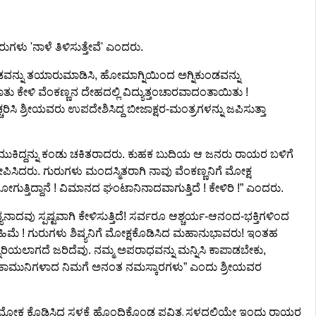
ಗಳು 'ನಾಳೆ ತಿಳಿಸುತ್ತೇವೆ' ಎಂದರು.
ಂಡವನ್ನು ತಯಾರುಮಾಡಿಸಿ, ಹೋಮಾಗ್ನಿಯಿಂದ ಅಗ್ನಿಕುಂಡವನ್ನು
ಾತು ಕೇಳಿ ವೆಂಕಣ್ಣನ ದೇಹದಲ್ಲಿ ವಿದ್ಯುತ್ತಂಚಾರವಾದಂತಾಯಿತು !
ಸಿ ಶ್ರೀಯವರು ಉಪದೇಶಿಸಿದ್ದ ಬೀಜಾಕ್ಷರ-ಮಂತ್ರಗಳನ್ನು ಜಪಿಸುತ್ತಾ
ೆ ಧುಮುಕಿದ್ದನ್ನು ಕಂಡು ಚಕಿತರಾದರು. ಕುಹಕ ಬುದಿಯ ಆ ಜನರು ರಾಯರ ಬಳಿಗೆ
ಷೇಪಿಸಿದರು. ಗುರುಗಳು ಮಂದಸ್ಮಿತರಾಗಿ ನಾವು ವೆಂಕಣ್ಣನಿಗೆ ಮೋಕ್ಷ
ುತ್ತಿದ್ದಾನೆ ! ವಿಮಾನದ ಘಂಟಾನಿನಾದವಾಗುತ್ತಿದೆ ! ಕೇಳಿರಿ !” ಎಂದರು.
ವು ಸ್ಪಷ್ಟವಾಗಿ ಕೇಳಿಸುತ್ತಿದೆ! ಸರ್ವರೂ ಆಶ್ಚರ್ಯ-ಆನಂದ-ಭಕ್ತಿಗಳಿಂದ
ಮಹಿಮೆ ! ಗುರುಗಳು ಶಿಷ್ಯನಿಗೆ ಮೋಕ್ಷಕೊಡಿಸಿದ ಮಹಾನುಭಾವರು! ಇಂತಹ
ನರಿಯಲಾಗದೆ ಜರಿದೆವು. ನಮ್ಮ ಅಪರಾಧವನ್ನು ಮನ್ನಿಸಿ ಕಾಪಾಡಬೇಕು,
ಸಿದ ಮಹಾಮುನಿಗಳಾದ ನಿಮಗೆ ಅನಂತ ನಮಸ್ಕಾರಗಳು” ಎಂದು ಶ್ರೀಯವರ
ಮೋಕ್ಷ ಕೊಡಿಸಿದ ಸ್ಥಳಕ್ಕೆ ಹೊಂದಿಕೊಂಡ ಪವಿತ್ರ ಸ್ಥಳದಲ್ಲಿಯೇ ಇಂದು ರಾಯರ