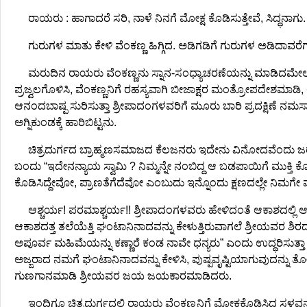
ರಾಯರು : ಹಾಗಾದರೆ ಸರಿ, ನಾಳೆ ನಿನಗೆ ಮೋಕ್ಷ ಕೊಡಿಸುತ್ತೇವೆ, ಸಿದ್ಧನಾಗು
ಗುರುಗಳ ಮಾತು ಕೇಳಿ ವೆಂಕಣ್ಣ ಹಿಗ್ಗಿದ. ಅಡಿಗಡಿಗೆ ಗುರುಗಳ ಅಡಿದಾವರೆ
ಮರುದಿನ ರಾಯರು ವೆಂಕಣ್ಣನು ಸ್ನಾನ-ಸಂಧ್ಯಾಚರಣೆಯನ್ನು ಮಾಡಿದಮೇಲೆ ಅ
ಪ್ರಜ್ವಲಗೊಳಿಸಿ, ವೆಂಕಣ್ಣನಿಗೆ ರಹಸ್ಯವಾಗಿ ಬೀಜಾಕ್ಷರ ಮಂತ್ರೋಪದೇಶಮಾಡಿ, 
ಆನಂದಬಾಷ್ಪ ಸುರಿಸುತ್ತಾ ಶ್ರೀಪಾದಂಗಳವರಿಗೆ ಮೂರು ಬಾರಿ ಪ್ರದಕ್ಷಿಣೆ ನಮ
ಅಗ್ನಿಕುಂಡಕ್ಕೆ ಹಾರಿಬಿಟ್ಟನು.
ಚಿತ್ರದುರ್ಗದ ಬ್ರಾಹ್ಮಣಸಮಾಜದ ಕೆಲಜನರು ಇದೇನು ವಿನೋದವೆಂದು ಜರುಗುತ್
ಬಂದು “ಇದೇನನ್ಯಾಯ ಸ್ವಾಮಿ ? ನಿಮ್ಮನ್ನೇ ನಂಬಿದ್ದ ಆ ಬಡಪಾಯಿಗೆ ಮುಕ್ತಿ ಕೊಡ
ಕೊಡಿಸಿದ್ದೇವೋ, ಪ್ರಾಣತೆಗೆದೆವೋ ಎಂಬುದು ಇನ್ನೊಂದು ಕ್ಷಣದಲ್ಲೇ ನಿಮಗೇ ಮ
ಆಶ್ಚರ್ಯ! ಪರಮಾಶ್ಚರ್ಯ!! ಶ್ರೀಪಾದಂಗಳವರು ಹೇಳಿದಂತೆ ಆಕಾಶದಲ್ಲಿ ಆಶ
ಆಕಾಶದತ್ತ ತಲೆಯೆತ್ತಿ ಘಂಟಾನಿನಾದವನ್ನು ಕೇಳುತ್ತಿರುವಾಗಲೆ ಶ್ರೀಯವರ ಶ
ಅಪೂರ್ವ ಮಹಿಮೆಯನ್ನು ಕಣ್ಣಾರೆ ಕಂಡ ನಾವೇ ಧನ್ಯರು” ಎಂದು ಉದ್ಧರಿಸುತ್ತ
ಅಜ್ಜರಾದ ನಮಗೆ ಘಂಟಾನಿನಾದವನ್ನು ಕೇಳಿಸಿ, ಪುಷ್ಪವೃಷ್ಟಿಯಾಗುವುದನ್ನ
ಗುಣಗಾನಮಾಡಿ ಶ್ರೀಯವರ ಜಯ ಜಯಕಾರಮಾಡಿದರು.
ಇಂದಿಗೂ ಚಿತ್ರದುರ್ಗದಲ್ಲಿ ರಾಯರು ವೆಂಕಣ್ಣನಿಗೆ ಮೋಕ್ಷಕೊಡಿಸಿದ ಸ್ಥಳ