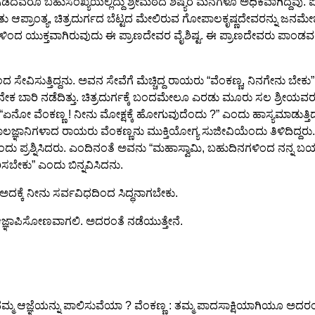
ಡದವರೂ ಬಹುಸಂಖ್ಯೆಯಲ್ಲಿದ್ದು ಶ್ರೀಮಠದ ಶಿಷ್ಯರ ಮನೆಗಳೂ ಅಧಿಕವಾಗಿದ್ದವು. ಐತಿ
ದಿತು ಆಪ್ರಾಂತ್ಯ, ಚಿತ್ರದುರ್ಗದ ಬೆಟ್ಟದ ಮೇಲಿರುವ ಗೋಪಾಲಕೃಷ್ಣದೇವರನ್ನು ಜನಮೇಜ
ದ ಯುಕ್ತವಾಗಿರುವುದು ಈ ಪ್ರಾಣದೇವರ ವೈಶಿಷ್ಟ. ಈ ಪ್ರಾಣದೇವರು ಪಾಂಡವರ ಆರಾ
ಳಿಂದ ಸೇವಿಸುತ್ತಿದ್ದನು. ಅವನ ಸೇವೆಗೆ ಮೆಚ್ಚಿದ್ದ ರಾಯರು “ವೆಂಕಣ್ಣ, ನಿನಗೇನು ಬ
 ಅನೇಕ ಬಾರಿ ನಡೆದಿತ್ತು. ಚಿತ್ರದುರ್ಗಕ್ಕೆ ಬಂದಮೇಲೂ ಎರಡು ಮೂರು ಸಲ ಶ್ರೀಯವರ
ು “ಏನೋ ವೆಂಕಣ್ಣ ! ನೀನು ಮೋಕ್ಷಕ್ಕೆ ಹೋಗುವುದೆಂದು ?” ಎಂದು ಹಾಸ್ಯಮಾಡುತ
. ತ್ರಿಕಾಲಜ್ಞಾನಿಗಳಾದ ರಾಯರು ವೆಂಕಣ್ಣನು ಮುಕ್ತಿಯೋಗ್ಯ ಸುಜೀವಿಯೆಂದು ತಿಳಿದಿ
” ಎಂದು ಪ್ರಶ್ನಿಸಿದರು. ಎಂದಿನಂತೆ ಅವನು “ಮಹಾಸ್ವಾಮಿ, ಬಹುದಿನಗಳಿಂದ ನನ್ನ ಬಯಕೆಯ
ದರಿಸಬೇಕು” ಎಂದು ಬಿನ್ನವಿಸಿದನು.
, ಅದಕ್ಕೆ ನೀನು ಸರ್ವವಿಧದಿಂದ ಸಿದ್ಧನಾಗಬೇಕು.
 ಆಜ್ಞಾಪಿಸೋಣವಾಗಲಿ. ಅದರಂತೆ ನಡೆಯುತ್ತೇನೆ.
ಆಜ್ಞೆಯನ್ನು ಪಾಲಿಸುವೆಯಾ ? ವೆಂಕಣ್ಣ : ತಮ್ಮ ಪಾದಸಾಕ್ಷಿಯಾಗಿಯೂ ಅದರಂತೆ 