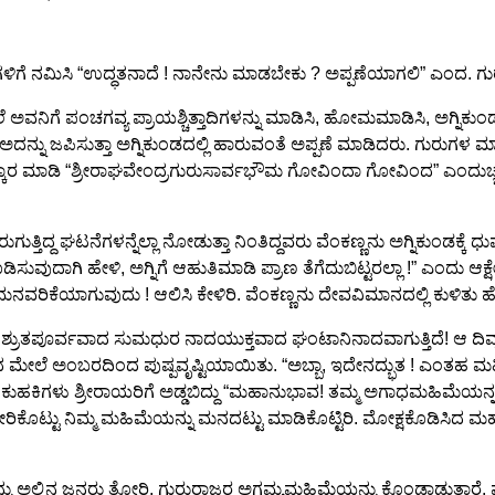
.
ಗಳಿಗೆ ನಮಿಸಿ “ಉದ್ಧತನಾದೆ ! ನಾನೇನು ಮಾಡಬೇಕು ? ಅಪ್ಪಣೆಯಾಗಲಿ” ಎಂದ. ಗುರು
ವನಿಗೆ ಪಂಚಗವ್ಯ ಪ್ರಾಯಶ್ಚಿತ್ತಾದಿಗಳನ್ನು ಮಾಡಿಸಿ, ಹೋಮಮಾಡಿಸಿ, ಅಗ್ನಿಕು
ಅದನ್ನು ಜಪಿಸುತ್ತಾ ಅಗ್ನಿಕುಂಡದಲ್ಲಿ ಹಾರುವಂತೆ ಅಪ್ಪಣೆ ಮಾಡಿದರು. ಗುರುಗಳ ಮ
ಸ್ಕಾರ ಮಾಡಿ “ಶ್ರೀರಾಘವೇಂದ್ರಗುರುಸಾರ್ವಭೌಮ ಗೋವಿಂದಾ ಗೋವಿಂದ” ಎಂದುಚ್ಚರಿ
ತಿದ್ದ ಘಟನೆಗಳನ್ನೆಲ್ಲಾ ನೋಡುತ್ತಾ ನಿಂತಿದ್ದವರು ವೆಂಕಣ್ಣನು ಅಗ್ನಿಕುಂಡಕ್ಕ
ಿಸುವುದಾಗಿ ಹೇಳಿ, ಅಗ್ನಿಗೆ ಆಹುತಿಮಾಡಿ ಪ್ರಾಣ ತೆಗೆದುಬಿಟ್ಟರಲ್ಲಾ !” ಎಂದು ಆಕ್
ನವರಿಕೆಯಾಗುವುದು ! ಆಲಿಸಿ ಕೇಳಿರಿ. ವೆಂಕಣ್ಣನು ದೇವವಿಮಾನದಲ್ಲಿ ಕುಳಿತು ಹೋಗ
್ರುತಪೂರ್ವವಾದ ಸುಮಧುರ ನಾದಯುಕ್ತವಾದ ಘಂಟಾನಿನಾದವಾಗುತ್ತಿದೆ! ಆ ದಿವ್ಯನಾದ
ಿರದ ಮೇಲೆ ಅಂಬರದಿಂದ ಪುಷ್ಪವೃಷ್ಟಿಯಾಯಿತು. “ಅಬ್ಬಾ, ಇದೇನದ್ಭುತ ! ಎಂತಹ 
ಾ ಕುಹಕಿಗಳು ಶ್ರೀರಾಯರಿಗೆ ಅಡ್ಡಬಿದ್ದು “ಮಹಾನುಭಾವ! ತಮ್ಮ ಅಗಾಧಮಹಿಮೆಯನ್
ು ತೋರಿಕೊಟ್ಟು ನಿಮ್ಮ ಮಹಿಮೆಯನ್ನು ಮನದಟ್ಟು ಮಾಡಿಕೊಟ್ಟಿರಿ. ಮೋಕ್ಷಕೊಡಿ
ವನ್ನು ಅಲ್ಲಿನ ಜನರು ತೋರಿ, ಗುರುರಾಜರ ಅಗಮ್ಯಮಹಿಮೆಯನ್ನು ಕೊಂಡಾಡುತ್ತಾರೆ. 