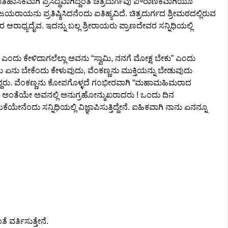
ಹಾಸಿಕವಾಗಿ ಪ್ರಸಿದ್ಧವಾಗಿದ್ದಂತೆ ಚಿತ್ರದುರ್ಗವು ಪೌರಾಣಿಕವಾಗಿಯೂ
ಯರಾಯನು ಪ್ರತಿಷ್ಠಿಸಿದನೆಂದು ಐತಿಹ್ಯವಿದೆ. ಚಿತ್ರದುರ್ಗದ ಶ್ರೀಮಠದಲ್ಲಿರುವ
ಧ್ಯದೈವ. ಇದನ್ನು ಬಲ್ಲ ಶ್ರೀರಾಯರು ಪ್ರಾಣದೇವರ ಸನ್ನಿಧಿಯಲ್ಲಿ
ೇಕು” ಎಂದು ಕೇಳಿದಾಗಲೆಲ್ಲಾ ಅವನು “ಸ್ವಾಮಿ, ನನಗೆ ಮೋಕ್ಷ ಬೇಕು” ಎಂದು
ು ಏನು ಬೇಕೆಂದು ಕೇಳುವುದು, ವೆಂಕಣ್ಣನು ಮುಕ್ತಿಯನ್ನು ಬೇಡುವುದು
್ತಿದ್ದರು. ವೆಂಕಣ್ಣನು ಕೋಪಗೊಳ್ಳದೆ ಗಂಭೀರವಾಗಿ “ಮಹಾಮಹಿಮರಾದ
ದ್ದರು. ಅಂತೆಯೇ ಅವನಲ್ಲಿ ಅನುಗ್ರಹೋನ್ಮುಖರಾದರು ! ಒಂದು ದಿನ
ೇನೆಂದು ಸನ್ನಿಧಿಯಲ್ಲಿ ವಿಜ್ಞಾಪಿಸುತ್ತಿದ್ದೇನೆ. ಐಹಿಕವಾಗಿ ನಾನು ಏನನ್ನೂ
ವರ್ತಿಸುತ್ತೇನೆ.