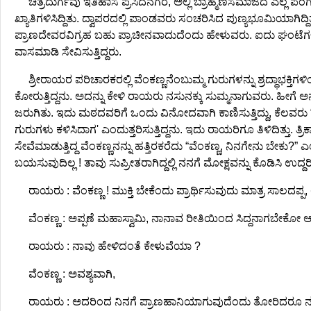
ಚಿತ್ರದುರ್ಗವು ಇತಿಹಾಸ ಪ್ರಸಿದನಗರ, ಅಲ್ಲಿ ಬ್ರಾಹ್ಮಣಸಮಾಜದ ಎಲ್ಲ ಪಂಗ
ಖ್ಯಾತಿಗಳಿಸಿದ್ದಿತು. ದ್ವಾಪರದಲ್ಲಿ ಪಾಂಡವರು ಸಂಚರಿಸಿದ ಪುಣ್ಯಭೂಮಿಯಾಗಿದ್
ಪ್ರಾಣದೇವರವಿಗ್ರಹ ಬಹು ಪ್ರಾಚೀನವಾದುದೆಂದು ಹೇಳುವರು. ಐದು ಘಂಟೆಗಳಿಂ
ವಾಸಮಾಡಿ ಸೇವಿಸುತ್ತಿದ್ದರು.
ಶ್ರೀರಾಯರ ಪರಿಚಾರಕರಲ್ಲಿ ವೆಂಕಣ್ಣನೆಂಬುಮ್ಮ ಗುರುಗಳನ್ನು ಶ್ರದ್ಧಾಭಕ್ತಿಗ
ಕೋರುತ್ತಿದ್ದನು. ಅದನ್ನು ಕೇಳಿ ರಾಯರು ನಸುನಕ್ಕು ಸುಮ್ಮನಾಗುವರು. ಹೀಗೆ
ಜರುಗಿತು. ಇದು ಮಠದವರಿಗೆ ಒಂದು ವಿನೋದವಾಗಿ ಕಾಣಿಸುತ್ತಿದ್ದು, ಕೆಲವರ
ಗುರುಗಳು ಕಳಿಸಿದಾಗ' ಎಂದುತ್ತರಿಸುತ್ತಿದ್ದನು. ಇದು ರಾಯರಿಗೂ ತಿಳಿದಿತ್ತು
ಸೇವೆಮಾಡುತ್ತಿದ್ದ ವೆಂಕಣ್ಣನನ್ನು ಹತ್ತಿರಕರೆದು “ವೆಂಕಣ್ಣ, ನಿನಗೇನು ಬೇಕು?
ಬಯಸುವುದಿಲ್ಲ ! ತಾವು ಸುಪ್ರೀತರಾಗಿದ್ದಲ್ಲಿ ನನಗೆ ಮೋಕ್ಷವನ್ನು ಕೊಡಿಸಿ ಉದ್
ರಾಯರು : ವೆಂಕಣ್ಣ ! ಮುಕ್ತಿ ಬೇಕೆಂದು ಪ್ರಾರ್ಥಿಸುವುದು ಮಾತ್ರ ಸಾಲದಪ್ಪ
ವೆಂಕಣ್ಣ : ಅಪ್ಪಣೆ ಮಹಾಸ್ವಾಮಿ, ನಾನಾವ ರೀತಿಯಿಂದ ಸಿದ್ದನಾಗಬೇಕೋ
ರಾಯರು : ನಾವು ಹೇಳಿದಂತೆ ಕೇಳುವೆಯಾ ?
ವೆಂಕಣ್ಣ : ಅವಶ್ಯವಾಗಿ,
ರಾಯರು : ಅದರಿಂದ ನಿನಗೆ ಪ್ರಾಣಹಾನಿಯಾಗುವುದೆಂದು ತೋರಿದರೂ ನಮ್ಮ 