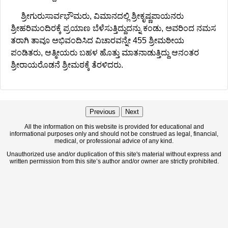
ಶ್ರೀಗುರುಸಾರ್ವಭೌಮರು, ವಿಮಾನದಲ್ಲಿ ಶ್ರೀಕೃಷ್ಣಪಾಯನರು
ಶ್ರೀಹರಿಮಂದಿರಕ್ಕೆ ಪ್ರಯಾಣ ಬೆಳೆಸುತ್ತಿದ್ದುದನ್ನು ಕಂಡು, ಅವರಿಂದ ನಮಸ
ತರಾಗಿ ತಾವೂ ಅಭಿವಂದಿಸಿದ ವಿಚಾರವನ್ನೇ 455 ಶ್ರೀಮಠೀಯ
ಪಂಡಿತರು, ಆತ್ಮೀಯರು ಬಹಳ ಹೊತ್ತು ಮಾತನಾಡುತ್ತಿದ್ದು ಆನಂತರ
ಶ್ರೀರಾಯರೊಡನೆ ಶ್ರೀಮಠಕ್ಕೆ ತೆರಳಿದರು.
Previous
Next
All the information on this website is provided for educational and
informational purposes only and should not be construed as legal, financial,
medical, or professional advice of any kind.
Unauthorized use and/or duplication of this site's material without express and
written permission from this site’s author and/or owner are strictly prohibited.