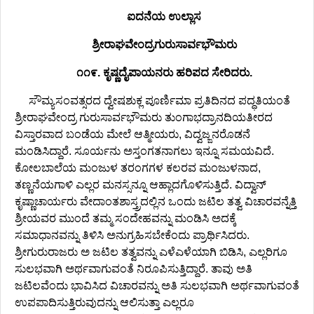
ಐದನೆಯ ಉಲ್ಲಾಸ
ಶ್ರೀರಾಘವೇಂದ್ರಗುರುಸಾರ್ವಭೌಮರು
೧೧೯. ಕೃಷ್ಣದೈಪಾಯನರು ಹರಿಪದ ಸೇರಿದರು.
ಸೌಮ್ಯಸಂವತ್ಸರದ ದ್ವೇಷಶುಕ್ಲ ಪೂರ್ಣಿಮಾ ಪ್ರತಿದಿನದ ಪದ್ಧತಿಯಂತೆ
ಶ್ರೀರಾಘವೇಂದ್ರ ಗುರುಸಾರ್ವಭೌಮರು ತುಂಗಾಭದ್ರಾನದಿಯತೀರದ
ವಿಸ್ತಾರವಾದ ಬಂಡೆಯ ಮೇಲೆ ಆತ್ಮೀಯರು, ವಿದ್ವಜ್ಜನರೊಡನೆ
ಮಂಡಿಸಿದ್ದಾರೆ. ಸೂರ್ಯನು ಅಸ್ತಂಗತನಾಗಲು ಇನ್ನೂ ಸಮಯವಿದೆ.
ಕೋಲಬಾಲೆಯ ಮಂಜುಳ ತರಂಗಗಳ ಕಲರವ ಮಂಜುಳನಾದ,
ತಣ್ಣನೆಯಗಾಳಿ ಎಲ್ಲರ ಮನಸ್ಸನ್ನೂ ಆಹ್ಲಾದಗೊಳಿಸುತ್ತಿದೆ. ವಿದ್ವಾನ್
ಕೃಷ್ಣಾಚಾರ್ಯರು ವೇದಾಂತಶಾಸ್ತ್ರದಲ್ಲಿನ ಒಂದು ಜಟಿಲ ತತ್ವ ವಿಚಾರವನ್ನೆತ್ತಿ
ಶ್ರೀಯವರ ಮುಂದೆ ತಮ್ಮ ಸಂದೇಹವನ್ನು ಮಂಡಿಸಿ ಅದಕ್ಕೆ
ಸಮಾಧಾನವನ್ನು ತಿಳಿಸಿ ಅನುಗ್ರಹಿಸಬೇಕೆಂದು ಪ್ರಾರ್ಥಿಸಿದರು.
ಶ್ರೀಗುರುರಾಜರು ಅ ಜಟಿಲ ತತ್ವವನ್ನು ಎಳೆಎಳೆಯಾಗಿ ಬಿಡಿಸಿ, ಎಲ್ಲರಿಗೂ
ಸುಲಭವಾಗಿ ಅರ್ಥವಾಗುವಂತೆ ನಿರೂಪಿಸುತ್ತಿದ್ದಾರೆ. ತಾವು ಅತಿ
ಜಟಿಲವೆಂದು ಭಾವಿಸಿದ ವಿಚಾರವನ್ನು ಅತಿ ಸುಲಭವಾಗಿ ಅರ್ಥವಾಗುವಂತೆ
ಉಪಪಾದಿಸುತ್ತಿರುವುದನ್ನು ಆಲಿಸುತ್ತಾ ಎಲ್ಲರೂ