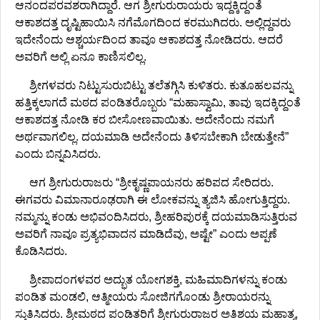
ಆನಂದಪರವಶರಾಗಿದ್ದಾರೆ. ಆಗ ಶ್ರೀಗುರುರಾಯರು ಇದ್ದಕ್ಕಿದ್ದಂತೆ
ಆಕಾಶದತ್ತ ದೃಷ್ಟಿಹಾಯಿಸಿ ನಗೆಮೊಗದಿಂದ ಕರಮುಗಿದರು. ಅಲ್ಲಿದ್ದವರು
ಇದೇನೆಂದು ಆಶ್ಚರ್ಯದಿಂದ ತಾವೂ ಆಕಾಶದತ್ತ ನೋಡಿದರು. ಆದರೆ
ಅವರಿಗೆ ಅಲ್ಲಿ ಏನೂ ಕಾಣಿಸಲಿಲ್ಲ.
ಶ್ರೀಗಳವರು ನಿಟ್ಟುಸುರುಬಿಟ್ಟು ತಲೆತಗ್ಗಿಸಿ ಕುಳಿತರು. ಕುತೂಹಲವನ್ನು
ಹತ್ತಿಕ್ಕಲಾಗದೆ ಮಠದ ಪಂಡಿತರೊಬ್ಬರು “ಮಹಾಸ್ವಾಮಿ, ತಾವು ಇದಕ್ಕಿದ್ದಂತೆ
ಆಕಾಶದತ್ತ ನೋಡಿ ಕರ ಬೀಸೋಣವಾಯಿತು. ಅದೇನೆಂದು ನಮಗೆ
ಅರ್ಥವಾಗಲಿಲ್ಲ. ದಯಮಾಡಿ ಅದೇನೆಂದು ತಿಳಿಸಬೇಕಾಗಿ ಬೇಡುತ್ತೇನೆ”
ಎಂದು ಬಿನ್ನವಿಸಿದರು.
ಆಗ ಶ್ರೀಗುರುರಾಜರು “ಶ್ರೀಕೃಷ್ಣಪಾಯನರು ಹರಿಪದ ಸೇರಿದರು.
ಈಗವರು ವಿಮಾನಾರೂಢರಾಗಿ ಈ ಲೋಕವನ್ನು ತ್ಯಜಿಸಿ ಹೋಗುತ್ತಿದ್ದರು.
ನಮ್ಮನ್ನು ಕಂಡು ಅಭಿವಂದಿಸಿದರು, ಶ್ರೀಹರಿಪುರಕ್ಕೆ ದಯಮಾಡಿಸುತ್ತಿರುವ
ಅವರಿಗೆ ನಾವೂ ಪ್ರತ್ಯಭಿವಾದನ ಮಾಡಿದೆವು, ಅಷ್ಟೇ” ಎಂದು ಅಪ್ಪಣೆ
ಕೊಡಿಸಿದರು.
ಶ್ರೀಪಾದಂಗಳವರ ಅದ್ಭುತ ಯೋಗಶಕ್ತಿ, ಮಹಿಮಾದಿಗಳನ್ನು ಕಂಡು
ಪಂಡಿತ ಮಂಡಲಿ, ಆತ್ಮೀಯರು ಸೋಜಿಗಗೊಂಡು ಶ್ರೀರಾಯರನ್ನು
ಸ್ತುತಿಸಿದರು. ಶ್ರೀಮಠದ ಪಂಡಿತರಿಗೆ ಶ್ರೀಗುರುರಾಜರ ಅತಿಶಯ ಮಹಾತ್ಮ,