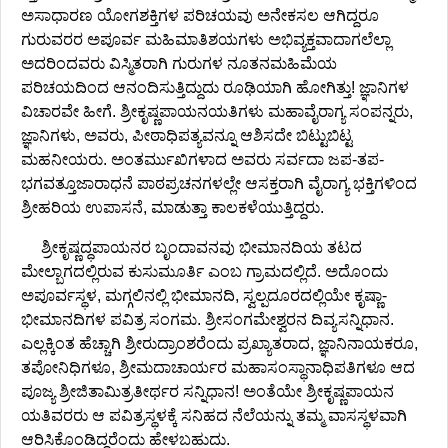
ಅಸಾಧಾರಣ ಯೋಗಶಕ್ತಿಗಳ ಪರಿಚಯವು ಅನೇಕಸಲ ಆಗಿದ್ದರೂ
ಗುರುವರರ ಅಪೂರ್ವ ಮಹಿಮಾತಿಶಯಗಳು ಅಭಿವ್ಯಕ್ತವಾದಾಗಲೆಲ್ಲಾ
ಅದರಿಂದವರು ವಿಸ್ಮಿತರಾಗಿ ಗುರುಗಳ ನೂತನಮಹಿಮೆಯ
ಪರಿಚಯದಿಂದ ಆನಂದಿಸುತ್ತಿದ್ದುದು ರೂಢಿಯಾಗಿ ಹೋಗಿತ್ತು! ಜ್ಞಾನಿಗಳ
ವಿಚಾರವೇ ಹೀಗೆ. ಶ್ರೀಕೃಷ್ಣಪಾಯನಯತಿಗಳು ಮಹಾವೈರಾಗ್ಯ ಸಂಪನ್ನರು,
ಜ್ಞಾನಿಗಳು, ಅವರು, ಪೀಠಾಧಿಪತ್ಯವನ್ನೂ ಆಶಿಸದೇ ಬಿಟ್ಟುಬಿಟ್ಟ
ಮಹನೀಯರು. ಅಂತರ್ಮುಖಿಗಳಾದ ಅವರು ಸರ್ವದಾ ಜಪ-ತಪ-
ಭಗವತ್ತೂಜಾರಾಧನೆ ಪಾಠಪ್ರಚನಗಳಲ್ಲೇ ಆಸಕ್ತರಾಗಿ ವೈರಾಗ್ಯ ಭಕ್ತಿಗಳಿಂದ
ಶ್ರೀಹರಿಯ ಉಪಾಸನೆ, ಮಾಡುತ್ತಾ ಕಾಲಕಳೆಯುತ್ತಿದ್ದರು.
ಶ್ರೀಕೃಷ್ಣದ್ಧಪಾಯನರ ಬೃಂದಾವನವು ಭೀಮಾನದಿಯ ತಟದ
ಮೇಲ್ಬಾಗದಲ್ಲಿರುವ ಕುಸುಮೂರ್ತಿ ಎಂಬ ಗ್ರಾಮದಲ್ಲಿದೆ. ಅದೊಂದು
ಅಪೂರ್ವಸ್ಥಳ, ಮಗ್ಗಲಿನಲ್ಲಿ ಭೀಮಾನದಿ, ಸ್ವಲ್ಪದೂರದಲ್ಲಿಯೇ ಕೃಷ್ಣಾ-
ಭೀಮಾನದಿಗಳ ಪವಿತ್ರ ಸಂಗಮ. ಶ್ರೀಸಂಗಮೇಶ್ವರನ ದಿವ್ಯಸನ್ನಿಧಾನ.
ಎಲ್ಲಕ್ಕಿಂತ ಹೆಚ್ಚಾಗಿ ಶ್ರೀರುದ್ರಾಂಶರೆಂದು ಪ್ರಖ್ಯಾತರಾದ, ಜ್ಞಾನಿನಾಯಕರೂ,
ತಪೋನಿಧಿಗಳೂ, ಶ್ರೀಮದಾಚಾರ್ಯರ ಮಹಾಸಂಸ್ಥಾನಾಧಿಪತಿಗಳೂ ಆದ
ಪೂಜ್ಯ ಶ್ರೀಜಿತಾಮಿತ್ರತೀರ್ಥರ ಸನ್ನಿಧಾನ! ಅಂತೆಯೇ ಶ್ರೀಕೃಷ್ಣಪಾಯನ
ಯತಿವರರು ಆ ಪವಿತ್ರಸ್ಥಳಕ್ಕೆ ಸನಿಹದ ನೆಲೆಯನ್ನು ತಮ್ಮ ವಾಸಸ್ಥಳವಾಗಿ
ಆರಿಸಿಕೊಂಡಿದ್ದರೆಂದು ಹೇಳಬಹುದು.