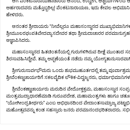
ಆಗ ವೆಂಕಟನಾರಾಯಣಾಚಾರರು ಆನಂದ, ಉದ್ವೇಗ, ಆಶ್ಚರ್ಯಗಳಿಂದ ಆನಂದಬಾಷ
ಅರ್ಹರಾದವರು ಮತ್ತೊಬ್ಬರಿಲ್ಲ! ವೆಂಕಟನಾರಾಯಣ, ಇದು ಕೇವಲ ಅಭಿಮಾನಿಕವಾಗ
ಹೇಳಿದರು.
ಆನಂತರ ಶ್ರೀರಾಯರು “ನೀವೆಲ್ಲರೂ ಮಹಾಸಂಸ್ಥಾನದ ಮುಖ್ಯಾಭಿಮಾನಿಗಳು,
ಶ್ರೀಮೂಲರಘುಪತಿವೇದವ್ಯಾಸದೇವರ ತಥಾ ಶ್ರೀಮದಾಚಾರರ ಪರಮಾನುಗ್ರಹಕ್ಕೆ ಪಾ
ಆಜ್ಞಾಪಿಸಿದರು.
ಮಹಾಸಂಸ್ಥಾನದ ಹಿತಚಿಂತನೆಯಲ್ಲಿ ಗುರುಗಳಿಗಿರುವ ದೀಕ್ಷೆ ಮುಂತಾದ ಸ
ಶಿರಸಾವಹಿಸಿದ್ದೇವೆ. ತಮ್ಮ ಅಪ್ಪಣೆಯಂತೆ ನಡೆದು ನಮ್ಮ ಯೋಗ್ಯತಾನುಸಾರವಾಗಿ ಮ
ಶ್ರೀಗುರುಸಾರ್ವಭೌಮರು ಒಂದು ಶುಭಮುಹೂರ್ತದಲ್ಲಿ ತಮ್ಮ ಪೂರ್ವಾಶ್ರಮ ಅಗ
ಶ್ರೀವೆಂಕಣ್ಣಚಾರ್ಯರಿಗೆ ಸಕಲವೈದಿಕ ಲೌಕಿಕ-ವಿದ್ವಜ್ಜನರು, ಧರ್ಮಾಭಿಮಾನಿಗ
ಶ್ರೀವೆಂಕಣ್ಣಾಚಾರ್ಯರು ಮರುದಿನ ವೇದೋಕ್ತಕ್ರಮ, ಮಹಾಸಂಸ್ಥಾನ ಸಂಪ್ರದ
ಮಂತ್ರಮುದ್ರಾಧಾರಣೆಮಾಡಿ ಗುರೂಪದೇಶ, ಮಹಾಮಂತ್ರಗಳು ಹಾಗೂ ಚತುಃಷಷ್ಟಿ
“ಯೋಗೀಂದ್ರತೀರ್ಥರು” ಎಂಬ ಅಭಿಧಾನದಿಂದ ವೇದಾಂತಸಾಮ್ರಾಜ್ಯ ಪಟ್ಟಾಭಿಷೇ
ಮಹೋತ್ಸವವನ್ನು ಕಂಡ ಸಹಸ್ರಾರು ಜನರು ಪರಮಾನಂದಭರಿತರಾದರು. ಸಭಿ