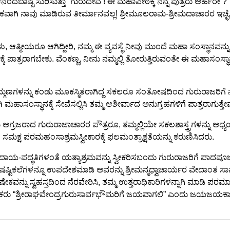
್ಪ ಸುರಿಸುತ್ತಾ “ಗುರುದೇವ ! ಈ ಮಹಾಪೀಠಕ್ಕೆ ನನ್ನ ಪುತ್ರರು ಅರ್ಹರೇ ?” 
ಿ ನಾವು ಮಾಡಿರುವ ತೀರ್ಮಾನವಲ್ಲ! ಶ್ರೀಮೂಲರಾಮ-ಶ್ರೀಮದಾಚಾರರ ಇಚ್ಛೆ, ಸಂಕಲ
 ಆತ್ಮೀಯರೂ ಆಗಿದ್ದೀರಿ, ನಮ್ಮ ಈ ವ್ಯವಸ್ಥೆ ನೀವು ಮುಂದೆ ಮಹಾ ಸಂಸ್ಥಾನವನ
ತ್ರರಾಗಬೇಕು. ವೆಂಕಣ್ಣ, ನೀನು ನಮ್ಮಲ್ಲಿ ತೋರುತ್ತಿರುವಂತೇ ಈ ಮಹಾಸಂಸ್ಥಾನ
ದ್ಗುಣಗಳನ್ನು ಕಂಡು ಮೂಕಸ್ಮಿತರಾಗಿದ್ದ ಸಕಲರೂ ಸಂತೋಷದಿಂದ ಗುರುರಾಜರಿಗೆ ನ
ಹಾಸಂಸ್ಥಾನಕ್ಕೆ ಸೇವೆಸಲ್ಲಿಸಿ ತಮ್ಮ ಆಶೀರ್ವಾದ ಅನುಗ್ರಹಗಳಿಗೆ ಪಾತ್ರರಾಗುತ್ತೇವ
್ರಜರಾದ ಗುರುರಾಜಾಚಾರರ ಪೌತ್ರರೂ, ತಮ್ಮಲ್ಲಿಯೇ ಸಕಲಶಾಸ್ತ್ರಗಳನ್ನು ಅಧ್ಯಯನ 
ಳ ಸಮಕ್ಷ ಪರಮಹಂಸಾಶ್ರಮಸ್ವೀಕಾರಕ್ಕೆ ಫಲಮಂತ್ರಾಕ್ಷತೆಯನ್ನು ಕರುಣಿಸಿದರು.
ಾಯ-ಪದ್ಧತಿಗಳಂತೆ ಯತ್ಯಾಶ್ರಮವನ್ನು ಸ್ವೀಕರಿಸಬಂದು ಗುರುರಾಜರಿಗೆ ಪಾದಪೂಜೆಮ
ಕಲೆಗಳನ್ನೂ ಉಪದೇಶಮಾಡಿ ಅವರನ್ನು ಶ್ರೀಮನ್ಮಧ್ವಾಚಾರ್ಯರ ವೇದಾಂತ ಸಾಮ್ರಾ
ಕವನ್ನು ಸ್ವಹಸ್ತದಿಂದ ನೆರವೇರಿಸಿ, ತಮ್ಮ ಉತ್ತರಾಧಿಕಾರಿಗಳನ್ನಾಗಿ ಮಾಡಿ ಪ
ಕರು “ಶ್ರೀರಾಘವೇಂದ್ರಗುರುಸಾರ್ವಭೌಮರಿಗೆ ಜಯವಾಗಲಿ” ಎಂದು ಜಯಜಯಕಾ