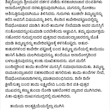
ಶಿಷ್ಯರೊಬ್ಬರು ಶ್ರೀಯವರ ದರ್ಶನ ಪಡೆದು ಕನಕಾಚಲಾಚಾರ ದಂಪತಿಗಳು
ಅನಾರೋಗ್ಯದಿಂದ ನರಳುತ್ತಿರುವುದಾಗಿಯೂ, ಮಗನನ್ನು ನೋಡಲು
ಆಶಿಸುತ್ತಿರುವುದಾಗಿಯೂ ತಿಳಿಸಿದರು. ಗುರುಗಳು ಕೂಡಲೇ ತಿಮ್ಮಣ್ಣನನ್ನು
ಕರೆಸಿ ಅವನಿಗೆ ವಿಷಯವನ್ನು ತಿಳಿಸಿ, ಕೆಲದಿನ ಕಾವೇರೀಪಟ್ಟಣದಲ್ಲಿದ್ದು
ಔಷಧೋಷಚಾರ ಮಾಡಿಸಿ ತಂದೆ-ತಾಯಿಗಳ ಸೇವೆಮಾಡಿ ಅವರ ಮನಸ್ಸಿಗೆ
ಸಂತೋಷವನ್ನುಂಟುಮಾಡಿ ಬರಬೇಕೆಂದು ಆಜ್ಞಾಪಿಸಿ, ತಮ್ಮ ಪೂರ್ವಾಶ್ರಮ
ಸಹೋದರ ಗುರುಪ್ರಸಾದರ ಪುತ್ರರಾದ ರಾಮಚಂದ್ರಾಚಾರರನ್ನು ಜೊತೆ
ಮಾಡಿ ತಿಮ್ಮಣ್ಣನನ್ನು ಕಾವೇರಿಪಟ್ಟಣಕ್ಕೆ ಕಳಿಸಿಕೊಟ್ಟರು. ಆತುರ-
ಕಾತುರಗಳಿಂದ ಕಾವೇರೀ ಪಟ್ಟಣಕ್ಕೆ ಬಂದ ತಿಮ್ಮಣ್ಣ ಮನೆಯಲ್ಲಿ ತಾಯಿಯು
ಹಾಸಿಗೆ ಹಿಡಿದು ಮಲಗಿರುವುದನ್ನೂ, ತಂದೆಯೂ ಅನಾರೋಗ್ಯದಿಂದ
ಬಳಲುತ್ತಿರುವುದನ್ನೂ ಕಂಡು ದುಃಖಿತನಾದನು. ಮಗ ಮನೆಗೆ
ಬಂದಿದ್ದರಿಂದ ತಾಯಿ-ತಂದೆಗಳ ಮನಸ್ಸಿಗೆ ಸಮಾಧಾನವಾಯಿತು. ತಿಮ್ಮಣ್ಣ
ರಾಮಚಂದ್ರಾಚಾರರ ಸಹಕಾರದಿಂದ ಹಗಲಿರುಳು ತಾಯಿ-ತಂದೆಗಳ ಸೇವೆ,
ಔಷಧೋಪಚಾರಾದಿಗಳನ್ನು ಮಾಡಲಾರಂಭಿಸಿದನು. ದಿನೇ ದಿನೇ
ಕ್ಷೀಣಿಸುತ್ತಾ ಬಂದ ತಾಯಿ ಲಕ್ಷ್ಮೀದೇವಿ ಒಂದು ದಿನ ಪತಿ-ಪುತ್ರರ
ಮುಖವನ್ನು ಕಣ್ಣು ತುಂಬಾ ನೋಡಿ ಇಹಲೋಕದ ವ್ಯಾಪಾರ ಮುಗಿಸಿದಳು.
ಪಿತಾ-ಪುತ್ರರು ದುಃಖಸಮುದ್ರದಲ್ಲಿ ಮುಳುಗಿದರು.
ತಾಯಿಯ ಅಂತ್ಯಕ್ರಿಯೆಯನ್ನೆಲ್ಲಾ ಮುಗಿಸಿ