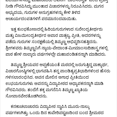
ನೀಡಿ ಗೌರವಿಸಿದ್ದು ಮುಂತಾದ ವಿಚಾರಗಳನ್ನು ನಿರೂಪಿಸಿದರು. ಮಗನ
ಅಭ್ಯುದಯ, ಗುರುಗಳ ಅನುಗ್ರಹಗಳನ್ನು ಕೇಳಿ ತಿಳಿದ
ಆಚಾರ್ಯದಂಪತಿಗಳಿಗೆ ಪರಮಾನಂದವಾಯಿತು.
ಇತ್ತ ಕುಂಭಕೋಣದಲ್ಲಿ ಹಿರಿಯಗುರುಗಳಾದ ಸುರೇಂದ್ರತೀರ್ಥರು
ಮತ್ತು ವಿಜಯೀಂದ್ರತೀರ್ಥರ ಅಪಾರ ವಾತ್ಸಲ್ಯ, ಪ್ರೀತಿ, ಆದರಗಳನ್ನು
ಪಡೆದು ಗುರುಗಳ ಸಂರಕ್ಷಣೆಯಲ್ಲಿ ತಿಮ್ಮಣ್ಣ ಅಭಿವೃದಿಸಹತ್ತಿದನು.
ಶ್ರೀಗಳವರು ತಿಮ್ಮಣ್ಣನಿಗೆ ನ್ಯಾಯ-ವೇದಾಂತ-ಮೀಮಾಂಸಾದಿಶಾಸ್ತ್ರಗಳಲ್ಲಿ
ಪಾಠ ಹೇಳಿ ನಾಲ್ಕಾರು ವರ್ಷಗಳಲ್ಲೇ ಮಹಾಪಂಡಿತನನ್ನಾಗಿ ಮಾಡಿದರು.
ತಿಮ್ಮಣ್ಣ ಶ್ರೀಯವರ ಅಪ್ಪಣೆಯಂತೆ ಮಠದಲ್ಲಿ ಜರುಗುತ್ತಿದ್ದ ವಾಕ್ಯಾರ್ಥ,
ವಿಚಾರಗೋಷ್ಠಿಗಳಲ್ಲಿ ಭಾಗವಹಿಸಿ ತನ್ನ ಪಾಂಡಿತ್ಯಪ್ರತಿಭಾದಿಗಳಿಂದ ಹೆಸರು
ಗಳಿಸಲಾರಂಭಿಸಿದ. ಅವನ ಮೇಲಿನ ಅಗಾಧ ಪ್ರೀತಿಯಿಂದ
ಉಭಯಗುರುಗಳು ಅವನನ್ನು ವಿದ್ಯಾಪೀಠದ ಅಧ್ಯಾಪಕನನ್ನಾಗಿ ಮಾಡಿ
ಗೌರವಿಸಿದರು. ತಂದೆಗೆ ತಕ್ಕ ಮಗನೆನಿಸಿ ತಿಮ್ಮಣ್ಣ ಖ್ಯಾತಿಯ
ಸೋಪಾನವೇರತೊಡಗಿದನು.
ಕನಕಾಚಲಾಚಾರರು ವಿದ್ಯಾಪೀಠ ಸ್ಥಾಪಿಸಿ ಮೂರು-ನಾಲ್ಕು
ವರ್ಷಗಳಾಗಿತ್ತು. ಒಂದು ದಿನ ಕಾವೇರಿಪಟ್ಟಣದಿಂದ ಬಂದ ಶ್ರೀಮಠದ