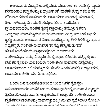
ಆಚಾರ್ಯರು ವಿದ್ಯಾಪೀಠದಲ್ಲಿ ವೇದ, ವೇದಾಂಗಗಳು, ಸಾಹಿತ್ಯ, ನ್ಯಾಯ-
ವೇದಾಂತಾದಿಶಾಸ್ತ್ರಗಳನ್ನು ವಿದ್ಯಾರ್ಥಿಗಳಿಗೆ ಪಾಠಹೇಳುತ್ತಾ ಸಕಲಜನರ
ಗೌರವಾದರಗಳಿಗೆ ಪಾತ್ರರಾದರು. ಆಚಾರ್ಯರ ಪಾಂಡಿತ್ಯ, ಸದಾಚಾರ,
ಶೀಲ, ಸೌಹಾದ್ರ್ರ ವಿನಯಾದಿ ಸದ್ಗುಣಗಳಿಂದ ಊರಿನಜನ
ಪ್ರಭಾವಿತರಾದರು. ಇಂತಹ ಶ್ರೇಷ್ಠ ವ್ಯಕ್ತಿಯನ್ನು ತಮ್ಮೂರಿಗೆ ಕಳಿಸಿ
ವಿದ್ಯಾದಾನ ಮಾಡಿಸುತ್ತಿರುವ ಕುಲಗುರುವಿಜಯೀಂದ್ರತೀರ್ಥರಿಗೆ ಜನರು
ಕೃತಜ್ಞರಾದರು, ಆಚಾರ್ಯರ ವೀಣಾಪಾಂಡಿತ್ಯವನ್ನು ಕೇಳಿ ತಿಳಿದಿದ್ದ ಗ್ರಾಮದ
ಸದೃಹಸ್ಥರು ಸಂಗೀತ-ವೀಣಾಪಾಠಗಳನ್ನೂ ತಮ್ಮ ಹುಡುಗರಿಗೆ
ಹೇಳಿಕೊಡಬೇಕೆಂದು ಪ್ರಾರ್ಥಿಸಿದ್ದರಿಂದ ಆಚಾರ್ಯರು
ಸಂಗೀತವಿಭಾಗವನ್ನೂ ವಿದ್ಯಾಪೀಠದಲ್ಲಿ ಪ್ರಾರಂಭಿಸಿದರು. ಹತ್ತಿಪ್ಪತ್ತು ಜನ
ಮನೆತನಸ್ಥ ಬಾಲ-ಬಾಲಕಿಯರು ಸಂಗೀತ-ವೀಣಾವಾದನ ವಿದ್ಯೆಯನ್ನು
ಆಚಾರ್ಯರಿಂದ ಕಲಿಯಹತ್ತಿದರು. ಕೆಲವೇ ತಿಂಗಳುಗಳಲ್ಲಿ ವಿದ್ಯಾಪೀಠದ,
ಆಚಾರ್ಯರ ಕೀರ್ತಿ ಬೆಳಗಲಾರಂಭಿಸಿತು.
ಒಂದು ದಿನ ಕುಂಭಕೋಣದಿಂದ ಬಂದ ಓರ್ವ ಗೃಹಸ್ಥರು
ಕನಕಾಚಲಾಚಾರರ ಮನೆಗೆ ಬಂದು ತಂಜಾವೂರಿನಲ್ಲಿ ಕುಮಾರ ತಿಮ್ಮಣ್ಣನು
ಶ್ರೀವಿಜಯೀಂದ್ರ ಗುರುಗಳ ಅಪ್ಪಣೆಯಂತೆ ಉತ್ತರಾದಿ ಸಂಗೀತಗಾರರು,
ವೈಣಿಕಪಂಡಿತರುಗಳನ್ನು ರಾಜಾಸ್ಥಾನದಲ್ಲಿ ಜರುಗಿದ ಸ್ಪರ್ಧೆಯಲ್ಲಿ ಸೋಲಿಸಿ
ವಿಜಯಗಳಿಸಿದ್ದು, ಮಹಾರಾಜರು ಅವನಿಗೆ “ಬಾಲಸರಸ್ವತಿ” ಎಂಬ ಪ್ರಶಸ್ತಿ