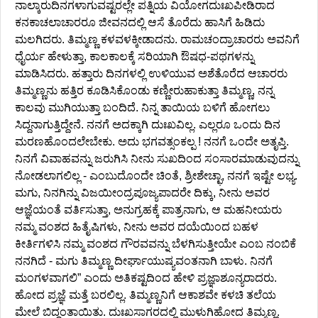
ನಾಲ್ಕಾರುದಿನಗಳಾಗುವಷ್ಟರಲ್ಲೇ ಪತ್ನಿಯ ವಿಯೋಗದುಃಖಪೀಡಿರಾದ
ಕನಕಾಚಲಾಚಾರರೂ ಜೀವನದಲ್ಲಿ ಆಸೆ ತೊರೆದು ಹಾಸಿಗೆ ಹಿಡಿದು
ಮಲಗಿದರು. ತಿಮ್ಮಣ್ಣ ಕಳವಳಕ್ಕೀಡಾದನು. ರಾಮಚಂದ್ರಾಚಾರರು ಅವನಿಗೆ
ಧೈರ್ಯ ಹೇಳುತ್ತಾ, ಕಾಲಕಾಲಕ್ಕೆ ಸರಿಯಾಗಿ ಔಷಧ-ಪಥಗಳನ್ನು
ಮಾಡಿಸಿದರು. ಹತ್ತಾರು ದಿನಗಳಲ್ಲಿ ಉಳಿಯುವ ಅಶೆತೊರೆದ ಆಚಾರರು
ತಿಮ್ಮಣ್ಣನು ಹತ್ತಿರ ಕೂಡಿಸಿಕೊಂಡು ಕಣ್ಣೀರುಹಾಕುತ್ತಾ ತಿಮ್ಮಣ್ಣ, ನನ್ನ
ಕಾಲವು ಮುಗಿಯುತ್ತಾ ಬಂದಿದೆ. ನಿನ್ನ ತಾಯಿಯ ಬಳಿಗೆ ಹೋಗಲು
ಸಿದ್ದನಾಗುತ್ತಿದ್ದೇನೆ. ನನಗೆ ಅದಕ್ಕಾಗಿ ದುಃಖವಿಲ್ಲ. ಎಲ್ಲರೂ ಒಂದು ದಿನ
ಮರಣಹೊಂದಲೇಬೇಕು. ಅದು ಭಗವತ್ಸಂಕಲ್ಪ ! ನನಗೆ ಒಂದೇ ಅತೃಪ್ತಿ.
ನಿನಗೆ ವಿವಾಹವನ್ನು ಜರುಗಿಸಿ ನೀನು ಸುಖದಿಂದ ಸಂಸಾರಮಾಡುವುದನ್ನು
ನೋಡಲಾಗಲಿಲ್ಲ - ಎಂಬುದೊಂದೇ ಚಿಂತೆ, ಶ್ರೀಶೇಚ್ಛಾ, ನನಗೆ ಇಷ್ಟೇ ಲಭ್ಯ.
ಮಗು, ನಿನಗಿನ್ನು ವಿಜಯೀಂದ್ರಪೂಜ್ಯಪಾದರೇ ದಿಕ್ಕು, ನೀನು ಅವರ
ಆಜ್ಞೆಯಂತೆ ವರ್ತಿಸುತ್ತಾ, ಅನುಗ್ರಹಕ್ಕೆ ಪಾತ್ರನಾಗು, ಆ ಮಹನೀಯರು
ನಮ್ಮ ವಂಶದ ಹಿತೈಷಿಗಳು, ನೀನು ಅವರ ದಯೆಯಿಂದ ಬಹಳ
ಕೀರ್ತಿಗಳಿಸಿ ನಮ್ಮ ವಂಶದ ಗೌರವವನ್ನು ಬೆಳಗಿಸುತ್ತೀಯೇ ಎಂಬ ನಂಬಿಕೆ
ನನಗಿದೆ - ಮಗು ತಿಮ್ಮಣ್ಣ ದೀರ್ಘಾಯುಷ್ಯವಂತನಾಗಿ ಬಾಳು. ನಿನಗೆ
ಮಂಗಳವಾಗಲಿ” ಎಂದು ಅತಿಕಷ್ಟದಿಂದ ಹೇಳಿ ಪ್ರಜ್ಞಾಶೂನ್ಯರಾದರು.
ಹೋದ ಪ್ರಜ್ಞೆ ಮತ್ತೆ ಬರಲಿಲ್ಲ. ತಿಮ್ಮಣ್ಣನಿಗೆ ಆಕಾಶವೇ ಕಳಚಿ ತಲೆಯ
ಮೇಲೆ ಬಿದ್ದಂತಾಯಿತು. ದುಃಖಸಾಗರದಲ್ಲಿ ಮುಳುಗಿಹೋದ ತಿಮ್ಮಣ್ಣ.