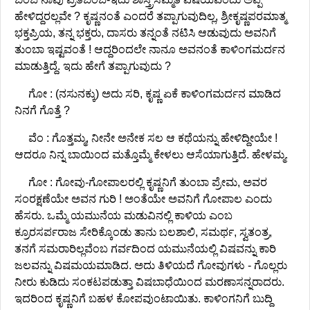
ಹೇಳಿದ್ದರಲ್ಲವೇ ? ಕೃಷ್ಣನಂತೆ ಎಂದರೆ ತಪ್ಪಾಗುವುದಿಲ್ಲ, ಶ್ರೀಕೃಷ್ಣಪರಮಾತ್ಮ
ಭಕ್ತಪ್ರಿಯ, ತನ್ನ ಭಕ್ತರು, ದಾಸರು ತನ್ನಂತೆ ನಟಿಸಿ ಆಡುವುದು ಅವನಿಗೆ
ತುಂಬಾ ಇಷ್ಟವಂತೆ ! ಆದ್ದರಿಂದಲೇ ನಾನೂ ಅವನಂತೆ ಕಾಳಿಂಗಮರ್ದನ
ಮಾಡುತ್ತಿದ್ದೆ. ಇದು ಹೇಗೆ ತಪ್ಪಾಗುವುದು ?
ಗೋ : (ನಸುನಕ್ಕು) ಅದು ಸರಿ, ಕೃಷ್ಣ ಏಕೆ ಕಾಳಿಂಗಮರ್ದನ ಮಾಡಿದ
ನಿನಗೆ ಗೊತ್ತೆ ?
ವೆಂ : ಗೊತ್ತಮ್ಮ, ನೀನೇ ಅನೇಕ ಸಲ ಆ ಕಥೆಯನ್ನು ಹೇಳಿದ್ದೀಯೇ !
ಆದರೂ ನಿನ್ನ ಬಾಯಿಂದ ಮತ್ತೊಮ್ಮೆ ಕೇಳಲು ಆಸೆಯಾಗುತ್ತಿದೆ. ಹೇಳಮ್ಮ.
ಗೋ : ಗೋವು-ಗೋಪಾಲರಲ್ಲಿ ಕೃಷ್ಣನಿಗೆ ತುಂಬಾ ಪ್ರೇಮ, ಅವರ
ಸಂರಕ್ಷಣೆಯೇ ಅವನ ಗುರಿ ! ಅಂತೆಯೇ ಅವನಿಗೆ ಗೋಪಾಲ ಎಂದು
ಹೆಸರು. ಒಮ್ಮೆ ಯಮುನೆಯ ಮಡುವಿನಲ್ಲಿ ಕಾಳಿಯ ಎಂಬ
ಕ್ರೂರಸರ್ಪರಾಜ ಸೇರಿಕ್ಕೊಂಡು ತಾನು ಬಲಶಾಲಿ, ಸಮರ್ಥ, ಸ್ವತಂತ್ರ,
ತನಗೆ ಸಮರಾರಿಲ್ಲವೆಂಬ ಗರ್ವದಿಂದ ಯಮುನೆಯಲ್ಲಿ ವಿಷವನ್ನು ಕಾರಿ
ಜಲವನ್ನು ವಿಷಮಯಮಾಡಿದ. ಅದು ತಿಳಿಯದೆ ಗೋವುಗಳು - ಗೊಲ್ಲರು
ನೀರು ಕುಡಿದು ಸಂಕಟಪಡುತ್ತಾ ವಿಷಬಾಧೆಯಿಂದ ಮರಣಾಸನ್ನರಾದರು.
ಇದರಿಂದ ಕೃಷ್ಣನಿಗೆ ಬಹಳ ಕೋಪವುಂಟಾಯಿತು. ಕಾಳಿಂಗನಿಗೆ ಬುದ್ದಿ