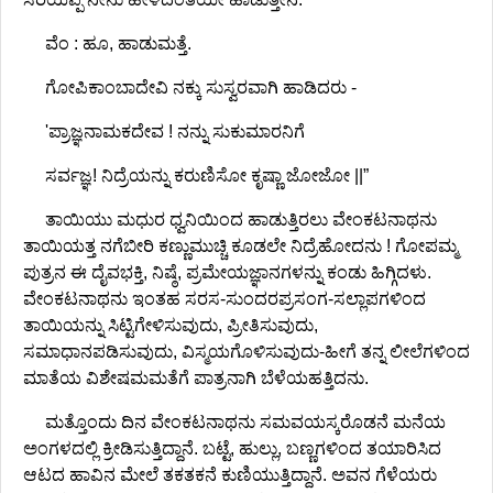
ವೆಂ : ಹೂ, ಹಾಡುಮತ್ತೆ.
ಗೋಪಿಕಾಂಬಾದೇವಿ ನಕ್ಕು ಸುಸ್ವರವಾಗಿ ಹಾಡಿದರು -
'ಪ್ರಾಜ್ಞನಾಮಕದೇವ ! ನನ್ನು ಸುಕುಮಾರನಿಗೆ
ಸರ್ವಜ್ಞ! ನಿದ್ರೆಯನ್ನು ಕರುಣಿಸೋ ಕೃಷ್ಣಾ ಜೋಜೋ ||”
ತಾಯಿಯು ಮಧುರ ಧ್ವನಿಯಿಂದ ಹಾಡುತ್ತಿರಲು ವೇಂಕಟನಾಥನು
ತಾಯಿಯತ್ತ ನಗೆಬೀರಿ ಕಣ್ಣುಮುಚ್ಚಿ ಕೂಡಲೇ ನಿದ್ರೆಹೋದನು ! ಗೋಪಮ್ಮ
ಪುತ್ರನ ಈ ದೈವಭಕ್ತಿ, ನಿಷ್ಠೆ, ಪ್ರಮೇಯಜ್ಞಾನಗಳನ್ನು ಕಂಡು ಹಿಗ್ಗಿದಳು.
ವೇಂಕಟನಾಥನು ಇಂತಹ ಸರಸ-ಸುಂದರಪ್ರಸಂಗ-ಸಲ್ಲಾಪಗಳಿಂದ
ತಾಯಿಯನ್ನು ಸಿಟ್ಟಿಗೇಳಿಸುವುದು, ಪ್ರೀತಿಸುವುದು,
ಸಮಾಧಾನಪಡಿಸುವುದು, ವಿಸ್ಮಯಗೊಳಿಸುವುದು-ಹೀಗೆ ತನ್ನ ಲೀಲೆಗಳಿಂದ
ಮಾತೆಯ ವಿಶೇಷಮಮತೆಗೆ ಪಾತ್ರನಾಗಿ ಬೆಳೆಯಹತ್ತಿದನು.
ಮತ್ತೊಂದು ದಿನ ವೇಂಕಟನಾಥನು ಸಮವಯಸ್ಕರೊಡನೆ ಮನೆಯ
ಅಂಗಳದಲ್ಲಿ ಕ್ರೀಡಿಸುತ್ತಿದ್ದಾನೆ. ಬಟ್ಟೆ, ಹುಲ್ಲು, ಬಣ್ಣಗಳಿಂದ ತಯಾರಿಸಿದ
ಆಟದ ಹಾವಿನ ಮೇಲೆ ತಕತಕನೆ ಕುಣಿಯುತ್ತಿದ್ದಾನೆ. ಅವನ ಗೆಳೆಯರು