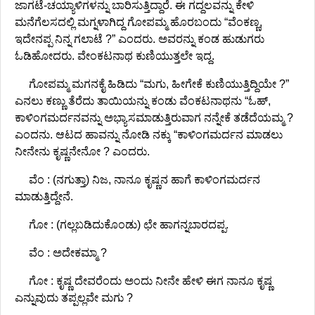
ಜಾಗಟೆ-ಚಯ್ಯಾಳಿಗಳನ್ನು ಬಾರಿಸುತ್ತಿದ್ದಾರೆ. ಈ ಗದ್ದಲವನ್ನು ಕೇಳಿ
ಮನೆಗೆಲಸದಲ್ಲಿ ಮಗ್ನಳಾಗಿದ್ದ ಗೋಪಮ್ಮ ಹೊರಬಂದು “ವೆಂಕಣ್ಣ,
ಇದೇನಪ್ಪ ನಿನ್ನ ಗಲಾಟೆ ?” ಎಂದರು. ಅವರನ್ನು ಕಂಡ ಹುಡುಗರು
ಓಡಿಹೋದರು. ವೇಂಕಟನಾಥ ಕುಣಿಯುತ್ತಲೇ ಇದ್ದ.
ಗೋಪಮ್ಮ ಮಗನಕೈ ಹಿಡಿದು “ಮಗು, ಹೀಗೇಕೆ ಕುಣಿಯುತ್ತಿದ್ದಿಯೇ ?”
ಎನಲು ಕಣ್ಣು ತೆರೆದು ತಾಯಿಯನ್ನು ಕಂಡು ವೆಂಕಟನಾಥನು “ಓಹ್,
ಕಾಳಿಂಗಮರ್ದನವನ್ನು ಅಭ್ಯಾಸಮಾಡುತ್ತಿರುವಾಗ ನನ್ನೇಕೆ ತಡೆದೆಯಮ್ಮ ?
ಎಂದನು. ಆಟದ ಹಾವನ್ನು ನೋಡಿ ನಕ್ಕು “ಕಾಳಿಂಗಮರ್ದನ ಮಾಡಲು
ನೀನೇನು ಕೃಷ್ಣನೇನೋ ? ಎಂದರು.
ವೆಂ : (ನಗುತ್ತಾ) ನಿಜ, ನಾನೂ ಕೃಷ್ಣನ ಹಾಗೆ ಕಾಳಿಂಗಮರ್ದನ
ಮಾಡುತ್ತಿದ್ದೇನೆ.
ಗೋ : (ಗಲ್ಲಬಡಿದುಕೊಂಡು) ಛೇ ಹಾಗನ್ನಬಾರದಪ್ಪ.
ವೆಂ : ಅದೇಕಮ್ಮಾ ?
ಗೋ : ಕೃಷ್ಣ ದೇವರೆಂದು ಅಂದು ನೀನೇ ಹೇಳಿ ಈಗ ನಾನೂ ಕೃಷ್ಣ
ಎನ್ನುವುದು ತಪ್ಪಲ್ಲವೇ ಮಗು ?