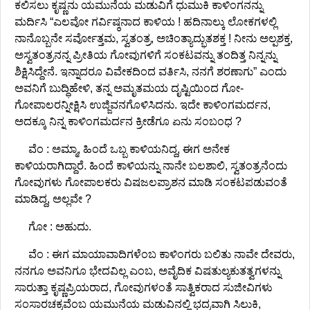
ಕಲಿಸಲು ಕೃಷ್ಣನು ಯಮುನೆಯ ಮಡುವಿಗೆ ಧುಮುಕಿ ಕಾಳಿಂಗನನ್ನು
ಮರ್ದಿಸಿ “ಎಲವೋ ಗರ್ವಿಷ್ಠನಾದ ಕಾಳಿಯ ! ಹದಿನಾಲ್ಕು ಲೋಕಗಳಲ್ಲಿ
ನಾನೊಬ್ಬನೇ ಸರ್ವೋತ್ತಮ, ಸ್ವತಂತ್ರ, ಅಚಿಂತ್ಯಾದ್ಭುತಶಕ್ತ ! ನೀನು ಅಲ್ಪಶಕ್ತ,
ಅಸ್ವತಂತ್ರನನ್ನ ಪ್ರೀತಿಯ ಗೋವುಗಳಿಗೆ ಸಂಕಟವನ್ನು ತಂದಿತ್ತ ನಿನ್ನನ್ನು
ಶಿಕ್ಷಿಸಿದ್ದೇನೆ. ಇನ್ನಾದರೂ ವಿವೇಕದಿಂದ ವರ್ತಿಸಿ, ನನಗೆ ಶರಣಾಗು” ಎಂದು
ಅವನಿಗೆ ಬುದ್ಧಿಹೇಳಿ, ತನ್ನ ಅಮೃತಮಯ ದೃಷ್ಟಿಯಿಂದ ಗೋ-
ಗೋಪಾಲರನ್ನೀಕ್ಷಿಸಿ ಉಜ್ಜಿವನಗೊಳಿಸಿದನು. ಇದೇ ಕಾಳಿಂಗಮರ್ದನ,
ಅದಕ್ಕೂ ನಿನ್ನ ಕಾಳಿಂಗಮರ್ದನ ಕ್ರೀಡೆಗೂ ಏನು ಸಂಬಂಧ ?
ವೆಂ : ಅಮ್ಮಾ, ಹಿಂದೆ ಒಬ್ಬ ಕಾಳಿಯನಿದ್ದ, ಈಗ ಅನೇಕ
ಕಾಳಿಯರಾಗಿದ್ದಾರೆ. ಹಿಂದೆ ಕಾಳಿಯನ್ನು ನಾನೇ ಬಲಶಾಲಿ, ಸ್ವತಂತ್ರನೆಂದು
ಗೋವುಗಳು ಗೋಪಾಲಕರು ವಿಷಜಲಪ್ರಾಶನ ಮಾಡಿ ಸಂಕಟಪಡುವಂತೆ
ಮಾಡಿದ್ದ, ಅಲ್ಲವೇ ?
ಗೋ : ಅಹುದು.
ವೆಂ : ಈಗ ಮಾಯಾವಾದಿಗಳೆಂಬ ಕಾಳಿಂಗರು ಬಲಿತು ನಾವೇ ದೇವರು,
ನನಗೂ ಅವನಿಗೂ ಭೇದವಿಲ್ಲ ಎಂಬ, ಅವೈದಿಕ ವಿಷತುಲ್ಯಕುತತ್ವಗಳನ್ನು
ಸಾರುತ್ತಾ ಕೃಷ್ಣಪ್ರಿಯರಾದ, ಗೋವುಗಳಂತೆ ಸಾತ್ವಿಕರಾದ ಸುಜೀವಿಗಳು
ಸಂಸಾರಚಕ್ರವೆಂಬ ಯಮುನೆಯ ಮಡುವಿನಲ್ಲಿ ಭದ್ರವಾಗಿ ಸಿಲುಕಿ,