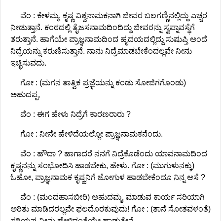
ವೆಂ : ಕೇಳಮ್ಮ, ಕೃಷ್ಣ ವಿಶ್ವನಾಮಕನಾಗಿ ಜೀವರ ಬಲಗಣ್ಣಿನಲ್ಲಿದ್ದು ಎಚ್ಚರ
ನೀಡುತ್ತಾನೆ. ಕಂಠದಲ್ಲಿ ತೈಜಸನಾಮದಿಂದಿದ್ದು ಜೀವರನ್ನು ಸ್ವಪ್ನಾವಸ್ಥೆಗೆ
ತರುತ್ತಾನೆ. ಹಾಗೆಯೇ ಪ್ರಾಜ್ಞನಾಮದಿಂದ ಹೃದಯದಲ್ಲಿದ್ದು ಸುಷುಪ್ತಿ ಅಂದೆ
ನಿದ್ರೆಯನ್ನು ಕರುಣಿಸುತ್ತಾನೆ. ನಾನು ನಿದ್ರೆಮಾಡಬೇಕೆಂದಲ್ಲವೇ ನೀನು
ಇಚ್ಛಿಸುವದು.
ಗೋ : (ಮಗನ ತಾತ್ವಿಕ ಪ್ರಜ್ಞೆಯನ್ನು ಕಂಡು ಸೋಜಿಗಗೊಂಡು)
ಅಹುದಪ್ಪ,
ವೆಂ : ಈಗ ಹೇಳು ನಿದ್ರೆಗೆ ಕಾರಣರಾರು ?
ಗೋ : ನೀನೇ ಹೇಳಿದೆಯಲ್ಲೋ ಪ್ರಾಜ್ಞನಾಮಕನೆಂದು.
ವೆಂ : ಹೌದಾ ? ಹಾಗಾದರೆ ನನಗೆ ನಿದ್ರೆಕೊಡೆಂದು ಯಾವನಾಮದಿಂದ
ಕೃಷ್ಣನನ್ನು ಸಂಭೋದಿಸಿ ಹಾಡಬೇಕು, ಹೇಳು. ಗೋ : (ಮುಗುಳುನಕ್ಕು)
ಓಹೋ, ಪ್ರಾಜ್ಞನಾಮಕ ಕೃಷ್ಣನಿಗೆ ಜೋಗುಳ ಹಾಡಬೇಕೆಂದೂ ನಿನ್ನ ಆಸೆ ?
ವೆಂ : (ಮಂದಹಾಸಬೀರಿ) ಅಹುದಮ್ಮ, ಮಾಡುವ ಕಾರ್ಯ ಸರಿಯಾಗಿ
ಅರಿತು ಮಾಡಿದರಲ್ಲವೇ ಫಲದೊರಕುವುದು! ಗೋ : (ತಾನೆ ಸೋತವಳಂತೆ)
ಸರಿಯಪ್ಪ ನೀನು ಹೇಳಿದಂತೆಯೇ ಹಾಡುತ್ತೇನೆ.