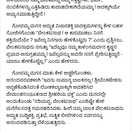
ನಂಬಿಕೆಗಳನ್ನು ಎತ್ತಿಹಿಡಿದು ಕಾಪಾಡಬೇಕಾಗಿದೆಯಮ್ಮಾ ! ಅದಕ್ಕಾಗಿಯೇ
ಅಭ್ಯಾಸಮಾಡುತ್ತಿದ್ದೇನೆ !
ಗೋಪಮ್ಮ ಮಗನ ಅದ್ಭುತ ವಿಚಾರಶಕ್ತಿ ವಾದಕ್ರಮಗಳನ್ನು ಕೇಳಿ ಬಹಳ
ಸೋಜಿಗಗೊಂಡು “ವೇಂಕಟನಾಥ ! ಆ ಕಾರಮಾಡಲು ನಿನಗೆ
ಶಕ್ತಿಯಿದೆಯೇ ? ಇವೆಲ್ಲಾ ನಿನಗಾರು ಹೇಳಿಕೊಟ್ಟರು ?” ಎಂದು ಪ್ರಶ್ನಿಸಲು,
ವೇಂಕಟನಾಥನು ನಗುತ್ತಾ “ಇದೆಲ್ಲವೂ ನಮ್ಮ ಕಾಳಿಂಗಮರ್ದನ ಕೃಷ್ಣನ
ಪ್ರಭಾವ-ಅನುಗ್ರಹವಮ್ಮ ! ಇವೆಲ್ಲವನ್ನೂ ಅವನೇ ನನಗೆ ಪ್ರೇರಿಸುತ್ತಿದ್ದಾನೆ -
ಯಾರೂ ಹೇಳಿಕೊಟ್ಟಿಲ್ಲ !” ಎಂದು ಹೇಳಿದನು.
ಗೋಪಮ್ಮ ಮಗನ ಮಾತು ಕೇಳಿ ಅಚ್ಚರಿಗೊಂಡಳು.
ಆನಂದಪರವಶಳಾಗಿ “ಇವನು ಸಾಮಾನ್ಯ ಬಾಲಕನಲ್ಲ ! ಶ್ರೀವೆಂಕಟೇಶನು
ಅಪ್ಪಣೆಕೊಡಿಸಿದಂತೆ ಲೋಕಕಲ್ಯಾಣಕ್ಕಾಗಿ ಅವತರಿಸಿದ
ದೇವಾಂಶಸಂಭೂತನಾದ ಶ್ರೀಹರಿಯ ಭಕ್ತ” ಎಂದು ಮನದಲ್ಲೇ
ಅಂದುಕೊಂಡು “ಸರಿಯಪ್ಪ, ವೇಂಕಟನಾಥ” ಎಂದಿಷ್ಟೇ ಹೇಳಿ
ಮನೆಗೆಲಸದತ್ತ ಗಮನಹರಿಸಿದಳು. ಹೀಗೆ ನಮ್ಮ ಬಾಲಕ ವೇಂಕಟನಾಥನು
ಅದ್ಭುತ ಬುದ್ಧಿಶಕ್ತಿ, ಪ್ರತಿಭೆ, ಸಾತ್ವಿಕ ಲೀಲೆಗಳಿಂದ ಸರ್ವರನ್ನೂ
ಆನಂದಪಡಿಸುತ್ತಾ ಬೆಳೆಯಹತ್ತಿದನು.