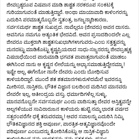
ಜೀವಬ್ರಕ್ಯರೂಪ ವಿಷಪಾನ ಮಾಡಿ ಶಾಶ್ವತ ನರಕರೂಪ ಸಂಕಟಕ್ಕೆ
ಗುರಿಯಾಗುವಂತೆ ಮಾಡುತ್ತಿದ್ದಾರೆ. ಅಂಥಾ ಮಾಯಾವಾದಿ ಕಾಳಿಂಗರನ್ನು
ಎದುರಿಸಿ ಪರಮಾತ್ಮನೊಬ್ಬನೇ ಸ್ವತಂತ್ರ, ಜಗಜ್ಜನ್ಮಾದಿಕಾರಣ,
ಸರ್ವಸಮರ್ಥ ಶಾಶ್ವತ ಸುಖಪ್ರದ. ನಾವೆಲ್ಲರೂ (ಜೀವರು) ಅವನ ದಾಸರು.
ಅವನಿಗೂ ನಮಗೂ ಆತ್ಯಂತಿಕ ಭೇದವಿದೆ. ಅವನ ಪ್ರಸಾದದಿಂದಲೇ ಎಲ್ಲ
ಜೀವರೂ ಮುಕ್ತರಾಗಿ ಶಾಶ್ವತಸುಖಭಾಗಿಗಳಾಗುವರು-ಎಂಬ ಸತ್ತತ್ವವನ್ನು
ಮನದಟ್ಟು ಮಾಡಿಕೊಟ್ಟು ಕೃಷ್ಣಪ್ರಿಯರಾದ ಸಾಧು-ಸಜ್ಜನರನ್ನು ಜೀವಬ್ರಹ್ಮಕ್ಯ
ವಿಷಬಾಧೆಯಿಂದ ಪಾರುಮಾಡಿ ಭಗವತ ಪಾಪಾತ್ರರಾಗುವಂತೆ ಮಾಡಲು
ಈಗಿನಿಂದ ನಾನು ಆ ಕೃಷ್ಣನ ಲೀಲೆಯನ್ನು ಅಭ್ಯಾಸಮಾಡುತ್ತಿದ್ದೇನಮ್ಮಾ !
ಇಷ್ಟೇ ಅಲ್ಲ, ಈಗೇನೋ ನಾನೇ ದೇವರು ಎಂದು ಬೋಧಿಸುವ
ಕಾಳಿಯರಿದ್ದಾರೆ. ಮುಂದೆ ಶತ ಶತಮಾನಗಳುರುಳಿದಮೆಲೆ ಇವರನ್ನೂ
ಮೀರಿಸದ, ನಾಸ್ತಿಕರು, ಭೌತಿಕ ವಿಜ್ಞಾನ ಬಲದಿಂದ ಮದಿಸಿದ ಮಾನವರು
ದೇವರೇ ಇಲ್ಲ, ಅತೀಂದ್ರಯ ವಸ್ತು. ಧರ್ಮಾದಿಗಳೆಲ್ಲ ಸುಳ್ಳು,
ಮಾನವನೊಬ್ಬನೇ ಸರ್ವಸಮರ್ಥ ಎಂದು ವಾದಿಸುತ್ತಾ ದೇವರ ಅಸ್ತಿತ್ವವನ್ನೇ
ಅಲ್ಲಗಳೆಯುವ ಸಾವಿರಾರುಜನ ಕಾಳಿಯರು ಹುಟ್ಟಿ ನಮ್ಮ ಭಾರತ ವರ್ಷದ
ಸತ್ಪರಂಪರೆಗೇ ಧಕ್ಕೆ ತರುವರಮ್ಮಾ ! ಅವರ ಸವಾಲನ್ನು ಎದುರಿಸಿ ನಿಮ್ಮಿ
ಭೌತಿಕವಿಜ್ಞಾನದ ಶಕ್ತಿ ಅಪೂರ್ಣ, ಪಾರತ್ರಿಕ-ಆತ್ಮವಿಜ್ಞಾನವೊಂದೇ
ಪರಿಪೂರ್ಣ ಎಂಬುದನ್ನು ತೋರಿಸಿಕೊಟ್ಟು ಆ ನಾಸ್ತಿಕ-ವಿಜ್ಞಾನಿ
ಕಾಳಿಯರಿಂದ ನಮ್ಮ ಭಾರತವನ್ನು ನಮ್ಮ ಸತ್ತತ್ವಗಳು, ಧರ್ಮ,