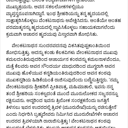
ಮುಖ್ಯಾಶ್ರಯನು. ಅವನ ಸಕಲಲೋಕಗಳಲ್ಲಿಯೂ
ವ್ಯಾಪ್ತಸ್ವರೂಪನಾಗಿದ್ದಾನೆ. ಇಂಥ ಶ್ರೀಹರಿಯನ್ನು ತನ್ನ ಹೃದಯದಲ್ಲಿ
ಸಾಕ್ಷಾತ್ಕರಿಸಿಕೊಳ್ಳಲು ವೆಂಕಟನಾಥನು ಅಪೇಕ್ಷಿಸಿದನು. ಅಂತೆಯೇ ಅಂತಹ
ಪರಮಾತ್ಮನನ್ನು ಹೃದಯದಲ್ಲಿ ಸ್ಥಾಪಿಸಿಕೊಳ್ಳಲು ಸಹಾಯಕವಾಗಲೆಂದು
ಕ್ರಮವಾಗಿ ಆಚಾರನ ಹೃದಯವು ವಿಸ್ತಾರವಾಗಿ ಶೋಭಿಸಿತು.
ವೇಂಕಟನಾಥನ ಸುಂದರವದನವು ವಿಕಸಿತಪುಷ್ಪಕಾಂತಿಯಿಂದ
ಶೋಭಿಸುತ್ತಿತ್ತು. ಅದನ್ನು ಕಂಡು ಕೆಲಕವಿಗಳು ವೇಂಕಟನಾಥನ ಮುಖವು
ಕಮಲದಂತಿರುವುದರಿಂದ ಆಚಾರ್ಯನ ಕಂಠವನ್ನು ಕಮಲನಾಳವೆಂದೂ,
ಮತ್ತೆ ಕೆಲವರು ಅವನ ಸೌಂದರ್ಯ ಮಾಧುರದಿಂದ ಮುಗ್ಧರಾಗಿ ಅವನ
ಮುಖವು ಹೊಳೆಯುವ ಕನ್ನಡಿಯಂತಿರುವುದರಿಂದ ಅವನ ಕಂಠವು
ಮುಖಕನ್ನಡಿಯ ಹಿಡಿಕೆಯಂತೆ ರಾಜಿಸುವುದೆಂದು ಬಣ್ಣಿಸುತ್ತಿದ್ದರು. 'ನಮ್ಮ
ವೇಂಕಟನಾಥನು ಶ್ರೀಹರಿಗೆ ಪ್ರೀತಿಪಾತ್ರ, ಮಹಿಮಾಶಾಲಿ, ಇವನು ನನ್ನ
ತಂದೆ ಶ್ರೀಹರಿಯ ಸಂಕಲ್ಪದಂತೆ ಮುಂದೆ ಮೂರುಲೋಕದ ಸಜ್ಜನರನ್ನೂ
ರಕ್ಷಿಸುವನು. ಆದ್ದರಿಂದ ಇವನು ತ್ರಿಲೋಕ ಸಂರಕ್ಷಕನೆಂದು ಜಗತ್ತಿಗೆ
ತಿಳಿಸಲು ಇವನ ಉದರದಲ್ಲಿ ತ್ರಿವಳಿ (ಮೂರುರೇಖೆ)ಯನ್ನು ರಚಿಸುತ್ತೇನೆ'
ಎಂದು ನಿರ್ಧರಿಸಿ ಬ್ರಹ್ಮದೇವರು ನಿರ್ಮಿಸಿದ ಮೂರುರೇಖೆಗಳೇ ಆಚಾರನ
ಉದರದ ತ್ರಿವಳಿಯಾಗಿ ರಾರಾಜಿಸುತ್ತಿತ್ತು ! ವೇಂಕಟನಾಥನ ಕಂಠವು
ಶಂಖದಂತೆ ಬೆಳಗುತ್ತಿತ್ತು. ಶಂಖವು ಆಚಾರನ ಕಂಠವನ್ನು ಆಶ್ರಯಿಸಲು