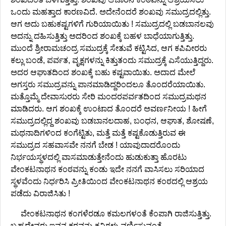
ಒಂದು ಮಹತ್ತಾದ ಕಾರಣವಿದೆ. ಅದೇನೆಂದರೆ ಶಂಖವು ಸಮುದ್ರದಲ್ಲಿತ್ತು.
ಆಗ ಅದು ಬಹುಕಷ್ಟಗಳಿಗೆ ಗುರಿಯಾಯಿತು ! ಸಮುದ್ರದಲ್ಲಿ ಬಡಬಾನಲವು
ಅದನ್ನು ದಹಿಸುತ್ತಿತ್ತು ಅದರಿಂದ ಶಂಖಕ್ಕೆ ಬಹಳ ಬಾಧೆಯಾಗುತ್ತಿತ್ತು.
ಮುಂದೆ ಶ್ರೀರಾಮಚಂದ್ರ ಸಮುದ್ರಕ್ಕೆ ಸೇತುವೆ ಕಟ್ಟಿಸಿದ, ಆಗ ಕಪಿವೀರರು
ಕಲ್ಲು ಬಂಡೆ, ಪರ್ವತ, ವೃಕ್ಷಗಳನ್ನು ಕಿತ್ತುತಂದು ಸಮುದ್ರಕ್ಕೆ ಎಸೆಯುತ್ತಿದ್ದರು.
ಅದರ ಆಘಾತದಿಂದ ಶಂಖಕ್ಕೆ ಬಹು ಕಷ್ಟವಾಯಿತು. ಅದಾದ ಮೇಲೆ
ಅಗಸ್ತರು ಸಮುದ್ರವನ್ನು ಪಾನಮಾಡಿದ್ದರಿಂದಲೂ ತೊಂದರೆಯಾಯಿತು.
ಮತ್ತೊಮ್ಮೆ ದೇವಾಸುರರು ಸೇರಿ ಮಂದರಪರ್ವತದಿಂದ ಸಮುದ್ರಮಥನ
ಮಾಡಿದರು. ಆಗ ಶಂಖಕ್ಕೆ ಉಂಟಾದ ತೊಂದರೆ ಅವರ್ಣನೀಯ ! ಹೀಗೆ
ಸಮುದ್ರದಲ್ಲಿದ್ದ ಶಂಖವು ಬಡಬಾನಲದಾಹ, ಬಂಧನ, ಆಘಾತ, ಶೋಷಣೆ,
ಮಥನಾದಿಗಳಿಂದ ಕಂಗೆಟ್ಟಿತು, ಮತ್ತೆ ಮತ್ತೆ ಕಷ್ಟಕೊಡುತ್ತಿರುವ ಈ
ಸಮುದ್ರದ ಸಹವಾಸವೇ ನನಗೆ ಬೇಡ ! ಯಾವುದಾದರೊಂದು
ನಿರ್ಭಯಸ್ಥಳದಲ್ಲಿ ವಾಸಮಾಡುತ್ತೇನೆಂದು ಹುಡುಕುತ್ತಾ ಹೊರಟು
ವೇಂಕಟನಾಥನ ಕಂಠವನ್ನು ಕಂಡು ಇದೇ ನನಗೆ ವಾಸಿಸಲು ಸರಿಯಾದ
ಸ್ಥಳವೆಂದು ನಿರ್ಧರಿಸಿ ಪ್ರೀತಿಯಿಂದ ವೇಂಕಟನಾಥನ ಕಂಠದಲ್ಲಿ ಆಶ್ರಯ
ಪಡೆದು ವಿರಾಜಿಸಿತು !
ವೇಂಕಟನಾಥನ ಕಂಗಳೆರಡೂ ಕಮಲಗಳಂತೆ ಕೆಂಪಾಗಿ ರಾಜಿಸುತ್ತಿತ್ತು.
ಬ್ರಹ್ಮದೇವರು ಇವನ ಕರವನ್ನು ಕವಿಗಳು ವರ್ಣಿಸುವಂತೆ