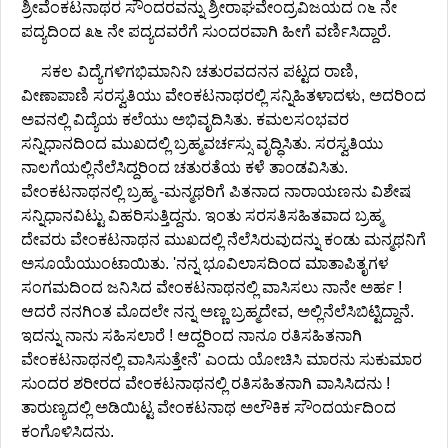
ಶ್ರೀವೆಂಕಟನಾಥರ ಸೌಂದರವನ್ನು ಶ್ರೀರಾಘವೇಂದ್ರವಿಜಯದ ೧೬ ನೇ
ಪದ್ಯದಿಂದ ೩೬ ನೇ ಪದ್ಯದವರೆಗೆ ಸುಂದರವಾಗಿ ಹೀಗೆ ವರ್ಣಿಸಿದ್ದಾರೆ.
ಸಕಲ ವಿದ್ಯೆಗಳಿಗಭಿಮಾನಿನಿ ಚತುರವದನನ ಪಟ್ಟದ ರಾಣಿ,
ವೀಣಾಪಾಣಿ ಸರಸ್ವತಿಯು ವೇಂಕಟನಾಥರಲ್ಲಿ ಸನ್ನಿಹಿತಳಾದಳು, ಅದರಿಂದ
ಅವನಲ್ಲಿ ವಿದ್ಯೆಯ ಕಲೆಯು ಅಭಿವೃದಿಸಿತು. ಕಮಲಸಂಭವರ
ಸನ್ನಿಧಾನದಿಂದ ಮುಖದಲ್ಲಿ ಬ್ರಹ್ಮವರ್ಚಸ್ಸು ವೃದ್ಧಿಸಿತು. ಸರಸ್ವತಿಯು
ನಾಲಗೆಯಲ್ಲಿನೆಲೆಸಿದ್ದರಿಂದ ಚತುರತೆಯ ಕಳೆ ತಾಂಡವಿಸಿತು.
ವೇಂಕಟನಾಥನಲ್ಲಿ ಬ್ರಹ್ಮ -ಮನ್ಮಥರಿಗೆ ಪಿತನಾದ ನಾರಾಯಣನು ವಿಶೇಷ
ಸನ್ನಿಧಾನವಿಟ್ಟು ವಿಹರಿಸುತ್ತಿದ್ದನು. ಇಂತು ಸರಸತಿಸಹಿತವಾದ ಬ್ರಹ್ಮ
ದೇವರು ವೇಂಕಟನಾಥನ ಮುಖದಲ್ಲಿ ನೆಲೆಸಿರುವುದನ್ನು ಕಂಡು ಮನ್ಮಥನಿಗೆ
ಅಸೂಯೆಯುಂಟಾಯಿತು. 'ನನ್ನ ಭೂವಿಲಾಸದಿಂದ ಮಾತಾಪಿತೃಗಳ
ಸಂಗಮದಿಂದ ಜನಿಸಿದ ವೇಂಕಟನಾಥನಲ್ಲಿ ವಾಸಿಸಲು ನಾನೇ ಅರ್ಹ !
ಆದರೆ ನನಗಿಂತ ಮೊದಲೇ ನನ್ನ ಅಣ್ಣ ಬ್ರಹ್ಮದೇವ, ಅಲ್ಲಿನೆಲೆಸಿಬಿಟ್ಟಿದ್ದಾನೆ.
ಇದನ್ನು ನಾನು ಸಹಿಸಲಾರೆ ! ಆದ್ದರಿಂದ ನಾನೂ ರತಿಸಹಿತನಾಗಿ
ವೇಂಕಟನಾಥನಲ್ಲಿ ವಾಸಿಸುತ್ತೇನೆ' ಎಂದು ಯೋಚಿಸಿ ಮಾರನು ಸುಕುಮಾರ
ಸುಂದರ ಶರೀರದ ವೇಂಕಟನಾಥನಲ್ಲಿ ರತಿಸಹಿತನಾಗಿ ವಾಸಿಸಿದನು !
ತಾರುಣ್ಯದಲ್ಲಿ ಅಡಿಯಿಟ್ಟ ವೇಂಕಟನಾಥ ಅಲೌಕಿಕ ಸೌಂದರ್ಯದಿಂದ
ಕಂಗೊಳಿಸಿದನು.