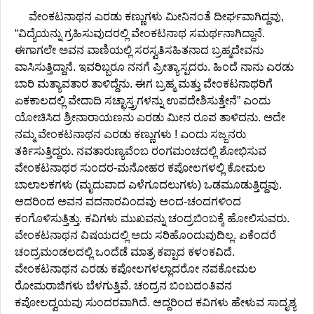
ವೇಂಕಟನಾಥನ ಎರಡು ಕಣ್ಣುಗಳು ಮೀನಿನಂತೆ ದೀರ್ಘವಾಗಿದ್ದವು,
“ವಿದ್ಯೆಯನ್ನು ಗ್ರಹಿಸುವುದರಲ್ಲಿ ವೇಂಕಟನಾಥ ಸಮರ್ಥನಾಗಿದ್ದಾನೆ.
ಈಗಾಗಲೇ ಅವನ ವಾಣಿಯಲ್ಲಿ ಸರಸ್ವತಿಸಹಿತನಾದ ಬ್ರಹ್ಮದೇವನು
ವಾಸಿಸುತ್ತಿದ್ದಾನೆ. ಇವರಿಬ್ಬರೂ ನನಗೆ ಪ್ರೀತ್ಯಾಸ್ಪದರು. ಹಿಂದೆ ನಾನು ಎರಡು
ಬಾರಿ ಮತ್ಯಾವತಾರ ತಾಳಿದ್ದೆನು. ಈಗ ಬ್ರಹ್ಮ ಮತ್ತು ವೇಂಕಟನಾಥರಿಗೆ
ಏಕಕಾಲದಲ್ಲಿ ವೇದಾದಿ ಸಚ್ಛಾಸ್ತ್ರಗಳನ್ನು ಉಪದೇಶಿಸುತ್ತೇನೆ” ಎಂದು
ಯೋಚಿಸಿದ ಶ್ರೀನಾರಾಯಣನು ಎರಡು ಮೀನ ರೂಪ ತಾಳಿದನು. ಅದೇ
ನಮ್ಮ ವೇಂಕಟನಾಥನ ಎರಡು ಕಣ್ಣುಗಳು ! ಎಂದು ಸಜ್ಜನರು
ತರ್ಕಿಸುತ್ತಿದ್ದರು. ನವತಾರುಣ್ಯವೆಂಬ ರಂಗಮಂಚದಲ್ಲಿ ಶೋಭಿಸುವ
ವೇಂಕಟನಾಥರ ಸುಂದರ-ಮನೋಹರ ಕಪೋಲಗಳಲ್ಲಿ ಕೋಮಲ
ಬಾಲಾಲಕಗಳು (ಮೃದುವಾದ ಎಳೆಗೂದಲುಗಳು) ಒಡಮೂಡುತ್ತಿದ್ದವು.
ಆದರಿಂದ ಅವನ ವದನಾರವಿಂದವು ಅಂದ-ಚಂದಗಳಿಂದ
ಕಂಗೊಳಿಸುತ್ತಿತ್ತು. ಕವಿಗಳು ಮುಖವನ್ನು ಚಂದ್ರಬಿಂಬಕ್ಕೆ ಹೋಲಿಸುವರು.
ವೇಂಕಟನಾಥನ ವಿಷಯದಲ್ಲಿ ಅದು ಸರಿಹೊಂದುವುದಿಲ್ಲ. ಏಕೆಂದರೆ
ಚಂದ್ರಮಂಡಲದಲ್ಲಿ ಒಂದೆಡೆ ಮಾತ್ರ ಕಪ್ಪಾದ ಕಳಂಕವಿದೆ.
ವೇಂಕಟನಾಥನ ಎರಡು ಕಪೋಲಗಳಲ್ಲಾದರೋ ನವಕೋಮಲ
ರೋಮರಾಜಿಗಳು ಬೆಳಗುತ್ತಿವೆ. ಚಂದ್ರನ ಬಿಂಬದಂತಿವನ
ಕಪೋಲದ್ವಯವು ಸುಂದರವಾಗಿದೆ. ಆದ್ದರಿಂದ ಕವಿಗಳು ಹೇಳುವ ಸಾದೃಶ್ಯ