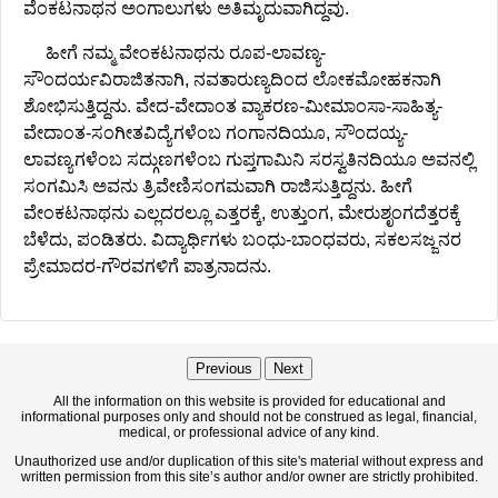
ವೆಂಕಟನಾಥನ ಅಂಗಾಲುಗಳು ಅತಿಮೃದುವಾಗಿದ್ದವು.
ಹೀಗೆ ನಮ್ಮ ವೇಂಕಟನಾಥನು ರೂಪ-ಲಾವಣ್ಯ-
ಸೌಂದರ್ಯವಿರಾಜಿತನಾಗಿ, ನವತಾರುಣ್ಯದಿಂದ ಲೋಕಮೋಹಕನಾಗಿ
ಶೋಭಿಸುತ್ತಿದ್ದನು. ವೇದ-ವೇದಾಂತ ವ್ಯಾಕರಣ-ಮೀಮಾಂಸಾ-ಸಾಹಿತ್ಯ-
ವೇದಾಂತ-ಸಂಗೀತವಿದ್ಯೆಗಳೆಂಬ ಗಂಗಾನದಿಯೂ, ಸೌಂದಯ್ಯ-
ಲಾವಣ್ಯಗಳೆಂಬ ಸದ್ಗುಣಗಳೆಂಬ ಗುಪ್ತಗಾಮಿನಿ ಸರಸ್ವತಿನದಿಯೂ ಅವನಲ್ಲಿ
ಸಂಗಮಿಸಿ ಅವನು ತ್ರಿವೇಣಿಸಂಗಮವಾಗಿ ರಾಜಿಸುತ್ತಿದ್ದನು. ಹೀಗೆ
ವೇಂಕಟನಾಥನು ಎಲ್ಲದರಲ್ಲೂ ಎತ್ತರಕ್ಕೆ, ಉತ್ತುಂಗ, ಮೇರುಶೃಂಗದೆತ್ತರಕ್ಕೆ
ಬೆಳೆದು, ಪಂಡಿತರು. ವಿದ್ಯಾರ್ಥಿಗಳು ಬಂಧು-ಬಾಂಧವರು, ಸಕಲಸಜ್ಜನರ
ಪ್ರೇಮಾದರ-ಗೌರವಗಳಿಗೆ ಪಾತ್ರನಾದನು.
Previous
Next
All the information on this website is provided for educational and
informational purposes only and should not be construed as legal, financial,
medical, or professional advice of any kind.
Unauthorized use and/or duplication of this site's material without express and
written permission from this site’s author and/or owner are strictly prohibited.