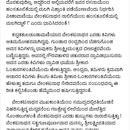
ದೊರಕುವುದಿಲ್ಲ. ಆದ್ದರಿಂದ ಅಲ್ಲಿಯವರೆಗೆ ಇವನ ರಸನಾಯೆಂಬ
ಹಂಸತೂಲಿಕೆಯಲ್ಲಿ ಮಲಗಿ ವಿಶ್ರಾಂತಿ ಪಡೆಯೋಣವೆಂದು ನಿರ್ಧರಿಸಿ
ವೀಣಾಪಾಣಿಯು ವೇಂಕಟನಾಥನ ನಾಲಿಗೆಯೆಂಬ ಹಂಸತೂಲಿಕೆಯಲ್ಲಿ
ಮಲಗಿದ್ದಾಳೆ !” ಎಂದು ಭಾವಿಸಿದರಂತೆ !
ಕನ್ನಡಕುಲಚೂಡಾಮಣಿಯಾದ ವೇಂಕಟನಾಥನ ಎರಡು ಕಿವಿಗಳು
ಅತಿಮನೋಹರವಾಗಿದ್ದವು. ಗುಂಡಾದ ರಂಧ್ರದಿಂದ ಬೆಡಗುಗೊಂಡ
ಅವನ ಕಿವಿಗಳನ್ನು ಭಾವುಕರು ಶ್ರೀಲಕ್ಷ್ಮೀಮಂತ್ರದ ಬೀಜಾಕ್ಷರವೆಂದು
ಬಣ್ಣಿಸುತ್ತಿದ್ದರು. ಅವನಲ್ಲಿ ಗೌರವತಾಳಿದ ಚತುರರಾದ ದ್ರಾವಿಡಭೂಸುರರು
ಅವನ ಎರಡು ಕಿವಿಗಳೂ ದ್ರಾವಿಡ ಭಾಷೆಯ ಶ್ರೀಕಾರ-
ಓಂಕಾರಗಳಂತಿವೆಯೆಂದು ಹೇಳುತ್ತಿದ್ದರು. ಆಂಧ್ರರು, ತಮಿಳರು ಕ್ರಮವಾಗಿ
ಆಚಾರರ ಕಿವಿಗಳು ತೆಲುಗು-ತಮಿಳು ಶ್ರೀಕಾರ-ಓಂಕಾರಗಳಂತಿವೆಯೆಂದು
ಹೇಳುತ್ತಾ ತಮಗೂ ವೇಂಕಟನಾಥ ಸೇರಿದವನೆಂದು ಸಂಬಂಧವನ್ನು ಈ
ರೀತಿ ಕಲ್ಪಿಸಿಕೊಂಡು ಹೆಮ್ಮೆಯಿಂದ ಹರ್ಷಿಸುತ್ತಿದ್ದರಂತೆ.
ವೇಂಕಟನಾಥನ ಮುಖಕಾಂತಿಯೆಂಬ ಸಮುದ್ರದಲ್ಲಿರತಿಯೊಡನೆ
ವಿಹರಿಸುತ್ತಿದ್ದ ಮನ್ಮಥನೆಂಬ ಗಜಶ್ರೇಷ್ಠ ಲೀಲೆಯಿಂದ ಮೇಲೆತ್ತಿದ
ಸೊಂಡಲುಗಳಂತೆ ವೆಂಕಟನಾಥನ ಎರಡು ಹುಬ್ಬುಗಳು ರಾರಾಜಿಸುತ್ತಿತ್ತು !
ವೆಂಕಟನಾಥನ ಸತ್ವಗುಣಪೂರ್ಣವಾದ ಮನಸ್ಸು, ಶ್ರೀಲಕ್ಷ್ಮೀಪತಿಯಾದ
ನಾರಾಯಣನ ಕೇಳಿಗೃಹವೆಂದೂ ಅವನ ಮನಸ್ಸು ಸರ್ವದಾ