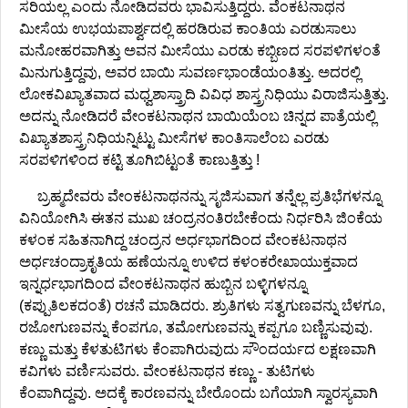
ಸರಿಯಲ್ಲ ಎಂದು ನೋಡಿದವರು ಭಾವಿಸುತ್ತಿದ್ದರು. ವೆಂಕಟನಾಥನ
ಮೀಸೆಯ ಉಭಯಪಾರ್ಶ್ವದಲ್ಲಿ ಹರಡಿರುವ ಕಾಂತಿಯ ಎರಡುಸಾಲು
ಮನೋಹರವಾಗಿತ್ತು ಅವನ ಮೀಸೆಯು ಎರಡು ಕಬ್ಬಿಣದ ಸರಪಳಿಗಳಂತೆ
ಮಿನುಗುತ್ತಿದ್ದವು, ಅವರ ಬಾಯಿ ಸುವರ್ಣಭಾಂಡೆಯಂತಿತ್ತು. ಅದರಲ್ಲಿ
ಲೋಕವಿಖ್ಯಾತವಾದ ಮಧ್ವಶಾಸ್ತ್ರಾದಿ ವಿವಿಧ ಶಾಸ್ತ್ರನಿಧಿಯು ವಿರಾಜಿಸುತ್ತಿತ್ತು.
ಅದನ್ನು ನೋಡಿದರೆ ವೇಂಕಟನಾಥನ ಬಾಯಿಯೆಂಬ ಚಿನ್ನದ ಪಾತ್ರೆಯಲ್ಲಿ
ವಿಖ್ಯಾತಶಾಸ್ತ್ರನಿಧಿಯನ್ನಿಟ್ಟು ಮೀಸೆಗಳ ಕಾಂತಿಸಾಲೆಂಬ ಎರಡು
ಸರಪಳಿಗಳಿಂದ ಕಟ್ಟಿ ತೂಗಿಬಿಟ್ಟಂತೆ ಕಾಣುತ್ತಿತ್ತು !
ಬ್ರಹ್ಮದೇವರು ವೇಂಕಟನಾಥನನ್ನು ಸೃಜಿಸುವಾಗ ತನ್ನೆಲ್ಲ ಪ್ರತಿಭೆಗಳನ್ನೂ
ವಿನಿಯೋಗಿಸಿ ಈತನ ಮುಖ ಚಂದ್ರನಂತಿರಬೇಕೆಂದು ನಿರ್ಧರಿಸಿ ಜಿಂಕೆಯ
ಕಳಂಕ ಸಹಿತನಾಗಿದ್ದ ಚಂದ್ರನ ಅರ್ಧಭಾಗದಿಂದ ವೇಂಕಟನಾಥನ
ಅರ್ಧಚಂದ್ರಾಕೃತಿಯ ಹಣೆಯನ್ನೂ ಉಳಿದ ಕಳಂಕರೇಖಾಯುಕ್ತವಾದ
ಇನ್ನರ್ಧಭಾಗದಿಂದ ವೇಂಕಟನಾಥನ ಹುಬ್ಬಿನ ಬಳ್ಳಿಗಳನ್ನೂ
(ಕಪ್ಪುತಿಲಕದಂತೆ) ರಚನೆ ಮಾಡಿದರು. ಶ್ರುತಿಗಳು ಸತ್ವಗುಣವನ್ನು ಬೆಳಗೂ,
ರಜೋಗುಣವನ್ನು ಕೆಂಪಗೂ, ತಮೋಗುಣವನ್ನು ಕಪ್ಪಗೂ ಬಣ್ಣಿಸುವುವು.
ಕಣ್ಣು ಮತ್ತು ಕೆಳತುಟಿಗಳು ಕೆಂಪಾಗಿರುವುದು ಸೌಂದರ್ಯದ ಲಕ್ಷಣವಾಗಿ
ಕವಿಗಳು ವರ್ಣಿಸುವರು. ವೇಂಕಟನಾಥನ ಕಣ್ಣು - ತುಟಿಗಳು
ಕೆಂಪಾಗಿದ್ದವು. ಅದಕ್ಕೆ ಕಾರಣವನ್ನು ಬೇರೊಂದು ಬಗೆಯಾಗಿ ಸ್ವಾರಸ್ಯವಾಗಿ