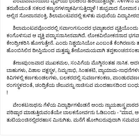
ಪರಮಪಾವನೆಯಾದ ವೈಫ್‌ಯು ಭರದಿಂದ ಹರಿಯುತ್ತಿದ್ದಾಳೆ. ಸಳಗಳನೆ 
ತರುಣಿಯಂತೆ ಸಕಲರ ಕಣ್ಮನಗಳನ್ನಾಕರ್ಷಿಸುತ್ತಿದ್ದಾಳೆ ! ಶುಭ್ರವಾದ ಸೋ
ಅಲ್ಲಿನ ಸೋಪಾನಪಂಕ್ತಿ, ಶಿಲಾಮಂಟಪದಲ್ಲಿ ಕುಳಿತು ಮಧುರೆಯ ವಿದ್ಯಾಪೀಠದ ಅ
ಶಿಲಾಮಂಟಪವೊಂದರಲ್ಲಿ ಸರ್ವಾಂಗಸುಂದರ ಭವ್ಯಾಕಾರದ ವ್ಯಕ್ತಿಯೊಂದು 
ಕಂಗೊಳಿಸುವ ಆ ವ್ಯಕ್ತಿ ಪದ್ಮಾಸನಾಸೀನವಾಗಿದೆ. ಲೋಕವಿಲೋಕನನಾದ ಭಗರ್ವಾ ಸೂ
ಕೇಂದ್ರೀಕರಿಸಿ ಹೋಗುತ್ತೇನೆ. ಎಂದು ನಿಶ್ಚಯಿಸಿಯೋ ಎಂಬಂತೆ ಕೆಂಗಿರಣನು 
ಹೊಂಬಿಸಿಲಿನ ದೀಪ್ತಿಯಿಂದ ಮತ್ತಷ್ಟು ತೇಜೋಮಯವಾಗಿ ತಪ್ತಕಾಂಚನಸಂಕಾಶವ
ತೇಜಃಪುಂಜವಾದ ಮುಖಕಮಲ, ಸಂಪಿಗೆಯ ಮೊಗ್ಗಿನಂತಹ ನಾಸಿಕ. ಅದಕ್ಕ
ಬಾಹುಗಳು, ವಿಶಾಲ ವಕ್ಷಸ್ಥಳ, ನಿಮ್ನನಾಭಿ, ಸಿಂಹಕಟಿ, ವ್ಯಾಯಾಮ-ಸಾಧನೆಗಳಿ
ಕಿವಿಗಳಲ್ಲಿ ಕರ್ಣಕುಂಡಲಗಳು, ಬಲಕರದಲ್ಲಿ ಸುವರ್ಣಕಂಕಣ, ಪಾಂಡುರವರ
ರಂಗಸ್ಥಳದಂತೆ, ಚಂದ್ರಿಕೆಯ ಚೆಲುವನ್ನು ನಾಚಿಸುವ ಮಂದಹಾಸದಿಂದ ಬಂಧುರವ
!
ವೇಂಕಟನಾಥನು ಗೆಳೆಯ ವಿದ್ಯಾರ್ಥಿಗಳೊಡನೆ ಅಂದು ನ್ಯಾಯಶಾಸ್ತ್ರಪಾಠದಲ್
ಪರಿಷ್ಕಾರ ಮಾಡುತ್ತಿರುವಂತೆಯೇ ಬಾಲಕನೋರ್ವನು ಓಡಿಬಂದು - “ಮಾವ, ಅಜ್ಜಿ,
ತುಟಿಯಂಚಿನಲ್ಲಿದರಹಾಸ ಮಿನುಗಿತು. ಮನೆಗೆ ಹೋಗಿಬರುವುದಾಗಿ ಸಮವಯ