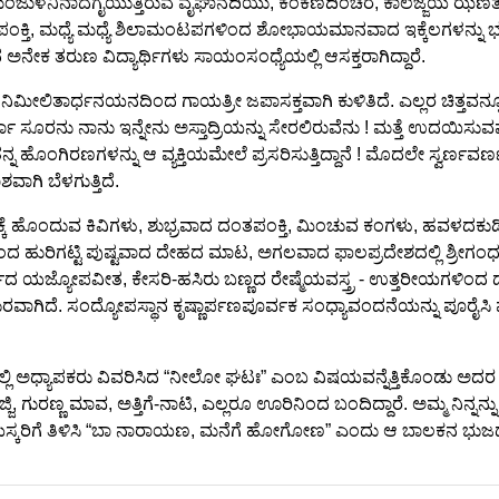
ಮಂಜುಳನಿನಾದಗೈಯುತ್ತಿರುವ ವೈಘಾನದಿಯು, ಕಂಕಣದಿಂಚರ, ಕಾಲೆಜ್ಜೆಯ ಝಣತ
ಪಾನ ಪಂಕ್ತಿ, ಮಧ್ಯೆ ಮಧ್ಯೆ ಶಿಲಾಮಂಟಪಗಳಿಂದ ಶೋಭಾಯಮಾನವಾದ ಇಕ್ಕೆಲಗಳನ್
ನೇಕ ತರುಣ ವಿದ್ಯಾರ್ಥಿಗಳು ಸಾಯಂಸಂಧ್ಯೆಯಲ್ಲಿ ಆಸಕ್ತರಾಗಿದ್ದಾರೆ.
ನಿಮೀಲಿತಾರ್ಧನಯನದಿಂದ ಗಾಯತ್ರೀ ಜಪಾಸಕ್ತವಾಗಿ ಕುಳಿತಿದೆ. ಎಲ್ಲರ ಚಿತ್ತವ
ರನು ನಾನು ಇನ್ನೇನು ಅಸ್ತಾದ್ರಿಯನ್ನು ಸೇರಲಿರುವೆನು ! ಮತ್ತೆ ಉದಯಿಸುವವರಿಗೆ 
ತನ್ನ ಹೊಂಗಿರಣಗಳನ್ನು ಆ ವ್ಯಕ್ತಿಯಮೇಲೆ ಪ್ರಸರಿಸುತ್ತಿದ್ದಾನೆ ! ಮೊದಲೇ ಸ್
ಾಗಿ ಬೆಳಗುತ್ತಿದೆ.
ೆ ಹೊಂದುವ ಕಿವಿಗಳು, ಶುಭ್ರವಾದ ದಂತಪಂಕ್ತಿ, ಮಿಂಚುವ ಕಂಗಳು, ಹವಳದಕ
ಂದ ಹುರಿಗಟ್ಟಿ ಪುಷ್ಟವಾದ ದೇಹದ ಮಾಟ, ಅಗಲವಾದ ಫಾಲಪ್ರದೇಶದಲ್ಲಿ ಶ್ರೀಗಂಧದಿಂ
್ಣದ ಯಜ್ಯೋಪವೀತ, ಕೇಸರಿ-ಹಸಿರು ಬಣ್ಣದ ರೇಷ್ಮೆಯವಸ್ತ್ರ - ಉತ್ತರೀಯಗಳ
ಾಗಿದೆ. ಸಂದ್ಯೋಪಸ್ಥಾನ ಕೃಷ್ಣಾರ್ಪಣಪೂರ್ವಕ ಸಂಧ್ಯಾವಂದನೆಯನ್ನು ಪೂರೈಸಿ 
ಲಿ ಅಧ್ಯಾಪಕರು ವಿವರಿಸಿದ “ನೀಲೋ ಘಟಃ” ಎಂಬ ವಿಷಯವನ್ನೆತ್ತಿಕೊಂಡು ಅದರ ಸ್ವ
 ಗುರಣ್ಣ ಮಾವ, ಅತ್ತಿಗೆ-ನಾಟಿ, ಎಲ್ಲರೂ ಊರಿನಿಂದ ಬಂದಿದ್ದಾರೆ. ಅಮ್ಮ ನಿನ್ನ
ಸ್ಕರಿಗೆ ತಿಳಿಸಿ “ಬಾ ನಾರಾಯಣ, ಮನೆಗೆ ಹೋಗೋಣ” ಎಂದು ಆ ಬಾಲಕನ ಭುಜ