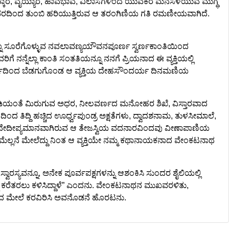
್ಕಾರ, ವೈಯ್ಯಾರ, ಹಾವಭಾವ, ವಿಲಾಸಗಳಿಂದ ಯುವಕರ ಮನಸೆಳೆಯುವ ಮುಗ್ಧ
ನು ಭರದಿಂದ ತುಂಬಿ ಹರಿಯುತ್ತಿರುವ ಆ ತರಂಗಿಣಿಯ ಗತಿ ರಮಣೀಯವಾಗಿದೆ.
ನ್ನೂ ಸೂರೆಗೊಳ್ಳುವ ನವಲಾವಣ್ಯಯೌವನಪೂರ್ಣ ಸ್ವರ್ಣಕಾಂತಿಯಿಂದ
ನನ್ನೆಲ್ಲಾ ಕಾಂತಿ ಸಂತತಿಯನ್ನೂ ನನಗೆ ಪ್ರಿಯನಾದ ಈ ವ್ಯಕ್ತಿಯಲ್ಲಿ
ವರ್ಣವರ್ಣದಿಂದ ಬೆಡಗುಗೊಂಡ ಆ ವ್ಯಕ್ತಿಯ ದೇಹಸೌಂದರ್ಯ ದಿನಮಣಿಯ
ುಡಿಯಂತೆ ಮಿರುಗುವ ಅಧರ, ನೀಲವರ್ಣದ ಮನೋಹರ ಶಿಖೆ, ವಿಸ್ತಾರವಾದ
ದ ತಿದ್ದಿ ಹಚ್ಚಿದ ಊರ್ಧ್ವಪುಂಡ್ರ ಅಕ್ಷತೆಗಳು, ದ್ವಾದಶನಾಮ, ತುಳಸೀಮಾಲೆ,
ಿಂದ ದೇದೀಪ್ಯಮಾನವಾಗಿರುವ ಆ ತೇಜಸ್ವಿಯ ವದನಾರವಿಂದವು ವೀಣಾಪಾಣಿಯ
ಮೆಲ್ಲನೆ ಮೇಲೆದ್ದು ನಿಂತ ಆ ವ್ಯಕ್ತಿಯೇ ನಮ್ಮ ಕಥಾನಾಯಕನಾದ ವೇಂಕಟನಾಥ
ಾರಸ್ಯವನ್ನೂ, ಅನೇಕ ಪೂರ್ವಪಕ್ಷಗಳನ್ನು ಆಶಂಕಿಸಿ ಸುಂದರ ಶೈಲಿಯಲ್ಲಿ
ನ್ನು ಕರೆತರಲು ಕಳಿಸಿದ್ದಾಳೆ” ಎಂದನು. ವೇಂಕಟನಾಥನ ಮುಖವರಳಿತು,
ದ ಮೇಲೆ ಕರವಿರಿಸಿ ಅವನೊಡನೆ ಹೊರಟನು.