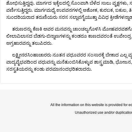
ಶೋಭಿಸುತ್ತಿದ್ದವು. ಮಾರ್ಗದ ಇಕ್ಕೆಲದಲ್ಲಿ ಸೊಂಪಾಗಿ ಬೆಳೆದ ಸಾಲು ವೃಕ್ಷಗಳ
ವರ್ಣಿಸುತ್ತಿದ್ದರು. ಮಾರ್ಗಮಧ್ಯೆ ಉಪವನಗಳಲ್ಲಿ ಅಶೋಕ, ಕುರಬಕ, ಬಕುಲ, ತ
ಸುಂದರಿಯರಾದ ತರುಣಿಯರು ಸರಸ ಸಲ್ಲಾಪಗೈಯುತ್ತಾ ವಿವಿಧ ಕ್ರೀಡೆಗಳನ್ನಾಡುತ
ತರುಣರನ್ನು ಕೆಣಕಿ ಅವರ ಮನವನ್ನು ಚಾಂಚಲ್ಯಗೊಳಿಸಿ ಮೋಹಪರವಶಗೊಳ
ಲೀಲಾವಿಲಾಸದ ಬೆಡಗು-ಬಿನ್ನಾಣಗಳನ್ನು ಕಂಡರೂ ಕಾಣದವರಂತೆ ಉಪೇಂದ್ರ ವಜ್ರಾಯ
ಅಗ್ರಹಾರವನ್ನು ತಲುಪಿದರು.
ಲಕ್ಷ್ಮೀನರಸಿಂಹಾಚಾರರು ನೂತನ ವಧೂವರರ ಸಂಸಾರಕ್ಕೆ ಬೇಕಾದ ಎಲ್ಲ ವ್
ವಾದ್ಯವೈಭವದಿಂದ ವಧುವನ್ನು ಮನೆತುಂಬಿಸಿಕೊಳ್ಳುವ ಶಾಸ್ತ್ರಮಾಡಿ, ಭ
ಸರಸ್ವತಿಯರನ್ನು ಕಂಡು ಪರಮಾನಂದಭರಿತರಾದರು.
All the information on this website is provided for 
Unauthorized use and/or duplication o