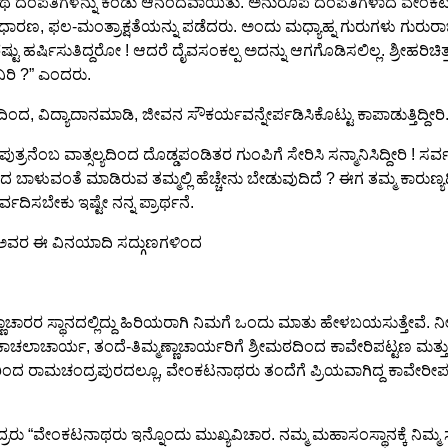
ನಾಥ ದಂಪತಿಗಳನ್ನು ಕಂಡು ಆನಂದವಾಯಿತು. ಅನುರೂಪ ದಂಪತಿಗಳಾದ ವೇಂಕಟನಾಥ 
ಫಲ-ಮಂತ್ರಾಕ್ಷತೆಯನ್ನು ಪಡೆದರು. ಅಂದು ಮಧ್ಯಾಹ್ನ ಗುರುಗಳು ಗುರುರಾಜಾಚ
ೆ ಅವರೆಷ್ಟು ಹರ್ಷಿಸುತಿದ್ದರೋ ! ಆದರೆ ದೈವಸಂಕಲ್ಪ ಅದನ್ನು ಆಗಗೊಡಿಸಲಿಲ್ಲ. ಶ್ರೀಹರ
ವಿರಿ ?” ಎಂದರು.
ಂದ, ವಿದ್ಯಾದಾನಮಾಡಿ, ಜೀವನ ಸೌಕರ್ಯವನ್ನೇರ್ಪಡಿಸಿಕೊಟ್ಟು ಕಾಪಾಡುತ್ತಿದ್ದೀರಿ. 
್ರನೆಂಬ ವಾತ್ಸಲ್ಯದಿಂದ ದೊಡ್ಡಪಂಡಿತರ ಗುಂಪಿಗೆ ಸೇರಿಸಿ ಸನ್ಮಾನಿಸಿದ್ದೀರಿ ! ಸರ
ಿಯಿಂದ ಬಾಳುವಂತೆ ಮಾಡಿರುವ ತಮ್ಮಲ್ಲಿ ಹೆಚ್ಚೇನು ಬೇಡುವುದಿದೆ ? ಈಗ ತಮ್ಮ ಕಾ
ವದಿಸಬೇಕು ಇಷ್ಟೇ ನನ್ನ ಪ್ರಾರ್ಥನೆ.
ು. ಅವರ ಈ ವಿನಯಾದಿ ಸದ್ಗುಣಗಳಿಂದ
್ಣಾಚಾರರ ಸ್ಥಾನದಲ್ಲಿದ್ದು ಹಿರಿಯರಾಗಿ ನಿಮಗೆ ಒಂದು ಮಾತು ಹೇಳಬಯಸುತ್ತೇವೆ.
ರ್ಯ, ತಂದೆ-ತಿಮ್ಮಣ್ಣಾಚಾರ್ಯರಿಗೆ ಶ್ರೀಮಠದಿಂದ ಕಾವೇರಿಪಟ್ಟಣ ಮತ್ತು ರಾಮಚಂ
 ರಾಮಚಂದ್ರಪುರದಲ್ಲೂ, ವೇಂಕಟನಾಥರು ತಂದೆಗೆ ಪ್ರಿಯವಾಗಿದ್ದ ಕಾವೇರೀಪಟ್ಟಣದಲ್
ರು “ವೇಂಕಟನಾಥರು ಇನ್ನೊಂದು ಮುಖ್ಯವಿಚಾರ. ನಮ್ಮ ಮಹಾಸಂಸ್ಥಾನಕ್ಕೆ ನಿಮ್ಮ ಸೇವ