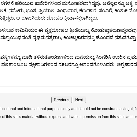
ು, ಸಳಗಳನೆ ಹರಿಯುವ ಕಾವೇರಿಗಳಿಂದ ಮನೋಹರವಾಗಿದ್ದವು. ಅವೆಲ್ಲವನ್ನೂ ಅಕ್ಕ, ಅತ್
ಿಲಕ, ನಮೇರು, ಭೂತ, ಪ್ರಿಯಾಲ, ಸಿಂಧುವಾರ, ಕರ್ಣಕಾರ, ಸಂಪಿಗೆ, ಕಿಂಶುಕ ಮೊದ
್ತಿದ್ದರು. ಆ ರೂಪಸಿಯರು ದೋಹಲ ಕ್ರೀಡಾಸಕ್ತರಾಗಿದ್ದರು.
ಿಸುವ ಕಾಮಿನಿಯರ ಈ ವೃಕ್ಷದೋಹಲ ಕ್ರೀಡೆಯನ್ನು ನೋಡುತ್ತಾತರುಣವೃಂದವು ಮದ
ುಧದಂತೆ ದೃಢಮನಸ್ಕರಾಗಿ, ಕಿಂಚಿದ್ದಿಕಾರವನ್ನೂ ಹೊಂದದೆ ನಸುನಗುತ್ತಾ ಅವೆಲ್ಲ ದ
ಯವಸ್ಥೆಗಳನ್ನೂ ಮಾಡಿ ತಳಿರುತೋರಣಗಳಿಂದ ಮನೆಯನ್ನು ಸಿಂಗರಿಸಿ ಊರಿನ ಪ್ರಮುಖ
ೋಜನ, ಫಲತಾಂಬೂಲ ದಕ್ಷಿಣಾದಿಗಳಿಂದ ಸಕಲರನ್ನೂ ಆನಂದಗೊಳಿಸಿದರು. ಅಗ್ರಹಾ
Previous
Next
educational and informational purposes only and should not be construed as legal, fi
f this site's material without express and written permission from this site’s author