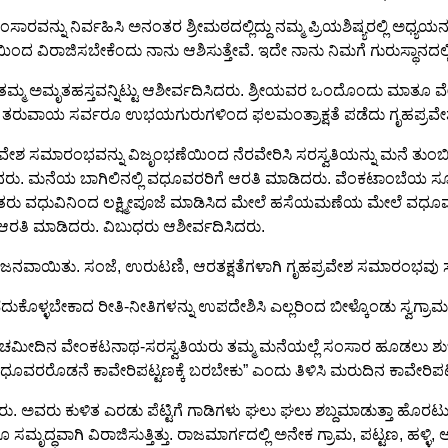
ರವನ್ನು ನಿರ್ವಹಿಸಿ ಅನಂತರ ಶ್ರೀಮಠದಲ್ಲಿದ್ದು ನಮ್ಮ ಪ್ರಿಯಶಿಷ್ಯರಲ್ಲಿ ಅಧ್ಯಯ
್ತಿಯಿಂದ ವಿರಾಜಿಸಬೇಕೆಂದು ನಾನು ಆಶಿಸುತ್ತೇವೆ. ಇದೇ ನಾನು ನಿಮಗೆ ಗುರುಸ್ಥಾನದಲ್
ತಮ್ಮ ಅಮೃತಹಸ್ತವನ್ನಿಟ್ಟು ಆಶೀರ್ವದಿಸಿದರು. ಶ್ರೀಯವರ ಒಂದೊಂದು ಮಾತೂ
ರು. ತರುವಾಯ ಸರ್ವರೂ ಉಭಯಗುರುಗಳಿಂದ ಫಲಮಂತ್ರಾಕ್ಷತೆ ಪಡೆದು ಗೃಹಪ್ರವೇಶಮ
ವೇಶ ಸಮಾರಂಭವನ್ನು ವಿಜೃಂಭಣೆಯಿಂದ ನೆರವೇರಿಸಿ ಸರಸ್ವತಿಯನ್ನು ಮನೆ ತುಂಬಿ
 ಮನೆಯ ಬಾಗಿಲಿನಲ್ಲಿ ವಧೂವರರಿಗೆ ಆರತಿ ಮಾಡಿದರು. ವೆಂಕಟಾಂಬೆಯ ಸೂಚನೆಯಂತ
ೋಹಿತರು ವಧುವಿನಿಂದ ಲಕ್ಷ್ಮೀಪೂಜೆ ಮಾಡಿಸಿದ ಮೇಲೆ ಹಸೆಯಮಣೆಯ ಮೇಲೆ ವಧೂವ
ಆರತಿ ಮಾಡಿದರು. ವಿಬುಧರು ಆಶೀರ್ವದಿಸಿದರು.
್ನ ಭೋಜನವಾಯಿತು. ಸಂಜೆ, ಉರುಟಣಿ, ಆರತಕ್ಷತೆಗಳಾಗಿ ಗೃಹಪ್ರವೇಶ ಸಮಾರಂಭವ
ೊಳ್ಳಬೇಕಾದ ರೀತಿ-ನೀತಿಗಳನ್ನು ಉಪದೇಶಿಸಿ ಎಲ್ಲರಿಂದ ಬೀಳ್ಕೊಂಡು ಸ್ವಗ್ರಾಮಕ್
ಚಮೀದಿನ ವೇಂಕಟನಾಥ-ಸರಸ್ವತಿಯರು ತಮ್ಮ ಮನೆಯಲ್ಲೆ ಸಂಸಾರ ಹೂಡಲು ಶುಭಮುಹ
ವಧೂವರರೊಡನೆ ಕಾವೇರಿಪಟ್ಟಣಕ್ಕೆ ಬರಬೇಕು” ಎಂದು ತಿಳಿಸಿ ಮರುದಿನ ಕಾವೇರಿ
ದರು. ಅವರು ಕುಳಿತ ಎರಡು ಪೆಟ್ಟಿಗೆ ಗಾಡಿಗಳು ಘಲು ಘಲು ಶಬ್ದಮಾಡುತ್ತಾ
ೂ ಸಮೃದ್ಧವಾಗಿ ವಿರಾಜಿಸುತ್ತಿತ್ತು. ರಾಜಮಾರ್ಗದಲ್ಲಿ ಅನೇಕ ಗ್ರಾಮ, ಪಟ್ಟ