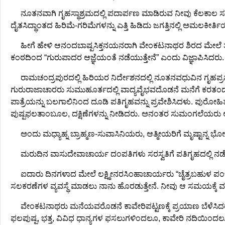
ನೂತನವಾಗಿ ಗೃಹಸ್ಥಾಶ್ರಮದಲ್ಲಿ ಪದಾರ್ಪಣ ಮಾಡಿರುವ ನೀವು ಕೆಲಕಾಲ ಸಂಸಾ
ದೈತಸಿದ್ಧಾಂತದ ಹಿರಿಮೆ-ಗರಿಮೆಗಳನ್ನು ಎತ್ತಿ ಹಿಡಿದು ಜಗತ್ತಿನಲ್ಲಿ ಅಮಲಕೀರ
ಹೀಗೆ ಹೇಳಿ ಆನಂದಬಾಷ್ಪಸಿಕ್ತನಯನರಾಗಿ ವೇಂಕಟನಾಥರ ಶಿರದ ಮೇಲೆ 
ಕಂಠದಿಂದ “ಗುರುಪಾದರ ಆಜ್ಞೆಯಂತೆ ನಡೆಯುತ್ತೇನೆ” ಎಂದು ವಿಜ್ಞಾಪಿಸಿದ
ರಾಮಚಂದ್ರಪುರದಲ್ಲಿ ಹಿರಿಯರ ನಿರ್ದೇಶನದಲ್ಲಿ ನೂತನವಧುವಿನ ಗೃಹಪ್ರ
ಗುರುರಾಜಾಚಾರರು ಸುಮುಹೂರ್ತದಲ್ಲಿ ವಾದ್ಯವೈಭವದೊಡನೆ ಮನೆಗೆ ಕರತಂದರು.
ಪಾತ್ರೆಯನ್ನು ಬಲಗಾಲಿನಿಂದ ದೂಡಿ ಪತಿಗೃಹವನ್ನು ಪ್ರವೇಶಿಸಿದಳು. ಪುರ
ಪುಷ್ಪಫಲತಾಂಬೂಲ, ದಕ್ಷಿಣೆಗಳನ್ನು ನೀಡಿದರು. ಅನಂತರ ಸುಮಂಗಲೆಯರು 
ಅಂದು ಮಧ್ಯಾಹ್ನ ಬ್ರಾಹ್ಮಣ-ಸುವಾಸಿನಿಯರು, ಆತ್ಮೀಯರಿಗೆ ಮೃಷ್ಟಾನ
ಮರುದಿನ ವಾಸುದೇವಾಚಾರ್ಯ ದಂಪತಿಗಳು ಸರಸ್ವತಿಗೆ ಪತಿಗೃಹದಲ್ಲಿ ನಡೆದುಕ
ಐದಾರು ದಿನಗಳಾದ ಮೇಲೆ ಲಕ್ಷ್ಮೀನರಸಿಂಹಾಚಾರ್ಯರು “ಚೈತ್ರಬಹುಳ ಪಂ
ಸಲಕರಣೆಗಳ ವ್ಯವಸ್ಥೆ ಮಾಡಲು ನಾನು ಹೊರಡುತ್ತೇನೆ. ನೀವು ಆ ಸಮಯಕ್ಕೆ 
ವೇಂಕಟನಾಥರು ಮನೆಯವರೊಡನೆ ಕಾವೇರಿಪಟ್ಟಣಕ್ಕೆ ಪ್ರಯಾಣ ಬೆಳೆಸಿ
ಫಲಪುಷ್ಪ, ಭತ್ತ, ವಿವಿಧ ಧಾನ್ಯಗಳ ಫಸಲುಗಳಿಂದಲೂ, ಕಾವೇರಿ ನದಿಯಿಂದಲ