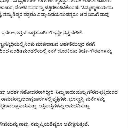
- ಸರಸ್ವತಿಯರಿಗೆ ಗುರುಗಳು ಹೃತ್ತೂರ್ವಕವಾಗಿ ಆಶೀರ್ವದಿಸಿದರು.
ಾರ, ವೆಂಕಟನಾಥರನ್ನು ಹತ್ತಿರಕೂಡಿಸಿಕೊಂಡು “ತಿಮ್ಮಣ್ಣಾಚಾರ್ಯರು
ಿಚಿತ್ತ, ನಮ್ಮ ಶಿಷ್ಯರ ಪತ್ರರೂ ವಿದ್ಯಾ-ವಿನಯಸಂಪನ್ನರೂ ಆದ ನಿಮಗೆ ನಾವು
ಇದೇ ಅನುಗ್ರಹ ಶಾಶ್ವತವಾಗಿರಲಿ ಇಷ್ಟೇ ನನ್ನ ಬೇಡಿಕೆ.
್ವಜ್ಞಸನ್ನಿಧಿಯಲ್ಲಿ ನಿಂತು ಮಾತನಾಡುವ ಅರ್ಹತೆಯಿಲ್ಲದ ನನಗೆ
ರುಣ್ಯದಿಂದ ಪಂಡಿತಮಂಡಲಿಯಲ್ಲಿ ನನಗೆ ದೊರಕಿರುವ ಕೀರ್ತಿ-ಗೌರವಗಳನ್ನು
 ನೀವು ಆದರ್ಶ ಸಹೋದರರಾಗಿದ್ದೀರಿ. ನಿಮ್ಮ ತಾಯಿಯನ್ನು ಗೌರವ-ಭಕ್ತಿಯಿಂದ
ದ್ರಪುರಾಗ್ರಹಾರಗಳಲ್ಲಿ ವೃತ್ತಿಗಳು, ಭೂಸ್ವಾಸ್ತಿ, ಮನೆಗಳನ್ನು
ಲೂ ವಾಸಿಸುತ್ತಾ, ಆಸ್ತಿಪಾಸ್ತಿಗಳನ್ನು ಅನುಭವಿಸುತ್ತಾ
ೆಯನ್ನು ನಾವು, ನಮ್ಮ ಪ್ರಿಯಶಿಷ್ಯರೂ ಅಪೇಕ್ಷಿಸುತ್ತೇವೆ.