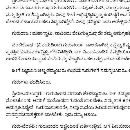
ಶ್ರೀವಿಜಯೀಂದ್ರ-ಸುಧೀಂದ್ರಗುರುಗಳಿಗೆ ವಿವಾಹಿತರಾಗಿ ಬಂದ ವೇಂಕಟ
ನೂತನ ವಧೂವರರು ಉಭಯಗುರುಗಳಿಗೆ ಪಾದಪೂಜೆಮಾಡಿ, ಮಂತ್ರಮುದ್ರಾಧಾರಣ, 
ನಮ್ಮ ಪ್ರೀತಿಯ ಶಿಷ್ಯರಾಗಿದ್ದರು. ನೀವು ಹೀಗೆ ಅಭಿವೃದ್ಧಿಸಿದ್ದನ್ನು ಕಂಡಿದ್ದರ
ಬೇಕಾದ ಸಹಾಯಮಾಡಲು ಸಿದ್ಧರಾಗಿದ್ದೇವೆ. ನೀವು ನಮ್ಮಿಂದ ಏನು ಅಪೇಕ್ಷಿಸು
ಗುರುರಾಜ : ಮಹಾಸ್ವಾಮಿ, ನಾವಿಂದು ಜೀವಿಸುತ್ತಿರುವುದೇ ತಮ್ಮ ಅನುಗ್ರಹದಿ
ವೆಂಕಟನಾಥ : (ವಿನಯದಿಂದ) ಗುರುವರ್ಯ, ಬಾಲಕನಾಗಿದ್ದ ನನ್ನನ್ನು ಶಿಷ್ಯಪುತ
ಪ್ರಶಸ್ತಿಬಹುಮಾನಗಳನ್ನಿತ್ತು ಗೌರವಿಸಿದ್ದೀರಿ. ಈಗ ವಿವಾಹಮಾಡಿಸಿ ನೆಮ್ಮದ
ಉಳಿಸಿಕೊಂಡು ಸಿದ್ಧಾಂತ ಸೇವೆಯನ್ನು ಹೆಚ್ಚಾಗಿಮಾಡಲು ಶಕ್ತನಾಗುವಂತೆ ಆಶೀರ್
ಹೀಗೆ ವಿಜ್ಞಾಪಿಸಿ ಅಣ್ಣ-ತಮ್ಮಂದಿರು ಉಭಯಗುರುಗಳಿಗೆ ನಮಸ್ಕರಿಸಿದರ
ಗುರುಗಳು ಮುದಿಸಿದರು.
ಶ್ರೀವಿಜಯೀಂದ್ರರು : ಗುರುಪೀಠದ ಪರವಾಗಿ ಹೇಳಿದ್ದಾಯಿತು. ಈಗ ತಿಮ್ಮಣ
ನೋಡಿಕೊಂಡು ಅವರಿಗೆ ಸಂತೋಷವಾಗುವಂತೆ ಬಾಳಬೇಕು. ನಿಮ್ಮ ತಾತ-ಕನಕಾಚಲಾಚಾ
ಅನುಗ್ರಹಿಸಿದ್ದೇವೆ. ಗುರುರಾಜಾಚಾರರೇ, ನೀವು ಮನೆಯ ಹಿರಿಯರಾಗಿರುವುದರಿಂದ
ಪಾಠಪ್ರವಚನಾಸಕ್ತರಾಗಿ ಬಾಳಬೇಕು. ಇದು ನಮ್ಮ ಆಶಯ.
ಗುರು-ವೆಂಕಟ : ಗುರುಪಾದರ ಆಜ್ಞೆಯಂತೆ ವರ್ತಿಸುತ್ತೇವೆ. ಆಗ ವಿಜಯೀಂದ್ರ