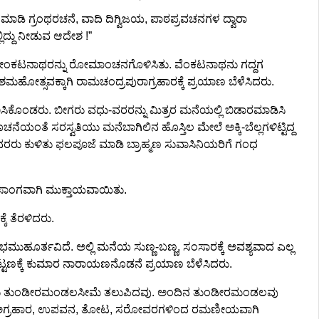
ನಮಾಡಿ ಗ್ರಂಥರಚನೆ, ವಾದಿ ದಿಗ್ವಿಜಯ, ಪಾಠಪ್ರವಚನಗಳ ದ್ವಾರಾ
ಲಿದ್ದು ನೀಡುವ ಆದೇಶ !”
 ವೇಂಕಟನಾಥರನ್ನು ರೋಮಾಂಚನಗೊಳಿಸಿತು. ವೆಂಕಟನಾಥನು ಗದ್ದಗ
ಹೋತ್ಸವಕ್ಕಾಗಿ ರಾಮಚಂದ್ರಪುರಾಗ್ರಹಾರಕ್ಕೆ ಪ್ರಯಾಣ ಬೆಳೆಸಿದರು.
ಸಿಕೊಂಡರು. ಬೀಗರು ವಧು-ವರರನ್ನು ಮಿತ್ರರ ಮನೆಯಲ್ಲಿ ಬಿಡಾರಮಾಡಿಸಿ
ೆ ಸರಸ್ವತಿಯು ಮನೆಬಾಗಿಲಿನ ಹೊಸ್ತಿಲ ಮೇಲೆ ಅಕ್ಕಿ-ಬೆಲ್ಲಗಳಿಟ್ಟಿದ್ದ
ರರು ಕುಳಿತು ಫಲಪೂಜೆ ಮಾಡಿ ಬ್ರಾಹ್ಮಣ ಸುವಾಸಿನಿಯರಿಗೆ ಗಂಧ
ು ಸಾಂಗವಾಗಿ ಮುಕ್ತಾಯವಾಯಿತು.
ಕೆ ತೆರಳಿದರು.
ೂರ್ತವಿದೆ. ಅಲ್ಲಿ ಮನೆಯ ಸುಣ್ಣ-ಬಣ್ಣ, ಸಂಸಾರಕ್ಕೆ ಅವಶ್ಯವಾದ ಎಲ್ಲ
ಪಟ್ಟಣಕ್ಕೆ ಕುಮಾರ ನಾರಾಯಣನೊಡನೆ ಪ್ರಯಾಣ ಬೆಳೆಸಿದರು.
 ಹೊರಟು ತುಂಡೀರಮಂಡಲಸೀಮೆ ತಲುಪಿದವು. ಅಂದಿನ ತುಂಡೀರಮಂಡಲವು
ಣ, ಹಳ್ಳಿ, ಅಗ್ರಹಾರ, ಉಪವನ, ತೋಟ, ಸರೋವರಗಳಿಂದ ರಮಣೀಯವಾಗಿ