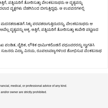
ತಿಗೆ, ಪತ್ನಿಯರಿಗೆ ತೋರಿಸುತ್ತಾ ವೇಂಕಟನಾಥರು ಆ ದೃಶ್ಯವನ್ನು
ಲಾದ ವೃಕ್ಷಗಳು ಬೆಡಗಿನಿಂದ ಬೀಗುತ್ತಿದ್ದವು. ಆ ಉಪವನಗಳಲ್ಲಿ
ನಶರಾಹತಿಗೆ ಸಿಕ್ಕು ಪರವಶರಾಗುತ್ತಿದುದನ್ನು, ವೇಂಕಟನಾಥರು ಆ
ೃಶ್ಯವನ್ನು ಅಕ್ಕ, ಅತ್ತಿಗೆ, ಪತ್ನಿಯರಿಗೆ ತೋರಿಸುತ್ತಾ ಕಾವೇರಿ ಪಟ್ಟಣದ
 ಪಂಡಿತ, ವೈದಿಕ, ಲೌಕಿಕ ಧಾರ್ಮಿಕರೊಡನೆ ವಧೂವರರನ್ನು ಸ್ವಾಗತಿಸಿ
ರದ ಸುಜನರು ವಿದ್ಯಾ, ವಿನಯ, ರೂಪಲಾವಣ್ಯಗಳಿಂದ ಶೋಭಿಸುವ ವೆಂಕಟನಾಥ
nancial, medical, or professional advice of any kind.
 and/or owner are strictly prohibited.