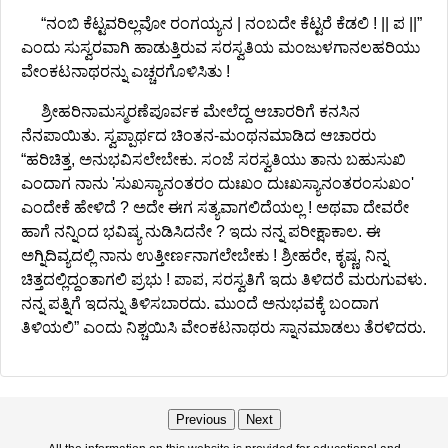
“ನಂಬಿ ಕೆಟ್ಟವರಿಲ್ಲವೋ ರಂಗಯ್ಯನ | ನಂಬದೇ ಕೆಟ್ಟರೆ ಕೆಡಲಿ ! || ಪ ||”
ಎಂದು ಸುಸ್ವರವಾಗಿ ಹಾಡುತ್ತಿರುವ ಸರಸ್ವತಿಯ ಮಂಜುಳಗಾನಲಹರಿಯು
ವೇಂಕಟನಾಥರನ್ನು ಎಚ್ಚರಗೊಳಿಸಿತು !
ಶ್ರೀಹರಿನಾಮಸ್ಮರಣೆಪೂರ್ವಕ ಮೇಲೆದ್ದ ಆಚಾರರಿಗೆ ಕನಸಿನ
ನೆನಪಾಯಿತು. ಸ್ವಪ್ಪಾರ್ಥದ ಚಿಂತನ-ಮಂಥನಮಾಡಿದ ಆಚಾರರು
“ಹರಿಚಿತ್ತ, ಅನುಭವಿಸಲೇಬೇಕು. ಸಂಜೆ ಸರಸ್ವತಿಯು ತಾನು ಬಹುಸುಖಿ
ಎಂದಾಗ ನಾನು 'ಸುಖಸ್ಯಾನಂತರಂ ದುಃಖಂ ದುಃಖಸ್ಯಾನಂತರಂಸುಖಂ'
ಎಂದೇಕೆ ಹೇಳಿದೆ ? ಅದೇ ಈಗ ಸತ್ಯವಾಗಲಿದೆಯಲ್ಲ ! ಅಥವಾ ದೇವರೇ
ಹಾಗೆ ನನ್ನಿಂದ ಭವಿಷ್ಯ ನುಡಿಸಿದನೇ ? ಇದು ನನ್ನ ಪರೀಕ್ಷಾಕಾಲ. ಈ
ಅಗ್ನಿದಿವ್ಯದಲ್ಲಿ ನಾನು ಉತ್ತೀರ್ಣನಾಗಲೇಬೇಕು ! ಶ್ರೀಹರೇ, ಕೃಷ್ಣ, ನಿನ್ನ
ಚಿತ್ತದಲ್ಲಿದ್ದಂತಾಗಲಿ ಪ್ರಭು ! ಪಾಪ, ಸರಸ್ವತಿಗೆ ಇದು ತಿಳಿದರೆ ಮರುಗುವಳು.
ನನ್ನ ಪತ್ನಿಗೆ ಇದನ್ನು ತಿಳಿಸಬಾರದು. ಮುಂದೆ ಅನುಭವಕ್ಕೆ ಬಂದಾಗ
ತಿಳಿಯಲಿ” ಎಂದು ನಿಶ್ಚಯಿಸಿ ವೇಂಕಟನಾಥರು ಸ್ನಾನಮಾಡಲು ತೆರಳಿದರು.
Previous
Next