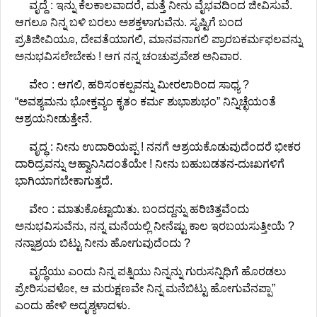
ವೃದ್ದೆ : ಇನ್ನು ಕೆಲಕಾಲವಾದರೆ, ಮತ್ತೆ ನೀನು ವೈಭವದಿಂದ ಜೀವಿಸುವೆ.
ಆಗಲೂ ನಿನ್ನ ಬಳಿ ಬರಲು ಅಶಕ್ತಳಾಗುವೆನು. ಸೃಷ್ಟಿಗೆ ಬಂದ
ಪ್ರತಿಜೀವಿಯೂ, ದೇವತೆಯಾಗಲಿ, ಮಾನವನಾಗಲಿ ಪ್ರಾರಬಕರ್ಮಫಲವನ್ನು
ಅನುಭವಿಸಲೇಬೇಕು ! ಆಗ ನನ್ನ ಚಂಚುಪ್ರವೇಶ ಅನಿವಾರ.
ವೇಂ : ಆಗಲಿ, ಹರಿಸಂಕಲ್ಪವನ್ನು ಮೀರಲಾರಿಂದ ಸಾಧ್ಯ ?
“ಅವಶ್ಯಮನು ಭೋಕ್ತವ್ಯಂ ಕೃತಂ ಕರ್ಮ ಶುಭಾಶುಭಂ” ನಿನ್ನಿಚ್ಛೆಯಂತೆ
ಆಶ್ರಯನೀಡುತ್ತೇನೆ.
ವೃದ್ಧ : ನೀನು ಉದಾರಿಯಪ್ಪ ! ನನಗೆ ಆಶ್ರಯಕೊಡುವುದೆಂದರೆ ಭೀಕರ
ದಾರಿದ್ರವನ್ನು ಆಹ್ವಾನಿಸಿದಂತೆಯೇ ! ನೀನು ಬಹುಬಡತನ-ದುಃಖಗಳಿಗೆ
ಭಾಗಿಯಾಗಬೇಕಾಗುತ್ತದೆ.
ವೇಂ : ಮಾತುಕೊಟ್ಟಾಯಿತು. ಬಂದದ್ದನ್ನು ಹರಿಚಿತ್ತವೆಂದು
ಅನುಭವಿಸುವೆನು, ನನ್ನ ಮನೆಯಲ್ಲಿ ನೀನೆಷ್ಟು ಕಾಲ ಇರಬಯಸುತ್ತೀಯೆ ?
ನನ್ನಾಶ್ರಯ ಬಿಟ್ಟು ನೀನು ಹೋಗುವುದೆಂದು ?
ವೃದ್ಧೆಯು ಎಂದು ನಿನ್ನ ಪತ್ನಿಯು ನಿನ್ನನ್ನು ಗುರುಸನ್ನಿಧಿಗೆ ಹೊರಡಲು
ಪ್ರೇರಿಸುವಳೋ, ಆ ಮರುಕ್ಷಣವೇ ನಿನ್ನ ಮನೆಬಿಟ್ಟು ಹೋಗುವೆನಪ್ಪಾ”
ಎಂದು ಹೇಳಿ ಅದೃಶ್ಯಳಾದಳು.