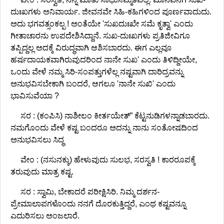
ದುಃಖಗಳು ಅನಿವಾರ್ಯ. ಜೀವನವೇ ಸಿಹಿ-ಕಹಿಗಳಿಂದ ಪೂರ್ಣವಾದುದು.
ಅದು ಭಗವತ್ಸಂಕಲ್ಪ ! ಅಂತೆಯೇ 'ಸುಖದುಃಖೇ ಸಮೆ ಕೃತ್ವಾ' ಎಂದು
ಗೀತಾಚಾರನು ಉಪದೇಶಿಸಿದ್ದಾನೆ. ಸುಖ-ದುಃಖಗಳು ಪ್ರತಿಜೀವಿಗೂ
ತಪ್ಪಿದ್ದಲ್ಲ ಅದಕ್ಕೆ ವಿರುದ್ಧವಾಗಿ ಆಶಿಸಬಾರದು. ಈಗ ಎಲ್ಲವೂ
ಹರ್ಷದಾಯಕವಾಗಿರುವುದರಿಂದ ನಾನೇ ಸುಖ' ಎಂದು ತಿಳಿದ್ದೀಯೇ,
ಒಂದು ವೇಳೆ ನಮ್ಮ ಸಿರಿ-ಸಂಪತ್ತುಗಳೆಲ್ಲ ನಷ್ಟವಾಗಿ ದಾರಿದ್ರವನ್ನು
ಅನುಭವಿಸಬೇಕಾಗಿ ಬಂದರೆ, ಆಗಲೂ 'ನಾನೇ ಸುಖಿ' ಎಂದು
ಭಾವಿಸುವೆಯಾ ?
ಸರ : (ಕಂಪಿಸಿ) ನಾಶೀಲಂ ಕೀರ್ತಯೇತ್” ಕೆಟ್ಟನುಡಿಗಳನ್ನಾಡಬಾರದು.
ನಮಗೊಂದು ವೇಳೆ ಕಷ್ಟ ಬಂದರೂ ಅದನ್ನು ನಾನು ಸಂತೋಷದಿಂದ
ಅನುಭವಿಸಲು ಸಿದ್ಧ
ವೇಂ : (ನಸುನಕ್ಕು) ಹೇಳುವುದು ಸುಲಭ, ಸರಸ್ವತಿ ! ಕಾರರೂಪಕ್ಕೆ
ತರುವುದು ಮಾತ್ರ ಕಷ್ಟ.
ಸರ : ಸ್ವಾಮಿ, ಬೇಕಾದರೆ ಪರೀಕ್ಷಿಸಿರಿ. ನಿಮ್ಮ ದರ್ಶನ-
ಪ್ರೇಮಾಲಾಪಗಳೊಂದು ನನಗೆ ದೊರಕುತ್ತಿದ್ದರೆ, ಎಂಥ ಕಷ್ಟವನ್ನೂ
ಎದುರಿಸಲು ಅಂಜಲಾರೆ.