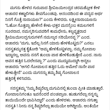
ಮಗನು ಹೇಳಿದ ಗುರುಪಾದ ಶ್ರೀವಿಜಯೀಂದ್ರರ ಚರಮಶ್ಲೋಕ ಕೇಳಿ
ಆಚಾರರ ಕಣ್ಣಾಲಿಗಳು ತೇವಗೊಂಡವು. ಆನಂದದಿಂದ ಈ ಪದ್ಯದ ಅರ್ಥ
ನಿನಗೆ ಗೊತ್ತೆ ನಾರಾಯಣ?” ಎಂದು ಕೇಳಿದರು. ಲಕ್ಷ್ಮೀನಾರಾಯಣನು
“ಓಹೋ ಗೊತ್ತಪ್ಪಾ ಹೇಳೇನೆ ಕೇಳು-ಭಕ್ತರ ಮನಸ್ಸೆಂಬ ಕಮಲಗಳಿಗೆ
ಸೂರರಾದ, ನಮಸ್ಕರಿಸುವವರಿಗೆ ಕಾಮಧೇನು, ಕಲ್ಪವೃಕ್ಷರಾದ
ಶ್ರೀವಿಜಯೀಂದ್ರಗುರುಗಳಿಗೆ ನಮಸ್ಕಾರ ಸರಿಯೇನಪ್ಪ ?” ಎಂದ.
ಆಚಾರರು “ಮಗು, ಇದೆಲ್ಲ ನಿನಗೆ ಯಾರು ಹೇಳಿಕೊಟ್ಟರು?” ಎನಲು
ಸರಸ್ವತಮ್ಮನತ್ತ ಕೈತೋರಿ “ಅಮ್ಮ ಹೇಳಿಕೊಟ್ಟಳಪ್ಪಾ. ನಮ್ಮ ಗೋಪಾಲ
ಇದ್ದಾನಲ್ಲ, ಅವನು ನನಗೆ ತುಂಬಾ ಪಾಠ ಹೇಳಿಕೊಡುತ್ತೇನೆ ಎಂದ. ನಾನು
ಅವನ ಹತ್ತಿರ ಓದಲೇನಪ್ಪಾ ?” ಎಂದು ಮುದ್ದುಮುದ್ದಾಗಿ ಅನ್ನಲು
ಆಚಾರರು “ಆಗಲಿ ಗೋಪಾಲನ ಹತ್ತಿರ ಓದು ಆಮೇಲೆ ನಾನೇ ಪಾಠ
ಹೇಳುತ್ತೇನೆ” ಎಂದು ಮಗನನ್ನು ತಮ್ಮ ಶಿಷ್ಯ ಗೋಪಾಲನ
ಹತ್ತಿರಕ್ಕೆ ಕಳಿಸಿದರು.
ಸರಸ್ವತಮ್ಮ “ನಿಮ್ಮ ಶಿಷ್ಯರೆಲ್ಲಾ ಮಗುವಿನಲ್ಲಿ ತುಂಬಾ ಪ್ರೀತಿ ಮಾಡುತ್ತಾರೆ.
ಗೋಪಾಲನಿಗಂತೂ ಇವನೆಂದರೆ ಪಂಚಪ್ರಾಣ. ಹುಡುಗರೆಲ್ಲಾ ನನ್ನನ್ನು
ತಾಯಿಯೆಂದೇ ಭಾವಿಸಿದ್ದಾರೆ” ಎಂದು ಹೇಳಿದಳು. ಆಚಾರರು ನಗುತ್ತಾ
ಸರಸ್ವತಿ ! ನೀನು ನನ್ನ ಶಿಷ್ಯರಿಗೆಲ್ಲಾ ತಾಯಿಯೇ ಆಗಿದ್ದೀಯೆ. ಅಂತೆಯೇ