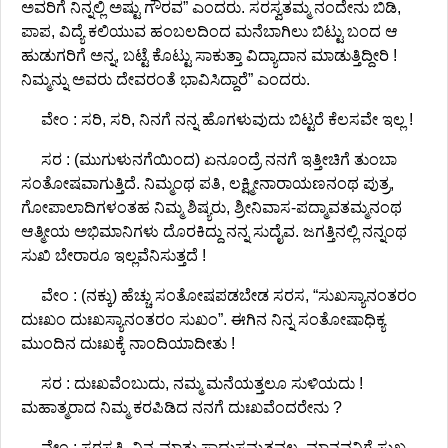
ಅವರಿಗೆ ನಿನ್ನಲ್ಲಿ ಅಷ್ಟು ಗೌರವ” ಎಂದರು. ಸರಸ್ವತಮ್ಮ ನಂದೇನು ಬಿಡಿ,
ಪಾಪ, ವಿದ್ಯೆ ಕಲಿಯುವ ಹಂಬಲದಿಂದ ಮನೆಬಾಗಿಲು ಬಿಟ್ಟು ಬಂದ ಆ
ಹುಡುಗರಿಗೆ ಅನ್ನ, ಬಟ್ಟೆ ಕೊಟ್ಟು ಸಾಕುತ್ತಾ ವಿದ್ಯಾದಾನ ಮಾಡುತ್ತಿದ್ದೀರಿ !
ನಿಮ್ಮನ್ನು ಅವರು ದೇವರಂತೆ ಭಾವಿಸಿದ್ದಾರೆ” ಎಂದರು.
ವೇಂ : ಸರಿ, ಸರಿ, ನಿನಗೆ ನನ್ನ ಹೊಗಳುವುದು ಬಿಟ್ಟರೆ ಕೆಲಸವೇ ಇಲ್ಲ !
ಸರ : (ಮುಗುಳುನಗೆಯಿಂದ) ಏನೂಂದ್ರೆ ನನಗೆ ಇತ್ತೀಚಿಗೆ ತುಂಬಾ
ಸಂತೋಷವಾಗುತ್ತಿದೆ. ನಿಮ್ಮಂಥ ಪತಿ, ಲಕ್ಷ್ಮೀನಾರಾಯಣನಂಥ ಪುತ್ರ,
ಗೋಪಾಲಾದಿಗಳಂತಹ ನಿಮ್ಮ ಶಿಷ್ಯರು, ಶ್ರೀನಿವಾಸ-ಪದ್ಮಾವತಮ್ಮನಂಥ
ಆತ್ಮೀಯ ಅಭಿಮಾನಿಗಳು ದೊರಕಿದ್ದು ನನ್ನ ಸುದೈವ. ಜಗತ್ತಿನಲ್ಲಿ ನನ್ನಂಥ
ಸುಖಿ ಬೇರಾರೂ ಇಲ್ಲವೆನಿಸುತ್ತದೆ !
ವೇಂ : (ನಕ್ಕು) ಹೆಚ್ಚು ಸಂತೋಷಪಡಬೇಡ ಸರಸ, “ಸುಖಸ್ಯಾನಂತರಂ
ದುಃಖಂ ದುಃಖಸ್ಯಾನಂತರಂ ಸುಖಂ”. ಈಗಿನ ನಿನ್ನ ಸಂತೋಷಾಧಿಕ್ಯ
ಮುಂದಿನ ದುಃಖಕ್ಕೆ ನಾಂದಿಯಾದೀತು !
ಸರ : ದುಃಖವೆಂಬುದು, ನಮ್ಮ ಮನೆಯತ್ತಲೂ ಸುಳಿಯದು !
ಮಹಾತ್ಮರಾದ ನಿಮ್ಮ ಕರಪಿಡಿದ ನನಗೆ ದುಃಖವೆಂದರೇನು ?
ವೇಂ : ಸರಸ್ವತಿ, ನಿನ್ನ ಮಾತು ಸಾಧುಸಮ್ಮತವಲ್ಲ. ಮಾನವನಿಗೆ ಸುಖ-