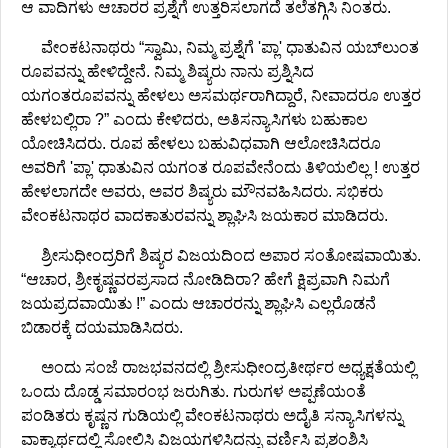
ಆ ವಾದಿಗಳು ಆಚಾರರ ಪ್ರಶ್ನೆಗೆ ಉತ್ತರಿಸಲಾಗದೆ ತಲೆತಗ್ಗಿಸಿ ನಿಂತರು.
ವೇಂಕಟನಾಥರು “ಸ್ವಾಮಿ, ನಿಮ್ಮ ಪ್ರಶ್ನೆಗೆ 'ಪ್ಲಾ' ಧಾತುವಿನ ಯಬ್‌ಲುಂತ
ರೂಪವನ್ನು ಹೇಳಿದ್ದೇನೆ. ನಿಮ್ಮ ಶಿಷ್ಯರು ನಾನು ಪ್ರಶ್ನಿಸಿದ
ಯಗಂತರೂಪವನ್ನು ಹೇಳಲು ಅಸಮರ್ಥರಾಗಿದ್ದಾರೆ, ನೀವಾದರೂ ಉತ್ತರ
ಹೇಳಬಲ್ಲಿರಾ ?” ಎಂದು ಕೇಳಿದರು, ಅತಿಸನ್ಯಾಸಿಗಳು ಬಹುಕಾಲ
ಯೋಚಿಸಿದರು. ರೂಪ ಹೇಳಲು ಬಹುವಿಧವಾಗಿ ಆಲೋಚಿಸಿದರೂ
ಅವರಿಗೆ 'ಪ್ಲಾ' ಧಾತುವಿನ ಯಗಂತ ರೂಪವೇನೆಂದು ತಿಳಿಯಲಿಲ್ಲ ! ಉತ್ತರ
ಹೇಳಲಾಗದೇ ಅವರು, ಅವರ ಶಿಷ್ಯರು ಮೌನವಹಿಸಿದರು. ಸಭಿಕರು
ವೇಂಕಟನಾಥರ ವಾದಕಾತುರವನ್ನು ಶ್ಲಾಘಿಸಿ ಜಯಕಾರ ಮಾಡಿದರು.
ಶ್ರೀಸುಧೀಂದ್ರರಿಗೆ ಶಿಷ್ಯರ ವಿಜಯದಿಂದ ಅಪಾರ ಸಂತೋಷವಾಯಿತು.
“ಆಚಾರ, ಶ್ರೀಕೃಷ್ಣವರಪ್ರಸಾದ ನೋಡಿದಿರಾ? ಹೇಗೆ ಕ್ಷಿಪ್ರವಾಗಿ ನಿಮಗೆ
ಜಯಪ್ರದವಾಯಿತು !” ಎಂದು ಆಚಾರರನ್ನು ಶ್ಲಾಘಿಸಿ ಎಲ್ಲರೊಡನೆ
ಬಿಡಾರಕ್ಕೆ ದಯಮಾಡಿಸಿದರು.
ಅಂದು ಸಂಜೆ ರಾಜಭವನದಲ್ಲಿ ಶ್ರೀಸುಧೀಂದ್ರತೀರ್ಥರ ಅಧ್ಯಕ್ಷತೆಯಲ್ಲಿ
ಒಂದು ದೊಡ್ಡ ಸಮಾರಂಭ ಜರುಗಿತು. ಗುರುಗಳ ಅಪ್ಪಣೆಯಂತೆ
ಪಂಡಿತರು ಕೃಷ್ಣನ ಗುಡಿಯಲ್ಲಿ ವೇಂಕಟನಾಥರು ಅದೈತಿ ಸನ್ಯಾಸಿಗಳನ್ನು
ವಾಕ್ಯಾರ್ಥದಲ್ಲಿ ಸೋಲಿಸಿ ವಿಜಯಗಳಿಸಿದನ್ನು ವರ್ಣಿಸಿ ಪ್ರಶಂಶಿಸಿ