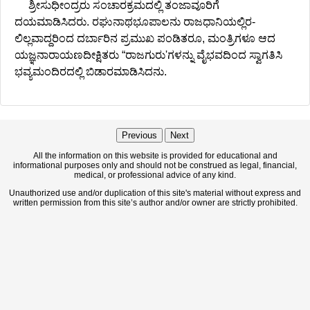
ಶ್ರೀಸುಧೀಂದ್ರರು ಸಂಚಾರಕ್ರಮದಲ್ಲಿ ತಂಜಾವೂರಿಗೆ
ದಯಮಾಡಿಸಿದರು. ರಘುನಾಥಭೂಪಾಲನು ರಾಜಧಾನಿಯಲ್ಲಿರ-
ಲಿಲ್ಲವಾದ್ದರಿಂದ ದರ್ಬಾರಿನ ಪ್ರಮುಖ ಪಂಡಿತರೂ, ಮಂತ್ರಿಗಳೂ ಆದ
ಯಜ್ಞನಾರಾಯಣದೀಕ್ಷಿತರು “ರಾಜಗುರು'ಗಳನ್ನು ವೈಭವದಿಂದ ಸ್ವಾಗತಿಸಿ
ಭವ್ಯಮಂದಿರದಲ್ಲಿ ಬಿಡಾರಮಾಡಿಸಿದನು.
Previous
Next
All the information on this website is provided for educational and
informational purposes only and should not be construed as legal, financial,
medical, or professional advice of any kind.
Unauthorized use and/or duplication of this site's material without express and
written permission from this site’s author and/or owner are strictly prohibited.