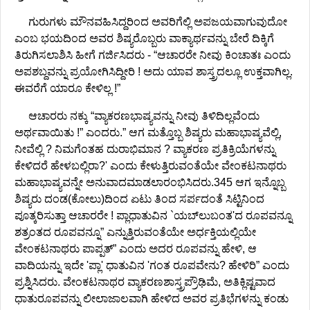
ಗುರುಗಳು ಮೌನವಹಿಸಿದ್ದರಿಂದ ಅವರಿಗೆಲ್ಲಿ ಅಪಜಯವಾಗುವುದೋ
ಎಂಬ ಭಯದಿಂದ ಅವರ ಶಿಷ್ಯರೊಬ್ಬರು ವಾಕ್ಯಾರ್ಥವನ್ನು ಬೇರೆ ದಿಕ್ಕಿಗೆ
ತಿರುಗಿಸಲಾಶಿಸಿ ಹೀಗೆ ಗರ್ಜಿಸಿದರು - “ಆಚಾರರೇ ನೀವು ಕಿಂಚಾತಃ ಎಂದು
ಅಪಶಬ್ದವನ್ನು ಪ್ರಯೋಗಿಸಿದ್ದೀರಿ ! ಅದು ಯಾವ ಶಾಸ್ತ್ರದಲ್ಲೂ ಉಕ್ತವಾಗಿಲ್ಲ.
ಈವರೆಗೆ ಯಾರೂ ಕೇಳಿಲ್ಲ !”
ಆಚಾರರು ನಕ್ಕು “ವ್ಯಾಕರಣಭಾಷ್ಯವನ್ನು ನೀವು ತಿಳಿದಿಲ್ಲವೆಂದು
ಅರ್ಥವಾಯಿತು !” ಎಂದರು.” ಆಗ ಮತ್ತೊಬ್ಬ ಶಿಷ್ಯರು ಮಹಾಭಾಷ್ಯವೆಲ್ಲಿ,
ನೀವೆಲ್ಲಿ ? ನಿಮಗೆಂತಹ ದುರಾಭಿಮಾನ ? ವ್ಯಾಕರಣ ಪ್ರತಿಕ್ರಿಯೆಗಳನ್ನು
ಕೇಳಿದರೆ ಹೇಳಬಲ್ಲಿರಾ?' ಎಂದು ಕೇಳುತ್ತಿರುವಂತೆಯೇ ವೇಂಕಟನಾಥರು
ಮಹಾಭಾಷ್ಯವನ್ನೇ ಅನುವಾದಮಾಡಲಾರಂಭಿಸಿದರು.345 ಆಗ ಇನ್ನೊಬ್ಬ
ಶಿಷ್ಯರು ದಂಡ(ಕೋಲು)ದಿಂದ ಏಟು ತಿಂದ ಸರ್ಪದಂತೆ ಸಿಟ್ಟಿನಿಂದ
ಪೂತ್ಕರಿಸುತ್ತಾ ಆಚಾರರೇ ! ಪ್ಲಾಧಾತುವಿನ `ಯಬ್‌ಲುಬಂತ'ದ ರೂಪವನ್ನೂ
ಶತ್ರಂತದ ರೂಪವನ್ನೂ” ಎನ್ನುತ್ತಿರುವಂತೆಯೇ ಅರ್ಧಕ್ತಿಯಲ್ಲಿಯೇ
ವೇಂಕಟನಾಥರು ಪಾಪ್ಪತ್‌” ಎಂದು ಅದರ ರೂಪವನ್ನು ಹೇಳಿ, ಆ
ವಾದಿಯನ್ನು ಇದೇ 'ಪ್ಲಾ' ಧಾತುವಿನ 'ಗಂತ ರೂಪವೇನು? ಹೇಳಿರಿ” ಎಂದು
ಪ್ರಶ್ನಿಸಿದರು. ವೇಂಕಟನಾಥರ ವ್ಯಾಕರಣಶಾಸ್ತ್ರಪ್ರೌಢಿಮೆ, ಅತಿಕ್ಲಿಷ್ಟವಾದ
ಧಾತುರೂಪವನ್ನು ಲೀಲಾಜಾಲವಾಗಿ ಹೇಳಿದ ಅವರ ಪ್ರತಿಭೆಗಳನ್ನು ಕಂಡು