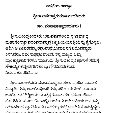
ಐದನೆಯ ಉಲ್ಲಾಸ
ಶ್ರೀರಾಘವೇಂದ್ರಗುರುಸಾರ್ವಭೌಮರು
೫೧. ಮಹಾಭಾಷ್ಯಾಚಾರ್ಯರು !
ಶ್ರೀಸುಧೀಂದ್ರತೀರ್ಥರು ಬಹುವರ್ಷಗಳಿಂದ ಸ್ಥಗಿತವಾಗಿದ್ದ
ಮಹಾಸಂಸ್ಥಾನ ಪರಂಪರಾಪ್ರಾಪ್ತ ದಿಗ್ವಿಜಯಯಾತ್ರೆಯನ್ನು ಕೈಗೊಳ್ಳಲು
ಆಶಿಸಿ ಆ ವಿಚಾರವನ್ನು ರಘುನಾಥಭೂಪಾಲನಿಗೆ ನಿರೂಪದ್ವಾರಾ
ತಿಳಿಸಿದರು. ರಘುನಾಥಭೂಪಾಲನು ತನ್ನ ರಾಜ್ಯದ ಎಲ್ಲಾ
ಪ್ರಾಂತ್ಯಾಧಿಕಾರಿಗಳಿಗೂ 'ರಾಜಗುರು' ಶ್ರೀಸುಧೀಂದ್ರತೀರ್ಥರಿಗೆ ಸಮಸ್ತ
ಸೌಕಯ್ಯಗಳನ್ನೇರ್ಪಡಿಸಿಕೊಟ್ಟು ಗೌರವಿಸಬೇಕೆಂದು
ನಿರೂಪಹೊರಡಿಸಿದನು.
ಶ್ರೀಪಾದಂಗಳವರು ಮಹಾಸಂಸ್ಥಾನದ ಸಕಲ ಪಂಡಿತ ಮಂಡಲಿ,
ವಿದ್ಯಾರ್ಥಿಗಳು, ಆಡಳಿತಾಧಿಕಾರಿಗಳು, ಪರಿಜನರು ಹೀಗೆ ನೂರಾರು
ಜನರೊಡನೆ “ದಿಗ್ವಿಜಯ ಯಾತ್ರೆಕೈಗೊಂಡು ಕುಂಭಕೋಣದಿಂದ
ಹೊರಟರು. ಹೋದಹೋದಲ್ಲಿ ರಾಜಕೀಯ ಅಧಿಕಾರಿಗಳು ಅವರನ್ನು
ಗೌರವದಿಂದ ಸ್ವಾಗತಿಸಿ ಸಕಲ ಸೌಕಯ್ಯಗಳನ್ನೇರ್ಪಡಿಸಿ ಕೊಡುತ್ತಿದ್ದರು.
ಸಹಸ್ರಾರು ಜನ ಶಿಷ್ಯ-ಭಕ್ತ-ಧಾರ್ಮಿಕ ಜನರು ಶ್ರೀಯವರ ದರ್ಶನಮಾಡಿ,