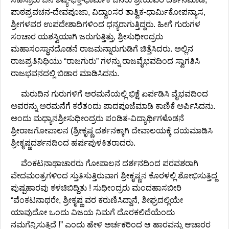
ಪಾಠಪ್ರವಚನ-ದೇವಪೂಜಾ, ವಿದ್ವಾಂಸರ ತಾತ್ವಿಕ-ಧಾರ್ಮಿಕೋಪನ್ಯಾಸ,
ಶ್ರೀಗಳವರ ಉಪದೇಶಾದಿಗಳಿಂದ ಧನ್ಯರಾಗುತ್ತಿದ್ದರು. ಹೀಗೆ ಗುರುಗಳ
ಸಂಚಾರ ಯಶಸ್ವಿಯಾಗಿ ಜರುಗುತ್ತಿತ್ತು, ಶ್ರೀಸುಧೀಂದ್ರರು
ಮಹಾಸಂಸ್ಥಾನದೊಡನೆ ರಾಜಮನ್ನಾರುಗುಡಿಗೆ ಚಿತ್ತೆಸಿದರು. ಅಲ್ಲಿನ
ರಾಜಪ್ರತಿನಿಧಿಯು “ರಾಜಗುರು” ಗಳನ್ನು ರಾಜವೈಭವದಿಂದ ಸ್ವಾಗತಿಸಿ
ರಾಜಭವನದಲ್ಲಿ ಬಿಡಾರ ಮಾಡಿಸಿದನು.
ಮರುದಿನ ಗುರುಗಳಿಗೆ ಅರಮನೆಯಲ್ಲಿ ಭಿಕ್ಷೆ ಏರ್ಪಡಿಸಿ ವೈಭವದಿಂದ
ಅವರನ್ನು ಅರಮನೆಗೆ ಕರೆತಂದು ಪಾದಪೂಜೆಮಾಡಿ ಕಾಣಿಕೆ ಅರ್ಪಿಸಿದನು.
ಅಂದು ಮಧ್ಯಾನಶ್ರೀಸುಧೀಂದ್ರರು ಪಂಡಿತ-ವಿದ್ಯಾರ್ಥಿಗಳೊಡನೆ
ಶ್ರೀರಾಜಗೋಪಾಲನ (ಶ್ರೀಕೃಷ್ಣ ದರ್ಶನಕ್ಕಾಗಿ ದೇವಾಲಯಕ್ಕೆ ದಯಮಾಡಿಸಿ
ಶ್ರೀಕೃಷ್ಣದರ್ಶನದಿಂದ ಹರ್ಷಪುಳಕಿತರಾದರು.
ವೆಂಕಟನಾಥಾಚಾರರು ಗೋಪಾಲನ ದರ್ಶನದಿಂದ ಪರವಶರಾಗಿ
ವೇದಮಂತ್ರಗಳಿಂದ ಸ್ತುತಿಸುತ್ತಿರುವಾಗ ಶ್ರೀಕೃಷ್ಣನ ಕೊರಳಲ್ಲಿ ಶೋಭಿಸುತ್ತಿದ್ದ
ಪುಷ್ಪಹಾರವು ಕಳಚಿಬಿದ್ದಿತು ! ಸುಧೀಂದ್ರರು ಮಂದಹಾಸಬೀರಿ
“ವೆಂಕಟನಾಥರೇ, ಶ್ರೀಕೃಷ್ಣ ವರ ಕರುಣಿಸಿದ್ದಾನೆ, ಶೀಘ್ರದಲ್ಲಿಯೇ
ಯಾವುದೋ ಒಂದು ವಿಜಯ ನಿಮಗೆ ದೊರಕಲಿದೆಯೆಂದು
ನಮಗೆನ್ನಿಸುತ್ತಿದೆ !” ಎಂದು ಹೇಳಿ ಅರ್ಚಕರಿಂದ ಆ ಹಾರವನ್ನು ಆಚಾರರ