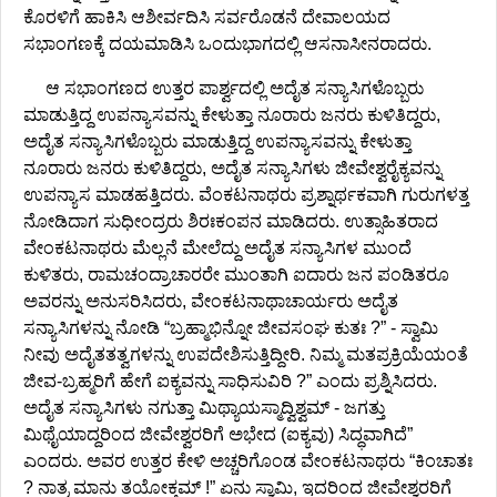
ಕೊರಳಿಗೆ ಹಾಕಿಸಿ ಆಶೀರ್ವದಿಸಿ ಸರ್ವರೊಡನೆ ದೇವಾಲಯದ
ಸಭಾಂಗಣಕ್ಕೆ ದಯಮಾಡಿಸಿ ಒಂದುಭಾಗದಲ್ಲಿ ಆಸನಾಸೀನರಾದರು.
ಆ ಸಭಾಂಗಣದ ಉತ್ತರ ಪಾರ್ಶ್ವದಲ್ಲಿ ಅದೈತ ಸನ್ಯಾಸಿಗಳೊಬ್ಬರು
ಮಾಡುತ್ತಿದ್ದ ಉಪನ್ಯಾಸವನ್ನು ಕೇಳುತ್ತಾ ನೂರಾರು ಜನರು ಕುಳಿತಿದ್ದರು,
ಅದೈತ ಸನ್ಯಾಸಿಗಳೊಬ್ಬರು ಮಾಡುತ್ತಿದ್ದ ಉಪನ್ಯಾಸವನ್ನು ಕೇಳುತ್ತಾ
ನೂರಾರು ಜನರು ಕುಳಿತಿದ್ದರು, ಅದೈತ ಸನ್ಯಾಸಿಗಳು ಜೀವೇಶ್ವರೈಕ್ಯವನ್ನು
ಉಪನ್ಯಾಸ ಮಾಡಹತ್ತಿದರು. ವೆಂಕಟನಾಥರು ಪ್ರಶ್ನಾರ್ಥಕವಾಗಿ ಗುರುಗಳತ್ತ
ನೋಡಿದಾಗ ಸುಧೀಂದ್ರರು ಶಿರಃಕಂಪನ ಮಾಡಿದರು. ಉತ್ಸಾಹಿತರಾದ
ವೇಂಕಟನಾಥರು ಮೆಲ್ಲನೆ ಮೇಲೆದ್ದು ಅದೈತ ಸನ್ಯಾಸಿಗಳ ಮುಂದೆ
ಕುಳಿತರು, ರಾಮಚಂದ್ರಾಚಾರರೇ ಮುಂತಾಗಿ ಐದಾರು ಜನ ಪಂಡಿತರೂ
ಅವರನ್ನು ಅನುಸರಿಸಿದರು, ವೇಂಕಟನಾಥಾಚಾರ್ಯರು ಅದೈತ
ಸನ್ಯಾಸಿಗಳನ್ನು ನೋಡಿ “ಬ್ರಹ್ಮಾಭಿನ್ನೋ ಜೀವಸಂಘ ಕುತಃ ?” - ಸ್ವಾಮಿ
ನೀವು ಅದೈತತತ್ವಗಳನ್ನು ಉಪದೇಶಿಸುತ್ತಿದ್ದೀರಿ. ನಿಮ್ಮ ಮತಪ್ರಕ್ರಿಯೆಯಂತೆ
ಜೀವ-ಬ್ರಹ್ಮರಿಗೆ ಹೇಗೆ ಐಕ್ಯವನ್ನು ಸಾಧಿಸುವಿರಿ ?” ಎಂದು ಪ್ರಶ್ನಿಸಿದರು.
ಅದೈತ ಸನ್ಯಾಸಿಗಳು ನಗುತ್ತಾ ಮಿಥ್ಯಾಯಸ್ಮಾದ್ವಿಶ್ವಮ್ - ಜಗತ್ತು
ಮಿಥೈಯಾದ್ದರಿಂದ ಜೀವೇಶ್ವರರಿಗೆ ಅಭೇದ (ಐಕ್ಯವು) ಸಿದ್ಧವಾಗಿದೆ”
ಎಂದರು. ಅವರ ಉತ್ತರ ಕೇಳಿ ಅಚ್ಚರಿಗೊಂಡ ವೇಂಕಟನಾಥರು “ಕಿಂಚಾತಃ
? ನಾತ್ರ ಮಾನು ತಯೋಕ್ತಮ್ !” ಏನು ಸ್ವಾಮಿ, ಇದರಿಂದ ಜೀವೇಶ್ವರರಿಗೆ