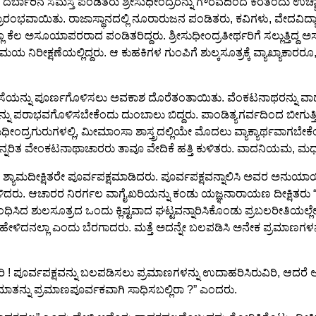
ರ್ಬಾರಿನ ಸಮಸ್ತ ಪಂಡಿತರು ಶ್ರೀಸುಧೀಂದ್ರರನ್ನು ಗೌರವದಿಂದ ಕರೆತಂದು ಉಚ್ಚಾ
ಭೆ ಪ್ರಾರಂಭವಾಯಿತು. ರಾಜಾಸ್ಥಾನದಲ್ಲಿ ನೂರಾರುಜನ ಪಂಡಿತರು, ಕವಿಗಳು, ವೇದವಿದ್ಯಾ
ಿನಲ್ಲೂ ಕೆಲ ಅಸೂಯಾಪರರಾದ ಪಂಡಿತರಿದ್ದರು. ಶ್ರೀಸುಧೀಂದ್ರತೀರ್ಥರಿಗೆ ಸಲ್ಲು
 ನಿರೀಕ್ಷಣೆಯಲ್ಲಿದ್ದರು. ಆ ಕುಹಕಿಗಳ ಗುಂಪಿಗೆ ಶುಲ್ಕಸೂತ್ರಕ್ಕೆ ವ್ಯಾಖ್ಯಾಕಾ
 ಆಸೆಯನ್ನು ಪೂರ್ಣಗೊಳಿಸಲು ಅವಕಾಶ ದೊರೆತಂತಾಯಿತು. ವೆಂಕಟನಾಥರನ್ನು ವಾದ
ರನ್ನು ಪರಾಭವಗೊಳಿಸಬೇಕೆಂದು ದುಂಬಾಲು ಬಿದ್ದರು. ಪಾಂಡಿತ್ಯಗರ್ವದಿಂದ ಬೀಗುತ್
ುಧೀಂದ್ರಗುರುಗಳಲ್ಲಿ, ಮೀಮಾಂಸಾ ಶಾಸ್ತ್ರದಲ್ಲಿಯೇ ಮೊದಲು ವ್ಯಾಕ್ಯಾರ್ಥವಾಗಬೇಕೆ
್ನರಿತ ವೇಂಕಟನಾಥಾಚಾರರು ತಾವೂ ವೇದಿಕೆ ಹತ್ತಿ ಕುಳಿತರು. ವಾದನಿಯಮ, ಮಧ್ಯಸ್
ಶ್ಯಾಮದೀಕ್ಷಿತರೇ ಪೂರ್ವಪಕ್ಷಮಾಡಿದರು. ಪೂರ್ವಪಕ್ಷವನ್ನಾಲಿಸಿ ಅವರ ಅನುಯಾಯ
ದರು. ಆಚಾರರ ನಿರರ್ಗಲ ವಾಗೈಖರಿಯನ್ನು ಕಂಡು ಯಜ್ಞನಾರಾಯಣ ದೀಕ್ಷಿತರು “ಸಾ
 ಶುಲಸೂತ್ರದ ಒಂದು ಕ್ಲಿಷ್ಟವಾದ ಘಟ್ಟವನ್ನಾರಿಸಿಕೊಂಡು ಪ್ರಬಲರೀತಿಯಲ್ಲೇ ಪ
ೇಳಿದನಲ್ಲಾ ಎಂದು ಬೆರಗಾದರು. ಮತ್ತೆ ಅದನ್ನೇ ಬಲಪಡಿಸಿ ಅನೇಕ ಪ್ರಮಾಣಗಳನ್
ದಿರಿ ! ಪೂರ್ವಪಕ್ಷವನ್ನು ಬಲಪಡಿಸಲು ಪ್ರಮಾಣಗಳನ್ನು ಉದಾಹರಿಸಿರುವಿರಿ, ಆದರೆ
ಮಾತನ್ನು ಪ್ರಮಾಣಪೂರ್ವಕವಾಗಿ ಸಾಧಿಸಬಲ್ಲಿರಾ ?” ಎಂದರು.