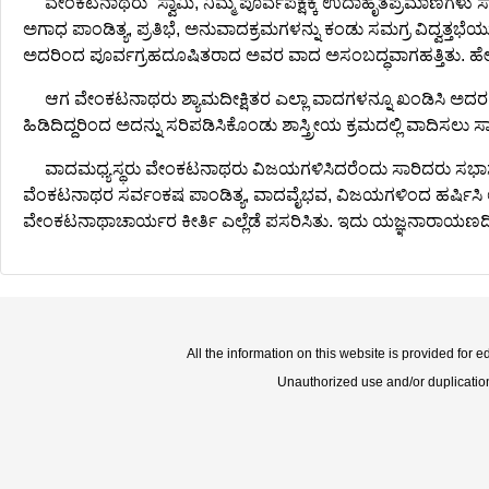
ವೇಂಕಟನಾಥರು “ಸ್ವಾಮಿ, ನಿಮ್ಮ ಪೂರ್ವಪಕ್ಷಕ್ಕೆ ಉದಾಹೃತಪ್ರಮಾಣಗಳು 
ಅಗಾಧ ಪಾಂಡಿತ್ಯ, ಪ್ರತಿಭೆ, ಅನುವಾದಕ್ರಮಗಳನ್ನು ಕಂಡು ಸಮಗ್ರ ವಿದ್ವ
ಅದರಿಂದ ಪೂರ್ವಗ್ರಹದೂಷಿತರಾದ ಅವರ ವಾದ ಅಸಂಬದ್ಧವಾಗಹತ್ತಿತು. ಹೇರಳವಾಗಿ ಸ್
ಆಗ ವೇಂಕಟನಾಥರು ಶ್ಯಾಮದೀಕ್ಷಿತರ ಎಲ್ಲಾ ವಾದಗಳನ್ನೂ ಖಂಡಿಸಿ ಅದರ ಮೇಲೆ
ಹಿಡಿದಿದ್ದರಿಂದ ಅದನ್ನು ಸರಿಪಡಿಸಿಕೊಂಡು ಶಾಸ್ತ್ರೀಯ ಕ್ರಮದಲ್ಲಿ ವಾದಿಸಲು ಸಾ
ವಾದಮಧ್ಯಸ್ಥರು ವೇಂಕಟನಾಥರು ವಿಜಯಗಳಿಸಿದರೆಂದು ಸಾರಿದರು ಸಭಾಸ
ವೆಂಕಟನಾಥರ ಸರ್ವ೦ಕಷ ಪಾಂಡಿತ್ಯ, ವಾದವೈಭವ, ವಿಜಯಗಳಿಂದ ಹರ್ಷಿಸಿ ಆಚ
ವೇಂಕಟನಾಥಾಚಾರ್ಯರ ಕೀರ್ತಿ ಎಲ್ಲೆಡೆ ಪಸರಿಸಿತು. ಇದು ಯಜ್ಞನಾರಾಯಣದೀಕ್ಷಿತರ
All the information on this website is provided for 
Unauthorized use and/or duplication o