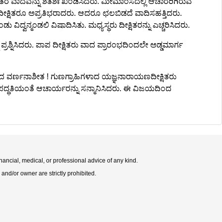
್ಷಿತರ ವಾದವನ್ನು ಶತಶಃ ಖಂಡಿಸಿದರು. ಮೀಮಾಂಸದಲ್ಲಿ ಆಚಾರರಿಗಿರುವ
ೀಕ್ಷಿತರೂ ಅಪ್ರತಿಭರಾದರು. ಆದರೂ ಛಲಬಿಡದೆ ವಾದಿಸಹತ್ತಿದರು.
್ವನ್ಮಂಡಲಿ ವಿಷಾದಿಸಿತು. ಮಧ್ಯಸ್ಥರು ದೀಕ್ಷಿತರನ್ನು ಎಚ್ಚರಿಸಿದರು.
್ರಶ್ನಿಸಿದರು. ಪಾಪ ದೀಕ್ಷಿತರು ವಾದ ಪ್ರಾರಂಭದಿಂದಲೇ ಅಡ್ಡಮಾರ್ಗ
ದ ವರ್ಣನಾಶೀತ ! ಗುಣಗ್ರಾಹಿಗಳಾದ ಯಜ್ಞನಾರಾಯಣದೀಕ್ಷಿತರು
ಪದ್ಧತಿಯಂತೆ ಆಚಾರ್ಯರನ್ನು ಸನ್ಮಾನಿಸಿದರು. ಈ ವಿಜಯದಿಂದ
nancial, medical, or professional advice of any kind.
 and/or owner are strictly prohibited.