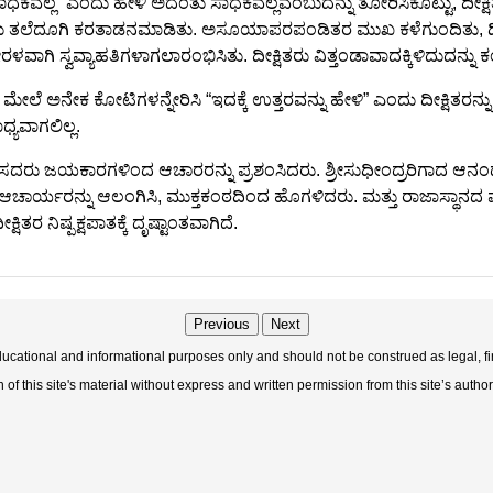
ಸಾಧಕವಲ್ಲ” ಎಂದು ಹೇಳಿ ಅದೆಂತು ಸಾಧಕವಲ್ಲವೆಂಬುದನ್ನು ತೋರಿಸಿಕೊಟ್ಟು, ದೀಕ
ತ್ತಭೆಯು ತಲೆದೂಗಿ ಕರತಾಡನಮಾಡಿತು. ಅಸೂಯಾಪರಪಂಡಿತರ ಮುಖ ಕಳೆಗುಂದಿತು, ದ
ವವ್ಯಾಹತಿಗಳಾಗಲಾರಂಭಿಸಿತು. ದೀಕ್ಷಿತರು ವಿತ್ತಂಡಾವಾದಕ್ಕಿಳಿದುದನ್ನು ಕಂಡು ವಿದ
 ಅನೇಕ ಕೋಟಿಗಳನ್ನೇರಿಸಿ “ಇದಕ್ಕೆ ಉತ್ತರವನ್ನು ಹೇಳಿ” ಎಂದು ದೀಕ್ಷಿತರನ್ನು ಪ
ಧ್ಯವಾಗಲಿಲ್ಲ.
ದರು ಜಯಕಾರಗಳಿಂದ ಆಚಾರರನ್ನು ಪ್ರಶಂಸಿದರು. ಶ್ರೀಸುಧೀಂದ್ರರಿಗಾದ ಆನಂ
ಾರ್ಯರನ್ನು ಆಲಂಗಿಸಿ, ಮುಕ್ತಕಂಠದಿಂದ ಹೊಗಳಿದರು. ಮತ್ತು ರಾಜಾಸ್ಥಾನದ 
 ನಿಷ್ಪಕ್ಷಪಾತಕ್ಕೆ ದೃಷ್ಟಾಂತವಾಗಿದೆ.
Previous
Next
educational and informational purposes only and should not be construed as legal, fi
f this site's material without express and written permission from this site’s author