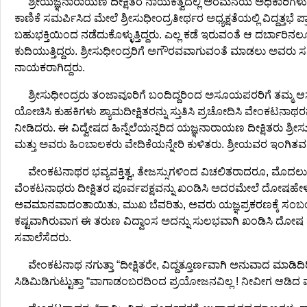
ಶ್ರೀಯಜ್ಞನಾರಾಯಣ ದೀಕ್ಷಿತರ ನಾಯಕತ್ವದಲ್ಲಿ ಅರಮನೆಯ ಅಧಿಕಾರಿಗಳು ದ
ಕಾಣಿಕೆ ಸಮರ್ಪಿಸಿದ ಮೇಲೆ ಶ್ರೀಸುಧೀಂದ್ರತೀರ್ಥರ ಅಧ್ಯಕ್ಷತೆಯಲ್ಲಿ ವಿದ್ದತ್ತ
ಬಹುಭಕ್ತಿಯಿಂದ ನಡೆದುಕೊಳ್ಳುತ್ತಿದ್ದರು. ಎಲ್ಲ ಕಡೆ ಇರುವಂತೆ ಆ ದರ್ಬಾರ
ಕುದಿಯುತ್ತಿದ್ದರು. ಶ್ರೀಸುಧೀಂದ್ರರಿಗೆ ಅಗೌರವವಾಗುವಂತೆ ಮಾಡಲು ಅವರು ಸಮಯ
ನಾಯಕರಾಗಿದ್ದರು.
ಶ್ರೀಸುಧೀಂದ್ರರು ತಂಜಾವೂರಿಗೆ ಬಂದಿದ್ದರಿಂದ ಅಸೂಯಪರರಿಗೆ ತಮ್ಮ
ಯೋಚಿಸಿ ಕುಹಕಿಗಳು ಶ್ಯಾಮದೀಕ್ಷಿತರನ್ನು ಸ್ತುತಿಸಿ ಪ್ರಚೋದಿಸಿ ವೇಂಕಟನಾಥ
ನೀಡಿದರು. ಈ ವಿದ್ವೇಷದ ಹಿನ್ನೆಲೆಯನ್ನರಿದ ಯಜ್ಞನಾರಾಯಣ ದೀಕ್ಷಿತರು ಶ್ರೀಸ
ಮತ್ತು ಅವರು ಹಿಂಬಾಲಕರು ವೇದಿಕೆಯನ್ನೇರಿ ಕುಳಿತರು. ಶ್ರೀಯವರ ಇಂಗಿತವನ
ವೇಂಕಟನಾಥರ ಭವ್ಯವಕ್ತಿತ್ವ, ತೇಜಸ್ಸುಗಳಿಂದ ವಿಚಲಿತರಾದರೂ, ಮೊದಲು 
ವೆಂಕಟನಾಥರು ದೀಕ್ಷಿತರ ಪೂರ್ವಪಕ್ಷವನ್ನು ಖಂಡಿಸಿ ಅದರಮೇಲೆ ದೋಷಹೇಳಿ
ಅವಮಾನವಾದಂತಾಯಿತು, ಮುಖ ಬೆವರಿತು, ಅವರು ಯಜ್ಞಪ್ರಕರಣಕ್ಕೆ ಸಂಬಂಧಿಸಿದ
ಕಷ್ಟವಾಗಿರುವಾಗ ಈ ತರುಣ ವಿದ್ವಾಂಸ ಅದನ್ನು ಸುಲಭವಾಗಿ ಖಂಡಿಸಿ ದೋಷ ಹ
ಸವಾಲೆಸೆದರು.
ವೇಂಕಟನಾಥ ನಗುತ್ತಾ “ದೀಕ್ಷಿತರೇ, ವಿದ್ದತ್ತೂರ್ಣವಾಗಿ ಅನುವಾದ ಮಾಡಿ
ಸಿಡಿಮಿಡಿಗುಟ್ಟುತ್ತಾ “ವಾಗಾಡಂಬರದಿಂದ ಪ್ರಯೋಜನವಿಲ್ಲ ! ನೀವೀಗ ಆಡಿದ 