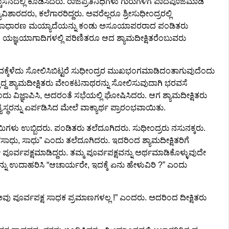
ಸನದಲ್ಲಿ ಕೂಡಿಸಿದರು. ರಾಜಪ್ರತಿನಿಧಿಗಳು ಗುರುಗಳಿಗೆ ಪಾದಪೂಜೆಮಾಡಿ
ವಿಶಾರದರು, ಕಲೆಗಾರರಿದ್ದರು. ಅವರೆಲ್ಲರೂ ಶ್ರೀಸುಧೀಂದ್ರರಲ್ಲಿ
ತ್ತಿದ್ದ ಅಸಾಧಾರಣ ಮಯ್ಯಾದೆಯನ್ನು ಕಂಡು ಅಸೂಯಾಪರರಾದ ಪಂಡಿತರು
ರರೂ, ಯಜ್ಞಯಾಗಾದಿಗಳಲ್ಲಿ ಪರಿಣಿತರೂ ಆದ ಶ್ಯಾಮದೀಕ್ಷಿತರೆಂಬುವರು
ಕ್ಕೆಳೆದು ಸೋಲಿಸಿಬಿಟ್ಟರೆ ಸುಧೀಂದ್ರರ ಮುಖಭಂಗಮಾಡಿದಂತಾಗುವುದೆಂದು
ತಿದ್ದ ಶ್ಯಾಮದೀಕ್ಷಿತರು ವೇಂಕಟನಾಥರನ್ನು ಸೋಲಿಸುವುದಾಗಿ ಭರವಸೆ
ಂದು ವಿಜ್ಞಾಪಿಸಿ, ಅದರಂತೆ ಸಭೆಯಲ್ಲಿ ಘೋಷಿಸಿದರು. ಆಗ ಶ್ಯಾಮದೀಕ್ಷಿತರು
ಥರನ್ನು ಏರ್ಪಡಿಸಿದ ಮೇಲೆ ವಾಕ್ಯಾರ್ಥ ಪ್ರಾರಂಭವಾಯಿತು.
ಿಗಳು ಉಬ್ಬಿದರು. ಪಂಡಿತರು ತಲೆದೂಗಿದರು. ಸುಧೀಂದ್ರರು ನಸುನಕ್ಕರು.
ಧು, ಸಾಧು” ಎಂದು ತಲೆದೂಗಿದರು. ಇದರಿಂದ ಶ್ಯಾಮದೀಕ್ಷಿತರಿಗೆ
ೂರ್ವಪಕ್ಷಮಾಡಿದ್ದರು. ತಮ್ಮ ಪೂರ್ವಪಕ್ಷವನ್ನು ಅರ್ಥಮಾಡಿಕೊಳ್ಳುವುದೇ
ನು ಉದಾಹರಿಸಿ “ಆಚಾರ್ಯರೇ, ಇದಕ್ಕೆ ಏನು ಹೇಳುವಿರಿ ?” ಎಂದು
 ಅವು ಪೂರ್ವಪಕ್ಷ ಸಾಧಕ ಪ್ರಮಾಣಗಳಲ್ಲ !” ಎಂದರು. ಅದರಿಂದ ದೀಕ್ಷಿತರು