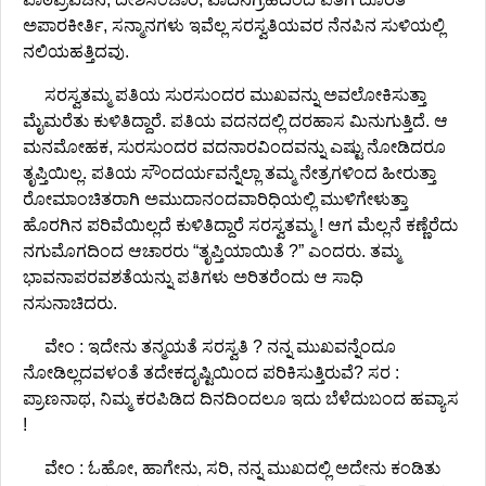
ಅಪಾರಕೀರ್ತಿ, ಸನ್ಮಾನಗಳು ಇವೆಲ್ಲ ಸರಸ್ವತಿಯವರ ನೆನಪಿನ ಸುಳಿಯಲ್ಲಿ
ನಲಿಯಹತ್ತಿದವು.
ಸರಸ್ವತಮ್ಮ ಪತಿಯ ಸುರಸುಂದರ ಮುಖವನ್ನು ಅವಲೋಕಿಸುತ್ತಾ
ಮೈಮರೆತು ಕುಳಿತಿದ್ದಾರೆ. ಪತಿಯ ವದನದಲ್ಲಿ ದರಹಾಸ ಮಿನುಗುತ್ತಿದೆ. ಆ
ಮನಮೋಹಕ, ಸುರಸುಂದರ ವದನಾರವಿಂದವನ್ನು ಎಷ್ಟು ನೋಡಿದರೂ
ತೃಪ್ತಿಯಿಲ್ಲ. ಪತಿಯ ಸೌಂದರ್ಯವನ್ನೆಲ್ಲಾ ತಮ್ಮ ನೇತ್ರಗಳಿಂದ ಹೀರುತ್ತಾ
ರೋಮಾಂಚಿತರಾಗಿ ಅಮುದಾನಂದವಾರಿಧಿಯಲ್ಲಿ ಮುಳಿಗೇಳುತ್ತಾ
ಹೊರಗಿನ ಪರಿವೆಯಿಲ್ಲದೆ ಕುಳಿತಿದ್ದಾರೆ ಸರಸ್ವತಮ್ಮ ! ಆಗ ಮೆಲ್ಲನೆ ಕಣ್ಣೆರೆದು
ನಗುಮೊಗದಿಂದ ಆಚಾರರು “ತೃಪ್ತಿಯಾಯಿತೆ ?” ಎಂದರು. ತಮ್ಮ
ಭಾವನಾಪರವಶತೆಯನ್ನು ಪತಿಗಳು ಅರಿತರೆಂದು ಆ ಸಾಧಿ
ನಸುನಾಚಿದರು.
ವೇಂ : ಇದೇನು ತನ್ಮಯತೆ ಸರಸ್ವತಿ ? ನನ್ನ ಮುಖವನ್ನೆಂದೂ
ನೋಡಿಲ್ಲದವಳಂತೆ ತದೇಕದೃಷ್ಟಿಯಿಂದ ಪರಿಕಿಸುತ್ತಿರುವೆ? ಸರ :
ಪ್ರಾಣನಾಥ, ನಿಮ್ಮ ಕರಪಿಡಿದ ದಿನದಿಂದಲೂ ಇದು ಬೆಳೆದುಬಂದ ಹವ್ಯಾಸ
!
ವೇಂ : ಓಹೋ, ಹಾಗೇನು, ಸರಿ, ನನ್ನ ಮುಖದಲ್ಲಿ ಅದೇನು ಕಂಡಿತು