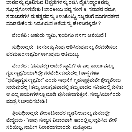
ಭಾವವನ್ನು ಪ್ರಕಟಿಸುವ ಟಿಪ್ಪಣಿಗಳನ್ನು ರಚಿಸಿ ದೈತಸಿದ್ಧಾಂತವನ್ನು
ಸುಭದ್ರಗೊಳಿಸಬೇಕು ! ಭಾರತೀಯ ಭವ್ಯ ಸಂಸ ತಿ, ಸನಾತನ ಧರ್ಮ,
ಸದಾಚಾರಗಳ ಮಹತ್ವವವನ್ನು ತಿಳಿಸಿಕೊಟ್ಟು ಸಜ್ಜನರಿಗೆ ಮಾರ್ಗದರ್ಶನ
ಮಾಡಬೇಕೆಂದು ನಿಮಗಿರುವ ಆಶೆಯನ್ನು ಹೇಳಿದಿರಲ್ಲವೇ ?
ವೇಂಕಟ : ಅಹುದು ಸ್ವಾಮಿ, ಇಂದಿಗೂ ನನಗಾ ಆಶೆಯಿದೆ !
ಸುಧೀಂದ್ರರು : (ನಸುನಕ್ಕು ನೀವು ಆಶಿಸಿರುವುದನ್ನು ನೆರವೇರಿಸಲು
ಪರಮಹಂಸಾಶ್ರಮಿಗಳಾಗುವುದು ಅತಿಮುಖ್ಯ.
ವೇಂಕಟ : (ನಸುನಕ್ಕು) ಅದೇಕೆ ಸ್ವಾಮಿ? ಈ ಎಲ್ಲ ಕಾರ್ಯವನ್ನೂ
ಗೃಹಸ್ಥಾಶ್ರಮಿಯಾಗಿದ್ದೇ ನೆರವೇರಿಸಬಹುದಲ್ಲ ! ಶಾಸ್ತ್ರಗಳೂ
“ಧಮ್ಮೋಗೃಹಸ್ಥಾಶ್ರಮೀ” ಎಂದು ಸಾಧನೆಗೆ ಗೃಹಸ್ಥಾಶ್ರಮವೇ ಶ್ರೇಷ್ಠವೆಂದು
ಸಾರುವುದಲ್ಲ ! ತಮ್ಮ ಅನುಗ್ರಹವಾದಲ್ಲಿ ತಮ್ಮ ಪಾದದ ಸನಿಹದಲ್ಲಿ ಕುಳಿತು
ಆ ಎಲ್ಲ ಕಾರ್ಯಗಳನ್ನೂ ಮಾಡಿ ಪುನೀತನಾಗುತ್ತೇನೆ. ಸನ್ಯಾಸಿಯಾಗೆಂದು
ಮಾತ್ರ ನಿರ್ಬಂಧಿಸಬೇಡಿ !
ಶ್ರೀಸುಧೀಂದ್ರರು ವೇಂಕಟನಾಥರ ದೃಢನಿಲುವನ್ನು ಮನದಲ್ಲೇ
ಮೆಚ್ಚಿದರು - “ನಾವು ಸನ್ಯಾಸ ವಿಚಾರವಾಗಿ ಇವರಲ್ಲಿ ಪ್ರಸ್ತಾಪಿಸಿದ ವೇಳೆ
ಸರಿಯಿಲ್ಲ, ನಾವೀಗ ನಿರಾಶರಾಗಬಾರದು. ಮತ್ತೊಂದು