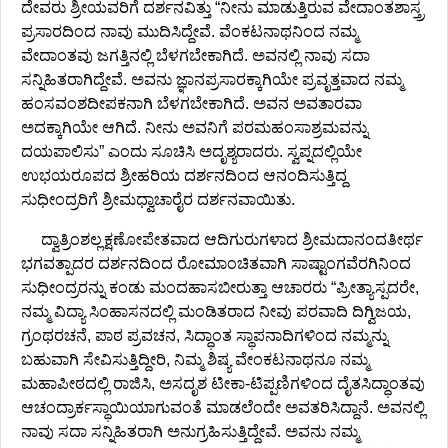
ದೇವರು ಶ್ರೀಯವರಿಗೆ ದರ್ಶನವಿತ್ತು “ನೀನು ಮಾಡುತ್ತಿರುವ ವೇದಾಂತಶಾಸ್ತ್ರ
ಪ್ರಸಾರದಿಂದ ನಾವು ಮುದಿಸಿದ್ದೇವೆ. ವೆಂಕಟನಾಥನಿಂದ ನಮ್ಮ
ವೇದಾಂತವು ಜಗತ್ತಿನಲ್ಲಿ ಬೆಳಗಬೇಕಾಗಿದೆ. ಅವನಲ್ಲಿ ನಾವು ಸದಾ
ಸನ್ನಿಹಿತರಾಗಿದ್ದೇವೆ. ಅವನು ಜ್ಞಾನಪ್ರಸಾರಕ್ಕಾಗಿಯೇ ಪ್ರವೃತ್ತವಾದ ನಮ್ಮ
ಹಂಸವಂಶದೀಪಕನಾಗಿ ಬೆಳಗಬೇಕಾಗಿದೆ. ಅವನ ಅವತಾರವಾ
ಅದಕ್ಕಾಗಿಯೇ ಆಗಿದೆ. ನೀನು ಅವನಿಗೆ ಪರಮಹಂಸಾಶ್ರಮವನ್ನು
ದಯಪಾಲಿಸು” ಎಂದು ಸೂಚಿಸಿ ಅದೃಶ್ಯರಾದರು. ಸ್ವಪ್ನದಲ್ಲಿಯೇ
ಉಭಯರೂಪದ ಶ್ರೀಹರಿಯ ದರ್ಶನದಿಂದ ಆನಂದಿಸುತ್ತಿದ್ದ
ಸುಧೀಂದ್ರರಿಗೆ ಶ್ರೀಮಧ್ವಾಚಾರೈರ ದರ್ಶನವಾಯಿತು.
ದ್ವಾತ್ರಿಂಶಲ್ಲಕ್ಷಣೋಪೇತವಾದ ಆದಿಗುರುಗಳಾದ ಶ್ರೀಮದಾನಂದತೀರ್ಥ
ಭಗವತ್ಪಾದರ ದರ್ಶನದಿಂದ ರೋಮಾಂಚಿತವಾಗಿ ಸಾಷ್ಟಾಂಗವೆರಗಿನಿಂದ
ಸುಧೀಂದ್ರರನ್ನು ಕಂಡು ಮಂದಹಾಸಬೀರುತ್ತಾ ಆಚಾರರು “ಪ್ರೀತ್ಯಾಸ್ಪದರೇ,
ನಮ್ಮ ವಿದ್ಯಾ ಸಿಂಹಾಸನದಲ್ಲಿ ಮಂಡಿತರಾದ ನೀವು ಪರವಾದಿ ದಿಗ್ವಿಜಯ,
ಗ್ರಂಥರಚನೆ, ಪಾಠ ಪ್ರವಚನ, ಸಿದ್ಧಾಂತ ಸ್ಥಾಪನಾದಿಗಳಿಂದ ನಮ್ಮನ್ನು
ಬಹುವಾಗಿ ಸೇವಿಸುತ್ತಿದ್ದೀರಿ, ನಿಮ್ಮ ಶಿಷ್ಯ ವೇಂಕಟನಾಥನೂ ನಮ್ಮ
ಮಹಾಪೀಠದಲ್ಲಿ ರಾಜಿಸಿ, ಅಸದೃಶ ಟೀಕಾ-ಟಿಪ್ಪಣಿಗಳಿಂದ ದೈತಸಿದ್ಧಾಂತವು
ಆಚಂದ್ರಾರ್ಕಸ್ಥಾಯಿಯಾಗುವಂತೆ ಮಾಡಲೆಂದೇ ಅವತರಿಸಿದ್ದಾನೆ. ಅವನಲ್ಲಿ
ನಾವು ಸದಾ ಸನ್ನಿಹಿತರಾಗಿ ಅನುಗ್ರಹಿಸುತ್ತಿದ್ದೇವೆ. ಅವನು ನಮ್ಮ