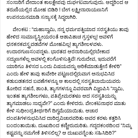
ಸಂಸಾರಿಗೆ ವೇದಾಂತ ಕಾಲಕ್ಷೇಪವು ದುರ್ಘಟವಾಗುವುದು. ಆದ್ದರಿಂದ ಆ
ತರುಣಿಯಲ್ಲಿನ ಮೋಹ ಬಿಡಿರಿ ! ಬೇಗ ಲಕ್ಷ್ಮೀನಾರಾಯಣನಿಗೆ
ಉಪನಯನಮಾಡಿ ಸನ್ಯಾಸಕ್ಕೆ ಸಿದ್ಧರಾಗಿರಿ.
ವೇಂಕಟ : “ಮಹಾಸ್ವಾಮಿ, ನನ್ನ ಧರ್ಮಪತ್ನಿಯಾದ ಸರಸ್ವತಿಯು ತಾವು
ಹೇಳಿದ ಸಾಮಾನ್ಯಸ್ತ್ರೀಯರಂತೆ ಆಶಾಪಿಶಾಚ ಗ್ರಸ್ತಳಲ್ಲ! ಅವಳಿಗೆ
ಧನಕನಕವಸ್ತ್ರವಡವೆಗಳ ಮೋಹವಿಲ್ಲ! ತ್ಯಾಗಶೀಲಳವಳು.
ಉದಾರಗುಣಸಂಪನ್ನಳು. ಭಾರತದ ಆರನಾರಿಯಲ್ಲಿರಬೇಕಾದ
ಸದ್ಗುಣಗಳೆಲ್ಲ ಅವಳಲ್ಲಿ ಕಂಗೊಳಿಸುತ್ತಿವೆ! ಗುರುದೇವ, ಇದುವರೆಗೆ
ಯಾರಿಗೂ ತಿಳಿಸದ ಒಂದು ವಿಷಯವನ್ನು ಅರಿಕೆಮಾಡುತ್ತೇನೆ ಕೇಳಿರಿ”
ಎಂದು ಹೇಳಿ ತಾವು ಕಾವೇರೀ ಪಟ್ಟಣದಲ್ಲಿರುವಾಗ ಅನುಭವಿಸಿದ
ಕಡುಬಡತನದ ಬವಣೆಗಳನ್ನೂ ಆ ಕಾಲದಲ್ಲಿ ಸರಸ್ವತಿಬಾಯಿಯವರು
ತೋರಿದ ಸಹನೆ, ಶಾಂತಿ, ತ್ಯಾಗಗಳನ್ನೂ ವಿವರವಾಗಿ ವಿಜ್ಞಾಪಿಸಿ “ಸ್ವಾಮಿ,
ಇಂತಹ ತ್ಯಾಗಶೀಲಗಳೂ, ಪತಿಪ್ರೇಮರತಳೂ ಆದ ಸರಸ್ವತಿಯನ್ನು
ತ್ಯಾಗಮಾಡಲು ಸಾಧ್ಯವೇ?” ಎಂದು ಕೇಳಿದರು. ವೇಂಕಟನಾಥರ ಮಾತು
ಕೇಳಿ ಸುಧೀಂದ್ರತೀರ್ಥರಿಗೆ ದಿಗ್ಧಮೆಯಾಯಿತು. ಆಚಾರ
ದಂಪತಿಗಳನುಭವಿಸಿದ ದಾರಿದ್ರವಿಚಾರವರಿತು ಅವರ ಕರಳು ಕತ್ತರಿಸಿ
ಬಂದಂತಾಯಿತು. ದುಃಖದಿಂದ ಕಣ್ಣೀರುದುರಿತು. ಗದ್ಗದಕಂಠದಿಂದ “ನಿಮ್ಮ
ಕಷ್ಟವನ್ನು ನಮಗೇಕೆ ತಿಳಿಸಲಿಲ್ಲ? ಆ ದುಃಖವನ್ನೆಂತು ಸಹಿಸಿದಿರಿ?”