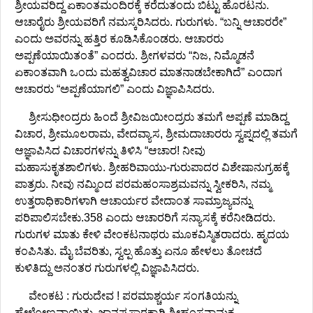
ಶ್ರೀಯವರಿದ್ದ ಏಕಾಂತಮಂದಿರಕ್ಕೆ ಕರೆದುತಂದು ಬಿಟ್ಟು ಹೊರಟನು.
ಆಚಾರೈರು ಶ್ರೀಯವರಿಗೆ ನಮಸ್ಕರಿಸಿದರು. ಗುರುಗಳು. “ಬನ್ನಿ ಆಚಾರರೇ”
ಎಂದು ಅವರನ್ನು ಹತ್ತಿರ ಕೂಡಿಸಿಕೊಂಡರು. ಆಚಾರರು
ಅಪ್ಪಣೆಯಾಯಿತಂತೆ” ಎಂದರು. ಶ್ರೀಗಳವರು “ನಿಜ, ನಿಮ್ಮೊಡನೆ
ಏಕಾಂತವಾಗಿ ಒಂದು ಮಹತ್ವವಿಚಾರ ಮಾತನಾಡಬೇಕಾಗಿದೆ” ಎಂದಾಗ
ಆಚಾರರು “ಅಪ್ಪಣೆಯಾಗಲಿ” ಎಂದು ವಿಜ್ಞಾಪಿಸಿದರು.
ಶ್ರೀಸುಧೀಂದ್ರರು ಹಿಂದೆ ಶ್ರೀವಿಜಯೀಂದ್ರರು ತಮಗೆ ಅಪ್ಪಣೆ ಮಾಡಿದ್ದ
ವಿಚಾರ, ಶ್ರೀಮೂಲರಾಮ, ವೇದವ್ಯಾಸ, ಶ್ರೀಮದಾಚಾರರು ಸ್ವಪ್ನದಲ್ಲಿ ತಮಗೆ
ಆಜ್ಞಾಪಿಸಿದ ವಿಚಾರಗಳನ್ನು ತಿಳಿಸಿ “ಆಚಾರ! ನೀವು
ಮಹಾಸುಕೃತಶಾಲಿಗಳು. ಶ್ರೀಹರಿವಾಯು-ಗುರುಪಾದರ ವಿಶೇಷಾನುಗ್ರಹಕ್ಕೆ
ಪಾತ್ರರು. ನೀವು ನಮ್ಮಿಂದ ಪರಮಹಂಸಾಶ್ರಮವನ್ನು ಸ್ವೀಕರಿಸಿ, ನಮ್ಮ
ಉತ್ತರಾಧಿಕಾರಿಗಳಾಗಿ ಆಚಾರ್ಯರ ವೇದಾಂತ ಸಾಮ್ರಾಜ್ಯವನ್ನು
ಪರಿಪಾಲಿಸಬೇಕು.358 ಎಂದು ಆಚಾರರಿಗೆ ಸನ್ಯಾಸಕ್ಕೆ ಕರೆನೀಡಿದರು.
ಗುರುಗಳ ಮಾತು ಕೇಳಿ ವೇಂಕಟನಾಥರು ಮೂಕವಿಸ್ಮಿತರಾದರು. ಹೃದಯ
ಕಂಪಿಸಿತು. ಮೈ ಬೆವರಿತು, ಸ್ವಲ್ಪ ಹೊತ್ತು ಏನೂ ಹೇಳಲು ತೋಚದೆ
ಕುಳಿತಿದ್ದು ಅನಂತರ ಗುರುಗಳಲ್ಲಿ ವಿಜ್ಞಾಪಿಸಿದರು.
ವೇಂಕಟ : ಗುರುದೇವ ! ಪರಮಾಶ್ಚರ್ಯ ಸಂಗತಿಯನ್ನು
ಹೇಳೋಣವಾಯಿತು. ಜ್ಞಾನಪ್ರಸಾರಕ್ಕಾಗಿ ಶ್ರೀಹಂಸನಾಮಕ