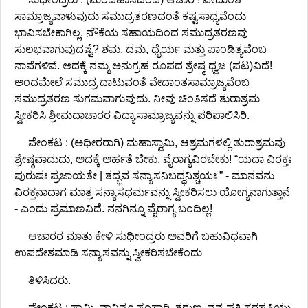
ಸಾಮ್ರಾಜ್ಯವಾಳುವುದು ಸಮುದ್ರತರಣದಂತೆ ಕಷ್ಟಸಾಧ್ಯವೆಂದು
ಭಾವಿಸಬೇಕಾಗಿಲ್ಲ, ನೌಕೆಯ ಸಹಾಯದಿಂದ ಸಮುದ್ರತರಣವು
ಸುಲಭವಾಗುವುದಷ್ಟೆ? ಶಮ, ದಮ, ಧೈರ್ಯ ಮತ್ತು ಪಾಂಡಿತ್ಯವೆಂಬ
ನಾವೆಗಳಿವೆ. ಅದಕ್ಕೆ ನಮ್ಮ ಅನುಗ್ರಹ ರೂಪದ ಶ್ರೇಷ್ಠ ಧ್ವಜ (ಪಟ)ವಿದೆ!
ಅಂದಮೇಲೆ ಸಮುದ್ರ ದಾಟುವಂತೆ ವೇದಾಂತಸಾಮ್ರಾಜ್ಯವೆಂಬ
ಸಮುದ್ರತರಣ ಸುಗಮವಾಗುವುದು. ನೀವು ಚಿಂತಿಸದೆ ತುರಾಶ್ರಮ
ಸ್ವೀಕರಿಸಿ ಶ್ರೀಮದಾಚಾರರ ವಿದ್ಯಾಸಾಮ್ರಾಜ್ಯವನ್ನು ಪರಿಪಾಲಿಸಿರಿ.
ವೇಂಕಟ : (ಅಧೀರರಾಗಿ) ಮಹಾಸ್ವಾಮಿ, ಆಶ್ರಮಗಳಲ್ಲಿ ತುರಾಶ್ರಮವು
ಶ್ರೇಷ್ಠವಾದುದು, ಅದಕ್ಕೆ ಅರ್ಹತೆ ಬೇಕು. ವೈರಾಗ್ಯವಿರಬೇಕು! “ಯದಾ ವಿರಕ್ತಃ
ಪುರುಷಃ ಪ್ರಜಾಯತೇ | ತದ್ಭವ ಸನ್ಯಾಸನಿಬದ್ಧನಿಶ್ಚಯಃ ” - ಮಾನವನು
ವಿರಕ್ತನಾದಾಗ ಮಾತ್ರ ಸನ್ಯಾಸಧರ್ಮವನ್ನು ಸ್ವೀಕರಿಸಲು ಯೋಗ್ಯನಾಗುತ್ತಾನೆ
- ಎಂದು ಪ್ರಮಾಣವಿದೆ. ನನಗಿನ್ನೂ ವೈರಾಗ್ಯ ಬಂದಿಲ್ಲ!
ಆಚಾರರ ಮಾತು ಕೇಳಿ ಸುಧೀಂದ್ರರು ಅವರಿಗೆ ಬಹುವಿಧವಾಗಿ
ಉಪದೇಶಮಾಡಿ ಸನ್ಯಾಸವನ್ನು ಸ್ವೀಕರಿಸಬೇಕೆಂದು
ತಿಳಿಸಿದರು.
ವೇಂಕಟ : ಸ್ವಾಮಿ, ನಾನಿನ್ನೂ ಸಂಸಾರಿ, ತರುಣ, ನನ್ನ ಪತ್ನಿ ಸರಸ್ವತಿಯು