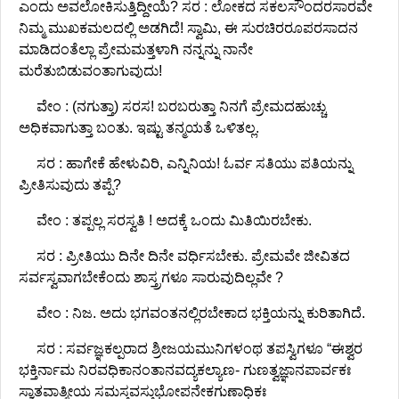
ಎಂದು ಅವಲೋಕಿಸುತ್ತಿದ್ದೀಯೆ? ಸರ : ಲೋಕದ ಸಕಲಸೌಂದರಸಾರವೇ
ನಿಮ್ಮ ಮುಖಕಮಲದಲ್ಲಿ ಅಡಗಿದೆ! ಸ್ವಾಮಿ, ಈ ಸುರಚಿರರೂಪರಸಾದನ
ಮಾಡಿದಂತೆಲ್ಲಾ ಪ್ರೇಮಮತ್ತಳಾಗಿ ನನ್ನನ್ನು ನಾನೇ
ಮರೆತುಬಿಡುವಂತಾಗುವುದು!
ವೇಂ : (ನಗುತ್ತಾ) ಸರಸ! ಬರಬರುತ್ತಾ ನಿನಗೆ ಪ್ರೇಮದಹುಚ್ಚು
ಅಧಿಕವಾಗುತ್ತಾ ಬಂತು. ಇಷ್ಟು ತನ್ಮಯತೆ ಒಳಿತಲ್ಲ.
ಸರ : ಹಾಗೇಕೆ ಹೇಳುವಿರಿ, ಎನ್ನಿನಿಯ! ಓರ್ವ ಸತಿಯು ಪತಿಯನ್ನು
ಪ್ರೀತಿಸುವುದು ತಪ್ಪೆ?
ವೇಂ : ತಪ್ಪಲ್ಲ ಸರಸ್ವತಿ ! ಅದಕ್ಕೆ ಒಂದು ಮಿತಿಯಿರಬೇಕು.
ಸರ : ಪ್ರೀತಿಯು ದಿನೇ ದಿನೇ ವರ್ಧಿಸಬೇಕು. ಪ್ರೇಮವೇ ಜೀವಿತದ
ಸರ್ವಸ್ವವಾಗಬೇಕೆಂದು ಶಾಸ್ತ್ರಗಳೂ ಸಾರುವುದಿಲ್ಲವೇ ?
ವೇಂ : ನಿಜ. ಅದು ಭಗವಂತನಲ್ಲಿರಬೇಕಾದ ಭಕ್ತಿಯನ್ನು ಕುರಿತಾಗಿದೆ.
ಸರ : ಸರ್ವಜ್ಞಕಲ್ಪರಾದ ಶ್ರೀಜಯಮುನಿಗಳಂಥ ತಪಸ್ವಿಗಳೂ “ಈಶ್ವರ
ಭಕ್ತಿರ್ನಾಮ ನಿರವಧಿಕಾನಂತಾನವದ್ಯಕಲ್ಯಾಣ- ಗುಣತ್ವಜ್ಞಾನಪಾರ್ವಕಃ
ಸ್ವಾತವಾತ್ಮೀಯ ಸಮಸ್ತವಸ್ತುಭೋಪನೇಕಗುಣಾಧಿಕಃ