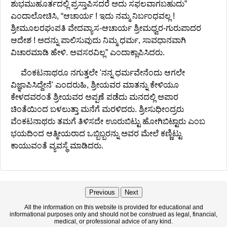
ಶುಭಮುಹೂರ್ತದಲ್ಲಿ ಪ್ರಸ್ತಾಪಿಸದರೆ ಅದು ಸಫಲವಾಗಬಹುದು”
ಎಂದಾಲೋಚಿಸಿ, “ಆಚಾರ್ಯ ! ಇದು ನಮ್ಮ ನಿರ್ಬಂಧವಲ್ಲ !
ಶ್ರೀಮೂಲರಘುಪತಿ ವೇದವ್ಯಾಸ-ಆಚಾರ್ಯ ಶ್ರೀಮಧ್ವರ-ಗುರುಪಾದರ
ಆದೇಶ ! ಅದನ್ನು ಪಾಲಿಸುವುದು ನಿಮ್ಮ ಧರ್ಮ, ಸಾವಧಾನವಾಗಿ
ವಿಚಾರಮಾಡಿ ಹೇಳಿ. ಅವಸರವಿಲ್ಲ” ಎಂದಾಕ್ಲಾಪಿಸಿದರು.
ವೆಂಕಟನಾಥರೂ ನಗುತ್ತಲೇ 'ನನ್ನ ಧರ್ಮವೇನೆಂದು ಆಗಲೇ
ವಿಜ್ಞಾಪಿಸಿದ್ದೇನೆ' ಎಂದರುಹಿ, ಶ್ರೀಯವರ ಮಾತನ್ನು ಕೇಳಿಯೂ
ಕೇಳದವರಂತೆ ಶ್ರೀಯವರ ಅಪ್ಪಣೆ ಪಡೆದು ಮನದಲ್ಲಿ ಅಪಾರ
ಚಿಂತೆಯಿಂದ ಬಳಲುತ್ತಾ ಮನೆಗೆ ಮರಳಿದರು. ಶ್ರೀಸುಧೀಂದ್ರರು
ವೆಂಕಟನಾಥರು ತಮಗೆ ತಿಳಿಸದೇ ಊರುಬಿಟ್ಟು ಹೋಗಿಬಿಟ್ಟಾರು ಎಂಬ
ಭಯದಿಂದ ಆತ್ಮೀಯರಾದ ಒಬ್ಬಿಬ್ಬರನ್ನು ಅವರ ಮೇಲೆ ಕಣ್ಣಿಟ್ಟು
ಕಾಯುವಂತೆ ವ್ಯವಸ್ಥೆ ಮಾಡಿದರು.
Previous
Next
All the information on this website is provided for educational and
informational purposes only and should not be construed as legal, financial,
medical, or professional advice of any kind.