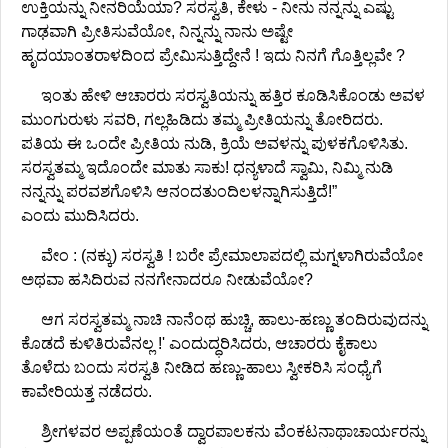
ಉಕ್ತಿಯನ್ನು ನೀನರಿಯೆಯಾ? ಸರಸ್ವತಿ, ಕೇಳು - ನೀನು ನನ್ನನ್ನು ಎಷ್ಟು
ಗಾಢವಾಗಿ ಪ್ರೀತಿಸುವೆಯೋ, ನಿನ್ನನ್ನು ನಾನು ಅಷ್ಟೇ
ಹೃದಯಾಂತರಾಳದಿಂದ ಪ್ರೇಮಿಸುತ್ತಿದ್ದೇನೆ ! ಇದು ನಿನಗೆ ಗೊತ್ತಿಲ್ಲವೇ ?
ಇಂತು ಹೇಳಿ ಆಚಾರರು ಸರಸ್ವತಿಯನ್ನು ಹತ್ತಿರ ಕೂಡಿಸಿಕೊಂಡು ಅವಳ
ಮುಂಗುರುಳು ಸವರಿ, ಗಲ್ಲಹಿಡಿದು ತಮ್ಮ ಪ್ರೀತಿಯನ್ನು ತೋರಿದರು.
ಪತಿಯ ಈ ಒಂದೇ ಪ್ರೀತಿಯ ನುಡಿ, ಕ್ರಿಯೆ ಅವಳನ್ನು ಪುಳಕಗೊಳಿಸಿತು.
ಸರಸ್ವತಮ್ಮ ಇದೊಂದೇ ಮಾತು ಸಾಕು! ಧನ್ಯಳಾದೆ ಸ್ವಾಮಿ, ನಿಮ್ಮಿ ನುಡಿ
ನನ್ನನ್ನು ಪರವಶಗೊಳಿಸಿ ಆನಂದತುಂದಿಲಳನ್ನಾಗಿಸುತ್ತಿದೆ!”
ಎಂದು ಮುದಿಸಿದರು.
ವೇಂ : (ನಕ್ಕು) ಸರಸ್ವತಿ ! ಬರೇ ಪ್ರೇಮಾಲಾಪದಲ್ಲಿ ಮಗ್ನಳಾಗಿರುವೆಯೋ
ಅಥವಾ ಹಸಿದಿರುವ ನನಗೇನಾದರೂ ನೀಡುವೆಯೋ?
ಆಗ ಸರಸ್ವತಮ್ಮ ನಾಚಿ ನಾನೆಂಥ ಹುಚ್ಚಿ, ಹಾಲು-ಹಣ್ಣು ತಂದಿರುವುದನ್ನು
ಕೊಡದೆ ಕುಳಿತಿರುವೆನಲ್ಲ !' ಎಂದುದ್ಧರಿಸಿದರು, ಆಚಾರರು ಕೈಕಾಲು
ತೊಳೆದು ಬಂದು ಸರಸ್ವತಿ ನೀಡಿದ ಹಣ್ಣು-ಹಾಲು ಸ್ವೀಕರಿಸಿ ಸಂಧ್ಯೆಗೆ
ಕಾವೇರಿಯತ್ತ ನಡೆದರು.
ಶ್ರೀಗಳವರ ಅಪ್ಪಣೆಯಂತೆ ದ್ವಾರಪಾಲಕನು ವೆಂಕಟನಾಥಾಚಾರ್ಯರನ್ನು