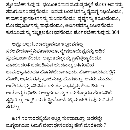
ಸ್ತುತಿಸಬೇಕಾಗುವುದು. ಭಯಂಕರನಾದ ಮನುಷ್ಯನಲ್ಲಿಗೆ ಹೋಗಿ ಅವನನ್ನು
ಶಮಗುಣಸಂಪನ್ನನೆಂದೂ, ವಿಷಯಲಂಪಟನನ್ನು ವೈರಾಗ್ಯ ನಿಧಿಯೆಂದೂ,
ಕಾರಾಕಾರಜ್ಞಾನಹೀನನನ್ನು ಸುಂದರನೆಂದೂ, ವೃದ್ಧನನ್ನು ತರುಣನೆಂದೂ,
ದೋಷಪೂರ್ಣನನ್ನು ಸಾಧುವೆಂದೂ, ಅವಿನೀತನನ್ನು ವಿನೀತನೆಂದೂ,
ಕುರೂಪಿಯನ್ನು ಸಲ್ಲಕ್ಷಣಶೋಭಿತನೆಂದೂ ಹೊಗಳಬೇಕಾಗುವುದು.364
ಅಷ್ಟೇ ಅಲ್ಲ; ಓಂಕಾರಜ್ಞಾನವೂ ಇಲ್ಲದವನನ್ನು
ಸಕಲವೇದಶಾಸ್ತ್ರನಿಪುಣನೆಂದೂ, ದ್ವೇಷಭೂಯಿಷ್ಟನನ್ನು ಅಧಿಕ
ಸ್ನೇಹಪೂರ್ಣನೆಂದೂ, ಅತ್ಯಂತದಡ್ಡನನ್ನು ಜ್ಞಾನಿಶ್ರೇಷ್ಠನೆಂದೂ,
ಮನಬಂದಂತೆ ಬಡಬಡಿಸುವ ಭಂಡನನ್ನು ಅತಿಗಂಭೀರ
ಭಾವವುಳ್ಳವನೆಂದೂ ಹೊಗಳಬೇಕಾಗುವುದು. ಹೋಗಬಾರದವರಲ್ಲಿಗೆ
ಹೋಗಿ, ಅನರ್ಹರನ್ನು ಪೂಜಿಸುತ್ತಾ, ಹೊಗಳುತ್ತಾ, ಅವರು ಮಾಡುವ
ಅಗೌರವವನ್ನು ಸಹಿಸಿಕೊಂಡು ತನ್ನ ಮನಸ್ಸನ್ನು ಕೇಶಪಡಿಸಿ, ಆ
ಅಯೋಗ್ಯರು ನೀಡಿದ ಅಲ್ಪಹಣವನ್ನು ತಂದುಕೊಟ್ಟರೂ ಹೆಂಗಸರಿಗೆ
ತೃಪ್ತಿಯಿಲ್ಲ. ಆದ್ದರಿಂದ ಈ ಸ್ತ್ರೀಮೋಹದಲ್ಲಿ ಮುಳುಗಿರುವುದು ನಿಮಗೆ
ತರವಲ್ಲ.
ಹೀಗೆ ಸಂಸಾರದಲ್ಲಿಯೇ ಅತ್ತಿತ್ತ ಸುಳಿದಾಡುತ್ತಾ, ಅದರಲ್ಲೇ
ಮಗ್ನರಾಗಿರುವ ನಿಮಗೆ ವೇದಾರ್ಥಸಂಪತ್ತು ಹೇಗೆ ದೊರೆತೀತು ?