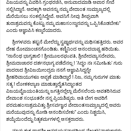
ವಿಜಯವನ್ನು ವಿವರಿಸಿ ಗ್ರಂಥರಚಿಸಿ, ಅನುವಾದಮಾಡಿ ಅಪಾರ ಸೇವೆ
ಸಲ್ಲಿಸಿದ್ದಾನೆ. ಅದಕ್ಕಾಗಿ ಅವನನ್ನು ನಮ್ಮ ವೇದಾಂತ ಸಾಮ್ರಾಜ್ಯದಲ್ಲಿ
ಮೆರೆಯಿಸಲು ಸಂಕಲ್ಪಿಸಿದ್ದೇವೆ. ಅವನಿಗೆ ನೀವು ಶೀಘ್ರವಾಗಿ
ತುರಾಶ್ರಮವನ್ನು ಕೊಟ್ಟು ನಮ್ಮ ಮಹಾಸಂಸ್ಥಾನವನ್ನು ಒಪ್ಪಿಸಿಕೊಡಬೇಕು”
ಎಂದು ಆಜ್ಞಾಪಿಸಿ ಕಣ್ಮರೆಯಾದರು.
ಶ್ರೀಗಳವರು ತಟ್ಟನೆ ಮೇಲೆದ್ದು ಸ್ವಷ್ಟಾರ್ಥವನ್ನು ಮಥಿಸಹತ್ತಿದರು. ಅವರ
ದೇಹ ರೋಮಾಂಚನಗೊಂಡಿತು. ಕಣ್ಣಿನಿಂದ ಆನಂದಬಾಷ್ಪ ಹರಿಯಿತು.
“ನಾನೆಂಥ ಭಾಗ್ಯಶಾಲಿ ! ಶ್ರೀಮೂಲರಘುಪತಿ, ಶ್ರೀವೇದವ್ಯಾಸದೇವರು,
ಶ್ರೀಮದಾಚಾರರ ದರ್ಶನಭಾಗ್ಯ ಪಡೆದೆನಲ್ಲ ! 'ಸಿದ್ಧಂ ನಃ ಸಮೀಹಿತು' ಗುರು
ಪಾದರಾದ ಶ್ರೀವಿಜಯೀಂದ್ರರು ನನಗೆ ಆಜ್ಞಾಪಿಸಿದ್ದನ್ನೇ
ಶ್ರೀಹರಿವಾಯುಗಳೂ ಅಪ್ಪಣೆ ಮಾಡಿದ್ದಾರೆ ! ನಿಜ, ನಮ್ಮ ಗುರುಗಳ ಮಾತು
ಸತ್ಯ ! ಲೋಕಕಲ್ಯಾಣ ಮಾಡುತ್ತಾದೈತಸಿದ್ಧಾಂತದ
ವಿಜಯವೈಜಯಂತಿಯನ್ನು ಜಗತ್ತಿನಲ್ಲೆಲ್ಲಾ ಮೆರೆಸಲೆಂದು ಅವತರಿಸಿರುವ
ದೇವಾಂಶ ಸಂಭೂತರೇ ನನ್ನ ಪ್ರಿಯಶಿಷ್ಯರು. ಅತಿ ಬೇಗ ಅವರಿಗೆ
ಪರಮಹಂಸಾಶ್ರಮವಿತ್ತು ಶ್ರೀಸರ್ವಜ್ಞರ ವೇದಾಂತಸಾಮ್ರಾಜ್ಯದಲ್ಲಿ ಅವರು
ಮರೆಯುವುದನ್ನು ನೋಡಿ ಆನಂದಿಸಬೇಕು” ಎಂದು ನಿಶ್ಚಯಿಸಿ,
ಶಯ್ಕೆಯಿಂದೆದ್ದು ನಿತ್ಯಕರ್ಮಗಳಲ್ಲಿ ಆಸಕ್ತರಾದರು.
ಮಾಘ ಶುಕ್ಲ ದ್ವಾದಶೀ ಅನಧ್ಯಯನವಾದ್ದರಿಂದ ವೇಂಕಟನಾಥಚಾರರು