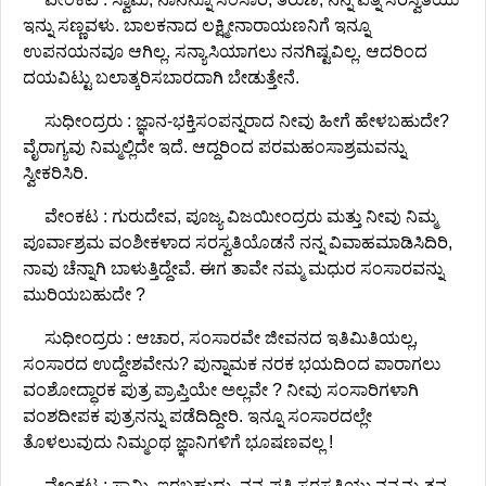
ಇನ್ನು ಸಣ್ಣವಳು. ಬಾಲಕನಾದ ಲಕ್ಷ್ಮೀನಾರಾಯಣನಿಗೆ ಇನ್ನೂ
ಉಪನಯನವೂ ಆಗಿಲ್ಲ. ಸನ್ಯಾಸಿಯಾಗಲು ನನಗಿಷ್ಟವಿಲ್ಲ. ಆದರಿಂದ
ದಯವಿಟ್ಟು ಬಲಾತ್ಕರಿಸಬಾರದಾಗಿ ಬೇಡುತ್ತೇನೆ.
ಸುಧೀಂದ್ರರು : ಜ್ಞಾನ-ಭಕ್ತಿಸಂಪನ್ನರಾದ ನೀವು ಹೀಗೆ ಹೇಳಬಹುದೇ?
ವೈರಾಗ್ಯವು ನಿಮ್ಮಲ್ಲಿದೇ ಇದೆ. ಆದ್ದರಿಂದ ಪರಮಹಂಸಾಶ್ರಮವನ್ನು
ಸ್ವೀಕರಿಸಿರಿ.
ವೇಂಕಟ : ಗುರುದೇವ, ಪೂಜ್ಯ ವಿಜಯೀಂದ್ರರು ಮತ್ತು ನೀವು ನಿಮ್ಮ
ಪೂರ್ವಾಶ್ರಮ ವಂಶೀಕಳಾದ ಸರಸ್ವತಿಯೊಡನೆ ನನ್ನ ವಿವಾಹಮಾಡಿಸಿದಿರಿ,
ನಾವು ಚೆನ್ನಾಗಿ ಬಾಳುತ್ತಿದ್ದೇವೆ. ಈಗ ತಾವೇ ನಮ್ಮ ಮಧುರ ಸಂಸಾರವನ್ನು
ಮುರಿಯಬಹುದೇ ?
ಸುಧೀಂದ್ರರು : ಆಚಾರ, ಸಂಸಾರವೇ ಜೀವನದ ಇತಿಮಿತಿಯಲ್ಲ,
ಸಂಸಾರದ ಉದ್ದೇಶವೇನು? ಪುನ್ನಾಮಕ ನರಕ ಭಯದಿಂದ ಪಾರಾಗಲು
ವಂಶೋದ್ಧಾರಕ ಪುತ್ರ ಪ್ರಾಪ್ತಿಯೇ ಅಲ್ಲವೇ ? ನೀವು ಸಂಸಾರಿಗಳಾಗಿ
ವಂಶದೀಪಕ ಪುತ್ರನನ್ನು ಪಡೆದಿದ್ದೀರಿ. ಇನ್ನೂ ಸಂಸಾರದಲ್ಲೇ
ತೊಳಲುವುದು ನಿಮ್ಮಂಥ ಜ್ಞಾನಿಗಳಿಗೆ ಭೂಷಣವಲ್ಲ !
ವೇಂಕಟ : ಸ್ವಾಮಿ, ಇರಬಹುದು, ನನ್ನ ಪತ್ನಿ ಸರಸ್ವತಿಯು ನನ್ನನ್ನು ತನ್ನ