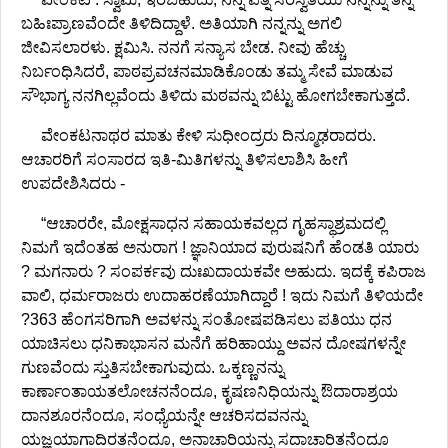
ಬಹಿಃಪ್ರಾಣವೆಂದೇ ತಿಳಿದಿದ್ದಾಳೆ. ಅತಿಯಾಗಿ ನನ್ನನ್ನು ಅಗಲಿ
ಜೀವಿಸಲಾರಳು. ಕ್ಷಮಿಸಿ. ನನಗೆ ಸನ್ಯಾಸ ಬೇಡ. ನೀವು ಹೆಚ್ಚು
ನಿರ್ಬಂಧಿಸಿದರೆ, ಪಾಠಪ್ರವಚನಮಾಡಿಕೊಂಡು ತಮ್ಮ ಸೇವೆ ಮಾಡುವ
ಸೌಭಾಗ್ಯ ನನಗಿಲ್ಲವೆಂದು ತಿಳಿದು ಮಠವನ್ನು ಬಿಟ್ಟು ಹೋಗಬೇಕಾಗುತ್ತದೆ.
ವೇಂಕಟನಾಥರ ಮಾತು ಕೇಳಿ ಸುಧೀಂದ್ರರು ದಿನ್ಮೂಢರಾದರು.
ಆಚಾರರಿಗೆ ಸಂಸಾರದ ಇತಿ-ಮಿತಿಗಳನ್ನು ತಿಳಿಸಲಾಶಿಸಿ ಹೀಗೆ
ಉಪದೇಶಿಸಿದರು -
“ಆಚಾರರೇ, ಮೋಕ್ಷಸಾಧನ ಸಹಾಯಕವಲ್ಲದ ಗೃಹಸ್ಥಾಶ್ರಮದಲ್ಲಿ
ನಿಮಗೆ ಇದೆಂತಹ ಅನುರಾಗ ! ಜ್ಞಾನಿಯಾದ ಪುರುಷನಿಗೆ ಹೆಂಡತಿ ಯಾರು
? ಮಗನಾರು ? ಸಂಪರ್ಕವು ದುಃಖದಾಯಕವೇ ಅಹುದು. ಇದಕ್ಕೆ ಕಪಿರಾಜ
ವಾಲಿ, ಧರ್ಮರಾಜರು ಉದಾಹರಣೆಯಾಗಿದ್ದಾರೆ ! ಇದು ನಿಮಗೆ ತಿಳಿಯದೇ
?363 ಹೆಂಗಸರಿಗಾಗಿ ಅವಳನ್ನು ಸಂತೋಷಪಡಿಸಲು ಪತಿಯು ಧನ
ಯಾಚಿಸಲು ಧನಿಕಾಭಾಸನ ಮನೆಗೆ ಹರಿಹಾಯ್ದು ಅವನ ದೋಷಗಳನ್ನೇ
ಗುಣವೆಂದು ಸ್ತುತಿಸಬೇಕಾಗುವುದು. ಒಕ್ಕಣ್ಣನನ್ನು
ಕಾರ್ಣಾಂತಾಯತಲೋಚನನೆಂದೂ, ಕೃಷಣನಿಧಿಯನ್ನು ಔದಾರಾಶ್ರಯ
ದಾನಶೂರನೆಂದೂ, ಸಂಧ್ಯೆಯನ್ನೇ ಆಚರಿಸದವನನ್ನು
ಯಜ್ಞಯಾಗಾದಿರತನೆಂದೂ, ಅನಾಚಾರಿಯನ್ನು ಸದಾಚಾರಿತನೆಂದೂ