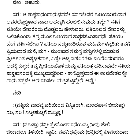
ವೇಂ : ಅಹುದು.
ಸರ : ಆ ಶಾಶ್ವತಾನಂದಾನುಭವವೇ ಸರ್ವಜೀವರ ಗುರಿಯಾಗಿರುವಾಗ
ಅವರಲ್ಲೊಬ್ಬಳಾದ ನಾನು ಅದಕ್ಕಾಗಿ ಹಂಬಲಿಸುವುದು ತಪ್ಪೇ ? ಸತಿಗೆ
ಪತಿಯೇ ದೇವರೆಂದು ದೊಡ್ಡವರು ಹೇಳುವರು. ಪತಿರೂಪದ ದೇವರನ್ನು
ಒಲಿಸಿಕೊಂಡು ತನ್ನ ಮೂಲಗುರಿಯಾದ ಶಾಶ್ವತಸುಖಸಾಧನೆii ಸತಿಯು
ಹೇಗೆ ವರ್ತಿಸಬೇಕು ? ಪತಿಯ ಸದ್ಗುಣಾದಿರೂಪ ಮಹಿಮೆಗಳನ್ನರಿತು ತನಗೆ
ಪ್ರಿಯವಾದ ಮನೆ, ಮಗ - ಮುಂತಾದ ಸಮಸ್ತ ವಸ್ತುಗಳಲ್ಲಿ ಮಾಡುವ
ಪ್ರೀತಿಗಿಂತ ಅತ್ಯಧಿಕವಾಗಿ, ಎಷ್ಟೇ ಅಡ್ಡಿ ವಿಡೂರಗಳು ಬಂದೊದಗಿದರೂ
ಅದಕ್ಕೆ ಕುಗ್ಗದೆ ತನ್ನ ಪ್ರೀತಿಯಹೊಳೆಯನ್ನು ಪತಿಯತ್ತ ಹರಿಸುವುದೇ ಸತಿಯ
ಶಾಶ್ವತಾನಂದಕ್ಕೆ ಮುಖ್ಯವಾದ್ದರಿಂದ - ಶಾಸ್ಪೋಕ್ತವಾದ ಈ ಉಪದೇಶವನ್ನೇ
ನಾನು ತಪ್ಪದೇ ಅನುಸರಿಸಲು ಯತ್ನಿಸುತ್ತಿದ್ದೇನೆ. ಅಷ್ಟೆ !
ವೇರಿ :
: (ಪತ್ನಿಯ ವಾದವೈಖರಿಯಿಂದ ವಿಸ್ಮಿತರಾಗಿ, ಮಂದಹಾಸ ಬೀರುತ್ತಾ)
ಸರಿ, ಸರಿ ! ನಿನ್ನೀಹುಚ್ಚಿಗೆ ಮದ್ದಿಲ್ಲ !
ಸರ : (ನಗುತ್ತಾ) ನನ್ನೀ ಪ್ರೇಮೋಪಾಸನೆಯನ್ನು ನೀವು ಹೇಗೆ
ಬೇಕಾದರೂ ತಿಳಿಯಿರಿ. ಸ್ವಾಮಿ, ನವವಿಧಪ್ರೇಮ (ಭಕ್ತಿ)ದಲ್ಲಿ ಕೊನೆಯದಾದ