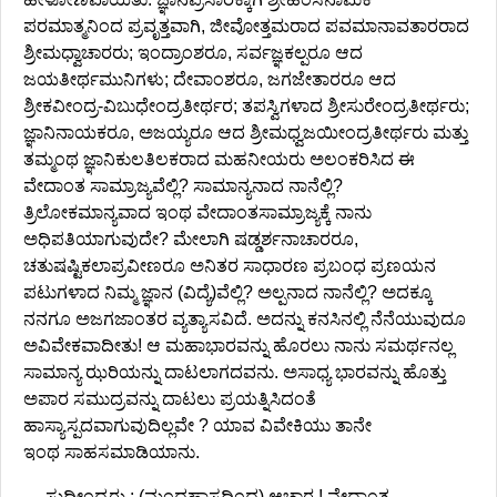
ಪರಮಾತ್ಮನಿಂದ ಪ್ರವೃತ್ತವಾಗಿ, ಜೀವೋತ್ತಮರಾದ ಪವಮಾನಾವತಾರರಾದ
ಶ್ರೀಮಧ್ವಾಚಾರರು; ಇಂದ್ರಾಂಶರೂ, ಸರ್ವಜ್ಞಕಲ್ಪರೂ ಆದ
ಜಯತೀರ್ಥಮುನಿಗಳು; ದೇವಾಂಶರೂ, ಜಗಜೇತಾರರೂ ಆದ
ಶ್ರೀಕವೀಂದ್ರ-ವಿಬುಧೇಂದ್ರತೀರ್ಥರ; ತಪಸ್ವಿಗಳಾದ ಶ್ರೀಸುರೇಂದ್ರತೀರ್ಥರು;
ಜ್ಞಾನಿನಾಯಕರೂ, ಅಜಯ್ಯರೂ ಆದ ಶ್ರೀಮಧ್ವಜಯೀಂದ್ರತೀರ್ಥರು ಮತ್ತು
ತಮ್ಮಂಥ ಜ್ಞಾನಿಕುಲತಿಲಕರಾದ ಮಹನೀಯರು ಅಲಂಕರಿಸಿದ ಈ
ವೇದಾಂತ ಸಾಮ್ರಾಜ್ಯವೆಲ್ಲಿ? ಸಾಮಾನ್ಯನಾದ ನಾನೆಲ್ಲಿ?
ತ್ರಿಲೋಕಮಾನ್ಯವಾದ ಇಂಥ ವೇದಾಂತಸಾಮ್ರಾಜ್ಯಕ್ಕೆ ನಾನು
ಅಧಿಪತಿಯಾಗುವುದೇ? ಮೇಲಾಗಿ ಷಡ್ಡರ್ಶನಾಚಾರರೂ,
ಚತುಷಷ್ಟಿಕಲಾಪ್ರವೀಣರೂ ಅನಿತರ ಸಾಧಾರಣ ಪ್ರಬಂಧ ಪ್ರಣಯನ
ಪಟುಗಳಾದ ನಿಮ್ಮ ಜ್ಞಾನ (ವಿದ್ಯೆ)ವೆಲ್ಲಿ? ಅಲ್ಪನಾದ ನಾನೆಲ್ಲಿ? ಅದಕ್ಕೂ
ನನಗೂ ಅಜಗಜಾಂತರ ವ್ಯತ್ಯಾಸವಿದೆ. ಅದನ್ನು ಕನಸಿನಲ್ಲಿ ನೆನೆಯುವುದೂ
ಅವಿವೇಕವಾದೀತು! ಆ ಮಹಾಭಾರವನ್ನು ಹೊರಲು ನಾನು ಸಮರ್ಥನಲ್ಲ
ಸಾಮಾನ್ಯ ಝರಿಯನ್ನು ದಾಟಲಾಗದವನು. ಅಸಾಧ್ಯ ಭಾರವನ್ನು ಹೊತ್ತು
ಅಪಾರ ಸಮುದ್ರವನ್ನು ದಾಟಲು ಪ್ರಯತ್ನಿಸಿದಂತೆ
ಹಾಸ್ಯಾಸ್ಪದವಾಗುವುದಿಲ್ಲವೇ ? ಯಾವ ವಿವೇಕಿಯು ತಾನೇ
ಇಂಥ ಸಾಹಸಮಾಡಿಯಾನು.
ಸುಧೀಂದ್ರರು : (ಮಂದಹಾಸದಿಂದ) ಆಚಾರ ! ವೇದಾಂತ