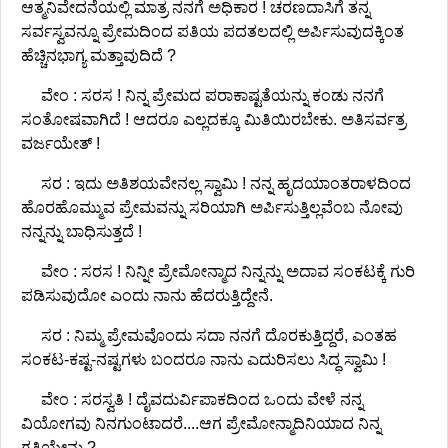
ಆತ್ಮನಿವೇದನೆಯಲ್ಲಿ ಮಾತ್ರ ನನಗೆ ಅಧಿಕಾರ ! ಚರಣದಾಸಿಗೆ ತನ್ನ
ಸರ್ವಸ್ವವನ್ನೂ ಪ್ರೇಮದಿಂದ ಪತಿಯ ಪದತಲದಲ್ಲಿ ಅರ್ಪಿಸುವುದಕ್ಕಿಂತ
ಹೆಚ್ಚಿನಭಾಗ್ಯ ಮತ್ತಾವುದಿದೆ ?
ವೇಂ : ಸರಸ ! ನಿನ್ನ ಪ್ರೇಮದ ಪರಾಕಾಷ್ಟತೆಯನ್ನು ಕಂಡು ನನಗೆ
ಸಂತೋಷವಾಗಿದೆ ! ಆದರೂ ಎಲ್ಲದಕ್ಕೂ ಮಿತಿಯಿರಬೇಕು. ಅತಿಸರ್ವತ್ರ
ವರ್ಜಯೇತ್ !
ಸರ : ಇದು ಅತಿಶಯವೇನಲ್ಲ ಸ್ವಾಮಿ ! ನನ್ನ ಹೃದಯಾಂತರಾಳದಿಂದ
ಹೊರಹೊಮ್ಮುವ ಪ್ರೇಮವನ್ನು ಸರಿಯಾಗಿ ಅರ್ಪಿಸುತ್ತಿಲ್ಲವೆಂಬ ನೋವು
ನನ್ನನ್ನು ಬಾಧಿಸುತ್ತದೆ !
ವೇಂ : ಸರಸ ! ನಿನ್ನೀ ಪ್ರೇಮೋನ್ಮಾದ ನಿನ್ನನ್ನು ಅದಾವ ಸಂಕಟಕ್ಕೆ ಗುರಿ
ಪಡಿಸುವುದೋ ಎಂದು ನಾನು ಹೆದರುತ್ತಿದ್ದೇನೆ.
ಸರ : ನಿಮ್ಮ ಪ್ರೇಮವೊಂದು ಸದಾ ನನಗೆ ದೊರಕುತ್ತಿದ್ದರೆ, ಎಂತಹ
ಸಂಕಟ-ಕಷ್ಟ-ನಷ್ಟಗಳು ಬಂದರೂ ನಾನು ಎದುರಿಸಲು ಸಿದ್ಧ ಸ್ವಾಮಿ !
ವೇಂ : ಸರಸ್ವತಿ ! ದೈವದುರ್ವಿಪಾಕದಿಂದ ಒಂದು ವೇಳೆ ನನ್ನ
ವಿಯೋಗವು ನಿನಗುಂಟಾದರೆ....ಆಗ ಪ್ರೇಮೋನ್ಮಾದಿನಿಯಾದ ನಿನ್ನ
ಗತಿಯೇನು ?