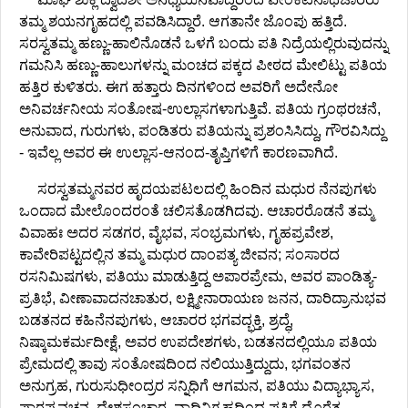
ತಮ್ಮ ಶಯನಗೃಹದಲ್ಲಿ ಪವಡಿಸಿದ್ದಾರೆ. ಆಗತಾನೇ ಜೊಂಪು ಹತ್ತಿದೆ.
ಸರಸ್ವತಮ್ಮ ಹಣ್ಣು-ಹಾಲಿನೊಡನೆ ಒಳಗೆ ಬಂದು ಪತಿ ನಿದ್ರೆಯಲ್ಲಿರುವುದನ್ನು
ಗಮನಿಸಿ ಹಣ್ಣು-ಹಾಲುಗಳನ್ನು ಮಂಚದ ಪಕ್ಕದ ಪೀಠದ ಮೇಲಿಟ್ಟು ಪತಿಯ
ಹತ್ತಿರ ಕುಳಿತರು. ಈಗ ಹತ್ತಾರು ದಿನಗಳಿಂದ ಅವರಿಗೆ ಅದೇನೋ
ಅನಿವರ್ಚನೀಯ ಸಂತೋಷ-ಉಲ್ಲಾಸಗಳಾಗುತ್ತಿವೆ. ಪತಿಯ ಗ್ರಂಥರಚನೆ,
ಅನುವಾದ, ಗುರುಗಳು, ಪಂಡಿತರು ಪತಿಯನ್ನು ಪ್ರಶಂಸಿಸಿದ್ದು, ಗೌರವಿಸಿದ್ದು
- ಇವೆಲ್ಲ ಅವರ ಈ ಉಲ್ಲಾಸ-ಆನಂದ-ತೃಪ್ತಿಗಳಿಗೆ ಕಾರಣವಾಗಿದೆ.
ಸರಸ್ವತಮ್ಮನವರ ಹೃದಯಪಟಲದಲ್ಲಿ ಹಿಂದಿನ ಮಧುರ ನೆನಪುಗಳು
ಒಂದಾದ ಮೇಲೊಂದರಂತೆ ಚಲಿಸತೊಡಗಿದವು. ಆಚಾರರೊಡನೆ ತಮ್ಮ
ವಿವಾಹಃ ಅದರ ಸಡಗರ, ವೈಭವ, ಸಂಭ್ರಮಗಳು, ಗೃಹಪ್ರವೇಶ,
ಕಾವೇರಿಪಟ್ಟದಲ್ಲಿನ ತಮ್ಮ ಮಧುರ ದಾಂಪತ್ಯ ಜೀವನ; ಸಂಸಾರದ
ರಸನಿಮಿಷಗಳು, ಪತಿಯು ಮಾಡುತ್ತಿದ್ದ ಅಪಾರಪ್ರೇಮ, ಅವರ ಪಾಂಡಿತ್ಯ-
ಪ್ರತಿಭೆ, ವೀಣಾವಾದನಚಾತುರ, ಲಕ್ಷ್ಮೀನಾರಾಯಣ ಜನನ, ದಾರಿದ್ರಾನುಭವ
ಬಡತನದ ಕಹಿನೆನಪುಗಳು, ಆಚಾರರ ಭಗವದ್ಭಕ್ತಿ, ಶ್ರದ್ಧೆ,
ನಿಷ್ಕಾಮಕರ್ಮದೀಕ್ಷೆ, ಅವರ ಉಪದೇಶಗಳು, ಬಡತನದಲ್ಲಿಯೂ ಪತಿಯ
ಪ್ರೇಮದಲ್ಲಿ ತಾವು ಸಂತೋಷದಿಂದ ನಲಿಯುತ್ತಿದ್ದುದು, ಭಗವಂತನ
ಅನುಗ್ರಹ, ಗುರುಸುಧೀಂದ್ರರ ಸನ್ನಿಧಿಗೆ ಆಗಮನ, ಪತಿಯು ವಿದ್ಯಾಭ್ಯಾಸ,
ಪಾಠಪ್ರವಚನ, ದೇಶಸಂಚಾರ, ವಾದಿನಿಗ್ರಹದಿಂದ ಪತಿಗೆ ದೊರೆತ