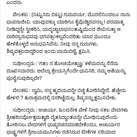
ಎಂದರು.
ವೇಂಕಟ : (ನಿಟ್ಟುಸಿರು ಬಿಟ್ಟು) ಗುರುವರ್ಯ, ಮೊದಲಿನಿಂದಲೂ ನಾನು
ಭಾವನಾಜೀವಿ. ಯಾವುದಕ್ಕೂ ಯಾರಿಗೂ ಕೈವೊಡ್ಡಿದವನಲ್ಲ ! ಪರಮಾತ್ಮ
ನೀಡಿದ್ದನ್ನೇ ಸ್ವೀಕರಿಸಿ, ಯದೃಚ್ಛಾಲಾಭಸಂತುಷ್ಟಿಯಿಂದ ಜೀವಿಸುತ್ತಾ ಆ
ದಾರಿದ್ರಾನುಭವವು ಭಗವತ್ಸಂಕಲ್ಪವೆಂದರಿತು ಯಾರ ಮುಂದೂ
ಹೇಳಿಕೊಳ್ಳದೆ ಅನುಭವಿಸಿದೆನು. ನೀವು ನನ್ನ ಗುರುಗಳು,
ಶಿಷ್ಯವತ್ಸಲರಾದ್ದರಿಂದ ಇಂದು ಬಾಯಿಬಿಟ್ಟೆ, ಕ್ಷಮಿಸಿ.
ಸುಧೀಂದ್ರರು : 'ಗತಂ ನ ಶೋಚಯೇತ್ಪಾಜ್ಞ' ಕಳೆದುದನ್ನು ನೆನೆದು
ದುಃಖಿಸಬಾರದು. ಅದೆಲ್ಲಾ ಶ್ರೇಯಸ್ಸಿಗೆಂದೇ ಭಾವಿಸಿರಿ, ನಮ್ಮ ಆಶೆಯನ್ನು
ಪೂರೈಸುವುದಿಲ್ಲವೇ?
ವೇಂಕಟ : ಸ್ವಾಮಿ, ನನ್ನ ಹೃದಯವನ್ನೇ ಬಿಚ್ಚಿ ತೋರಿಸಿದ್ದೇನೆ. ಹೆಚ್ಚೇನು
ಹೇಳಲಿ ? ತುರಾಶ್ರಮದಲ್ಲಿ ನನಗಿಚ್ಛೆಯಿಲ್ಲ. ಶಿಷ್ಯನನ್ನು ಕ್ಷಮಿಸಬೇಕು.
ಸುಧೀಂದ್ರರು : ಆಚಾರ್ಯ, ಹಿಂದನೇಕ ವೇಳೆ ನೀವು ಸಕಲ ವೇದಗಳು
ಶ್ರೀಹರಿಸರ್ವೋತ್ತಮತ್ವಾದಿ ದೈತಸಿದ್ಧಾಂತವನ್ನೇ ಬೋಧಿಸುವುದೆಂದು
ತೋರಿಸಲು ವೇದಗಳಿಗೆ ಭಾಷ್ಯರಚನಮಾಡಬೇಕೆಂದೂ, ಆಚಾರ್ಯರ
ಭಾಷ್ಟ್ರಗಳಿಗೆ ಶ್ರೀಜಯಮುನಿಗಳು ರಚಿಸಿರುವ ಟೀಕೆಗಳ ಸರಿಯಾದ