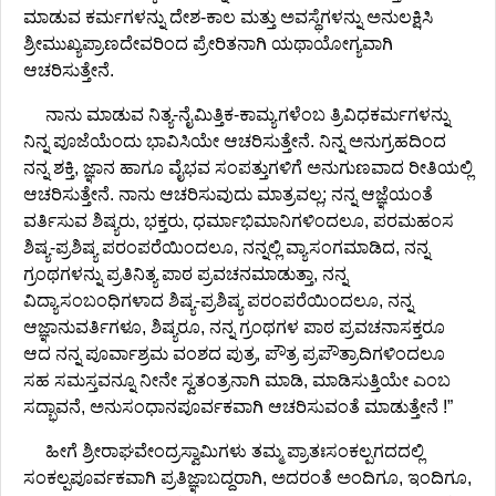
ಮಾಡುವ ಕರ್ಮಗಳನ್ನು ದೇಶ-ಕಾಲ ಮತ್ತು ಅವಸ್ಥೆಗಳನ್ನು ಅನುಲಕ್ಷಿಸಿ
ಶ್ರೀಮುಖ್ಯಪ್ರಾಣದೇವರಿಂದ ಪ್ರೇರಿತನಾಗಿ ಯಥಾಯೋಗ್ಯವಾಗಿ
ಆಚರಿಸುತ್ತೇನೆ.
ನಾನು ಮಾಡುವ ನಿತ್ಯ-ನೈಮಿತ್ತಿಕ-ಕಾಮ್ಯಗಳೆಂಬ ತ್ರಿವಿಧಕರ್ಮಗಳನ್ನು
ನಿನ್ನ ಪೂಜೆಯೆಂದು ಭಾವಿಸಿಯೇ ಆಚರಿಸುತ್ತೇನೆ. ನಿನ್ನ ಅನುಗ್ರಹದಿಂದ
ನನ್ನ ಶಕ್ತಿ, ಜ್ಞಾನ ಹಾಗೂ ವೈಭವ ಸಂಪತ್ತುಗಳಿಗೆ ಅನುಗುಣವಾದ ರೀತಿಯಲ್ಲಿ
ಆಚರಿಸುತ್ತೇನೆ. ನಾನು ಆಚರಿಸುವುದು ಮಾತ್ರವಲ್ಲ; ನನ್ನ ಆಜ್ಞೆಯಂತೆ
ವರ್ತಿಸುವ ಶಿಷ್ಯರು, ಭಕ್ತರು, ಧರ್ಮಾಭಿಮಾನಿಗಳಿಂದಲೂ, ಪರಮಹಂಸ
ಶಿಷ್ಯ-ಪ್ರಶಿಷ್ಯ ಪರಂಪರೆಯಿಂದಲೂ, ನನ್ನಲ್ಲಿ ವ್ಯಾಸಂಗಮಾಡಿದ, ನನ್ನ
ಗ್ರಂಥಗಳನ್ನು ಪ್ರತಿನಿತ್ಯ ಪಾಠ ಪ್ರವಚನಮಾಡುತ್ತಾ, ನನ್ನ
ವಿದ್ಯಾಸಂಬಂಧಿಗಳಾದ ಶಿಷ್ಯ-ಪ್ರಶಿಷ್ಯ ಪರಂಪರೆಯಿಂದಲೂ, ನನ್ನ
ಆಜ್ಞಾನುವರ್ತಿಗಳೂ, ಶಿಷ್ಯರೂ, ನನ್ನ ಗ್ರಂಥಗಳ ಪಾಠ ಪ್ರವಚನಾಸಕ್ತರೂ
ಆದ ನನ್ನ ಪೂರ್ವಾಶ್ರಮ ವಂಶದ ಪುತ್ರ, ಪೌತ್ರ ಪ್ರಪೌತ್ರಾದಿಗಳಿಂದಲೂ
ಸಹ ಸಮಸ್ತವನ್ನೂ ನೀನೇ ಸ್ವತಂತ್ರನಾಗಿ ಮಾಡಿ, ಮಾಡಿಸುತ್ತಿಯೇ ಎಂಬ
ಸದ್ಭಾವನೆ, ಅನುಸಂಧಾನಪೂರ್ವಕವಾಗಿ ಆಚರಿಸುವಂತೆ ಮಾಡುತ್ತೇನೆ !”
ಹೀಗೆ ಶ್ರೀರಾಘವೇಂದ್ರಸ್ವಾಮಿಗಳು ತಮ್ಮ ಪ್ರಾತಃಸಂಕಲ್ಪಗದದಲ್ಲಿ
ಸಂಕಲ್ಪಪೂರ್ವಕವಾಗಿ ಪ್ರತಿಜ್ಞಾಬದ್ದರಾಗಿ, ಅದರಂತೆ ಅಂದಿಗೂ, ಇಂದಿಗೂ,