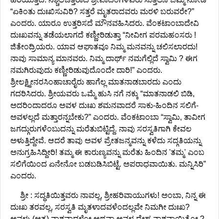
“ಏಕಿಂತು ದುಃಖಿಸುವಿರಿ? ಸತ್ತರೆ ಮೃತರಾದವರು ಮರಳಿ ಬರುವರೇ?”
ಎಂದರು. ಯಾರೂ ಉತ್ತರಿಸದೆ ಮೌನವಹಿಸಿದರು. ವೆಂಕಟಾಂಬಾದೇವಿ
ದುಃಖವನ್ನು ತಡೆಯಲಾಗದೆ ಕಣ್ಣೀರಿಡುತ್ತಾ “ನೀವೀಗ ಪರಮಹಂಸರು !
ಜಿತೇಂದ್ರಿಯರು. ಯಾವ ಆಘಾತವೂ ನಿಮ್ಮ ಮನವನ್ನು ಚಲಿಸಲಾರದು!
ನಾವು ಸಾಮಾನ್ಯ ಮಾನವರು. ನಿಮ್ಮ ದಾರ್ಥ್ ನಮಗೆಲ್ಲಿದೆ ಸ್ವಾಮಿ ? ಈಗ
ನಮಗಿರುವುದು ಕಣ್ಣೀರಿಡುವುದೊಂದೇ ದಾರಿ!” ಎಂದರು.
ಶ್ರೀಲಕ್ಷ್ಮೀನರಸಿಂಹಾಚಾರೈರು ಹಾಗೆಲ್ಲ ಮಾತನಾಡಬಾರದು ಎಂದು
ಗದರಿಸಿದರು. ಶ್ರೀಯವರು ಒಮ್ಮೆ ಹುಸಿ ನಗೆ ನಕ್ಕು “ಮಾತನಾಡಲಿ ಬಿಡಿ,
ಅದರಿಂದಾದರೂ ಅವಳ ದುಃಖ ಶಮನವಾದರೆ ಸಾಕು-ಹಿಂದಿನ ಸಲಿಗೆ-
ಅವಳಲ್ಲದೆ ಮತ್ತಾರನ್ನಬೇಕು?” ಎಂದರು. ವೆಂಕಟಾಂಬಾ “ಸ್ವಾಮಿ, ತಾವೀಗ
ಜಗದ್ಗುರುಗಳೆಂಬುದನ್ನು ಮರೆತುಬಿಟ್ಟಿದ್ದೆ. ನಾವು ಸರಸ್ವತಿಗಾಗಿ ಕೇವಲ
ಅಳುತ್ತಿದ್ದೇವೆ. ಆದರೆ ತಾವು ಅವಳ ಪ್ರೇತಜನ್ಮವನ್ನು ಕಳೆದು ಸದ್ಗತಿಯನ್ನು
ಅನುಗ್ರಹಿಸಿದ್ದೀರಿ! ತಮ್ಮ ಈ ಕಾರುಣ್ಯವನ್ನು ಮರೆತು ಹಿಂದಿನ 'ತಮ್ಮ' ಎಂಬ
ಸಲಿಗೆಯಿಂದ ಏನೇನೋ ಬಡಬಡಿಸಿಬಿಟ್ಟೆ. ಅಪರಾಧವಾಯಿತು. ಮನ್ನಿಸಿರಿ”
ಎಂದರು.
ಶ್ರೀ : ಸದ್ಧತಿಯಿತ್ತವರು ನಾವಲ್ಲ, ಶ್ರೀಹರಿವಾಯುಗಳು! ಅಂಬಾ, ನಿನ್ನ ಈ
ದುಃಖ ತರವಲ್ಲ, ಸರಸ್ವತಿ ಮೃತಳಾದವಳೆಂದಲ್ಲವೇ ನಿಮಗೀ ದುಃಖ?
ಅವಳು (ಆತ್ಮ) ನಾಶವಾದಳೋ ಅಥವಾ ಅವಳ ದೇಹ ನಾಶವಾಯಿತೋ ? -