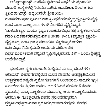
ಆನ್ನೋದ್ಧಾರಕ್ಕಾಗಿ ಮಾಡಿಕೊಳ್ಳಬೇಕಾದ ಸಾಧನೆಯ ಪ್ರಕಾರಗಳು
ವೇದಾದಿ ಶಾಸ್ತ್ರಗಳಲ್ಲಿ ನಿರೂಪಿತವಾಗಿದೆ. ಅನಾದಿಕಾಲದಿಂದ ಜನರು
ತ್ರಿವಿಧರಾಗಿದ್ದಾರೆ. ಆದ್ದರಿಂದಲೇ ಶ್ರೀಹರಿಯು
ಗುಣಕರ್ಮವಿಭಾಗಪೂರ್ವಕವಾಗಿ ತ್ರಿವಿಧಜೀವರನ್ನು ಬ್ರಹ್ಮ-ಕ್ಷತ್ರಿಯ-ವೈಶ್ಯ-
ಶೂದ್ರ ಎಂಬ ನಾಲ್ಕು ವರ್ಣಗಳಾಗಿ ವಿಂಗಡಿಸಿ ಸೃಷ್ಟಿಸಿದ್ದಾನೆ.
“ಚಾತುರ್ವಣ್ಯ್ರಂ ಮಯಾ ಸ್ಪಷ್ಟಂ ಗುಣಕರ್ಮವಿಭಾಗಶಃ| ತಸ್ಯ ಕರ್ತಾರಮಪಿ
ಮಾಂ ವಿಧಕರ್ತಾರಮವ್ಯಯಮ್ || (ಗೀತಾ, ೪-೧೩ ) ಬ್ರಾಹ್ಮಣ ಕ್ಷತ್ರಿಯ-
ವೈಶ್ಯ-ಶೂದ್ರ ಎಂಬ ನಾಲ್ಕು ವರ್ಣಗಳೂ ಸತ್ವರಜಸ್ತಮೋಗುಣ,
ಕರ್ಮವಿಭಾಗನಿಮಿತ್ತಮಾಡಿ ಆಯಾಯ ವರ್ಣೋಚಿತ
ವಿಭಾಗಪೂರ್ವಕವಾಗಿ ನನ್ನಿಂದ ಸೃಷ್ಟಿಸಲ್ಪಟ್ಟವೆಂದು ತಿಳಿ” - ಎಂದು ಶ್ರೀಕೃಷ್ಣ
ಉದೇಶಿಸಿದ್ದಾನೆ.
ಭೂಲೋಕ-ಸ್ವರ್ಗಲೋಕಾದಿಗಳಲ್ಲಿರುವ ಮನುಷ್ಯ-ದೇವತೆಗಳೇ
ಆದಿಯಾಗಿ ಜೀವವರ್ಗದಲ್ಲಿರುವ ಯಾವ ಜೀವನೂ ಜಡಪ್ರಕೃತಿಯಿಂದ
ಉತ್ಪನ್ನವಾದ ಸತ್ವ-ರಜಸ್ತಮೋಗುಣಗಳಿಗೆ ಸಿಲುಕದಿರಲು ಸಾಧ್ಯವೇ ಇಲ್ಲ!
ಸರ್ವಜೀವರೂ ತ್ರಿಗುಣ ಬದರು. ಆದರೆ ಹಿಂದೆ ಹೇಳಿದಂತೆ ಜೀವರ
ಸ್ವರೂಪವು ಮಾತ್ರ ಪ್ರಾಕೃತಗುಣ ಮಯವಲ್ಲ, ಅದು ಅಪ್ರಾಕೃತವಾದುದು.
ಆದರೂ ಈ ಗುಣತ್ರಯವು ಜೀವರ ಸ್ವರೂಪವನ್ನಾವರಿಸಿ
ಪ್ರಕೃತಿಬಂಧಕ್ಕೀಡುಮಾಡಿ ಸ್ವರೂಪವ್ಯಂಜಕವಾಗುವುದು. ಜೀವನ