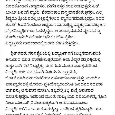
ಕುಂಭಕೋಣದ ವಿದ್ವಾಂಸರ, ಮನೆತನಸ್ಥರ ಉಪನೀತಪುತ್ರರು ಹೀಗೆ
೩೦-೩೫ ಜನರಿಗೆ ನ್ಯಾಯ, ವೇದಾಂತಾದಿಶಾಸ್ತ್ರಪಾಠಹೇಳುತ್ತಿದ್ದರು. ಎಲ್ಲ
ಶಿಷ್ಯರೂ ಶ್ರೀಯವರಲ್ಲಿ ಭಕ್ತಿಶ್ರದ್ಧೆಗಳಿಂದ ವ್ಯಾಸಂಗಮಾಡುತ್ತಿದ್ದರು. ಇದರ
ಜೊತೆಗೆ ಹಿಂದಿನಿಂದಲೂ ಅಧ್ಯಯನಮಾಡುತ್ತಿದ್ದ ಇಪ್ಪತ್ತು ಮೂವತ್ತು ಜನ
ಪ್ರೌಢವಿದ್ಯಾರ್ಥಿಗಳೂ ಓದುತ್ತಿದ್ದರು. ಆ ಪಾಠಪ್ರವಚನದ ವೈಭವವನ್ನು
ನೋಡಿ ಆನಂದಿಸಲೆಂದೇ ಅನೇಕ ಲೌಕಿಕ-ವೈದಿಕ-
ವಿದ್ವಜ್ಜನರು ಪಾಠಕಾಲದಲ್ಲಿ ಬಂದು ಕುಳಿತಿರುತ್ತಿದ್ದರು.
ಶ್ರೀಗಳವರು ಸರಳಶೈಲಿಯಲ್ಲಿ ವಿದ್ಯಾರ್ಥಿಗಳಿಗೆ ಬುದ್ದಿಸವಾಗುವಂತೆ
ಅನುವಾದ ಮಾಡಿ ಪಾಠಹೇಳುತ್ತಿರುವಾಗ ಅದು ಶಿಷ್ಯರ ಚಿತ್ತಭಿತ್ತಿಯಲ್ಲಿ
ಶಾಶ್ವತವಾಗಿ ನೆಲೆ ನಿಲ್ಲುತ್ತಿತ್ತು. ಈ ಬಗೆಯ ನೂತನ ಪಾಠಕ್ರಮದಿಂದ
ವಿದ್ಯಾರ್ಥಿಗಳು ಸುಲಭವಾಗಿ ವಿಷಯಗಳನ್ನು ಗ್ರಹಿಸಿ,
ಚಿಂತನೆಮಾಡಿಮುಂದುವರೆಯಲು ಸಹಾಯಕವಾಗುತ್ತಿತ್ತು. ಮರುದಿನ
ಪಾಠಪ್ರಾರಂಭಕ್ಕೆ ಮೊದಲು ಪ್ರತಿಯೊಬ್ಬರಿಂದಲೂ ಹಿಂದಿನದಿನದಪಾಠ
ಭಾಗವನ್ನು ಅನುವಾದ ಮಾಡಿಸಿ, ತಪ್ಪಿದಲ್ಲಿ ತಿದ್ದಿ ಮತ್ತೆ ಅನುವಾದ
ಮಾಡಿಸುತ್ತಿದ್ದರು. ಇದರಿಂದ ಮೂರು ನಾಲ್ಕು ಬಾರಿ ವಿಷಯಗಳನ್ನು ಗ್ರಹಿಸಿ
ನಿರ್ಣಾಯಕವಾಗಿ ವಿವೇಚನಾತ್ಮಕವಾಗಿ ಅನುವಾದಮಾಡಲು
ವಿದ್ಯಾರ್ಥಿಗಳಿಗೆ ಸಹಾಯಕವಾಗುತ್ತಿತ್ತು. ಇದರಿಂದ ಪ್ರತಿವಿದ್ಯಾರ್ಥಿಯೂ
ಕಾಲಕಾಲಕ್ಕೆ ತನ್ನ ವ್ಯಾಸಂಗ ವಿಷಯದಲ್ಲಿ, ಪೂರ್ವಾವಲೋಕನ