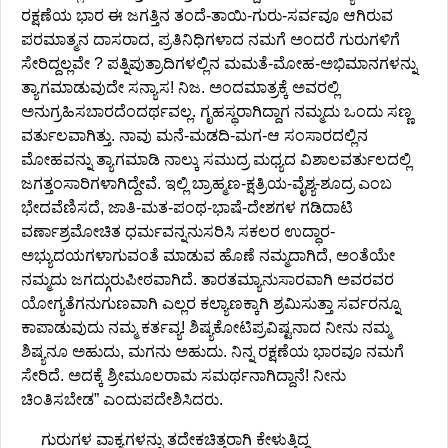
ರಕ್ಷಣೆಯ ಭಾರ ಈ ಜಗತ್ತಿನ ತಂದೆ-ತಾಯಿ-ಗುರು-ಸರ್ವವೂ ಆಗಿರುವ
ಪರಮಾತ್ಮನ ದಾಸರಾದ, ಪ್ರತಿನಿಧಿಗಳಾದ ನಮಗೆ ಅಂದರೆ ಗುರುಗಳಿಗೆ
ಸೇರಿದ್ದಲ್ಲವೇ ? ಪತ್ನಿಪುತ್ರಾದಿಗಳಲ್ಲಿನ ಮಮತೆ-ಮೋಹ-ಅಭಿಮಾನಗಳನ್ನು
ತ್ಯಾಗಮಾಡುವುದೇ ಸನ್ಯಾಸ! ನಿಜ. ಅಂದಮಾತ್ರಕ್ಕೆ ಅವರಲ್ಲಿ
ಅನುಗ್ರಹಿಸಬಾರದೆಂದರ್ಥವಲ್ಲ. ಗೃಹಸ್ಥರಾಗಿದ್ದಾಗ ನಮ್ಮದು ಒಂದು ಸಣ್ಣ
ವರ್ತುಲವಾಗಿತ್ತು. ನಾವು ಮನೆ-ಮಡದಿ-ಮಗ-ಆ ಸಂಸಾರದಲ್ಲಿನ
ಮೋಹವನ್ನು ತ್ಯಾಗಮಾಡಿ ನಾಲ್ಕು ಸಮುದ್ರ ಮಧ್ಯದ ವಿಶಾಲವರ್ತುಲದಲ್ಲಿ
ಜಗತ್ತಂಸಾರಿಗಳಾಗಿದ್ದೇವೆ. ಇಲ್ಲಿ ಬ್ರಾಹ್ಮಣ-ಕ್ಷತ್ರಿಯ-ವೈಶ್ಯ-ಶೂದ್ರ ಎಂಬ
ಭೇದವೆಣಿಸದೆ, ಜಾತಿ-ಮತ-ಪಂಥ-ಭಾಷೆ-ದೇಶಗಳ ಗಡಿದಾಟಿ
ವರ್ಣಾಶ್ರಮೋಚಿತ ಧರ್ಮವನ್ನನುಸರಿಸಿ ಸಕಲರ ಉದ್ಧಾರ-
ಅಭ್ಯುದಯಗಳಾಗುವಂತೆ ಮಾಡುವ ಹೊಣೆ ನಮ್ಮದಾಗಿದೆ, ಅಂತೆಯೇ
ನಮ್ಮದು ಜಗದ್ಗುರುಪೀಠವಾಗಿದೆ. ತಾರತಮ್ಯಾನುಸಾರವಾಗಿ ಅವರವರ
ಯೋಗ್ಯತೆಗನುಗುಣವಾಗಿ ಎಲ್ಲರ ಕಲ್ಯಾಣಕ್ಕಾಗಿ ಶ್ರಮಿಸುತ್ತಾ ಸರ್ವರನ್ನೂ
ಕಾಪಾಡುವುದು ನಮ್ಮ ಕರ್ತವ್ಯ! ಶಿಷ್ಯಕೋಟಿಪ್ರವಿಷ್ಟನಾದ ನೀನು ನಮ್ಮ
ಶಿಷ್ಯನೂ ಅಹುದು, ಮಗನು ಅಹುದು. ನಿನ್ನ ರಕ್ಷಣೆಯ ಭಾರವೂ ನಮಗೆ
ಸೇರಿದೆ. ಅದಕ್ಕೆ ಶ್ರೀಮೂಲರಾಮ ಸಮರ್ಥನಾಗಿದ್ದಾನೆ! ನೀನು
ಚಿಂತಿಸಬೇಡ” ಎಂದುಪದೇಶಿಸಿದರು.
ಗುರುಗಳ ವಾಕ್ಯಗಳನ್ನು ತದೇಕಚಿತ್ತರಾಗಿ ಕೇಳುತ್ತಿದ್ದ