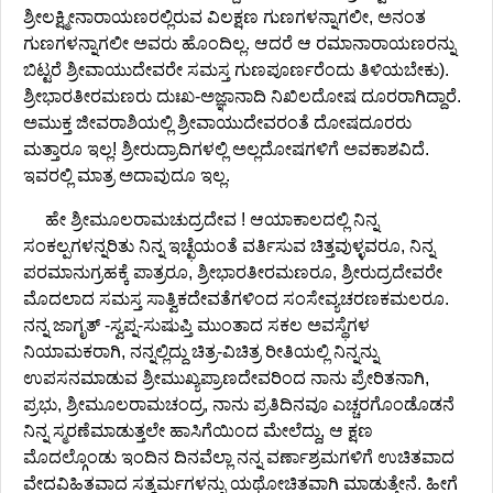
ಶ್ರೀಲಕ್ಷ್ಮೀನಾರಾಯಣರಲ್ಲಿರುವ ವಿಲಕ್ಷಣ ಗುಣಗಳನ್ನಾಗಲೀ, ಅನಂತ
ಗುಣಗಳನ್ನಾಗಲೀ ಅವರು ಹೊಂದಿಲ್ಲ. ಆದರೆ ಆ ರಮಾನಾರಾಯಣರನ್ನು
ಬಿಟ್ಟರೆ ಶ್ರೀವಾಯುದೇವರೇ ಸಮಸ್ತ ಗುಣಪೂರ್ಣರೆಂದು ತಿಳಿಯಬೇಕು).
ಶ್ರೀಭಾರತೀರಮಣರು ದುಃಖ-ಅಜ್ಞಾನಾದಿ ನಿಖಿಲದೋಷ ದೂರರಾಗಿದ್ದಾರೆ.
ಅಮುಕ್ತ ಜೀವರಾಶಿಯಲ್ಲಿ ಶ್ರೀವಾಯುದೇವರಂತೆ ದೋಷದೂರರು
ಮತ್ತಾರೂ ಇಲ್ಲ! ಶ್ರೀರುದ್ರಾದಿಗಳಲ್ಲಿ ಅಲ್ಲದೋಷಗಳಿಗೆ ಅವಕಾಶವಿದೆ.
ಇವರಲ್ಲಿ ಮಾತ್ರ ಅದಾವುದೂ ಇಲ್ಲ.
ಹೇ ಶ್ರೀಮೂಲರಾಮಚುದ್ರದೇವ ! ಆಯಾಕಾಲದಲ್ಲಿ ನಿನ್ನ
ಸಂಕಲ್ಪಗಳನ್ನರಿತು ನಿನ್ನ ಇಚ್ಛೆಯಂತೆ ವರ್ತಿಸುವ ಚಿತ್ತವುಳ್ಳವರೂ, ನಿನ್ನ
ಪರಮಾನುಗ್ರಹಕ್ಕೆ ಪಾತ್ರರೂ, ಶ್ರೀಭಾರತೀರಮಣರೂ, ಶ್ರೀರುದ್ರದೇವರೇ
ಮೊದಲಾದ ಸಮಸ್ತ ಸಾತ್ವಿಕದೇವತೆಗಳಿಂದ ಸಂಸೇವ್ಯಚರಣಕಮಲರೂ.
ನನ್ನ ಜಾಗೃತ್ -ಸ್ವಪ್ನ-ಸುಷುಪ್ತಿ ಮುಂತಾದ ಸಕಲ ಅವಸ್ಥೆಗಳ
ನಿಯಾಮಕರಾಗಿ, ನನ್ನಲ್ಲಿದ್ದು ಚಿತ್ರ-ವಿಚಿತ್ರ ರೀತಿಯಲ್ಲಿ ನಿನ್ನನ್ನು
ಉಪಸನಮಾಡುವ ಶ್ರೀಮುಖ್ಯಪ್ರಾಣದೇವರಿಂದ ನಾನು ಪ್ರೇರಿತನಾಗಿ,
ಪ್ರಭು, ಶ್ರೀಮೂಲರಾಮಚಂದ್ರ, ನಾನು ಪ್ರತಿದಿನವೂ ಎಚ್ಚರಗೊಂಡೊಡನೆ
ನಿನ್ನ ಸ್ಮರಣೆಮಾಡುತ್ತಲೇ ಹಾಸಿಗೆಯಿಂದ ಮೇಲೆದ್ದು, ಆ ಕ್ಷಣ
ಮೊದಲ್ಗೊಂಡು ಇಂದಿನ ದಿನವೆಲ್ಲಾ ನನ್ನ ವರ್ಣಾಶ್ರಮಗಳಿಗೆ ಉಚಿತವಾದ
ವೇದವಿಹಿತವಾದ ಸತ್ಕರ್ಮಗಳನ್ನು ಯಥೋಚಿತವಾಗಿ ಮಾಡುತ್ತೇನೆ. ಹೀಗೆ