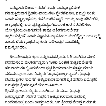
ಇನ್ನೊಂದು ವಿಚಾರ - ನಮಗೆ ತಾವು ಸಾಮ್ರಾಜ್ಯಾಭಿಷೇಕ
ಮಾಡುತ್ತಿರುವಾಗ ಶ್ರೀಹರಿ-ವಾಯುಗಳು ಪ್ರೇರಣೆಮಾಡಿ, ನಮ್ಮಲ್ಲಿ ನಿಂತು
ಒಂದು ಸಣ್ಣ ಗ್ರಂಥವನ್ನು ರಚನೆಮಾಡಿಸಿದ್ದಾರೆ. ಅದನ್ನು ತಾವು ಪರಿಶೀಲಿಸಿ,
ಆ ಗ್ರಂಥದಲ್ಲಿ ನಾವು ಪ್ರತಿಜ್ಞಾಬದ್ಧರಾಗಿರುವಂತೆ ಕಾರ ನೆರವೇರಿಸಲು
ಯೋಗ್ಯತೆಯುಂಟಾಗುವಂತೆ ತಾವೂ ಆಶೀರ್ವದಿಸಬೇಕಾಗಿ
ಪ್ರಾರ್ಥಿಸುತ್ತೇವೆ” ಎಂದು ವಿಜ್ಞಾಪಿಸಿ ವ್ಯಾಸಪೀಠದ ಮೇಲಿಟ್ಟಿದ್ದ ಒಂದು ಪುಟ್ಟ
ತಾಳಾಓಲೆಯ ಗ್ರಂಥವನ್ನು ಗುರು ಸುಧೀಂದ್ರರ ಮುಂದಿಟ್ಟು
ನಮಸ್ಕರಿಸಿದರು.
ಶ್ರೀಸುಧೀಂದ್ರರು ಗ್ರಂಥವನ್ನು ಓದಹತ್ತಿದರು. ಓದಿ ಮುಗಿಸಿದ ಮೇಲೆ
ಪರಮಾನಂದ ಪುಳಕಿತಗಾತ್ರರಾಗಿ “ಆಹಾ ಎಂತಹ ತಾತ್ವಿಕವಿವೇಚನೆ!
ಹರಿವಾಯುಗಳಲ್ಲಿ ನಿಮಗೆಂಥಾ ಭಕ್ತಿ! ಶ್ರೀಹರಿವಾಯುಸತ್ತತ್ತಪ್ರಮೇಯ
ಮಹಿಮಾಪುಂಜವಾದ ನಿಮ್ಮ ಈ “ಪ್ರಾತಸ್ತಂಕಲ್ಪ ಗದ್ಯಮ್' ಗ್ರಂಥವು
ಮುಮುಕ್ಷುಗಳ ಸಾಧನೆಗೆ ಅತ್ಯುಪಕಾರಕವಾಗಿದೆ! ಪ್ರತಿದಿನವೂ ಎದ್ದೊಡನೆ
ಸಮಸ್ತವೂ ಶ್ರೀಹರಿಪೂಜೆಯೆಂದು ತಿಳಿದು ಆ
ಶ್ರೀಹರಿಪೂಜಾಸಂಕಲ್ಪರೂಪವಾಗಿರುವ ಈ ಮಹಾಗ್ರಂಥವು
ಜಗನ್ಮಾನ್ಯವಾಗಿ, ಸರ್ವರ ಸಾಧನೆಗೆ ಅತ್ಯುಪಕಾರವಾಗುವುದರಲ್ಲಿ
ಸಂದೇಹವಿಲ್ಲ' ಎಂದು ಉದ್ಧರಿಸಿದರು. ಆಗ ಶ್ರೀರಾಘವೇಂದ್ರ ಗುರುಗಳು