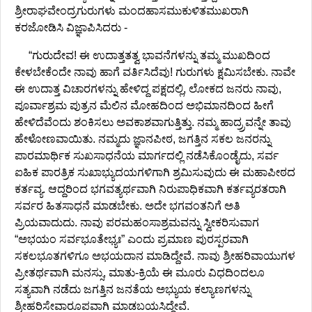
ಶ್ರೀರಾಘವೇಂದ್ರಗುರುಗಳು ಮಂದಹಾಸಮುಕುಳಿತಮುಖರಾಗಿ
ಕರಜೋಡಿಸಿ ವಿಜ್ಞಾಪಿಸಿದರು -
“ಗುರುದೇವ! ಈ ಉದಾತ್ತತತ್ವ ಭಾವನೆಗಳನ್ನು ತಮ್ಮ ಮುಖದಿಂದ
ಕೇಳಬೇಕೆಂದೇ ನಾವು ಹಾಗೆ ವರ್ತಿಸಿದೆವು! ಗುರುಗಳು ಕ್ಷಮಿಸಬೇಕು. ನಾವೇ
ಈ ಉದಾತ್ತ ವಿಚಾರಗಳನ್ನು ಹೇಳಿದ್ದ ಪಕ್ಷದಲ್ಲಿ, ಲೋಕದ ಜನರು ನಾವು,
ಪೂರ್ವಾಶ್ರಮ ಪುತ್ರನ ಮೆಲಿನ ಮೋಹದಿಂದ ಅಭಿಮಾನದಿಂದ ಹೀಗೆ
ಹೇಳಿದೆವೆಂದು ಶಂಕಿಸಲು ಅವಕಾಶವಾಗುತ್ತಿತ್ತು. ನಮ್ಮ ಹಾದ್ರ್ರವನ್ನೇ ತಾವು
ಹೇಳೋಣವಾಯಿತು. ನಮ್ಮದು ಜ್ಞಾನಪೀಠ, ಜಗತ್ತಿನ ಸಕಲ ಜನರನ್ನು
ಪಾರಮಾರ್ಥಿಕ ಸುಖಸಾಧನೆಯ ಮಾರ್ಗದಲ್ಲಿ ನಡೆಸಿಕೊಂಡೈದು, ಸರ್ವ
ಐಹಿಕ ಪಾರತ್ರಿಕ ಸುಖಾಭ್ಯುದಯಗಳಿಗಾಗಿ ಶ್ರಮಿಸುವುದು ಈ ಮಹಾಪೀಠದ
ಕರ್ತವ್ಯ. ಆದ್ದರಿಂದ ಭಗವತ್ಯರ್ಥವಾಗಿ ನಿರುಪಾಧಿಕವಾಗಿ ಕರ್ತವ್ಯರತರಾಗಿ
ಸರ್ವರ ಹಿತಸಾಧನೆ ಮಾಡಬೇಕು. ಅದೇ ಭಗವಂತನಿಗೆ ಅತಿ
ಪ್ರಿಯವಾದುದು. ನಾವು ಪರಮಹಂಸಾಶ್ರಮವನ್ನು ಸ್ವೀಕರಿಸುವಾಗ
“ಅಭಯಂ ಸರ್ವಭೂತೇಭ್ಯಃ” ಎಂದು ಪ್ರಮಾಣ ಪುರಸ್ಪರವಾಗಿ
ಸಕಲಭೂತಗಳಿಗೂ ಅಭಯದಾನ ಮಾಡಿದ್ದೇವೆ. ನಾವು ಶ್ರೀಹರಿವಾಯುಗಳ
ಪ್ರೀತರ್ಥವಾಗಿ ಮನಸ್ಸು, ಮಾತು-ಕ್ರಿಯೆ ಈ ಮೂರು ವಿಧದಿಂದಲೂ
ಸತ್ಯವಾಗಿ ನಡೆದು ಜಗತ್ತಿನ ಜನತೆಯ ಅಭ್ಯುಯ ಕಲ್ಯಾಣಗಳನ್ನು
ಶ್ರೀಹರಿಸೇವಾರೂಪವಾಗಿ ಮಾಡಬಯಸಿದ್ದೇವೆ.