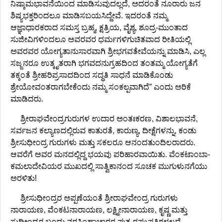
ನಿಷ್ಕಾಮಭಾವನೆಯಿಂದ ಮಾಡಿಸುವುದಲ್ಲದೆ, ಅದರಂತೆ ನೂರಾರು ಜನ
ಶಿಷ್ಯಭಕ್ತರಿಂದಲೂ ಮಾಡಿಸಬಯಸಿದ್ದೇವೆ. ಇದರಂತೆ ನಮ್ಮ
ಆಜ್ಞಾಧಾರಕರಾದ ಸಮಸ್ತ ಬ್ರಹ್ಮ, ಕ್ಷತ್ರಿಯ, ವೈಶ್ಯ, ಶೂದ್ರ-ಮುಂತಾದ
ಸುಜೀವಿಗಳಿಂದಲೂ ಅವರವರ ಧರ್ಮಗಳಿಗುಚಿತವಾದ ರೀತಿಯಲ್ಲಿ
ಅವರವರ ಯೋಗ್ಯತಾನುಸಾರವಾಗಿ ಶ್ರೀಭಗವತೇವೆಯನ್ನು ಮಾಡಿಸಿ, ಎಲ್ಲ
ಸಜ್ಜನರೂ ಉತ್ಕೃತರಾಗಿ ಭಗವದನುಗ್ರಹದಿಂದ ತಂತಮ್ಮ ಯೋಗ್ಯತೆಗೆ
ತಕ್ಕಂತೆ ಶ್ರೀಹರಿಪ್ರಸಾದದಿಂದ ಸದ್ಧತಿ ಸಾಧನೆ ಮಾಡಿಕೊಂಡು
ಶ್ರೇಯೋವಂತರಾಗಬೇಕೆಂದು ನಮ್ಮ ಸಂಕಲ್ಪವಾಗಿದೆ” ಎಂದು ಅರಿಕೆ
ಮಾಡಿದರು.
ಶ್ರೀರಾಘವೇಂದ್ರಗುರುಗಳ ಉದಾರ ಅಂತಃಕರಣ, ವಿಶಾಲಭಾವನೆ,
ಸರ್ವಜನ ಕಲ್ಯಾಣದಲ್ಲಿರುವ ಕಾತುರತೆ, ಕಾರುಣ್ಯ, ದೀಕ್ಷೆಗಳನ್ನು, ಕಂಡು
ಶ್ರೀಸುಧೀಂದ್ರ ಗುರುಗಳು ಮತ್ತು ಸಕಲರೂ ಆನಂದತುಂದಿಲರಾದರು.
ಆವರೆಗೆ ಅವರ ಮನದಲ್ಲಿದ್ದ ಭಯವು ಪರಿಹಾರವಾಯಿತು. ವೆಂಕಟಾಂಬಾ-
ಕಮಲಾದೇವಿಯರ ಮುಖದಲ್ಲಿ ಸಾತ್ವಿಕಾನಂದ ಸೂಚಕ ಮುಗುಳುನಗೆಯು
ಅರಳಿತು!
ಶ್ರೀಸುಧೀಂದ್ರರ ಅಪ್ಪಣೆಯಂತೆ ಶ್ರೀರಾಘವೇಂದ್ರ ಗುರುಗಳು
ನಾರಾಯಣ, ವೆಂಕಟನಾರಾಯಣ, ಲಕ್ಷ್ಮೀನಾರಾಯಣ, ಕೃಷ್ಣ ಮತ್ತು
ಸುಧೀಂದ್ರರ ಬಂಧು ನರಸಿಂಹಾಚಾರರ ಪುತ್ರ ರಘುಪತಿಗಳಲ್ಲದೆ,