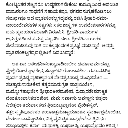
ಕೋಟ್ಯಂತರ ಸಜ್ಜನರೂ ಉದ್ಧತರಾಗಬೇಕೆಂಬ ಕಾರುಣ್ಯದಿಂದ ಆಪಂಡಿತ
ಪಾಮರರಿಗೂ ಸಾಧನೆಗೆ ಸಹಾಯಕವೂ, ಭಗವದನುಗ್ರಹಕೊಡಿಸಲು
ಸಮರ್ಥವೂ ಆದ ಪ್ರಾತಃಸಂಕಲ್ಪಗದ್ಯವನ್ನು ರಚಿಸಿ ಶ್ರೀಹರಿ-ರಮಾ-
ವಾಯುದೇವರುಗಳ ಸತ್ವಗಳು ಸಕಲಶಾಸ್ತ್ರಗಳ ಉಪದೇಶಸಾರಗಳನ್ನೂ
ಬಹು ಹೃದಯಂಗಮವಾಗಿ ನಿರೂಪಿಸಿ, ಶ್ರೀಹರಿ-ವಾಯುಗಳ
ಅನುಗ್ರಹದಿಂದ ಸಮಸ್ತ ಸಜ್ಜನರಿಂದಲೂ ಶ್ರೀಹರಿವಾಯುಗಳ
ಸೇವೆಮಾಡಿಸುವುದಾಗಿ ಸಂಕಲ್ಪಪೂರ್ವಕ ಪ್ರತಿಜ್ಞೆ ಮಾಡಿದ್ದಾರೆ. ಅದನ್ನು
ಪ್ರಾತಃಸಂಕಲ್ಪಗದ್ಯದಲ್ಲಿ ಹೀಗೆ ವಿವರಿಸಿದ್ದಾರೆ :
ಆತ ಏವ ಅಶೇಷನಿಃಸಂಖ್ಯಾನಾದಿಕಾಲೀನ ಧರ್ಮಾಧರ್ಮದಷ್ಟು
ಸ್ಟೇಚ್ಛೆಯೋದ್ಧೋಧಕೇನ, ತದ್ವಾಚಕಪಿಲೋಪಾಸಕೇನ- ರಮಾವತಿರಿಕ್ತ
ಪೂರ್ವ ಪ್ರಸಿದ್ಧ ವ್ಯತಿರಿಕ್ತಾನಂತ ವೇದಪ್ರತಿಪಾದ್ಯ ಮುಖ್ಯತಮೇನ.....
ತಚಿತ್ತಾನುಸಾರಚಿತೇನ ತತ್ಪರಮಾನುಗ್ರಹ ಪಾತ್ರಭೂತೇನ,
ಮದ್ಯೋಗತಾಭಿಜೇನ ಶ್ರೀಭಾರತೀರಮಣೇನ, ರುದ್ರಾದಶೇಷತಾತ್ವಿಕ
ದೇವತೋಪಾಸಿತಚರಣೀನ, ಮಮ ಸರ್ವಾಸು ಅವಸ್ಥಾಸು ಚಿತ್ರಧಾ
ವಿಚಿತ್ರಧಾ ತದುಪಾಸಕೇನ ಶ್ರೀಮುಖ್ಯಪ್ರಾಣೇನ ಪ್ರೇರಿತಸ್ಸನ್,
ತತ್ತಂಸ್ಕೃತಿಪೂರ್ವಕಂ ಶಯನಾತ್ತಮುತ್ಥಾಯಾದತನ ಸ್ವವರ್ಣಾಶ್ರಮೋಚಿತು,
ದೇಶಕಾಲವಾಸ್ಫೋಚಿತಂ, ನಿತ್ಯ-ನೈಮಿತ್ತಿಕ-ಕಾವ್ಯಭೇದೇನ ತ್ರಿವಿಧಂ
ತತ್ತೂಜಾತ್ಮಕಂ ಕರ್ಮ, ಯಥಾಶಕ್ತಿ, ಯಥಾಜಪ್ತಿ, ಯಥಾವೈಭವಂ ಕರಿಷ್ಯ !