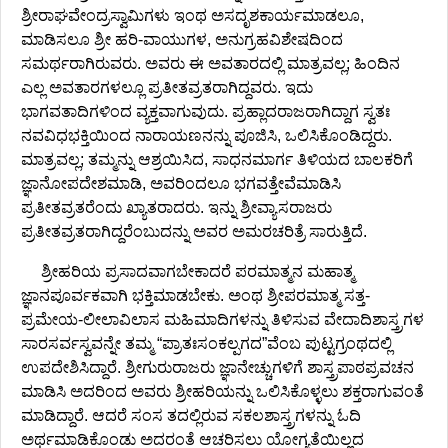
ಶ್ರೀರಾಘವೇಂದ್ರಸ್ವಾಮಿಗಳು ಇಂಥ ಅಸದೃಶಕಾರ್ಯಮಾಡಲೂ,
ಮಾಡಿಸಲೂ ಶ್ರೀ ಹರಿ-ವಾಯುಗಳ, ಅನುಗ್ರಹವಿಶೇಷದಿಂದ
ಸಮರ್ಥರಾಗಿರುವರು. ಅವರು ಈ ಅವತಾರದಲ್ಲಿ ಮಾತ್ರವಲ್ಲ; ಹಿಂದಿನ
ಎಲ್ಲ ಅವತಾರಗಳಲ್ಲೂ ಪ್ರತೀತವ್ರತರಾಗಿದ್ದವರು. ಇದು
ಭಾಗವತಾದಿಗಳಿಂದ ವ್ಯಕ್ತವಾಗುವುದು. ಪ್ರಹ್ಲಾದರಾಜರಾಗಿದ್ದಾಗ ಸ್ವತಃ
ನವವಿಧಭಕ್ತಿಯಿಂದ ನಾರಾಯಣನನ್ನು ಪೂಜಿಸಿ, ಒಲಿಸಿಕೊಂಡಿದ್ದರು.
ಮಾತ್ರವಲ್ಲ; ತಮ್ಮನ್ನು ಆಶ್ರಯಿಸಿದ, ಸಾಧನಮಾರ್ಗ ತಿಳಿಯದ ಬಾಲಕರಿಗೆ
ಜ್ಞಾನೋಪದೇಶಮಾಡಿ, ಅವರಿಂದಲೂ ಭಗವತ್ತೇವೆಮಾಡಿಸಿ
ಪ್ರತೀತವ್ರತರೆಂದು ಖ್ಯಾತರಾದರು. ಇನ್ನು ಶ್ರೀವ್ಯಾಸರಾಜರು
ಪ್ರತೀತವ್ರತರಾಗಿದ್ದರೆಂಬುದನ್ನು ಅವರ ಅಮರಚರಿತ್ರೆ ಸಾರುತ್ತಿದೆ.
ಶ್ರೀಹರಿಯ ಪ್ರಸಾದವಾಗಬೇಕಾದರೆ ಪರಮಾತ್ಮನ ಮಹಾತ್ಮ
ಜ್ಞಾನಪೂರ್ವಕವಾಗಿ ಭಕ್ತಿಮಾಡಬೇಕು. ಅಂಥ ಶ್ರೀಪರಮಾತ್ಮ ಸತ್ತ-
ಪ್ರಮೇಯ-ಲೀಲಾವಿಲಾಸ ಮಹಿಮಾದಿಗಳನ್ನು ತಿಳಿಸುವ ವೇದಾದಿಶಾಸ್ತ್ರಗಳ
ಸಾರಸರ್ವಸ್ವವನ್ನೇ ತಮ್ಮ “ಪ್ರಾತಃಸಂಕಲ್ಪಗದ”ವೆಂಬ ಪುಟ್ಟಗ್ರಂಥದಲ್ಲಿ
ಉಪದೇಶಿಸಿದ್ದಾರೆ. ಶ್ರೀಗುರುರಾಜರು ಜ್ಞಾನೇಚ್ಚುಗಳಿಗೆ ಶಾಸ್ತ್ರಪಾಠಪ್ರವಚನ
ಮಾಡಿಸಿ ಅದರಿಂದ ಅವರು ಶ್ರೀಹರಿಯನ್ನು ಒಲಿಸಿಕೊಳ್ಳಲು ಶಕ್ತರಾಗುವಂತೆ
ಮಾಡಿದ್ದಾರೆ. ಆದರೆ ಸಂಸ ತದಲ್ಲಿರುವ ಸಕಲಶಾಸ್ತ್ರಗಳನ್ನು ಓದಿ
ಅರ್ಥಮಾಡಿಕೊಂಡು ಅದರಂತೆ ಆಚರಿಸಲು ಯೋಗ್ಯತೆಯಿಲ್ಲದ