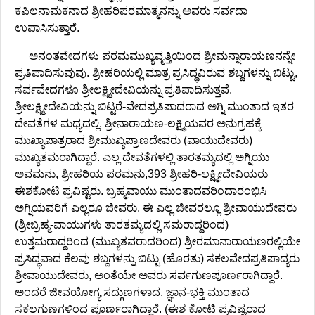
ಕಪಿಲನಾಮಕನಾದ ಶ್ರೀಹರಿಪರಮಾತ್ಮನನ್ನು ಅವರು ಸರ್ವದಾ
ಉಪಾಸಿಸುತ್ತಾರೆ.
ಅನಂತವೇದಗಳು ಪರಮಮುಖ್ಯವೃತ್ತಿಯಿಂದ ಶ್ರೀಮನ್ನಾರಾಯಣನನ್ನೇ
ಪ್ರತಿಪಾದಿಸುವುವು. ಶ್ರೀಹರಿಯಲ್ಲಿ ಮಾತ್ರ ಪ್ರಸಿದ್ಧವಿರುವ ಶಬ್ದಗಳನ್ನು ಬಿಟ್ಟು,
ಸರ್ವವೇದಗಳೂ ಶ್ರೀಲಕ್ಷ್ಮೀದೇವಿಯನ್ನು ಪ್ರತಿಪಾದಿಸುತ್ತವೆ.
ಶ್ರೀಲಕ್ಷ್ಮೀದೇವಿಯನ್ನು ಬಿಟ್ಟರೆ-ವೇದಪ್ರತಿಪಾದರಾದ ಅಗ್ನಿ ಮುಂತಾದ ಇತರ
ದೇವತೆಗಳ ಮಧ್ಯದಲ್ಲಿ, ಶ್ರೀನಾರಾಯಣ-ಲಕ್ಷ್ಮಿಯವರ ಅನುಗ್ರಹಕ್ಕೆ
ಮುಖ್ಯಾಪಾತ್ರರಾದ ಶ್ರೀಮುಖ್ಯಪ್ರಾಣದೇವರು (ವಾಯುದೇವರು)
ಮುಖ್ಯತಮರಾಗಿದ್ದಾರೆ. ಎಲ್ಲ ದೇವತೆಗಳಲ್ಲಿ ತಾರತಮ್ಯದಲ್ಲಿ ಅಗ್ನಿಯು
ಅವಮನು, ಶ್ರೀಹರಿಯ ಪರಮನು,393 ಶ್ರೀಹರಿ-ಲಕ್ಷ್ಮೀದೇವಿಯರು
ಈಶಕೋಟಿ ಪ್ರವಿಷ್ಟರು. ಬ್ರಹ್ಮವಾಯು ಮುಂತಾದವರಿಂದಾರಂಭಿಸಿ
ಅಗ್ನಿಯವರಿಗೆ ಎಲ್ಲರೂ ಜೀವರು. ಈ ಎಲ್ಲ ಜೀವರಲ್ಲೂ ಶ್ರೀವಾಯುದೇವರು
(ಶ್ರೀಬ್ರಹ್ಮ-ವಾಯುಗಳು ತಾರತಮ್ಯದಲ್ಲಿ ಸಮರಾದ್ದರಿಂದ)
ಉತ್ತಮರಾದ್ದರಿಂದ (ಮುಖ್ಯತವರಾದರಿಂದ) ಶ್ರೀರಮಾನಾರಾಯಣರಲ್ಲಿಯೇ
ಪ್ರಸಿದ್ಧವಾದ ಕೆಲವು ಶಬ್ದಗಳನ್ನು ಬಿಟ್ಟು (ಹೊರತು) ಸಕಲವೇದಪ್ರತಿಪಾದ್ಯರು
ಶ್ರೀವಾಯುದೇವರು, ಅಂತೆಯೇ ಅವರು ಸರ್ವಗುಣಪೂರ್ಣರಾಗಿದ್ದಾರೆ.
ಅಂದರೆ ಜೀವಯೋಗ್ಯ ಸದ್ಗುಣಗಳಾದ, ಜ್ಞಾನ-ಭಕ್ತಿ ಮುಂತಾದ
ಸಕಲಗುಣಗಳಿಂದ ಪೂರ್ಣರಾಗಿದ್ದಾರೆ. (ಈಶ ಕೋಟಿ ಪ್ರವಿಷ್ಟರಾದ