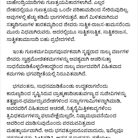
ಬಾಹೇಂದ್ರಿಯಾದಿಗಳು ಗುಣತ್ರಯವಿಕಾರಗಳಾಗಿವೆ. ಎಲ್ಲರ
ದೇಹದಲ್ಲಿಯೂ ಗುಣತ್ರಯವು ಒಂದೇ ಪರಿಣಾಮದಿಂದ ಸೇರಿರುವುದಿಲ್ಲ.
ಅವುಗಳಲ್ಲಿ ಹೆಚ್ಚು ಕಡಿಮೆ ಭಾಗಗಳಿರುತ್ತವೆ. ಹಾಗೆ ಮಿಳಿತವಾಗಿರುವ
ಸತ್ವಾದಿಗುಣಗಳ ತಾರತಮ್ಯದಿಂದ ಜೀವರು ಸಾತ್ವಿಕ-ರಾಜಸ-ತಾಮಸರೆಂದು
ಮೂರು ವಿಧವಾಗಿರುವರು. ಅದರಲ್ಲಿಯೂ ಸಾತ್ವಿಕಸಾತ್ವಿಕ, ಸಾತ್ವಿಕರಾಜಸ,
ಸಾತ್ವಿಕತಾಮಾಸಾದಿ ಬಹು ಪ್ರಭೇದಗಳಿವೆ.
ಇಂತು ಗುಣಕರ್ಮವಿಭಾಗಪೂರ್ವಕವಾಗಿ ಸೃಷ್ಟರಾದ ನಾಲ್ಕು ವರ್ಣಗಳ
ಜೀವರು ಸ್ವಾಶ್ರಮೋಚಿತಕರ್ಮಗಳನ್ನು ಅವಶ್ಯವಾಗಿ ಆಚರಿಸುತ್ತಾ
ಸಾಧನೆಮಾಡಿಕೊಳ್ಳಬೇಕಾದ್ದರಿಂದ ನಾಲ್ಕು ವರ್ಣದವರಿಗೆ ವಿಹಿತವಾದ
ಕರ್ಮಗಳು ಭಗವದ್ಗೀತೆಯಲ್ಲಿ ನಿರೂಪಿತವಾಗಿದೆ.
ಭಗವಂತನು, ಸಾಧನಮಾಡಿಕೊಂಡು ಉದ್ಧತರಾಗಲೆಂದು
ಕಾರುಣ್ಯದಿಂದ ಸೃಷ್ಟಿಸಿರುವ ಬ್ರಾಹ್ಮಣಾದಿಚಾತುರ್ವಣ್ಯ್ರದ ಸುಜೀವಿಗಳನ್ನು
ತತ್ವಜ್ಞಾನ-ಧರ್ಮಾದ್ರುಪದೇಶಗಳಿಂದ ಸನ್ಮಾರ್ಗಗಾಮಿಗಳನ್ನಾಗಿಮಾಡಿ,
ಅವರವರಿಗೆ ವಿಹಿತವಾದ ಆಚರಣೆ, ನಿತ್ಯನೈಮಿತ್ತಿಕಕಾವ್ಯಗಳೆಂಬ
ತ್ರಿವಿಧಕರ್ಮಗಳನ್ನು ಫಲಾಪೇಕ್ಷೆಯಿಲ್ಲದೇ, ನಿಷ್ಕಾಮಭಾವನೆಯಿಂದ
ಅವರಿಂದ ಮಾಡಿಸುವುದೊಂದು ಪರಮಪವಿತ್ರವಾದ
ಮಹತ್ಕಾರ್ಯವಾಗಿದೆ. ಅದು ಭಗವತ್ತೂಜಾರೂಪವಾದುದು, ಇವೆಲ್ಲವೂ
ಪರಮಾತ್ಮನನ್ನು ಪ್ರೀತಿಪಡಿಸಿ, ಅವನ ಪ್ರಸಾದವನ್ನು ಪಡೆಯಲು