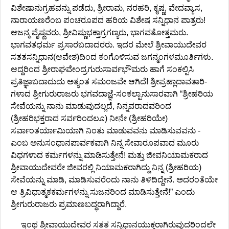
ವಿಶೇಷಾನುಗ್ರಹವನ್ನು ಪಡೆದು, ಶ್ರೀರಾಮ, ನರಹರಿ, ಕೃಷ್ಣ, ವೇದವ್ಯಾಸ,
ನಾರಾಯಣರೆಂಬ ಪಂಚರೂಪದ ಹರಿಯ ವಿಶೇಷ ಸನ್ನಿಧಾನ ಪಾತ್ರರು!
ಆಜನ್ಮ ವೈಷ್ಣವರು, ಶ್ರೀವಿಷ್ಣುಭಕ್ತಾಗ್ರಗಣ್ಯರು, ಭಾಗವತೋತ್ತಮರು.
ಭಾಗವತಧರ್ಮ ಪ್ರಸಾರಬದಾದರರು. ಇದರ ಮೇಲೆ ಶ್ರೀವಾಯುದೇವರ
ಸತತಸನ್ನಿಧಾನ(ಆವೇಶ)ದಿಂದ ಕಂಗೊಳಿಸುವ ಜಗನ್ಮಂಗಳಮೂರ್ತಿಗಳು.
ಆದ್ದರಿಂದ ಶ್ರೀರಾಘವೇಂದ್ರಗುರುಸಾರ್ವಭೌಮರು ಹಾಗೆ ಸಂಕಲ್ಪಿಸಿ
ಪ್ರತಿಜ್ಞಾಬದಾದುದು ಅತ್ಯಂತ ಸಮಂಜವೇ ಆಗಿದೆ! ಶ್ರೀಪ್ರಹ್ಲಾದಾವತಾರಿ-
ಗಳಾದ ಶ್ರೀಗುರುರಾಜರು ಭಗವದಾಜ್ಞೆ-ಸಂಕಲ್ಪಾನುಸಾರವಾಗಿ “ಶ್ರೀಹರಿಯ
ಸೇವೆಯನ್ನು ನಾನು ಮಾಡುವುದಲ್ಲದೆ, ನಿನ್ನವರಾದವರಿಂದ
(ಶ್ರೀಹರಿಭಕ್ತರಾದ ಸರ್ವರಿಂದಲೂ) ನೀನೇ (ಶ್ರೀಹರಿಯೇ)
ಸರ್ವಾಂತರ್ಯಾಮಿಯಾಗಿ ನಿಂತು ಮಾಡುವವನು ಮಾಡಿಸುವವನು -
ಎಂಬ ಅನುಸಂಧಾನಪಾರ್ವಕವಾಗಿ ನಿನ್ನ ಸೇವಾರೂಪವಾದ ಮೂರು
ವಿಧಗಳಾದ ಕರ್ಮಗಳನ್ನು ಮಾಡಿಸುತ್ತೇನೆ! ಮತ್ತು ಜೀವನಿಯಾಮಕರಾದ
ಶ್ರೀವಾಯುದೇವರೇ ಜೀವರಲ್ಲಿ ನಿಯಾಮಕರಾಗಿದ್ದು ನಿನ್ನ (ಶ್ರೀಹರಿಯ)
ಸೇವೆಯನ್ನು ಮಾಡಿ, ಮಾಡಿಸುವರೆಂದು ನಾನು ತಿಳಿದಿದ್ದೇನೆ. ಅದರಂತೆಯೇ
ಆ ತ್ರಿವಿಧಾತ್ಮಕಕರ್ಮಗಳನ್ನು ಸುಜನರಿಂದ ಮಾಡಿಸುತ್ತೇನೆ!” ಎಂದು
ಶ್ರೀಗುರುರಾಜರು ಪ್ರಮಾಣಬದ್ಧರಾಗಿದ್ದಾರೆ.
ಇಂಥ ಶ್ರೀವಾಯುದೇವರ ಸತತ ಸನ್ನಿಧಾನಯುಕ್ತರಾಗಿರುವುದರಿಂದಲೇ