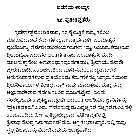
ಐದನೆಯ ಉಲ್ಲಾಸ
೬೭. ಪ್ರತೀತವ್ರತರು
“ಸ್ವವರ್ಣಾಶ್ರಮೋಚಿತವಾದ, ನಿತ್ಯನೈಮಿತ್ತಿಕ ಕಾಮ್ಯಗಳೆಂಬ
ಮೂರುವಿಧವಾದ ಕರ್ಮಗಳನ್ನು ಭಗವತ್ಯರ್ಥವಾಗಿ, ಪರಮಾತ್ಮನ
ಪೂಜೆಯನ್ನು, ಸರ್ವಜೀವಾಂತರ್ಯಾಮಿಗಳಾಗಿದ್ದು, ನಿಯಾಮಕರಾಗಿರುವ
ಶ್ರೀಮುಖ್ಯಪ್ರಾಣದೇವರ ಅಂತರ್ಗತನಾದ ಪರಮಾತ್ಮನೇ ಮಾಡಿ-
ಮಾಡಿಸುತ್ತಾನೆಂಬ ಅನುಸಂಧಾನಪೂರ್ವಕವಾಗಿ, ಶ್ರೀವಾಯುದೇವರೇ
ಪ್ರೇರಣೆಮಾಡಿ, ಸಕಲಜೀವರಿಂದ ಮಾಡಿಸುವರೆಂಬ ದೃಢನಂಬಿಕೆ-
ಅನುಸಂಧಾನಗಳಿಂದ ಪ್ರತಿಯೊಂದು ಕರ್ಮಗಳನ್ನೂ ನಿಷ್ಕಾಮನೆಯಿಂದ
ಶ್ರೀಹರಿವಾಯುಗಳ ಪ್ರೀತರ್ಥವಾಗಿ ನಾವು ಮಾಡುತ್ತೇವೆ, ಮತ್ತು ನಮ್ಮ
ಅಜ್ಞಾಧಾರಕರಾದ ಸರ್ವಜನರಿಂದ ಮಾಡಿಸುತ್ತೇವೆ” ಎಂದು
ಸಂಕಲ್ಪಪೂರ್ವಕ ಪ್ರತಿಜ್ಞಾಬದ್ದರಾಗಿ ಅದರಂತೆ ಆಚರಿಸುವ ಜ್ಞಾನಿಗಳನ್ನು
“ಪ್ರತೀತವತರು” ಎಂದು ಗೌರವಿಸುವುದು ವಿದ್ವಜ್ಜನರ-ಸಜ್ಜನರ ಗುಂಪಿನಲ್ಲಿ
ಕಂಡುಬಂದಿದೆ. ಹೀಗೆ ಪ್ರತಿಜ್ಞಾಬದ್ಧರಾದ “ಪ್ರತೀತವ್ರತ'ರಲ್ಲಿ
ಶ್ರೀರಾಘವೇಂದ್ರಗುರುಸಾರ್ವಭೌಮರು ಅಗ್ರಗಣ್ಯರಾಗಿದ್ದಾರೆ. ಇಲ್ಲಿ ನಾವು
ಸ್ವಲ್ಪ ವಿಚಾರವನ್ನು ವಿವೇಚಿಸುವುದು ಅವಶ್ಯವಾಗಿದೆ.