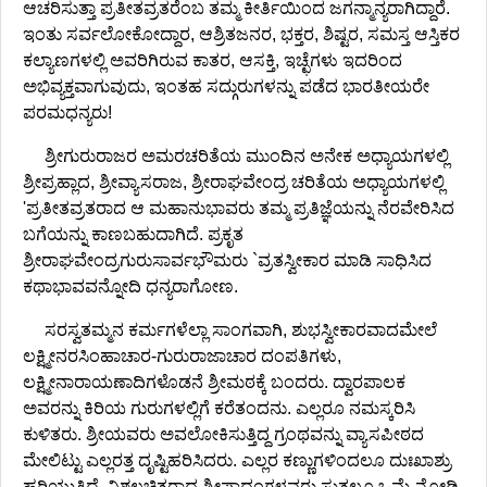
ಆಚರಿಸುತ್ತಾ ಪ್ರತೀತವ್ರತರೆಂಬ ತಮ್ಮ ಕೀರ್ತಿಯಿಂದ ಜಗನ್ಮಾನ್ಯರಾಗಿದ್ದಾರೆ.
ಇಂತು ಸರ್ವಲೋಕೋದ್ದಾರ, ಆಶ್ರಿತಜನರ, ಭಕ್ತರ, ಶಿಷ್ಟರ, ಸಮಸ್ತ ಆಸ್ತಿಕರ
ಕಲ್ಯಾಣಗಳಲ್ಲಿ ಅವರಿಗಿರುವ ಕಾತರ, ಆಸಕ್ತಿ, ಇಚ್ಛೆಗಳು ಇದರಿಂದ
ಅಭಿವ್ಯಕ್ತವಾಗುವುದು, ಇಂತಹ ಸದ್ಗುರುಗಳನ್ನು ಪಡೆದ ಭಾರತೀಯರೇ
ಪರಮಧನ್ಯರು!
ಶ್ರೀಗುರುರಾಜರ ಅಮರಚರಿತೆಯ ಮುಂದಿನ ಅನೇಕ ಅಧ್ಯಾಯಗಳಲ್ಲಿ
ಶ್ರೀಪ್ರಹ್ಲಾದ, ಶ್ರೀವ್ಯಾಸರಾಜ, ಶ್ರೀರಾಘವೇಂದ್ರ ಚರಿತೆಯ ಅಧ್ಯಾಯಗಳಲ್ಲಿ
'ಪ್ರತೀತವ್ರತರಾದ ಆ ಮಹಾನುಭಾವರು ತಮ್ಮ ಪ್ರತಿಜ್ಞೆಯನ್ನು ನೆರವೇರಿಸಿದ
ಬಗೆಯನ್ನು ಕಾಣಬಹುದಾಗಿದೆ. ಪ್ರಕೃತ
ಶ್ರೀರಾಘವೇಂದ್ರಗುರುಸಾರ್ವಭೌಮರು `ವ್ರತಸ್ವೀಕಾರ ಮಾಡಿ ಸಾಧಿಸಿದ
ಕಥಾಭಾವವನ್ನೋದಿ ಧನ್ಯರಾಗೋಣ.
ಸರಸ್ವತಮ್ಮನ ಕರ್ಮಗಳೆಲ್ಲಾ ಸಾಂಗವಾಗಿ, ಶುಭಸ್ವೀಕಾರವಾದಮೇಲೆ
ಲಕ್ಷ್ಮೀನರಸಿಂಹಾಚಾರ-ಗುರುರಾಜಾಚಾರ ದಂಪತಿಗಳು,
ಲಕ್ಷ್ಮೀನಾರಾಯಣಾದಿಗಳೊಡನೆ ಶ್ರೀಮಠಕ್ಕೆ ಬಂದರು. ದ್ವಾರಪಾಲಕ
ಅವರನ್ನು ಕಿರಿಯ ಗುರುಗಳಲ್ಲಿಗೆ ಕರೆತಂದನು. ಎಲ್ಲರೂ ನಮಸ್ಕರಿಸಿ
ಕುಳಿತರು. ಶ್ರೀಯವರು ಅವಲೋಕಿಸುತ್ತಿದ್ದ ಗ್ರಂಥವನ್ನು ವ್ಯಾಸಪೀಠದ
ಮೇಲಿಟ್ಟು ಎಲ್ಲರತ್ತ ದೃಷ್ಟಿಹರಿಸಿದರು. ಎಲ್ಲರ ಕಣ್ಣುಗಳಿಂದಲೂ ದುಃಖಾಶ್ರು
ಹರಿಯುತ್ತಿದೆ. ನಿಶ್ಚಲಚಿತ್ತರಾದ ಶ್ರೀಪಾದಂಗಳವರು ಸುತ್ತಲೂ ಒಮ್ಮೆ ನೋಡಿ