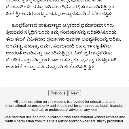
ಚಿಂತನಾದಿಗಳಿಂದ ಸಿದ್ದರಾಗಿ ಮುಂದಿನ ಪಾಠಕ್ಕೆ ತಯಾರಾಗಿರುತ್ತಿದ್ದರು,
ಹೀಗೆ ಶ್ರೀಗಳವರ ಪಾಠಪ್ರವಚನವು ಅವ್ಯಾಹತವಾಗಿ ನೆರವೇರಹತ್ತಿತು.
ಕುಂಭಕೋಣದ ಚಾತುರ್ವಣ್ಯದ ಆಸ್ತಿಕರಾದ ಧರ್ಮಾಭಿಮಾನಿಗಳು
ಶ್ರೀಯವರ ಸನ್ನಿಧಿಗೆ ಬಂದು ತಮ್ಮ ಸಂದೇಹಗಳನ್ನು ಪರಿಹರಿಸಿಕೊಂಡು,
ತಮ ತಮಗೆ ವಿಹಿತವಾದ ಧರ್ಮಗಳು ಅವುಗಳ ಅವಶ್ಯಕತೆಯನ್ನು ಅರಿತು,
ಭಗವತತ್ವ, ಮಹಾತ್ಮ, ಧರ್ಮ, ಸದಾಚಾರಾದಿ ರಹಸ್ಯಗಳನ್ನೂ ತಿಳಿದು
ಅದರಂತೆ ಆಚರಿಸುತ್ತಾ ಆನಂದಿಸುತ್ತಿದ್ದರು. ಹೀಗೆ ಪ್ರತೀತವ್ರತ'ರೆಂಬ
ಬಿರುದಿಗೆ ಪಾತ್ರರಾಗಿದ್ದ ಗುರುರಾಜರು ತಮ್ಮ ಕರ್ತವ್ಯವನ್ನು ಯಶಸ್ವಿಯಾಗಿ
ಆಚರಣೆಗೆ ತರುತ್ತಾ ಸರ್ವಮಾನ್ಯರಾಗಿ ಕಂಗೊಳಿಸುತ್ತಿದ್ದರು.
Previous
Next
All the information on this website is provided for educational and
informational purposes only and should not be construed as legal, financial,
medical, or professional advice of any kind.
Unauthorized use and/or duplication of this site's material without express and
written permission from this site’s author and/or owner are strictly prohibited.