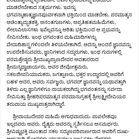
ಮಾಡಲೇಬೇಕಾದ ಸತ್ಕರ್ಮಗಳು. ಇವನ್ನು
ಭಗವನ್ಮಾಹಾತ್ಮಜ್ಞಾನಪೂರ್ವಕವಾಗಿ ಭಕ್ತಿಯಿಂದ ಮಾಡಬೇಕು. ಪರಮಾತ್ಮನ
ಅಚಿಂತ್ಯಾದ್ಭುತಶಕ್ತಿ, ಅನಂತಗುಣಗಳು, ಅಪ್ರತಿಹತಮಹಿಮೆಗಳು,
ಲೀಲಾವಿಲಾಸಗಳು ಇವೆಲ್ಲವನ್ನೂ ಅರಿತು ಭಕ್ತಿಯಿಂದ ಆ ಪ್ರಭುವನ್ನು
ಸೇವಿಸಬೇಕು. ಇಂಥ ಭಗವಂತನ ಮಹಿಮಾದಿಗಳನ್ನು
ವೇದಾದಿಶಾಸ್ತ್ರಗಳಿಂದಲೇ ತಿಳಿಯಬೇಕಾಗಿದೆ. ಅದನ್ನು ಅಂದರೆ ಜ್ಞಾನವನ್ನು
ಉಪದೇಶಿಸುವವರು, ಜ್ಞಾನಿಗಳಾದ ಸದ್ಗುರುಗಳು, ಇಂಥ ಗುರುಗಳಲ್ಲಿ
ಪರಮಶ್ರೇಷ್ಠರು ಶ್ರೀಮುಖ್ಯಪ್ರಾಣದೇವರ ಅವತಾರರಾದ
ಶ್ರೀಮನ್ಮಧ್ವಾಚಾರ್ಯರು. ಅವರ ಜೀವೋತ್ತಮರು,
ಸಕಲಜೀವನಿಯಾಮಕರು, ಜಗತ್ಪಾಣರು, ಭಕ್ತರ ಉದ್ಧಾರದಲ್ಲಿ ಅವರಿಗೆ
ಬಹಳ ಆದರ, ಅವರು ಸರ್ವಜ್ಞರು, ಭಗವದ್ ಜ್ಞಾನವನ್ನು ಯಥಾವತ್ತಾಗಿ
ತಿಳಿದು ಎಲ್ಲ ಜ್ಞಾನಿಗಳಿಗೂ ನಾಯಕರಾಗಿದ್ದು ಭಗವಂತನನ್ನು ಸರ್ವದಾ
ಸೇವಿಸುತ್ತಾ ಶ್ರೀಹರಿಪರಮಾತ್ಮನ ಪರಮಾನುಗ್ರಹಕ್ಕೆ ಶ್ರೀಲಕ್ಷ್ಮೀದೇವಿಯರ
ತರುವಾಯ ಮುಖ್ಯಪಾತ್ರರಾಗಿದ್ದಾರೆ.
ಶ್ರೀವಾಯುದೇವರ ಮಹಿಮೆ ಆಗಾಧವಾದುದು. ಪಾಪಲೇಶವೂ
ಇಲ್ಲದವರು ಅವರು. ದೈತ್ಯರು ಅವರನ್ನು ಸ್ಪರ್ಶಿಸಲೂ ಅಸಮರ್ಥರು.
ಶ್ರೀವಿಷ್ಣುಭಕ್ತಿ ಮುಂತಾದ ಸಕಲ ಸದ್ಗುಣಪರಿಪಾರ್ಣರಾದ ಅವರಿಗೆ ದುಃಖ-
ಅಜ್ಞಾನಾದಿ ದೋಷಗಳು ಯಾವಾಗಲೂ ಇಲ್ಲ! ಸಕಲ ವೇದಗಳು