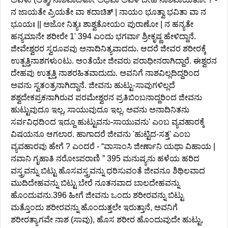
ನ ಜಾಯತೇ ಪ್ರಿಯತೇ ವಾ ಕದಾಚಿತ್ | ನಾಯಂ ಭೂತ್ವಾ ಭವಿತಾ ವಾ ನ
ಭೂಯಃ || ಅಜೋ ನಿತ್ಯಃ ಶಾಶ್ವತೋಯಂ ಪುರಾಣೋ | ನ ಹನ್ಯತೇ
ಹನ್ಯಮಾನೇ ಶರೀರೇ 1' 394 ಎಂದು ಭಗರ್ವಾ ಶ್ರೀಕೃಷ್ಣ ಹೇಳಿದ್ದಾನೆ.
ಜೀವೇಶ್ವರರ ಸ್ವರೂಪವು ಅನಾದಿನಿತ್ಯವಾದದು. ಆದರೆ ಜೀವರ ಶರೀರಕ್ಕೆ
ಉತ್ಪತ್ತಿನಾಶಗಳುಂಟು. ಅಂತೆಯೇ ಜೀವರು ಪರಾಧೀನರಾಗಿದ್ದಾರೆ. ಈಶ್ವರನ
ದೇಹವು ಉತ್ಪತ್ತಿ ನಾಶರಹಿತವಾದುದು. ಅವನಿಗೆ ನಾಶವಿಲ್ಲದಿದ್ದರಿಂದ
ಅವನು ಸ್ವತಂತ್ರನಾಗಿದ್ದಾನೆ. ಜೀವನು ಹುಟ್ಟು-ಸಾವುಗಳಿಲ್ಲದೆ
ಶಶ್ವದೇಕಪ್ರಕನಾಗಿರುವ ಪರಮೇಶ್ವರನ ಪ್ರತಿಬಿಂಬನಾದ್ದರಿಂದ ಜೀವನು
ಹುಟ್ಟುವುದೂ ಇಲ್ಲ, ಸಾಯುವುದೂ ಇಲ್ಲ. ಅವನು ಅನಾದಿನಿತನು
ಸರ್ವವಿಧದಿಂದ ಇದ್ದೂ ಹುಟ್ಟುವನು-ಸಾಯುವನು' ಎಂಬ ವ್ಯವಹಾರಕ್ಕೆ
ವಿಷಯನೂ ಆಗಲಾರ. ಹಾಗಾದರೆ ಜೀವನು 'ಹುಟ್ಟಿದ-ಸತ್ತ' ಎಂಬ
ವ್ಯವಹಾರವು ಹೇಗೆ ? ಎಂದರೆ - “ವಾಸಾಂಸಿ ಜೀರ್ಣಾನಿ ಯಥಾ ವಿಹಾಯ |
ನವಾನಿ ಗೃಹಾತಿ ನರೋಽಪರಾಣಿ ” 395 ಮನುಷ್ಯನು ಹಳೆಯ ಹರಿದ
ವಸ್ತ್ರವನ್ನು ಬಿಟ್ಟು ಹೊಸವಸ್ತ್ರವನ್ನು ಧರಿಸುವಂತೆ ಜೀವನೂ ಶಿಥಿಲವಾದ
ಮುದಿದೇಹವನ್ನು ಬಿಟ್ಟು ಬೇರೆ ನೂತನವಾದ ಬಾಲದೇಹವನ್ನು
ಹೊಂದುವನು.396 ಹೀಗೆ ಜೀವನು ಒಂದು ಶರೀರವನ್ನು ಬಿಟ್ಟು
ಮತ್ತೊಂದು ಶರೀರವನ್ನು ಹೊಂದುತ್ತಲೇ ಇರುತ್ತಾನೆ, ಅವನಿಗೆ
ಶರೀರತ್ಯಾಗವೇ ನಾಶ (ಸಾವು), ಹೊಸ ಶರೀರ ಹೊಂದುವುದೇ ಹುಟ್ಟು,