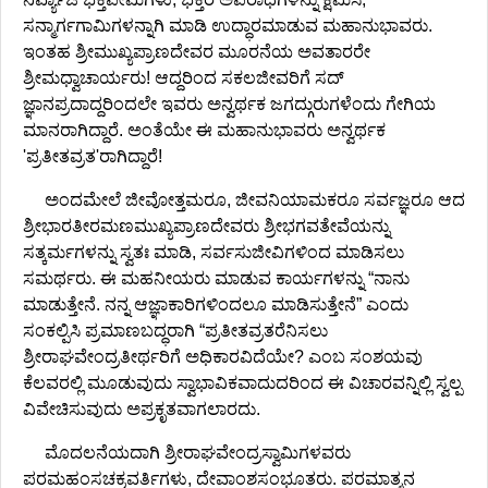
ಸನ್ಮಾರ್ಗಗಾಮಿಗಳನ್ನಾಗಿ ಮಾಡಿ ಉದ್ಧಾರಮಾಡುವ ಮಹಾನುಭಾವರು.
ಇಂತಹ ಶ್ರೀಮುಖ್ಯಪ್ರಾಣದೇವರ ಮೂರನೆಯ ಅವತಾರರೇ
ಶ್ರೀಮಧ್ವಾಚಾರ್ಯರು! ಆದ್ದರಿಂದ ಸಕಲಜೀವರಿಗೆ ಸದ್
ಜ್ಞಾನಪ್ರದಾದ್ದರಿಂದಲೇ ಇವರು ಅನ್ವರ್ಥಕ ಜಗದ್ಗುರುಗಳೆಂದು ಗೇಗಿಯ
ಮಾನರಾಗಿದ್ದಾರೆ. ಅಂತೆಯೇ ಈ ಮಹಾನುಭಾವರು ಅನ್ವರ್ಥಕ
'ಪ್ರತೀತವ್ರತ'ರಾಗಿದ್ದಾರೆ!
ಅಂದಮೇಲೆ ಜೀವೋತ್ತಮರೂ, ಜೀವನಿಯಾಮಕರೂ ಸರ್ವಜ್ಞರೂ ಆದ
ಶ್ರೀಭಾರತೀರಮಣಮುಖ್ಯಪ್ರಾಣದೇವರು ಶ್ರೀಭಗವತೇವೆಯನ್ನು
ಸತ್ಕರ್ಮಗಳನ್ನು ಸ್ವತಃ ಮಾಡಿ, ಸರ್ವಸುಜೀವಿಗಳಿಂದ ಮಾಡಿಸಲು
ಸಮರ್ಥರು. ಈ ಮಹನೀಯರು ಮಾಡುವ ಕಾರ್ಯಗಳನ್ನು “ನಾನು
ಮಾಡುತ್ತೇನೆ. ನನ್ನ ಆಜ್ಞಾಕಾರಿಗಳಿಂದಲೂ ಮಾಡಿಸುತ್ತೇನೆ” ಎಂದು
ಸಂಕಲ್ಪಿಸಿ ಪ್ರಮಾಣಬದ್ಧರಾಗಿ “ಪ್ರತೀತವ್ರತರೆನಿಸಲು
ಶ್ರೀರಾಘವೇಂದ್ರತೀರ್ಥರಿಗೆ ಅಧಿಕಾರವಿದೆಯೇ? ಎಂಬ ಸಂಶಯವು
ಕೆಲವರಲ್ಲಿ ಮೂಡುವುದು ಸ್ವಾಭಾವಿಕವಾದುದರಿಂದ ಈ ವಿಚಾರವನ್ನಿಲ್ಲಿ ಸ್ವಲ್ಪ
ವಿವೇಚಿಸುವುದು ಅಪ್ರಕೃತವಾಗಲಾರದು.
ಮೊದಲನೆಯದಾಗಿ ಶ್ರೀರಾಘವೇಂದ್ರಸ್ವಾಮಿಗಳವರು
ಪರಮಹಂಸಚಕ್ರವರ್ತಿಗಳು, ದೇವಾಂಶಸಂಭೂತರು. ಪರಮಾತ್ಮನ