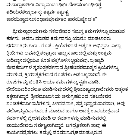
ಮದಾಗ್ತಾಕಾರಿಭಿಃ ವಿದ್ಯಾಸಂಬಂಧಿಭಿಃ ದೇಹಸಂಬಂಧಿಭಿಶ್ಚ
ತದಿಯೆರಶೇಷ್ಯರ್ಜನ್ಯ: ತತ್ಸರ್ವ ಕರ್ತೃತ್ವ
ಕಾರಯಿತ್ವಾದನುಸಂಧಾನಪೂರ್ವಕಂ ಕಾರಯಿಷ್ಟೇ ಚ ।।”
ಶ್ರೀಮನ್ನಾರಾಯಣನು ಸಕಲಜೀವರ ಸಮಸ್ತ ಕರ್ಮಗಳನ್ನೂ ಮಾಡುವ
ಕರ್ತನು. ಅವನು ಮಾಡದ ಕರ್ಮವನ್ನೂ ಯಾರೂ ಮಾಡಲಾರರು !
ಭಗವಂತನು ಗುಣ - ರೂಪ - ಕ್ರಿಯೆಗಳಿಂದ ಅತ್ಯಂತ ಅಭಿನ್ನನು. ಎಲ್ಲಾ
ಕ್ರಿಯೆಗಳು ಅವನಲ್ಲಿ ಶಕ್ತಾತ್ಮನಾ ಇದ್ದು ಸಕಾಲದಲ್ಲಿ ಮತ್ತು ಉತ್ತಮ
ಅಧಿಷ್ಠಾನದಲ್ಲಿಯೂ ಕೂಡ ವಕ್ತಗೊಳಿಸಲ್ಪಡುವವು. ಬ್ರಹ್ಮಾದಿ
ಜೀವಕರ್ಮಗಳ ಸ್ವತಂತ್ರಕರ್ತನಾದ ಶ್ರೀಹರಿಪರಮಾತ್ಮನ ಕ್ರಿಯೆಗಳನ್ನು
ಮಾಡುವ, ಕ್ರಿಯಾತ್ಮಕಗಳಾದ ರೂಪಗಳು ಅಸಂಖ್ಯವಾಗಿವೆ. ಈ
ರೂಪಗಳನ್ನು ಚಿಂತಿಸಿ ಆಯಾ ಕರ್ಮಗಳನ್ನು ಸ್ವತಃ ಮಾಡಿ,
ಬೇರೆಯವರಿಂದಲೂ ಮಾಡಿಸುವುದರಲ್ಲಿ ಶ್ರೀಮುಖ್ಯಪ್ರಾಣದೇವರು ಅತ್ಯಂತ
ಶಕ್ತರಾಗಿದ್ದಾರೆ. ಶ್ರೀರಮಾಜಾನಿಯ ಅನುಗ್ರಹದಿಂದ ಸಕಲಜೀವರ
ಸಂಚಿತಕರ್ಮಾರಾಶಿಗಳನ್ನು ತಿಳಿದವನಾಗಿ, ತನ್ನ ಇಷ್ಟಾನುಸಾರವಾಗಿ, ಅವು
ಫಲೋನ್ಮುಖವಾಗುವಂತೆ ಮಾಡುವ ಹಾಗೂ ಅದಕ್ಕೆ ಉಪಯುಕ್ತವಾದ
ಕರ್ಮಗಳಲ್ಲಿ ಪ್ರೇರಣೆಮಾಡಿ ಆ ಕರ್ಮಗಳನ್ನು ಮಾಡಿಸುವರಲ್ಲಿ
ವಾಯುದೇವರು ಸರ್ವಜ್ಞರಾಗಿದ್ದಾರೆ. ಜಗದ್ರಕ್ಷಕರಾಗಿ ತಾವು ಈ
ಕಾರ್ಯವನ್ನೆಸಗಲು ತಮ್ಮಲ್ಲಿ ಪರಮಾನುಗ್ರಹಮಾಡುತ್ತಿರುವ