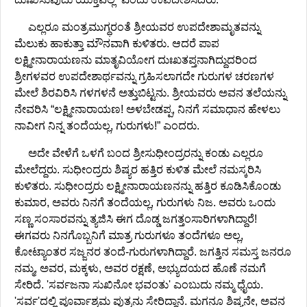
ಎಲ್ಲರೂ ಮಂತ್ರಮುಗ್ಧರಂತೆ ಶ್ರೀಯವರ ಉಪದೇಶಾಮೃತವನ್ನು
ಮೆಲುಕು ಹಾಕುತ್ತಾ ಮೌನವಾಗಿ ಕುಳಿತರು. ಆದರೆ ಪಾಪ
ಲಕ್ಷ್ಮೀನಾರಾಯಣನು ಮಾತೃವಿಯೋಗ ದುಃಖತಪ್ತನಾಗಿದ್ದುದರಿಂದ
ಶ್ರೀಗಳವರ ಉಪದೇಶಾರ್ಥವನ್ನು ಗ್ರಹಿಸಲಾಗದೇ ಗುರುಗಳ ಚರಣಗಳ
ಮೇಲೆ ಶಿರವಿರಿಸಿ ಗಳಗಳನೆ ಅತ್ತುಬಿಟ್ಟನು. ಶ್ರೀಯವರು ಅವನ ತಲೆಯನ್ನು
ನೇವರಿಸಿ “ಲಕ್ಷ್ಮೀನಾರಾಯಣ! ಅಳಬೇಡಪ್ಪ, ನಿನಗೆ ಸಮಾಧಾನ ಹೇಳಲು
ನಾವೀಗ ನಿನ್ನ ತಂದೆಯಲ್ಲ, ಗುರುಗಳು!” ಎಂದರು.
ಅದೇ ವೇಳೆಗೆ ಒಳಗೆ ಬಂದ ಶ್ರೀಸುಧೀಂದ್ರರನ್ನು ಕಂಡು ಎಲ್ಲರೂ
ಮೇಲೆದ್ದರು. ಸುಧೀಂದ್ರರು ಶಿಷ್ಯರ ಹತ್ತಿರ ಕುಳಿತ ಮೇಲೆ ನಮಸ್ಕರಿಸಿ
ಕುಳಿತರು. ಸುಧೀಂದ್ರರು ಲಕ್ಷ್ಮೀನಾರಾಯಣನನ್ನು ಹತ್ತಿರ ಕೂಡಿಸಿಕೊಂಡು
ಕುಮಾರ, ಅವರು ನಿನಗೆ ತಂದೆಯಲ್ಲ, ಗುರುಗಳು ನಿಜ. ಅವರು ಒಂದು
ಸಣ್ಣ ಸಂಸಾರವನ್ನು ತ್ಯಜಿಸಿ ಈಗ ದೊಡ್ಡ ಜಗತ್ತಂಸಾರಿಗಳಾಗಿದ್ದಾರೆ!
ಈಗವರು ನಿನಗೊಬ್ಬನಿಗೆ ಮಾತ್ರ ಗುರುಗಳೂ ತಂದೆಗಳೂ ಅಲ್ಲ,
ಕೋಟ್ಯಾಂತರ ಸಜ್ಜನರ ತಂದೆ-ಗುರುಗಳಾಗಿದ್ದಾರೆ. ಜಗತ್ತಿನ ಸಮಸ್ತ ಜನರೂ
ನಮ್ಮ, ಅವರ, ಮಕ್ಕಳು, ಅವರ ರಕ್ಷಣೆ, ಅಭ್ಯುದಯದ ಹೊಣೆ ನಮಗೆ
ಸೇರಿದೆ. 'ಸರ್ವಜನಾ ಸುಖಿನೋ ಭವಂತು' ಎಂಬುದು ನಮ್ಮ ಧೈಯ.
'ಸರ್ವ'ದಲ್ಲಿ ಪೂರ್ವಾಶ್ರಮ ಪುತ್ರನು ಸೇರಿದ್ದಾನೆ. ಮಗನೂ ಶಿಷ್ಯನೇ, ಅವನ