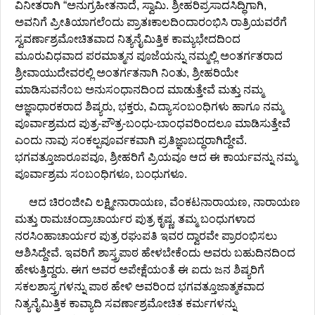
ವಿನೀತರಾಗಿ “ಅನುಗ್ರಹೀತನಾದೆ, ಸ್ವಾಮಿ. ಶ್ರೀಹರಿಪ್ರಸಾದಸಿದ್ಧಿಗಾಗಿ,
ಅವನಿಗೆ ಪ್ರೀತಿಯಾಗಲೆಂದು ಪ್ರಾತಃಕಾಲದಿಂದಾರಂಭಿಸಿ ರಾತ್ರಿಯವರೆಗೆ
ಸ್ವವರ್ಣಾಶ್ರಮೋಚಿತವಾದ ನಿತ್ಯನೈಮಿತ್ತಿಕ ಕಾಮ್ಯಭೇದದಿಂದ
ಮೂರುವಿಧವಾದ ಪರಮಾತ್ಮನ ಪೂಜೆಯನ್ನು ನಮ್ಮಲ್ಲಿ ಅಂತರ್ಗತರಾದ
ಶ್ರೀವಾಯುದೇವರಲ್ಲಿ ಅಂತರ್ಗತನಾಗಿ ನಿಂತು, ಶ್ರೀಹರಿಯೇ
ಮಾಡಿಸುವನೆಂಬ ಅನುಸಂಧಾನದಿಂದ ಮಾಡುತ್ತೇವೆ ಮತ್ತು ನಮ್ಮ
ಆಜ್ಞಾಧಾರಕರಾದ ಶಿಷ್ಯರು, ಭಕ್ತರು, ವಿದ್ಯಾಸಂಬಂಧಿಗಳು ಹಾಗೂ ನಮ್ಮ
ಪೂರ್ವಾಶ್ರಮದ ಪುತ್ರ-ಪೌತ್ರ-ಬಂಧು-ಬಾಂಧವರಿಂದಲೂ ಮಾಡಿಸುತ್ತೇವೆ
ಎಂದು ನಾವು ಸಂಕಲ್ಪಪೂರ್ವಕವಾಗಿ ಪ್ರತಿಜ್ಞಾಬದ್ಧರಾಗಿದ್ದೇವೆ.
ಭಗವತ್ತೂಜಾರೂಪವೂ, ಶ್ರೀಹರಿಗೆ ಪ್ರಿಯವೂ ಆದ ಈ ಕಾರ್ಯವನ್ನು ನಮ್ಮ
ಪೂರ್ವಾಶ್ರಮ ಸಂಬಂಧಿಗಳೂ, ಬಂಧುಗಳೂ.
ಆದ ಚಿರಂಜೀವಿ ಲಕ್ಷ್ಮೀನಾರಾಯಣ, ವೆಂಕಟನಾರಾಯಣ, ನಾರಾಯಣ
ಮತ್ತು ರಾಮಚಂದ್ರಾಚಾರ್ಯರ ಪುತ್ರ ಕೃಷ್ಣ, ತಮ್ಮ ಬಂಧುಗಳಾದ
ನರಸಿಂಹಾಚಾರ್ಯರ ಪುತ್ರ ರಘುಪತಿ ಇವರ ದ್ವಾರವೇ ಪ್ರಾರಂಭಿಸಲು
ಆಶಿಸಿದ್ದೇವೆ. ಇವರಿಗೆ ಶಾಸ್ತ್ರಪಾಠ ಹೇಳಬೇಕೆಂದು ಅವರು ಬಹುದಿನದಿಂದ
ಹೇಳುತ್ತಿದ್ದರು. ಈಗ ಅವರ ಅಪೇಕ್ಷೆಯಂತೆ ಈ ಐದು ಜನ ಶಿಷ್ಯರಿಗೆ
ಸಕಲಶಾಸ್ತ್ರಗಳನ್ನು ಪಾಠ ಹೇಳಿ ಅವರಿಂದ ಭಗವತ್ತೂಜಾತ್ಮಕವಾದ
ನಿತ್ಯನೈಮಿತ್ತಿಕ ಕಾವ್ಯಾದಿ ಸವರ್ಣಾಶ್ರಮೋಚಿತ ಕರ್ಮಗಳನ್ನು