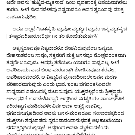
ಅದೇ ಅವನು 'ಹುಟ್ಟಿದ-ಮೃತನಾದ' ಎಂಬ ವ್ಯವಹಾರಕ್ಕೆ ವಿಷಯನಾಗಿರಲು
ಕಾರಣ. ಹೀಗೆ ಜೀವನದೇಹವು ನಷ್ಟವಾದರೂ ಅವನ ಸ್ವರೂಪವು ಮಾತ್ರ
ನಾಶವಾಗುವುದಿಲ್ಲ.
ಅದೂ ಅಲ್ಲದೆ-“ಜಾತಸ್ಯ ಹಿ ಧ್ರುವೋ ಮೃತ್ಯುಃ | ಧ್ರುವಂ ಜನ್ಮ ಮೃತಸ್ಯ ಚ
| ತಸ್ಮಾದಪರಿಹಾರೋSರ್ಥ । ನ ತಂ ಶೋಚಿತುಮರ್ಹಸಿ”
ಆತ್ಮಸ್ವರೂಪವೂ ನಿತ್ಯವಾದರೂ ದೇಹವಿರುವುದೆಂಬ ಜನ್ಮವೂ,
ದೇಹನಾಶವೆಂಬ ಸಾವೂ, ಸತ್ತವರಿಗೆ ಮತ್ತೆ ಜನನವೂ ಮೋಕ್ಷಪರಂತವಾಗಿ
ತಪ್ಪದೇ ಬರುವುದು. ಅದನ್ನು ತಡೆಯಲು ಯಾರಿಗೂ ಸಾಧ್ಯವಿಲ್ಲ. ಹೀಗೆ
ಅಪರಿಹಾರ್ಯವಾದ ಬಂಧ-ಮರಣಕ್ಕಾಗಿ ಶೋಕಿಸುವುದು ತರವಲ್ಲ.
ಅಪರಿಹಾರವೆಂದರೆ, ಆ ವಿಷ್ಣುವಿನ ಪ್ರಸಾದದಿಂದಲೇ ಜನನ ಮರಣ
ಪರಿಹಾರವಾಗುವುದು ಎಂದು ಭಾವ. ಇಂತು ಭಗವಂತನಿಂದಲೇ
ಸಾಧ್ಯವಾದ ವಿಷಯದಲ್ಲಿ ದುಃಖಿಸುವುದು ಯುಕ್ತವಲ್ಲವೆಂದು ಶ್ರೀಕೃಷ್ಣನು
ಅರ್ಜುನನಿಗೆ ಉಪದೇಶಿಸಿದ್ದಾನೆ. ಆದ್ದರಿಂದ ಸರಸ್ವತಿಯು ಪಾಂಚಭೌತಿಕ
ಶರೀರತ್ಯಾಗ ಮಾಡಿರುವಳೇ ವಿನಃ ಅವಳ ಆತ್ಮಕ್ಕೆ ನಾಶವಿಲ್ಲ.
ಭಗವದನುಗ್ರಹದಿಂದ ಅವಳು ಜನನ-ಮರಣರೂಪ ಸಂಸಾರಚಕ್ರದಿಂದ
ಮುಕ್ತಳಾಗಿ ಸದ್ಗತಿಪಡೆದು ಸ್ವರೂಪಾನಂದಾನುಭವಕ್ಕೆ ಅಧಿಕಾರಿಣಿಯಾಗಿ
ಭಗವತ್ತನ್ನಿಧಿಯಲ್ಲಿದ್ದಾಳೆ. ಆದ್ದರಿಂದ ಅವಳು ಮೃತಳಾದಳೆಂದು
ದುಃಖಿಸುವುದು ಯುಕ್ತವಲ್ಲ” ಎಂದು ಉಪದೇಶಿಸಿದರು.