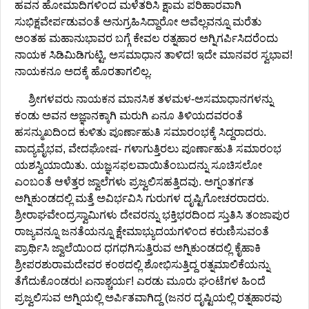
ಹವನ ಹೋಮಾದಿಗಳಿಂದ ಮಳೆತರಿಸಿ ಕ್ಷಾಮ ಪರಿಹಾರವಾಗಿ
ಸುಭಿಕ್ಷವೇರ್ಪಡುವಂತೆ ಅನುಗ್ರಹಿಸಿದ್ದಾರೋ ಅವೆಲ್ಲವನ್ನೂ ಮರೆತು
ಅಂತಹ ಮಹಾನುಭಾವರ ಬಗ್ಗೆ ಕೇವಲ ರತ್ನಹಾರ ಅಗ್ನಿಗರ್ಪಿಸಿದರೆಂದು
ನಾಯಕ ಸಿಡಿಮಿಡಿಗುಟ್ಟಿ, ಅಸಮಾಧಾನ ತಾಳಿದ! ಇದೇ ಮಾನವರ ಸ್ವಭಾವ!
ನಾಯಕನೂ ಅದಕ್ಕೆ ಹೊರತಾಗಲಿಲ್ಲ.
ಶ್ರೀಗಳವರು ನಾಯಕನ ಮಾನಸಿಕ ತಳಮಳ-ಅಸಮಾಧಾನಗಳನ್ನು
ಕಂಡು ಅವನ ಅಜ್ಞಾನಕ್ಕಾಗಿ ಮರುಗಿ ಏನೂ ತಿಳಿಯದವರಂತೆ
ಹಸನ್ಮುಖದಿಂದ ಕುಳಿತು ಪೂರ್ಣಾಹುತಿ ಸಮಾರಂಭಕ್ಕೆ ಸಿದ್ದರಾದರು.
ವಾದ್ಯವೈಭವ, ವೇದಘೋಷ- ಗಳಾಗುತ್ತಿರಲು ಪೂರ್ಣಾಹುತಿ ಸಮಾರಂಭ
ಯಶಸ್ವಿಯಾಯಿತು. ಯಜ್ಞಸಫಲವಾಯಿತೆಂಬುದನ್ನು ಸೂಚಿಸಲೋ
ಎಂಬಂತೆ ಆಳೆತ್ತರ ಜ್ವಾಲೆಗಳು ಪ್ರಜ್ವಲಿಸಹತ್ತಿದವು. ಅಗ್ನಂತರ್ಗತ
ಅಗ್ನಿಕುಂಡದಲ್ಲಿ ಮತ್ತೆ ಅವಿರ್ಭವಿಸಿ ಗುರುಗಳ ದೃಷ್ಟಿಗೋಚರರಾದರು.
ಶ್ರೀರಾಘವೇಂದ್ರಸ್ವಾಮಿಗಳು ದೇವರನ್ನು ಭಕ್ತಿಭರದಿಂದ ಸ್ತುತಿಸಿ ತಂಜಾಪುರ
ರಾಜ್ಯವನ್ನೂ ಜನತೆಯನ್ನೂ ಕ್ಷೇಮಾಭ್ಯುದಯಗಳಿಂದ ಕರುಣಿಸುವಂತೆ
ಪ್ರಾರ್ಥಿಸಿ ಜ್ವಾಲೆಯಿಂದ ಧಗಧಗಿಸುತ್ತಿರುವ ಅಗ್ನಿಕುಂಡದಲ್ಲಿ ಕೈಹಾಕಿ
ಶ್ರೀಪರಶುರಾಮದೇವರ ಕಂಠದಲ್ಲಿ ಶೋಭಿಸುತ್ತಿದ್ದ ರತ್ನಮಾಲಿಕೆಯನ್ನು
ತೆಗೆದುಕೊಂಡರು! ಏನಾಶ್ಚರ್ಯ! ಎರಡು ಮೂರು ಘಂಟೆಗಳ ಹಿಂದೆ
ಪ್ರಜ್ವಲಿಸುವ ಅಗ್ನಿಯಲ್ಲಿ ಅರ್ಪಿತವಾಗಿದ್ದ (ಜನರ ದೃಷ್ಟಿಯಲ್ಲಿ ರತ್ನಹಾರವು