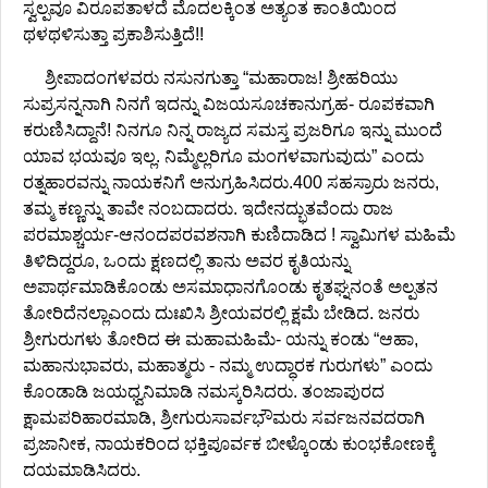
ಸ್ವಲ್ಪವೂ ವಿರೂಪತಾಳದೆ ಮೊದಲಕ್ಕಿಂತ ಅತ್ಯಂತ ಕಾಂತಿಯಿಂದ
ಥಳಥಳಿಸುತ್ತಾ ಪ್ರಕಾಶಿಸುತ್ತಿದೆ!!
ಶ್ರೀಪಾದಂಗಳವರು ನಸುನಗುತ್ತಾ “ಮಹಾರಾಜ! ಶ್ರೀಹರಿಯು
ಸುಪ್ರಸನ್ನನಾಗಿ ನಿನಗೆ ಇದನ್ನು ವಿಜಯಸೂಚಕಾನುಗ್ರಹ- ರೂಪಕವಾಗಿ
ಕರುಣಿಸಿದ್ದಾನೆ! ನಿನಗೂ ನಿನ್ನ ರಾಜ್ಯದ ಸಮಸ್ತ ಪ್ರಜರಿಗೂ ಇನ್ನು ಮುಂದೆ
ಯಾವ ಭಯವೂ ಇಲ್ಲ. ನಿಮ್ಮೆಲ್ಲರಿಗೂ ಮಂಗಳವಾಗುವುದು” ಎಂದು
ರತ್ನಹಾರವನ್ನು ನಾಯಕನಿಗೆ ಅನುಗ್ರಹಿಸಿದರು.400 ಸಹಸ್ರಾರು ಜನರು,
ತಮ್ಮ ಕಣ್ಣನ್ನು ತಾವೇ ನಂಬದಾದರು. ಇದೇನದ್ಭುತವೆಂದು ರಾಜ
ಪರಮಾಶ್ಚರ್ಯ-ಆನಂದಪರವಶನಾಗಿ ಕುಣಿದಾಡಿದ ! ಸ್ವಾಮಿಗಳ ಮಹಿಮೆ
ತಿಳಿದಿದ್ದರೂ, ಒಂದು ಕ್ಷಣದಲ್ಲಿ ತಾನು ಅವರ ಕೃತಿಯನ್ನು
ಅಪಾರ್ಥಮಾಡಿಕೊಂಡು ಅಸಮಾಧಾನಗೊಂಡು ಕೃತಘ್ನನಂತೆ ಅಲ್ಪತನ
ತೋರಿದೆನಲ್ಲಾಎಂದು ದುಃಖಿಸಿ ಶ್ರೀಯವರಲ್ಲಿ ಕ್ಷಮೆ ಬೇಡಿದ. ಜನರು
ಶ್ರೀಗುರುಗಳು ತೋರಿದ ಈ ಮಹಾಮಹಿಮೆ- ಯನ್ನು ಕಂಡು “ಆಹಾ,
ಮಹಾನುಭಾವರು, ಮಹಾತ್ಮರು - ನಮ್ಮ ಉದ್ಧಾರಕ ಗುರುಗಳು” ಎಂದು
ಕೊಂಡಾಡಿ ಜಯಧ್ವನಿಮಾಡಿ ನಮಸ್ಕರಿಸಿದರು. ತಂಜಾಪುರದ
ಕ್ಷಾಮಪರಿಹಾರಮಾಡಿ, ಶ್ರೀಗುರುಸಾರ್ವಭೌಮರು ಸರ್ವಜನವದರಾಗಿ
ಪ್ರಜಾನೀಕ, ನಾಯಕರಿಂದ ಭಕ್ತಿಪೂರ್ವಕ ಬೀಳ್ಕೊಂಡು ಕುಂಭಕೋಣಕ್ಕೆ
ದಯಮಾಡಿಸಿದರು.