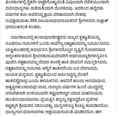
ತಿಂಗಳುಗಳಲ್ಲಿ ರೈತರೇ ಅಚ್ಚರಿಗೊಳ್ಳುವಂತೆ ವಿಪುಲರಾಗಿ ಬೆಳೆಕಯುಂಟಾಗಿ
ದವಸಧಾನ್ಯಗಳು ರಾಶಿರಾಶಿಯಾಗಿ ದೊರಕಿದವು. ಇದರಿಂದ ಹನ್ನೆರಡು
ವರ್ಷಗಳ ಕಾಲ ಆವರಿಸಿದ್ದ ಕ್ಷಾಮ ಪರಿಹಾರವಾಗಿ ದೇಶವು
ಸುಭಿಕ್ಷವಾಯಿತು.399 ವಿಜಯರಾಘವನಾಯಕನಿಗೆ ಶ್ರೀಗಳವರು ಸಾಕ್ಷಾತ್
ಭಗವಂತನಂತೆ ಕಂಡರು.
ಯಾಗಕಾಲದಲ್ಲಿ ತಂಜಾಪುರಾಧೀಶ್ವರನು ರಾಜ್ಯದ ಕೃತಜ್ಞತೆಯನ್ನು
ಸೂಚಿಸಲು ಗುರುಗಳಿಗೆ ಒಂದು ಅಮೌಲ್ಯ ರತ್ನಾಹಾರವನ್ನು ಸಮರ್ಪಿಸಿದನು.
ಯಜ್ಞಕುಂಡದಲ್ಲಿ ಅವಿರ್ಭವಿಸಿ ಶ್ರೀಗಳವರೊಬ್ಬರ ದೃಷ್ಟಿಗೆ ಗೋಚರವಾದ
ಅಗ್ನಂತರ್ಗತನಾದ ಶ್ರೀಪರಶುರಾಮದೇವರಿಗೆ ಅರ್ಥಪಾದ್ಯಾದಿಗಳನ್ನರ್ಪಿಸಿ
ಪೂಜಿಸಿ ರತ್ನಹಾರವನ್ನು ದೇವರ ಕಂಠಕ್ಕೆ ಹಾಕಿ ದೇವನಿಗೆ ನಮಸ್ಕರಿಸಿದರು.
ರತ್ನಹಾರವನ್ನು ಗುರುಗಳು ಅಗ್ನಿಗೆ ಹಾಕಿದರೆಂದು ಜನ ಬೆರಗಾದರು.
ನಾಯಕ ಖಿನ್ನನಾದ. ಕೃತಜ್ಞತೆಯಿಂದ ಅರ್ಪಿಸಿದ್ದನ್ನು ಬೆಂಕಿಗೆ
ಹಾಕಿಬಿಟ್ಟಿರಲ್ಲಾ! ಎಂದು ತಳಮಳಿಸಿದ, ಅವನಿಗೆ ತುಂಬಾ ಅಸಮಾಧಾನ,
ಅತೃಪ್ತಿಗಳುಂಟಾದವು! ಪಾಪ, ನಾಲ್ಕಾರು ವರ್ಷಗಳ ಹಿಂದೆ ಯುದ್ಧದಲ್ಲಿ
ಪರಾಜಿತನಾಗಿ ಉಳಿಯುವದೇ ಕಷ್ಟವಾಗಿದ್ದಾಗ ಯಾವ ಮಹನೀಯರು
ಶಾಂತಿಸಂಧಾನವಾಗಲು ಪ್ರಯತ್ನಿಸಿ ತನ್ನನ್ನು ರಕ್ಷಿಸಿದ್ದರೋ ಪ್ರಜೆಗಳ
ಕಷ್ಟಕ್ಕಾಗಿ ಶ್ರೀಮಠದ ಸಿರಿಸಂಪತ್ತು, ಧಾನ್ಯಗಳನ್ನೂ ಕೊಟ್ಟು ಕಾಪಾಡಿದರೋ,
ಧಾನ್ಯಾಗಾರ-ಧನಾಗಾರಗಳು ಅಕ್ಷಯವಾಗುವಂತೆ ಮಾಡಿದರೋ, ಈಗ