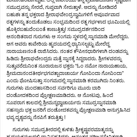
ಸಮುದ್ರವನ್ನು ಸೇರದೆ, ಗುಪ್ತವಾಗಿ ಸೇರುತ್ತಾಳೆ. ಅದನ್ನು ನೋಡಿದರೆ
ಬಹುಶಃ ತನ್ನ ಭಕ್ತರಾದ ಶ್ರೀರಾಘವೇಂದ್ರಸ್ವಾಮಿಗಳಿಗೆ ಅಪೂರ್ವವಾದ
ರತ್ನಗಳನ್ನು ತಂದುಕೊಡಲು ಸಂಭ್ರಮದಿಂದ ರತ್ನ ಗರ್ಭಳಾದ ಭೂಮಿಯಲ್ಲಿ
ಹೊಕ್ಕಿರಬಹುದೆಂಬಂತೆ ಕಾಣುತ್ತಿತ್ತು! ಸಮುದ್ರದರ್ಶನದಿಂದ
ಆನಂದಿತರಾದ ಗುರುಗಳು ಆ ಸಂಗಮ ಸ್ಥಳದಲ್ಲಿ ಸ್ನಾನಮಾಡಿ ಮೇಲೆದ್ದರು.
ಆಗ ಅವರು ಕಾವೇರಿಯ ಹೃದಯದಲ್ಲಿ ಧ್ಯಾನಿಸಲ್ಪಟ್ಟು ಮೇಲೆದ್ದ
ನಾರಾಯಣನಂತೆ ರಾಜಿಸಿದರು. ನಂತರ ಕೌಪೀನಧಾರಿಗಳಾಗಿ ದಂಡವನ್ನು
ಹಿಡಿದು ಶ್ರೀರಾಘವೇಂದ್ರರು ಮತ್ತೆ ಸ್ನಾನಕ್ಕೆ ಸಿದ್ದರಾದರು. ಶ್ರೀಗಳವರನ್ನು
ಸುತ್ತುವರೆದುನಿಂತ ನೂರಾರುಜನ ಭಕ್ತರು “ಓಂ ನಮೋ ನಾರಾಯಣಾಯ,
ಶ್ರೀಮದಾನಂದತೀರ್ಥಭಗವತ್ಪಾದಾಚಾರ್ಯ ಗೋವಿಂದಾ ಗೋವಿಂದಾ”
ಎಂದು ಘೋಷಿಸುತ್ತಾ ಸಂಗಮದಲ್ಲಿ ಸ್ನಾನಮಾಡಿ ಕರಮುಗಿದು ನಿಂತರು.
ಗುರುಗಳು ಮಂದಹಾಸದಿಂದ ಸರ್ವರಿಗೂ ಮೂರು ಬಾರಿ
ದಂಡೋದಕದಿಂದ ಪ್ರೋಕ್ಷಣಮಾಡಿದರು. ಆ ನೋಟವು, ಹಿಂದೆ
ಸೂಪರಾಗ ಕಾಲದಲ್ಲಿ ಶ್ರೀಮನ್ಮಧ್ವಾಚಾರ್ಯರು ಸಮುದ್ರಸ್ನಾನಮಾಡಿ
ಸಹಸ್ರಾರು ಭಕ್ತ ಜನರಿಗೆ ದಂಡೋದಕವನ್ನು ಪ್ರೋಕ್ಷಣಮಾಡಿ ಅನುಗ್ರಹಿಸಿದ
ಭವ್ಯ ದೃಶ್ಯವನ್ನು ನೆನಪಿಗೆ ತರುತ್ತಿತ್ತು !
ಗುರುಗಳು ಸಮುದ್ರತೀರದಲ್ಲಿ ಕುಳಿತು ಶ್ರೀಕೃಷ್ಣಪರಮಾತ್ಮನನ್ನು
ಹೃದಯಕಮಲದಲ್ಲಿ ಧ್ಯಾನಿಸಹತ್ತಿದರು. ಅನಂತರ ಪರಿಜನಸೇವಿತರಾಗಿ