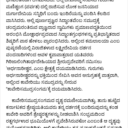
ಮಣಿಶೃಂಗ (ಪರ್ವತ) ದಲ್ಲಿ ರಾಜಿಸುವ ಲೋಕ ಜನನಿಯಾದ
ದುರ್ಗಾದೇವಿಯ ಸನ್ನಿಧಿಗೆ ಬಂದು ಇಂದಿರೆಯನ್ನು ವಂದಿಸಿ ಕೆಲದಿನ
ವಾಸಿಸಿದರು. ಅಲ್ಲಿ ಪೂರ್ಣಪ್ರಜ್ಞರ ಸಿದ್ಧಾಂತವೆಂಬ ಸಮುದ್ರಕ್ಕೆ
ಚಂದ್ರಮರಂತಿರುವ ಪ್ರಾಜ್ಞರಾದ ಸ್ವಾಮಿಗಳು ಪ್ರಮಾಣಪದ್ಧತಿಯಿಂದ
ಆರಂಭಿಸಿ ಮೋಕ್ಷಾರ್ಥಪ್ರದವಾದ ಸಿದ್ಧಾಂತಗ್ರಂಥಗಳನ್ನು ಪ್ರತಿಭಾನ್ವಿತರಾದ
ಶಿಷ್ಯರಿಗೆ ಪಾಠ ಹೇಳಲು ಪ್ರಾರಂಭಿಸಿದರು. ಅಲ್ಲಿಂದ ಕಮಲಾಲಯಾ ಎಂಬ
ಪುಷ್ಕರಣಿಯಲ್ಲಿ ವಿರಾಜಿತಳಾದ ಲಕ್ಷ್ಮೀದೇವಿಯ ದರ್ಶನ
ವಂದನಾದಿಗಳಿಂದ ಅವಳ ಕೃಪಾಪಾತ್ರರಾದ ಯತಿವರರು
ಗಿರಿಜಾಲಿಂಗಿತಾರ್ಧದೇಹಿಯಾದ ಶ್ರೀರುದ್ರದೇವರಿಗೆ ನಮಿಸಲು
'ಅರ್ಧನಾರೀಶ್ವರ, ಎಂಬ ಕ್ಷೇತ್ರಕ್ಕೆ ದಯಮಾಡಿಸಿದರು. ಗುರುಗಳು
ಅರ್ಧನಾರೀಶ್ವರರನ್ನು ಭಕ್ತಿಯಿಂದ ಸೇವಿಸಿ ಅವನ ಅನುಗ್ರಹಕ್ಕೆ ಪಾತ್ರರಾಗಿ,
ಅಲ್ಲಿಂದ ಕಾವೇರಿಯು ಸಮುದ್ರವನ್ನು ಸೇರುವ
“ಕಾವೇರಿಸಮುದ್ರಸಂಗಮ'ಕ್ಕೆ ದಯಮಾಡಿಸಿದರು.
ಕಾವೇರಿಸಮುದ್ರಸಂಗಮದ ದೃಶ್ಯ ರಮಣೀಯವಾಗಿತ್ತು. ತಾನು ಹುಟ್ಟಿದ
ಕರ್ನಾಟಕದ ಶ್ರೇಷ್ಠಯತಿಯವರು ತನ್ನ ದರ್ಶನಕ್ಕೆ ಬಂದಿರುವುದನ್ನು ಕಂಡ
ಕಾವೇರಿ ಅವರಿಗೆ ಶ್ರೇಷ್ಠರತ್ನಗಳನ್ನು ನೀಡಲಾಶಿಸಿ ಸಂಭ್ರಮದಿಂದ
ರತ್ನಗರ್ಭಳಾದ ಭೂಮಿಯೊಳಗೆ ಪ್ರವೇಶಿಸಿರುವಳೋ ಎಂಬಂತೆ ಆ ದೃಶ್ಯವು
ಮನೋಹರವಾಗಿದ್ದಿತು. ಅಲ್ಲಿ ಕಾವೇರಿಯು ತನ್ನ ಪ್ರವಾಹದೊಡನೆ ಸ್ಪಷ್ಟವಾಗಿ