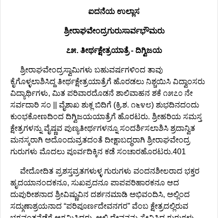
ಐದನೆಯ ಉಲ್ಲಾಸ
ಶ್ರೀರಾಘವೇಂದ್ರಗುರುಸಾರ್ವಭೌಮರು
೭೫. ತೀರ್ಥಕ್ಷೇತ್ರಯಾತ್ರೆ - ದಿಗ್ವಿಜಯ
ಶ್ರೀರಾಘವೇಂದ್ರಸ್ವಾಮಿಗಳು ಬಹುವರ್ಷಗಳಿಂದ ತಾವು
ಕೈಗೊಳ್ಳಲಾಶಿಸಿದ್ದ ತೀರ್ಥಕ್ಷೇತ್ರಯಾತ್ರೆಗೆ ಹೊರಡಲು ನಿಶ್ಚಯಿಸಿ ವಿದ್ವಾಂಸರು
ವಿದ್ಯಾರ್ಥಿಗಳು, ಮಿತ ಪರಿವಾರದೊಡನೆ ಶಾಲಿವಾಹನ ಶಕೆ ೧೫೭೦ ನೇ
ಸರ್ವದಾರಿ ಸಂ || ವೈಶಾಖ ಶುಕ್ಲ ಬಿದಿಗೆ (ಕ್ರಿ.ಶ. ೧೬೪೮) ಶುಭದಿನದಂದು
ಕುಂಭಕೋಣದಿಂದ ದಿಗ್ವಿಜಯಯಾತ್ರೆಗೆ ಹೊರಟರು. ಶ್ರೀಹರಿಯ ಸಮಸ್ತ
ಕ್ಷೇತ್ರಗಳನ್ನು ವೈಷ್ಣವ ಪುಣ್ಯತೀರ್ಥಗಳನ್ನೂ ಸಂದರ್ಶಿಸಲಾಶಿಸಿ ಶ್ರದಾನ್ವಿತ
ಮನಸ್ಕರಾಗಿ ಅದೊಂದುವ್ರತದಂತೆ ದೀಕ್ಷಾಬದ್ಧರಾಗಿ ಶ್ರೀರಾಘವೇಂದ್ರ
ಗುರುಗಳು ಮೊದಲು ಪೂರ್ವದಿಕ್ಕಿನ ಕಡೆ ಸಂಚಾರಹೊರಟರು.401
ವೇದೋದಿತ ಪ್ರಶಸ್ತವ್ರತಗಳುಳ್ಳ ಗುರುಗಳು ವಂದನಶೀಲರಾದ ಭಕ್ತರ
ಹೃದಯಾನಂದಕನೂ, ಸುಖಪ್ರದನೂ ಪಾಪಪರಿಹಾರಕನೂ ಆದ
ದುಪುರೀಶನಾದ ಶ್ರೀವಿಷ್ಣುವಿನ ದರ್ಶನಮಾಡಿ ಅಭಿವಂದಿಸಿ, ಅಲ್ಲಿಂದ
ಸದ್ಗುಣಾಶ್ರಯನಾದ “ಪರಿಪೂರ್ಣದೇವನಗರ” ವೆಂಬ ಕ್ಷೇತ್ರದಲ್ಲಿರುವ
ಭಗವಂತನೆಡೆಗೆ ಆಗಮಿಸಿದರು. ಅಲ್ಲಿ ದೇವನನ್ನು ಸೇವಿಸಿದ ಗುರುಗಳು