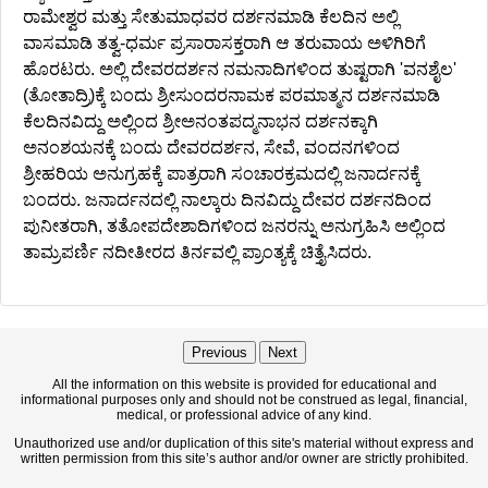
ರಾಮೇಶ್ವರ ಮತ್ತು ಸೇತುಮಾಧವರ ದರ್ಶನಮಾಡಿ ಕೆಲದಿನ ಅಲ್ಲಿ
ವಾಸಮಾಡಿ ತತ್ವ-ಧರ್ಮ ಪ್ರಸಾರಾಸಕ್ತರಾಗಿ ಆ ತರುವಾಯ ಅಳಿಗಿರಿಗೆ
ಹೊರಟರು. ಅಲ್ಲಿ ದೇವರದರ್ಶನ ನಮನಾದಿಗಳಿಂದ ತುಷ್ಟರಾಗಿ 'ವನಶೈಲ'
(ತೋತಾದ್ರಿ)ಕ್ಕೆ ಬಂದು ಶ್ರೀಸುಂದರನಾಮಕ ಪರಮಾತ್ಮನ ದರ್ಶನಮಾಡಿ
ಕೆಲದಿನವಿದ್ದು ಅಲ್ಲಿಂದ ಶ್ರೀಅನಂತಪದ್ಮನಾಭನ ದರ್ಶನಕ್ಕಾಗಿ
ಅನಂಶಯನಕ್ಕೆ ಬಂದು ದೇವರದರ್ಶನ, ಸೇವೆ, ವಂದನಗಳಿಂದ
ಶ್ರೀಹರಿಯ ಅನುಗ್ರಹಕ್ಕೆ ಪಾತ್ರರಾಗಿ ಸಂಚಾರಕ್ರಮದಲ್ಲಿ ಜನಾರ್ದನಕ್ಕೆ
ಬಂದರು. ಜನಾರ್ದನದಲ್ಲಿ ನಾಲ್ಕಾರು ದಿನವಿದ್ದು ದೇವರ ದರ್ಶನದಿಂದ
ಪುನೀತರಾಗಿ, ತತೋಪದೇಶಾದಿಗಳಿಂದ ಜನರನ್ನು ಅನುಗ್ರಹಿಸಿ ಅಲ್ಲಿಂದ
ತಾಮ್ರಪರ್ಣಿ ನದೀತೀರದ ತಿರ್ನವಲ್ಲಿ ಪ್ರಾಂತ್ಯಕ್ಕೆ ಚಿತ್ತೈಸಿದರು.
Previous
Next
All the information on this website is provided for educational and
informational purposes only and should not be construed as legal, financial,
medical, or professional advice of any kind.
Unauthorized use and/or duplication of this site's material without express and
written permission from this site’s author and/or owner are strictly prohibited.