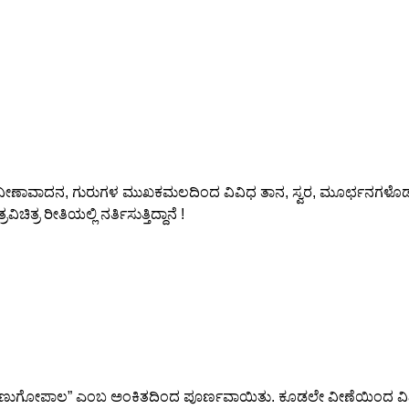
ಾವಾದನ, ಗುರುಗಳ ಮುಖಕಮಲದಿಂದ ವಿವಿಧ ತಾನ, ಸ್ವರ, ಮೂರ್ಛನಗಳೊಡನೆ ನಾ
ರ ರೀತಿಯಲ್ಲಿ ನರ್ತಿಸುತ್ತಿದ್ದಾನೆ !
ವೇಣುಗೋಪಾಲ” ಎಂಬ ಅಂಕಿತದಿಂದ ಪೂರ್ಣವಾಯಿತು. ಕೂಡಲೇ ವೀಣೆಯಿಂದ ವಿವಿ