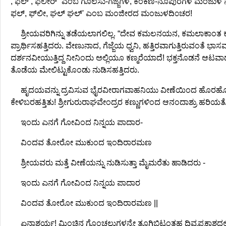
, ಫಲ್ , ಫಲೀರ್” ಎಂಬ ಗೊಲಸು-ಗೆಜ್ಜೆಗಳ, ಕಂಕಣ-ನೂಪುರಗಳ ಮಂಜುಳ ನಾದವು
ಫಲ್, ಫ್‌ಲೀ‌, ಘಲ್ ಘಲ್' ಎಂಬ ಮಂಜೀರದ ಮಂಜುಳದಿ೦ಚರ!
ಶ್ರೀಯವರಿಗಿನ್ನು ತಡೆಯಲಾಗಲಿಲ್ಲ. “ದೇವ ಕಮಲನಯನ, ಕಮಲಾಕಾಂತ ಕಂಸಾಂತಕ
ಪ್ರಾರ್ಥಿಸಹತ್ತಿದರು. ವೇಣುನಾದ, ಗೆಜ್ಜೆಯ ಧ್ವನಿ, ಹತ್ತಿರವಾಗುತ್ತಿರುವಂತೆ ಭಾ
ದರ್ಶನವೀಯುತ್ತಿದ್ದ ನೀನಿಂದು ಅಲ್ಲಿಯೂ ಕಣ್ಮರೆಯಾದೆ! ಭಕ್ತನೊಡನೆ ಆಟವಾಡುತ
ತೊಡೆಯ ಮೇಲಿಟ್ಟುಕೊಂಡು ನುಡಿಸಹತ್ತಿದರು.
ಹೃದಯವನ್ನು ದ್ರವಿಸುವ ಭೈರವೀರಾಗವಾಹನಿಯು ವೀಣೆಯಿಂದ ಹೊರಹೊಮ್ಮಿ
ಕೇಳಿಬರಹತ್ತಿತು! ಶ್ರೀಗುರುರಾಘವೇಂದ್ರರ ಕಣ್ಣುಗಳಿಂದ ಆನಂದಾಶ್ರು ಹರಿಯ
ಇಂದು ಎನಗೆ ಗೋವಿಂದ ನಿನ್ನಯ ಪಾದಾರ-
ವಿಂದವ ತೋರೋ ಮುಕುಂದ ಇಂದಿರಾರಮಣ
ಶ್ರೀಯವರು ಮತ್ತೆ ವೀಣೆಯನ್ನು ನುಡಿಸುತ್ತಾ ಮೈಮರೆತು ಹಾಡಿದರು -
ಇಂದು ಎನಗೆ ಗೋವಿಂದ ನಿನ್ನಯ ಪಾದಾರ
ವಿಂದವ ತೋರೋ ಮುಕುಂದ ಇಂದಿರಾರಮಣ ||
ಏನಾಶ್ಚರ್ಯ! ಮಿಂಚಿನ ಗೊಂಚಲುಗಳನ್ನೇ ತೂಗಿಬಿಟ್ಟಂತಹ ದಿವ್ಯಪ್ರಕ