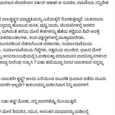
ತು ಆ ಅಮರಗಾನ-ದೇವದೇವನ ನರ್ತನ! ಅಹಹ! ಆ ಸುರಚಿರ, ರಮಣೀಯ ಸನ್ನಿವೇಶ
ಲಕೃಷ್ಣನ ಭವ್ಯಾಕೃತಿಯನ್ನು ಎವೆಯಿಕ್ಕದೆ ನೋಡುತ್ತಿದ್ದಾರೆ. ಯತಿರಾಜರು
ನ್ನು ಹೋಲುವ ನಾಸಿಕ, ಪುಟ್ಟ ಬಾಯಿ, ಚೆಂದುಟಿಗಳಲ್ಲಿ ಅರಳಿದ
ಗಿದಂತೆ ತಲೆಯ ಮೇಲೆ ಕೇಶಗಳನ್ನು ಹೆಣೆದು ಕಟ್ಟಿರುವ ಶಿಖೆ! ಅದಕ್ಕೆ
ಿತ ಮಕರಕುಂಡಲಗಳು, ಕಂಠ-ವಕ್ಷಸ್ಥಳಗಳಲ್ಲಿ ಮುಕ್ತಾಮಾಲೆಗಳು,
ನವರತ್ನದುಂಗುರದಿಂದ ಬೆಡಗುಗೊಂಡ ಬೆರಳುಗಳು, ಸುವರ್ಣಮಣಿಮಯ
ಾಲ್ಗಡಗಗಳು, ಸುವರ್ಣಮಣಿಮಯ ಗೆಜ್ಜೆಗಳು, ರತ್ನಮಯ ಮಂಜೀರ, ಭುಜದ ಮೇಲೆ
ು ಆನಂದಾಂಬುಧಿಯಲ್ಲಿ ಓಲಾಡಿಸುತ್ತಾ ಪರಮಪಾವನ ಪಾದವಿನ್ಯಾಸಗಳಿಂದ
- ಅಬ್ಬಾ ನೀನೆಂಥ ಸನ್ಯಾಸಿ ? ಬಹು ಹಟಿಯಪ್ಪಾ ನೀನು! ಬಾಲಕನಾದ ನನ್ನನ್ನು
ು ಬಾಲಕನೇ ಕೃಷ್ಣ? ಅಂದು ಬಲಿಯಿಂದ ಮೂರಡಿ ಭೂದಾನ ಪಡೆದು ಮೂರು
ಗಳೇ ಅಲ್ಲವೇ? ಕಾಳಿಂಗನನ್ನು ಮರ್ದಿಸಿದಾಗ ನಿನ್ನಿ ಪಾದಗಳಿಗೆ
ಸ ಬಹು ಕಷ್ಟ! ನೋಡು, ನನ್ನ ಪಾದಗಳೆಷ್ಟು ನೋಯುತ್ತಿದೆ.
ಮೇಲೆ ಶಿರವಿರಿಸಿ, ನಮಿಸಿ, ಅನಂತರ ಮಾಧವನನ್ನು ಮಡಿಲಲ್ಲಿ