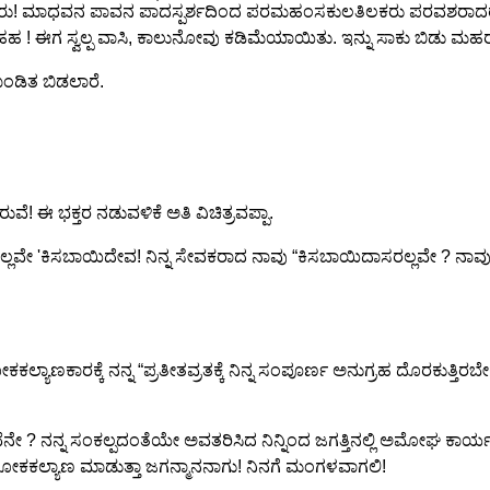
ಭಿಸಿದರು! ಮಾಧವನ ಪಾವನ ಪಾದಸ್ಪರ್ಶದಿಂದ ಪರಮಹಂಸಕುಲತಿಲಕರು ಪರವಶರಾ
 ಅಹಹ ! ಈಗ ಸ್ವಲ್ಪ ವಾಸಿ, ಕಾಲುನೋವು ಕಡಿಮೆಯಾಯಿತು. ಇನ್ನು ಸಾಕು ಬಿಡು
 ಖಂಡಿತ ಬಿಡಲಾರೆ.
ವೆ! ಈ ಭಕ್ತರ ನಡುವಳಿಕೆ ಅತಿ ವಿಚಿತ್ರವಪ್ಪಾ.
 'ಕಿಸಬಾಯಿದೇವ! ನಿನ್ನ ಸೇವಕರಾದ ನಾವು “ಕಿಸಬಾಯಿದಾಸರಲ್ಲವೇ ? ನಾವು ಹಾ
ಕಾರಕ್ಕೆ ನನ್ನ “ಪ್ರತೀತವ್ರತಕ್ಕೆ ನಿನ್ನ ಸಂಪೂರ್ಣ ಅನುಗ್ರಹ ದೊರಕುತ್ತಿರಬೇಕು.
ನು ಕೈಬಿಡುವೆನೇ ? ನನ್ನ ಸಂಕಲ್ಪದಂತೆಯೇ ಅವತರಿಸಿದ ನಿನ್ನಿಂದ ಜಗತ್ತಿನಲ್ಲಿ ಅಮೋಘ ಕ
ೋಕಕಲ್ಯಾಣ ಮಾಡುತ್ತಾ ಜಗನ್ಮಾನನಾಗು! ನಿನಗೆ ಮಂಗಳವಾಗಲಿ!