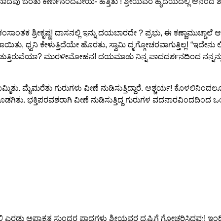
 ಬೆರೆತು ಕರ್ಣಾನಂದವೀಯ- ಹತ್ತಿತು ! ಶ್ರೀಯವರ ಹೃದಯದಲ್ಲಿ ಆನಂದ ಶರಧಿಯುಕ್
 ಶ್ರೀಕೃಷ್ಣ! ದಾಸನಲ್ಲಿ ಇನ್ನು ದಯಬಾರದೇ ? ಪ್ರಭು, ಈ ಕಣ್ಣಾಮುಚ್ಚಾಲೆ ಆಟವನ
ಸವಾಯಿತು, ಧ್ವನಿ ಕೇಳುತ್ತಿದೆಯೇ ಹೊರತು, ಸ್ವಾಮಿ ದೃಗ್ಗೋಚರವಾಗುತ್ತಿಲ್ಲ! “ಇದೇನು 
್ತಿರುವೆಯಾ? ಮುರಳೀಮೋಹನ! ದಯಮಾಡು ನಿನ್ನ ಪಾದದರ್ಶನದಿಂದ ನನ್ನನ್ನು ಕೃತಾರ್ಥನ
ತು. ಮೈಮರೆತು ಗುರುಗಳು ವೀಣೆ ನುಡಿಸುತ್ತಿದ್ದಾರೆ. ಆಶ್ಚರ್ಯ! ಕೊಳಲಿನಿಂ
ತೊಡಗಿತು. ಭಕ್ತಿಪರವಶರಾಗಿ ವೀಣೆ ನುಡಿಸುತ್ತಿದ್ದ ಗುರುಗಳ ವದನಾರವಿಂದದಿಂದ
ಾಶದಲ್ಲಿ ಎರಡು ಅಪ್ರಾಕೃತ ಸುಂದರ ಪಾದಗಳು ಶ್ರೀಯವರ ದೃಷ್ಟಿಗೆ ಗೋಚರಿಸಿದ