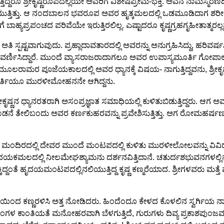
್ದರೂ ಶ್ರೀಕೃಷ್ಣರೂಪದಲ್ಲಿಯೇ ಅವರಿಗೆ ವಿಶೇಷಪ್ರೇಮ-ಭಕ್ತಿ. ಅವನ ನಾಮಸ್ಮರಣದಿಂ
್ತು. ಆ ನಂದಬಾಲನ ಭವರೂಪ ಅವರ ಹೃತ್ಕಮಲದಲ್ಲಿ ಒಡಮೂಡಿದಾಗ ಶರೀರದಲ್ಲಿ 
 ಬಾಹ್ಯಪ್ರಪಂಚದ ಪರಿವೆಯೇ ಇರುತ್ತಿರಲಿಲ್ಲ. ಎಷ್ಟಾದರೂ ಕೃಷ್ಣಗ್ರಹಗೃಹೀತಾತ್ಮರಲ
ಿ ಸ್ಪಷ್ಟವಾಗುವುದು. ಪ್ರಹ್ಲಾದಾವತಾರದಲ್ಲಿ ಅವರನ್ನು ಅನುಗ್ರಹಿಸಿದ್ದು, ಹರಿ
ೇ ವರ್ಣಿಸಿದ್ದಾರೆ. ಮುಂದೆ ವ್ಯಾಸರಾಜರಾದಾಗಲೂ ಅವರ ಉಪಾಸ್ಯಮೂರ್ತಿ ಗೋಪಾಲಕ
ರಾಮರ ಪೂಜೆಯಕಾಲದಲ್ಲಿ ಅವರ ಧ್ಯಾನಕ್ಕೆ ವಿಷಯ- ನಾಗುತ್ತಿದ್ದವನು, ಶ್ರೀಕೃಷ್ಣ
ಬಮೂರ್ತಿಯೂ ಮುರಳೀಮೋಹನನೇ ಆಗಿದ್ದನು.
ೃಷ್ಣನ ಧ್ಯಾನರತರಾಗಿ ಅಸಂಪ್ರಜ್ಞಾತ ಸಮಾಧಿಯಲ್ಲಿ ಕುಳಿತುಬಿಡುತ್ತಿದ್ದರು. ಆ
 ತೇಲಿಬಂದು ಅವರ ಕರ್ಣಕುಹರವನ್ನು ಪ್ರವೇಶಿಸುತ್ತಿತ್ತು. ಅಗ ರೋಮಹರ್ಷಣದಿಂ
ನ ಮಂದಿರದಲ್ಲಿ ದೇವರ ಮುಂದೆ ಮಂಟಪದಲ್ಲಿ ಕುಳಿತು ಮುರಳೀಲೋಲವನ್ನು ವಿವಿಧ ರ
ವರು ಹೃದಯಕಮಲದಲ್ಲಿ ನೀಲಮೇಘಶ್ಯಾಮನು ದರ್ಶನವಿತ್ತಿದಾನೆ. ಚತುರ್ದಶಭುವನಗಳ
ಕಿದ್ದಂತೆ ಹೃದಯಮಂಟಪದಲ್ಲಿನಲಿಯುತ್ತಿದ್ದ ಕೃಷ್ಣ ಕಣ್ಮರೆಯಾದ. ಶ್ರೀಗಳವರು ಮತ್ತೆ ಮತ
ೆಯಿಂದ ಕಣ್ಣರಳಿಸಿ ಅತ್ತ ನೋಡಿದರು. ಹಿಂದೆಂದೂ ಕೇಳದ ಕೊಳಲಿನ ಸ್ವರ್ಗಿ
ಿಂಗಳ ಕಾಂತಿಯತೆ ಮನೋಹರವಾಗಿ ಬೆಳಗುತ್ತಿದೆ, ಗುರುಗಳು ದಿವ್ಯ ಪ್ರಕಾಶಪುಂಜ