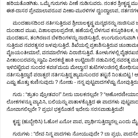
ಹರಿಯತೊಡಗಿತು. ಒಮ್ಮೆ ಗುರುಗಳು ವೀಣೆ ನುಡಿಸುವರು. ನಂತರ ಶ್ರೀಕೃಷ
ಈಶ-ದಾಸರ ಪ್ರೇಮಾಲಾಪರೂಪ ವೀಣಾ-ಮುರಳಿಗಳ ದ್ವಂದ್ವಾಲಾಪ, ನರ್ತ
ಮಂದಹಾಸದಿಂದ ನರ್ತಿಸುತ್ತಿರುವ ಶ್ರೀಬಾಲಕೃಷ್ಣ ಮನ್ಮಥನನ್ನು ನಾಚಿಸುವ 
ದುಂಡಾದ ಮುಖ, ವಿಶಾಲಫಾಲಪ್ರದೇಶ, ಹಣೆಯಲ್ಲಿ ಬೆಳಗುವ ಕಸ್ತೂರಿತಿಲಕ
ಮಂದಹಾಸ, ತಂಗಿರಣನ ಬೆಳದಿಂಗಳನ್ನು ನಾಚಿಸುತ್ತಿದೆ, ಉಂಗುರುಂಗುವಾಗಿ ಕಂಗ
ಸುತ್ತಿರುವ ನವರತ್ನಸರ ಜಳಪುಸುತ್ತಿದೆ. ಶಿಖೆಯಲ್ಲಿ ಪ್ರಕಾಶಿಸುತ್ತಿರುವ ಚೂ
ವೈಜಯಂತೀಮಾಲೆ, ವನಮಾಲೆಗಳು ವಿರಾಜಿಸುತ್ತಿವೆ. ತೋಳುಗಳಲ್ಲಿ ವೈಢರಖಚ
ಪೀತಾಂಬರವನ್ನು ಸ್ವಾಮಿ ವೀರಕಚ್ಚೆ ಹಾಕಿ ಉಟ್ಟಿದಾನೆ! ನಡುವಿನಲ್ಲಿ ನವರತ್
ಇಳಿಬಿಟ್ಟಿರುವ ಸುಂದರ ಕವಚ'ಮಯ ಮೇಲ್ವಾಸ! ತುಟಿಗಳಂಚಿನಲ್ಲಿ ಶೋಧಿ
ನರ್ತಿಸುತ್ತಿದ್ದಾನೆ ಪರಾತ್ಪರ! ನರ್ತಿಸುತ್ತಿದ್ದ ಶ್ಯಾಮಸುಂದರ ತಟ್ಟನೆ ನಿಂ
ಎಷ್ಟು ಹೊತ್ತು ಕುಣಿಸುವುದು ? ನೋಡು - ನನ್ನ ಪುಟ್ಟಪಾದಗಳೆಷ್ಟು ನೋವುತ್ತಿ
ಗುರು : “ಶ್ರುತಂ ಪ್ರೋತವಂ!” ನೀನು ಬಾಲಕನಲ್ಲವೇ ? “ಅಣೋರಣ
ಲೋಕಗಳನ್ನೂ ವ್ಯಾಪಿಸಿ, ಬಲಿಯನ್ನು ಪಾತಾಳಕ್ಕೊತ್ತಿದ ಈ ಪಾದಗಳು ಪುಟ್ಟಪಾದ
ನೋವಾಗಲಿಲ್ಲವೇ ? ಪ್ರಭು! ಭಕ್ತನೊಡನೆ ಇದೇನು ಸರಸವಾಡುತ್ತಿರುವೆ!
ಕೃಷ್ಣ: (ಹುಬ್ಬೇರಿಸಿ) ಓಹೋ! ಏನೋ ಪಾಪ, ಪ್ರಾರ್ಥಿಸುತ್ತಿದ್ದಾನಲ್ಲ ಎಂದ
ಗುರುಗಳು : “ದೇವ ನಿನ್ನ ಪಾದಗಳು ನೋಯುವುದೇ ? ಬಾ ಪ್ರಭು, ಪಾದಸೇ