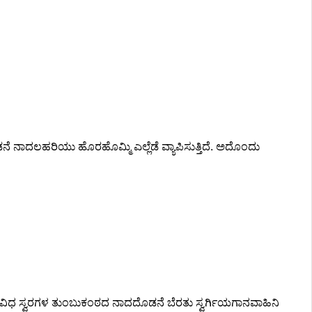
ದಲಹರಿಯು ಹೊರಹೊಮ್ಮಿ ಎಲ್ಲೆಡೆ ವ್ಯಾಪಿಸುತ್ತಿದೆ. ಅದೊಂದು
ಧ ಸ್ವರಗಳ ತುಂಬುಕಂಠದ ನಾದದೊಡನೆ ಬೆರತು ಸ್ವರ್ಗಿಯಗಾನವಾಹಿನಿ