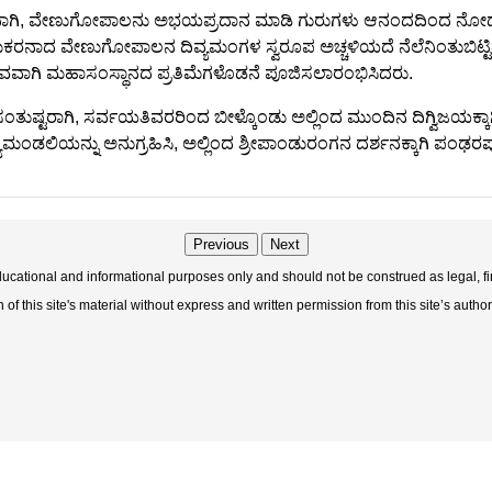
ಾಗಿ, ವೇಣುಗೋಪಾಲನು ಅಭಯಪ್ರದಾನ ಮಾಡಿ ಗುರುಗಳು ಆನಂದದಿಂದ ನೋಡುತ್ತಿ
ಕರನಾದ ವೇಣುಗೋಪಾಲನ ದಿವ್ಯಮಂಗಳ ಸ್ವರೂಪ ಅಚ್ಚಳಿಯದೆ ನೆಲೆನಿಂತುಬಿಟ್
ದೈವವಾಗಿ ಮಹಾಸಂಸ್ಥಾನದ ಪ್ರತಿಮೆಗಳೊಡನೆ ಪೂಜಿಸಲಾರಂಭಿಸಿದರು.
ತುಷ್ಟರಾಗಿ, ಸರ್ವಯತಿವರರಿಂದ ಬೀಳ್ಕೊಂಡು ಅಲ್ಲಿಂದ ಮುಂದಿನ ದಿಗ್ವಿಜಯಕ್ಕ
್ಯಮಂಡಲಿಯನ್ನು ಅನುಗ್ರಹಿಸಿ, ಅಲ್ಲಿಂದ ಶ್ರೀಪಾಂಡುರಂಗನ ದರ್ಶನಕ್ಕಾಗಿ ಪ
Previous
Next
educational and informational purposes only and should not be construed as legal, fi
f this site's material without express and written permission from this site’s author