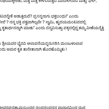
ಕೇರಿತು, ಮತ್ತೆ ಮತ್ತೆ ಕೇಳಿಬರುತ್ತಿದೆ ಮುರುಳೀನಾದ ಮತ್ತು 'ಘಲ್,
್ನೇಕೆ ಆಡುತ್ತಿರುವೆ? ಪ್ರಸನ್ನನಾಗು ಭಕ್ತಬಂಧು!” ಎಂದು
ಲೀಲೆ ? ನನ್ನ ಭಕ್ತಿ ಪಕ್ವವಾಗಿಲ್ಲವೇ ? ಸ್ವಾಮಿ, ಹೃದಯಮಂಟಪದಲ್ಲಿ
ನ್ನಾಗಿ ಮಾಡು” ಎಂದು ಬಿನ್ನವಿಸುತ್ತಾ ಪಕ್ಕದಲ್ಲಿದ್ದ ತಮ್ಮ ವೀಣೆಯನ್ನೆತ್ತಿ
ದಲೂ ಶ್ರೀಯವರ ಭೈರವಿ ಆಲಾಪನೆಯನ್ನನುಸರಿಸಿ ಮಂಜುಳಾಲಾಪ
 ಒಂದು ಅಮರ ಕೃತಿ ತಾನೇತಾನಾಗಿ ಹೊರಹೊಮ್ಮಿತು !
ವು! ಇಂದೀವರಘನಶ್ಯಾಮಸುಂದರ ನಂದನಂದನನ ಪಾದಾರವಿಂದ ದುದ್ದ