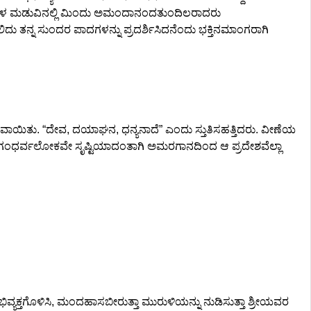
ಂಗಳ ಮಡುವಿನಲ್ಲಿ ಮಿಂದು ಅಮಂದಾನಂದತುಂದಿಲರಾದರು
ನ್ನ ಸುಂದರ ಪಾದಗಳನ್ನು ಪ್ರದರ್ಶಿಸಿದನೆಂದು ಭಕ್ತಿನಮಾಂಗರಾಗಿ
ವಾಯಿತು. “ದೇವ, ದಯಾಘನ, ಧನ್ಯನಾದೆ” ಎಂದು ಸ್ತುತಿಸಹತ್ತಿದರು. ವೀಣೆಯ
ಗಂಧರ್ವಲೋಕವೇ ಸೃಷ್ಟಿಯಾದಂತಾಗಿ ಅಮರಗಾನದಿಂದ ಆ ಪ್ರದೇಶವೆಲ್ಲಾ
ವ್ಯಕ್ತಗೊಳಿಸಿ, ಮಂದಹಾಸಬೀರುತ್ತಾ ಮುರುಳಿಯನ್ನು ನುಡಿಸುತ್ತಾ ಶ್ರೀಯವರ