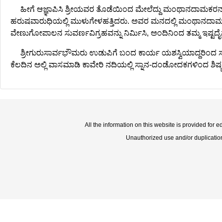
ಹೀಗೆ ಆಜ್ಞಾಪಿಸಿ ಶ್ರೀಯವರ ತೊಡೆಯಿಂದ ಮೇಲೆದ್ದು ಮಂಥಾನದಾಮಕರನ
ಹರುಷವಾರುಧಿಯಲ್ಲಿ ಮುಳುಗೇಳಹತ್ತಿದರು. ಅವರ ಮನದಲ್ಲಿ ಮಂಥಾನದಾಮ
ವೇಣುಗೋಪಾಲನ ಸುವರ್ಣವಿಗ್ರಹವನ್ನು ನಿರ್ಮಿಸಿ, ಅಂದಿನಿಂದ ತಮ್ಮ ಇಷ್ಟ
ಶ್ರೀಗುರುಸಾರ್ವಭೌಮರು ಉಡುಪಿಗೆ ಬಂದ ಕಾರ್ಯ ಯಶಸ್ವಿಯಾದ್ದರಿಂದ ಸಂ
ಕೆಲದಿನ ಅಲ್ಲಿ ವಾಸಮಾಡಿ ಕಾವೇರಿ ನದಿಯಲ್ಲಿ ಸ್ನಾನ-ದಂಡೋದಕಗಳಿಂದ ಶಿಷ
All the information on this website is provided for 
Unauthorized use and/or duplication o