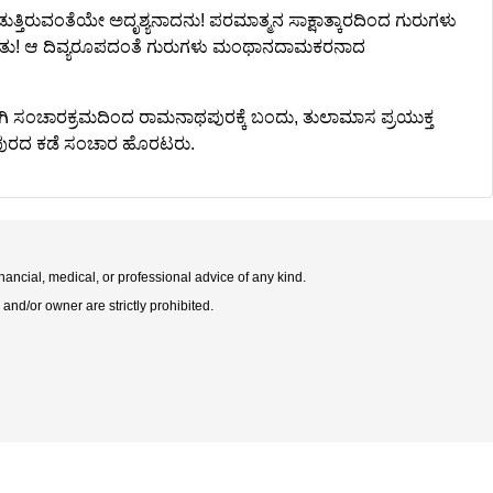
ರುವಂತೆಯೇ ಅದೃಶ್ಯನಾದನು! ಪರಮಾತ್ಮನ ಸಾಕ್ಷಾತ್ಕಾರದಿಂದ ಗುರುಗಳು
ಟಿತು! ಆ ದಿವ್ಯರೂಪದಂತೆ ಗುರುಗಳು ಮಂಥಾನದಾಮಕರನಾದ
ಾಗಿ ಸಂಚಾರಕ್ರಮದಿಂದ ರಾಮನಾಥಪುರಕ್ಕೆ ಬಂದು, ತುಲಾಮಾಸ ಪ್ರಯುಕ್ತ
ಂಢರಪುರದ ಕಡೆ ಸಂಚಾರ ಹೊರಟರು.
nancial, medical, or professional advice of any kind.
 and/or owner are strictly prohibited.