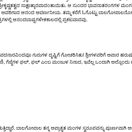
ೀಕೃಷ್ಣತತ್ವದ ಸಾಕ್ಷಾತ್ಕಾರವಾದಂತಾಯಿತು. ಆ ಸುಂದರ ಭಾವನಾತರಂಗಗಳ ಮ
 ಅವರಿಗಾದ ಆನಂದ ಅವರ್ಣನೀಯ. ತಮ್ಮ ಕರೆಗೆ ಓಗೊಟ್ಟು ಬಾಲಗೋಪಾಲನೊಲಿದು ತ
್ರಗಳಲ್ಲಿ ಆನಂದಬಾಷ್ಪಗಳೇಕಕಾಲದಲ್ಲಿ ಪ್ರಕಟವಾದವು.
 ವದನಾರವಿಂದವೂ ಗುರುಗಳ ದೃಷ್ಟಿಗೆ ಗೋಚರಿಸಿತು! ಶ್ರೀಗಳವರಿಗೆ ಅಪಾರ ಹರುಷ
ಜ್ಜೆಗಳ ಘಲ್, ಘಲ್ ಎಂಬ ಮಂಜುಳ ನಿನಾದ, ಇವೆಲ್ಲ ಒಂದಾಗಿ ಅಲ್ಲೊಂದು 
ತಿದ್ದಾರೆ. ಬಾಲಗೋಪಾಲ ತನ್ನ ಅಪ್ರಾಕೃತ ಮಂಗಳ ಸ್ವರೂಪವನ್ನು ಪೂರ್ಣವಾಗಿ ಅಭಿ