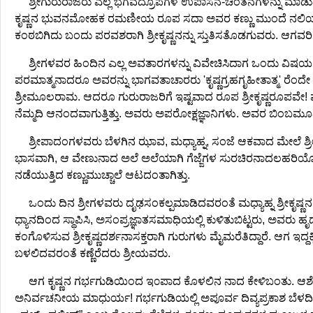
ಶ್ರೀಗುರುರಾಜರು ಎಲ್ಲ ಭಗವದ್ರೂಪಗಳ ಉಪಾಸನೆ-ಚಿಂತನಗಳನ್ನು ಮಾಡುತ್ತಿದ
ಕೃಷ್ಣನ ಭುವನಮೋಹಕ ರಮಣೀಯ ರೂಪ ಸದಾ ಅವರ ಕಣ್ಣು ಮುಂದೆ ನಲಿಯುತ್ತಿತ
ಕಂಠಬಿಗಿದು ಬಂದು ಪರವಶರಾಗಿ ಶ್ರೀಕೃಷ್ಣನನ್ನು ಸ್ತುತಿಸತೊಡಗುವರು. ಆಗವರಿಗೆ
ಶ್ರೀಗಳವರ ಹಿಂದಿನ ಎಲ್ಲ ಅವತಾರಗಳನ್ನು ವಿವೇಚಿಸಿದಾಗ ಒಂದು ವಿಷಯ ಅತ
ಪರಮಾತ್ಮನಾದರೂ ಅವರನ್ನು ಭಾಗವತಾಚಾರರು 'ಕೃಷ್ಣಗ್ರಹಗೃಹೀತಾತ್ಮ' ರೆಂದ
ಶ್ರೀಮೂಲರಾಮ. ಆದರೂ ಗುರುರಾಜರಿಗೆ ಇಷ್ಟವಾದ ರೂಪ ಶ್ರೀಕೃಷ್ಣರೂಪವೇ! ಮೂಲ
ನೆಮ್ಮದಿ ಆನಂದವಾಗುತ್ತಿತ್ತು. ಅವರು ಅಪರೋಕ್ಷಜ್ಞಾನಿಗಳು. ಅವರ ಬಿಂ
ಶ್ರೀಪಾದಂಗಳವರು ಬೆಳಗಿನ ಝಾವ, ಮಧ್ಯಾಹ್ನ, ಸಂಜೆ ಆಕವಾದ ಮೇಲೆ ಶ್ರೀಕ
ಭಾಸವಾಗಿ, ಆ ವೇಣುನಾದ ಅಲೆ ಅಲೆಯಾಗಿ ಗೆಜ್ಜೆಗಳ ಸುರಚಿರನಾದಲಹರಿಯೊಡನೆ
ನಡೆಯುತ್ತಿದ ಕಣ್ಣುಮುಚ್ಚಾಲೆ ಆಟದಂತಾಗಿತ್ತು.
ಒಂದು ದಿನ ಶ್ರೀಗಳವರು ದೃಢಸಂಕಲ್ಪಮಾಡಿದವರಂತೆ ಮಧ್ಯಾಹ್ನ ಶ್ರೀಕೃಷ್ಣ
ಧ್ಯಾನದಿಂದ ಸ್ಥಾಪಿಸಿ, ಅಸಂಪ್ರಜ್ಞಾತಸಮಾಧಿಯಲ್ಲಿ ಕುಳಿತುಬಿಟ್ಟರು, ಅ
ಕಂಗೊಳಿಸುವ ಶ್ರೀಕೃಷ್ಣದರ್ಶನಾಸಕ್ತರಾಗಿ ಗುರುಗಳು ಮೈಮರೆತಿದ್ದಾರೆ. ಆಗ ಇದ್ದಕ್
ಬಳಲಿದವರಂತೆ ಕಣ್ಣೆರೆದರು ಶ್ರೀಯವರು.
ಆಗ ಕೃಷ್ಣನ ಗರ್ಭಗುಡಿಯಿಂದ ಇ೦ಪಾದ ಕೊಳಲಿನ ನಾದ ಕೇಳಿಬಂತು. ಆಶ
ಅನಿರ್ವಚನೀಯ ಮಾಧುರ್ಯ! ಗರ್ಭಗುಡಿಯಲ್ಲಿ ಅಪೂರ್ವ ದಿವ್ಯಪ್ರಕಾಶ ಬೆಳದ