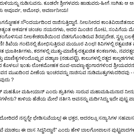
್ಣ ಮುರುಳಿಯನ್ನು ನುಡಿಸುವನು. ಕೂಡಲೇ ಶ್ರೀಗಳವರು ಹಾಡುವರು-ಹೀಗೆ ಸಾಗಿ
ನಗಳು ಅಪೂರ್ವ, ಅಮೋಘ, ಅವರ್ಣನೀಯ!
ಜಗನ್ನೋಹಕ ಸೌಂದರ್ಯದಿಂದ ರಾಜಿಸುತ್ತಿದ್ದಾನೆ. ನೀಲನೀರದ ಕಾಂತಿವಿರಾಜಿತನಾದ ಬಾ
, ಅತ್ಯಂತ ಆಕರ್ಷಕ ಚಂಚಲ ನಯನಗಳು, ಅದರ ಮಿಂಚಿನ ನೋಟ, ಸಂಪಿಗೆಯ ಮೊಗ್ಗವ
ೊಳಿಸುವ ನೀಲಕೇಶರಾಶಿಯಿಂದ ಬೆಡಗುಗೊಂಡಿರುವ ಶಿರಪ್ರದೇಶ, ಸ್ವಲ್ಪ ಬಲಕ್ಕೆ ಬಾ
ಡಾಮಣಿ! ಶಿಖೆಯ ಗಂಟಿನಲ್ಲಿ ಶೋಭಿಸುತ್ತಿರುವ ಮಯೂರ ಪಿಂಛ! ಕಿವಿಗಳಲ್ಲಿ ರತ್ನಖಚ
ಿತ ಭುಜಕೀರ್ತಿಗಳು, ಕರಗಳಲ್ಲಿ ಮುತ್ತು-ಮಾಣಿಕ್ಯ-ರತ್ನಖಚಿತ ಕಂಕಣಗಳು, 
ನ ಮತ್ತು ಮಾಣಿಕ್ಯಗಳಿಂದೊಪ್ಪುವ ವಡ್ಯಾಣ (ನಡುಪಟ್ಟಿ), ಕಾಲುಗಳಲ್ಲಿ ರತ್ನದ ಕ
ಸುವ ಕೊಳಲು! ಇಂತು ಲೋಕಮೋಹಕ ರೂಪ-ಲಾವಣ್ಯ-ಶೃಂಗಾರಗಳಿಂದ ಶ್ರೀಯವರನ್ನ
ತುಬಿಟ್ಟ ! ಅವನ ಮುಖದಿಂದ ವೀಣೆಯ ಇಂಚರವನ್ನು ನಾಚಿಸುವ ನುಡಿಮುತ್ತುಗಳುದರಿದವು 
ರುವುದು ?
ೀಯಾನ್ ಮಹತೋ ಮಹೀಯಾನ್ ಎಂದು ಶ್ರುತಿಗಳು ಸಾರುವ ಮಹಾಮಹಿಮನಾದ ನೀನ
ಗಳೇನು? ಕಾಳಿಯ ಹೆಡೆಯ ಮೇಲೆ ನರ್ತಿಸಿ ಅವನನ್ನು ಮರ್ದಿಸಿದ್ದು ಇದೇ ಪುಟ್ಟ ಪಾದ
ು ಮೈದೋರಿದರೆ ನನ್ನನ್ನೇ ಛೇಡಿಸುವೆಯಲ್ಲ! ಈ ಭಕ್ತರ, ಅದರಲ್ಲೂ ಸನ್ಯಾಸಿಗಳ ಸಹವಾ
ವೆ ಮಾಡಲು ಈ ದಾಸ ಸಿದ್ಧನಿದ್ದಾನೆ” ಎಂದು ಹೇಳಿ ಬಾಲಗೋಪಾಲನ ಪುಟ್ಟಪಾದಗಳ 