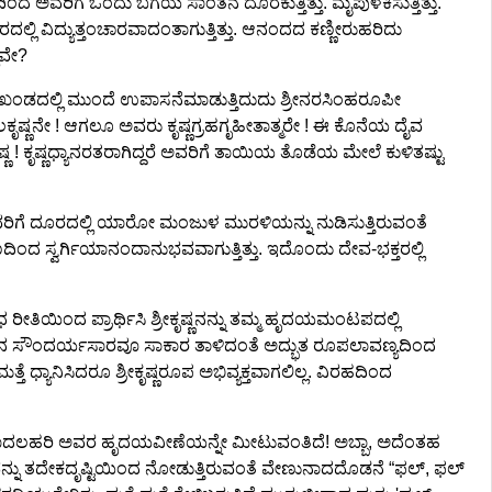
ದ ಅವರಿಗೆ ಒಂದು ಬಗೆಯ ಸಾಂತನ ದೊರಕುತ್ತಿತ್ತು. ಮೈಪುಳಕಿಸುತ್ತಿತ್ತು.
ವಿದ್ಯುತ್ತಂಚಾರವಾದಂತಾಗುತ್ತಿತ್ತು. ಆನಂದದ ಕಣ್ಣೀರುಹರಿದು
್ಲವೇ?
ವರ್ಷಖಂಡದಲ್ಲಿ ಮುಂದೆ ಉಪಾಸನೆಮಾಡುತ್ತಿದುದು ಶ್ರೀನರಸಿಂಹರೂಪೀ
ೃಷ್ಣನೇ ! ಆಗಲೂ ಅವರು ಕೃಷ್ಣಗ್ರಹಗೃಹೀತಾತ್ಮರೇ ! ಈ ಕೊನೆಯ ದೈವ
 ! ಕೃಷ್ಣಧ್ಯಾನರತರಾಗಿದ್ದರೆ ಅವರಿಗೆ ತಾಯಿಯ ತೊಡೆಯ ಮೇಲೆ ಕುಳಿತಷ್ಟು
ಗ ಅವರಿಗೆ ದೂರದಲ್ಲಿ ಯಾರೋ ಮಂಜುಳ ಮುರಳಿಯನ್ನು ನುಡಿಸುತ್ತಿರುವಂತೆ
ದ ಸ್ವರ್ಗಿಯಾನಂದಾನುಭವವಾಗುತ್ತಿತ್ತು. ಇದೊಂದು ದೇವ-ಭಕ್ತರಲ್ಲಿ
ೀತಿಯಿಂದ ಪ್ರಾರ್ಥಿಸಿ ಶ್ರೀಕೃಷ್ಣನನ್ನು ತಮ್ಮ ಹೃದಯಮಂಟಪದಲ್ಲಿ
ಲ್ಲಿನ ಸೌಂದರ್ಯಸಾರವೂ ಸಾಕಾರ ತಾಳಿದಂತೆ ಅದ್ಭುತ ರೂಪಲಾವಣ್ಯದಿಂದ
್ತೆ ಧ್ಯಾನಿಸಿದರೂ ಶ್ರೀಕೃಷ್ಣರೂಪ ಅಭಿವ್ಯಕ್ತವಾಗಲಿಲ್ಲ. ವಿರಹದಿಂದ
ಯ ನಾದಲಹರಿ ಅವರ ಹೃದಯವೀಣೆಯನ್ನೇ ಮೀಟುವಂತಿದೆ! ಅಬ್ಬಾ, ಅದೆಂತಹ
ವನ್ನು ತದೇಕದೃಷ್ಟಿಯಿಂದ ನೋಡುತ್ತಿರುವಂತೆ ವೇಣುನಾದದೊಡನೆ “ಫಲ್, ಫಲ್