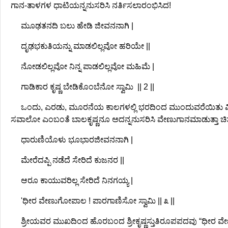
ಗಾನ-ತಾಳಗಳ ಧಾಟಿಯನ್ನನುಸರಿಸಿ ನರ್ತಿಸಲಾರಂಭಿಸಿದ!
ಮೂಢತನದಿ ಬಲು ಹೇಡಿ ಜೀವನನಾಗಿ |
ದೃಢಭಕುತಿಯನ್ನು ಮಾಡಲಿಲ್ಲವೋ ಹರಿಯೇ ||
ನೋಡಲಿಲ್ಲವೋ ನಿನ್ನ ಪಾಡಲಿಲ್ಲವೋ ಮಹಿಮೆ |
ಗಾಡಿಕಾರ ಕೃಷ್ಣ ಬೇಡಿಕೊಂಬೆನೋ ಸ್ವಾಮಿ || 2 ||
ಒಂದು, ಎರಡು, ಮೂರನೆಯ ಕಾಲಗಳಲ್ಲಿ ಭರದಿಂದ ಮುಂದುವರೆಯಿತು ವೀಣ
ಸವಾಲೋ ಎಂಬಂತೆ ಬಾಲಕೃಷ್ಣನೂ ಅದನ್ನನುಸರಿಸಿ ವೇಣುಗಾನಮಾಡುತ್ತಾ ಚಿತ್ರವಿಚಿತ್
ಧಾರುಣಿಯೊಳು ಭೂಭಾರಜೀವನನಾಗಿ |
ಮೇರೆದಪ್ಪಿ ನಡೆದೆ ಸೇರಿದೆ ಕುಜನರ ||
ಆರೂ ಕಾಯುವರಿಲ್ಲ ಸೇರಿದೆ ನಿನಗಯ್ಯ |
'ಧೀರ ವೇಣುಗೋಪಾಲ ! ಪಾರಗಾಣಿಸೋ ಸ್ವಾಮಿ || ೩ ||
ಶ್ರೀಯವರ ಮುಖದಿಂದ ಹೊರಬಂದ ಶ್ರೀಕೃಷ್ಣಸ್ತುತಿರೂಪಪದವು “ಧೀರ 