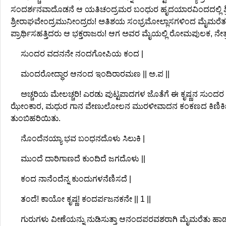
ಸಂದರ್ಶನವಾದೊಡನೆ ಆ ಯತಿಚಂದ್ರಮರ ಬಂಧುರ ಹೃದಯಾರವಿಂದದಲ್ಲಿ ಶ್ರ
ಶ್ರೀರಾಘವೇಂದ್ರಮುನೀಂದ್ರರು! ಅತಿಶಯ ಸಂಭ್ರಮೋಲ್ಲಾಸಗಳಿಂದ ಮೈಮರೆತ
ಪ್ರಾರ್ಥಿಸಹತ್ತಿದರು ಆ ಭಕ್ತರಾಜರು! ಆಗ ಅವರ ಮೈಯಲ್ಲಿ ರೋಮಪುಲಕ, ನೇತ
ಸುಂದರ ವದನನೇ ನಂದಗೋಪಿಯ ಕಂದ |
ಮಂದರೋದ್ಧಾರ ಆನಂದ ಇಂದಿರಾರಮಣ || ಅ.ಪ ||
ಅಚ್ಚರಿಯ ಮೇಲಚ್ಚರಿ! ಎರಡು ಪುಟ್ಟಪಾದಗಳ ಜೊತೆಗೆ ಈ ಕೃಷ್ಣನ ಸುಂದರ
ಝೇಂಕಾರ, ಮಧುರ ಗಾನ ವೇಣುಲೋಲನ ಮುರಳೀವಾದನ ಕಂಕಣದ ಕಿಣಿಕಿಣಿ, ಗೆ
ತುಂಬಿಹರಿಯಿತು.
ನೊಂದೆನಯ್ಯಾ ಭವ ಬಂಧನದೊಳು ಸಿಲುಕಿ |
ಮುಂದೆ ದಾರಿಗಾಣದೆ ಕುಂದಿದೆ ಜಗದೊಳು ||
ಕಂದ ನಾನೆಂದೆನ್ನ ಕುಂದುಗಳನೆಣಿಸದೆ |
ತಂದೆ! ಕಾಯೋ ಕೃಷ್ಣ! ಕಂದರ್ಪಜನಕನೇ || 1 ||
ಗುರುಗಳು ವೀಣೆಯನ್ನು ನುಡಿಸುತ್ತಾ ಆನಂದಪರವಶರಾಗಿ ಮೈಮರೆತು ಹಾಡುತ್