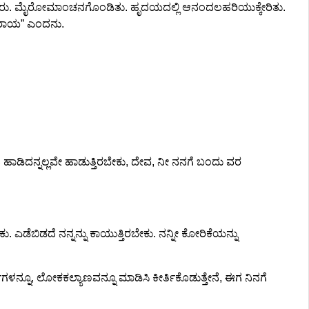
ದರು. ಮೈರೋಮಾಂಚನಗೊಂಡಿತು. ಹೃದಯದಲ್ಲಿ ಆನಂದಲಹರಿಯುಕ್ಕೇರಿತು.
 ಮಹರಾಯ” ಎಂದನು.
ಡಿದನ್ನಲ್ಲವೇ ಹಾಡುತ್ತಿರಬೇಕು, ದೇವ, ನೀ ನನಗೆ ಬಂದು ವರ
 ಎಡೆಬಿಡದೆ ನನ್ನನ್ನು ಕಾಯುತ್ತಿರಬೇಕು. ನನ್ನೀ ಕೋರಿಕೆಯನ್ನು
ಾರ್ಯಗಳನ್ನೂ, ಲೋಕಕಲ್ಯಾಣವನ್ನೂ ಮಾಡಿಸಿ ಕೀರ್ತಿಕೊಡುತ್ತೇನೆ, ಈಗ ನಿನಗೆ