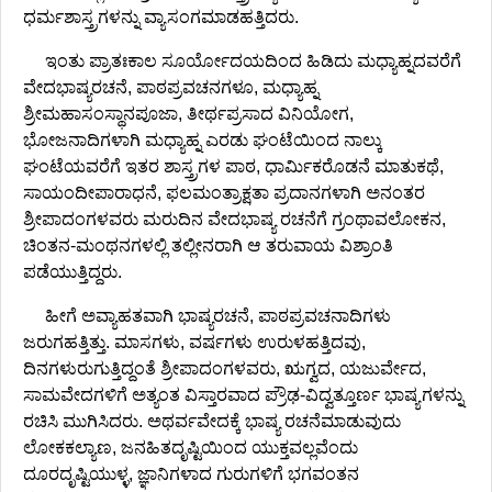
ಧರ್ಮಶಾಸ್ತ್ರಗಳನ್ನು ವ್ಯಾಸಂಗಮಾಡಹತ್ತಿದರು.
ಇಂತು ಪ್ರಾತಃಕಾಲ ಸೂರ್ಯೋದಯದಿಂದ ಹಿಡಿದು ಮಧ್ಯಾಹ್ನದವರೆಗೆ
ವೇದಭಾಷ್ಯರಚನೆ, ಪಾಠಪ್ರವಚನಗಳೂ, ಮಧ್ಯಾಹ್ನ
ಶ್ರೀಮಹಾಸಂಸ್ಥಾನಪೂಜಾ, ತೀರ್ಥಪ್ರಸಾದ ವಿನಿಯೋಗ,
ಭೋಜನಾದಿಗಳಾಗಿ ಮಧ್ಯಾಹ್ನ ಎರಡು ಘಂಟೆಯಿಂದ ನಾಲ್ಕು
ಘಂಟೆಯವರೆಗೆ ಇತರ ಶಾಸ್ತ್ರಗಳ ಪಾಠ, ಧಾರ್ಮಿಕರೊಡನೆ ಮಾತುಕಥೆ,
ಸಾಯಂದೀಪಾರಾಧನೆ, ಫಲಮಂತ್ರಾಕ್ಷತಾ ಪ್ರದಾನಗಳಾಗಿ ಅನಂತರ
ಶ್ರೀಪಾದಂಗಳವರು ಮರುದಿನ ವೇದಭಾಷ್ಯ ರಚನೆಗೆ ಗ್ರಂಥಾವಲೋಕನ,
ಚಿಂತನ-ಮಂಥನಗಳಲ್ಲಿ ತಲ್ಲೀನರಾಗಿ ಆ ತರುವಾಯ ವಿಶ್ರಾಂತಿ
ಪಡೆಯುತ್ತಿದ್ದರು.
ಹೀಗೆ ಅವ್ಯಾಹತವಾಗಿ ಭಾಷ್ಯರಚನೆ, ಪಾಠಪ್ರವಚನಾದಿಗಳು
ಜರುಗಹತ್ತಿತ್ತು. ಮಾಸಗಳು, ವರ್ಷಗಳು ಉರುಳಹತ್ತಿದವು,
ದಿನಗಳುರುಗುತ್ತಿದ್ದಂತೆ ಶ್ರೀಪಾದಂಗಳವರು, ಋಗ್ವದ, ಯಜುರ್ವೇದ,
ಸಾಮವೇದಗಳಿಗೆ ಅತ್ಯಂತ ವಿಸ್ತಾರವಾದ ಪ್ರೌಢ-ವಿದ್ವತ್ತೂರ್ಣ ಭಾಷ್ಯಗಳನ್ನು
ರಚಿಸಿ ಮುಗಿಸಿದರು. ಅಥರ್ವವೇದಕ್ಕೆ ಭಾಷ್ಯ ರಚನೆಮಾಡುವುದು
ಲೋಕಕಲ್ಯಾಣ, ಜನಹಿತದೃಷ್ಟಿಯಿಂದ ಯುಕ್ತವಲ್ಲವೆಂದು
ದೂರದೃಷ್ಟಿಯುಳ್ಳ, ಜ್ಞಾನಿಗಳಾದ ಗುರುಗಳಿಗೆ ಭಗವಂತನ