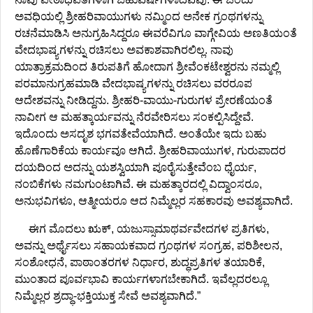
ಅವಧಿಯಲ್ಲಿ ಶ್ರೀಹರಿವಾಯುಗಳು ನಮ್ಮಿಂದ ಅನೇಕ ಗ್ರಂಥಗಳನ್ನು
ರಚನೆಮಾಡಿಸಿ ಅನುಗ್ರಹಿಸಿದ್ದರೂ ಈವರೆವಿಗೂ ವಾಗ್ಗೇವಿಯ ಅಣತಿಯಂತೆ
ವೇದಭಾಷ್ಯಗಳನ್ನು ರಚಿಸಲು ಅವಕಾಶವಾಗಿರಲಿಲ್ಲ. ನಾವು
ಯಾತ್ರಾಕ್ರಮದಿಂದ ತಿರುಪತಿಗೆ ಹೋದಾಗ ಶ್ರೀವೆಂಕಟೇಶ್ವರನು ನಮ್ಮಲ್ಲಿ
ಪರಮಾನುಗ್ರಹಮಾಡಿ ವೇದಭಾಷ್ಯಗಳನ್ನು ರಚಿಸಲು ವರರೂಪ
ಆದೇಶವನ್ನು ನೀಡಿದ್ದನು. ಶ್ರೀಹರಿ-ವಾಯು-ಗುರುಗಳ ಪ್ರೇರಣೆಯಂತೆ
ನಾವೀಗ ಆ ಮಹತ್ಕಾರ್ಯವನ್ನು ನೆರವೇರಿಸಲು ಸಂಕಲ್ಪಿಸಿದ್ದೇವೆ.
ಇದೊಂದು ಅಸದೃಶ ಭಗವತೇವೆಯಾಗಿದೆ. ಅಂತೆಯೇ ಇದು ಬಹು
ಹೊಣೆಗಾರಿಕೆಯ ಕಾರ್ಯವೂ ಆಗಿದೆ. ಶ್ರೀಹರಿವಾಯುಗಳ, ಗುರುಪಾದರ
ದಯದಿಂದ ಅದನ್ನು ಯಶಸ್ವಿಯಾಗಿ ಪೂರೈಸುತ್ತೇವೆಂಬ ಧೈರ್ಯ,
ನಂಬಿಕೆಗಳು ನಮಗುಂಟಾಗಿವೆ. ಈ ಮಹತ್ಕಾರದಲ್ಲಿ ವಿದ್ವಾಂಸರೂ,
ಅನುಭವಿಗಳೂ, ಆತ್ಮೀಯರೂ ಆದ ನಿಮ್ಮೆಲ್ಲರ ಸಹಕಾರವು ಅವಶ್ಯವಾಗಿದೆ.
ಈಗ ಮೊದಲು ಋಕ್, ಯಜುಸ್ಸಾಮಾಥರ್ವವೇದಗಳ ಪ್ರತಿಗಳು,
ಅವನ್ನು ಅರ್ಥೈಸಲು ಸಹಾಯಕವಾದ ಗ್ರಂಥಗಳ ಸಂಗ್ರಹ, ಪರಿಶೀಲನ,
ಸಂಶೋಧನೆ, ಪಾಠಾಂತರಗಳ ನಿರ್ಧಾರ, ಶುದ್ಧಪ್ರತಿಗಳ ತಯಾರಿಕೆ,
ಮುಂತಾದ ಪೂರ್ವಭಾವಿ ಕಾರ್ಯಗಳಾಗಬೇಕಾಗಿದೆ. ಇವೆಲ್ಲದರಲ್ಲೂ
ನಿಮ್ಮೆಲ್ಲರ ಶ್ರದ್ಧಾ-ಭಕ್ತಿಯುಕ್ತ ಸೇವೆ ಅವಶ್ಯವಾಗಿದೆ.”