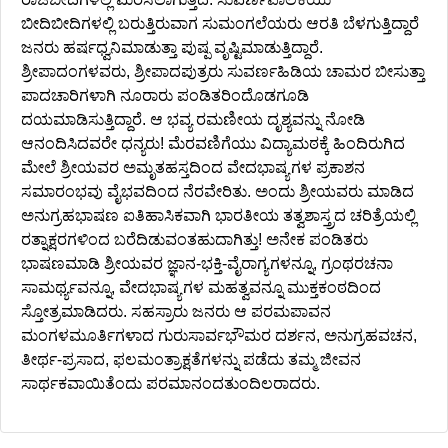
ಬೀದಿಬೀದಿಗಳಲ್ಲಿ ಬರುತ್ತಿರುವಾಗ ಸುಮಂಗಲೆಯರು ಆರತಿ ಬೆಳಗುತ್ತಿದ್ದಾರೆ
ಜನರು ಹರ್ಷಧ್ವನಿಮಾಡುತ್ತಾ ಪುಷ್ಪ ವೃಷ್ಟಿಮಾಡುತ್ತಿದ್ದಾರೆ.
ಶ್ರೀಪಾದಂಗಳವರು, ಶ್ರೀಪಾದಪುತ್ರರು ಸುವರ್ಣಹಿಡಿಯ ಚಾಮರ ಬೀಸುತ್ತಾ
ಪಾದಚಾರಿಗಳಾಗಿ ನೂರಾರು ಪಂಡಿತರಿಂದೊಡಗೂಡಿ
ದಯಮಾಡಿಸುತ್ತಿದ್ದಾರೆ. ಆ ಭವ್ಯ ರಮಣೀಯ ದೃಶ್ಯವನ್ನು ನೋಡಿ
ಆನಂದಿಸಿದವರೇ ಧನ್ಯರು! ಮೆರವಣಿಗೆಯು ವಿದ್ಯಾಮಠಕ್ಕೆ ಹಿಂದಿರುಗಿದ
ಮೇಲೆ ಶ್ರೀಯವರ ಅಮೃತಹಸ್ತದಿಂದ ವೇದಭಾಷ್ಯಗಳ ಪ್ರಕಾಶನ
ಸಮಾರಂಭವು ವೈಭವದಿಂದ ನೆರವೇರಿತು. ಅಂದು ಶ್ರೀಯವರು ಮಾಡಿದ
ಅನುಗ್ರಹಭಾಷಣ ಐತಿಹಾಸಿಕವಾಗಿ ಭಾರತೀಯ ತತ್ವಶಾಸ್ತ್ರದ ಚರಿತ್ರೆಯಲ್ಲಿ
ರತ್ನಾಕ್ಷರಗಳಿಂದ ಬರೆದಿಡುವಂತಹುದಾಗಿತ್ತು! ಅನೇಕ ಪಂಡಿತರು
ಭಾಷಣಮಾಡಿ ಶ್ರೀಯವರ ಜ್ಞಾನ-ಭಕ್ತಿ-ವೈರಾಗ್ಯಗಳನ್ನೂ, ಗ್ರಂಥರಚನಾ
ಸಾಮರ್ಥ್ಯವನ್ನೂ, ವೇದಭಾಷ್ಯಗಳ ಮಹತ್ವವನ್ನೂ ಮುಕ್ತಕಂಠದಿಂದ
ಸ್ತೋತ್ರಮಾಡಿದರು. ಸಹಸ್ರಾರು ಜನರು ಆ ಪರಮಪಾವನ
ಮಂಗಳಮೂರ್ತಿಗಳಾದ ಗುರುಸಾರ್ವಭೌಮರ ದರ್ಶನ, ಅನುಗ್ರಹವಚನ,
ತೀರ್ಥ-ಪ್ರಸಾದ, ಫಲಮಂತ್ರಾಕ್ಷತೆಗಳನ್ನು ಪಡೆದು ತಮ್ಮ ಜೀವನ
ಸಾರ್ಥಕವಾಯಿತೆಂದು ಪರಮಾನಂದತುಂದಿಲರಾದರು.