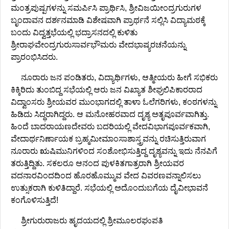
ಮಂತ್ರಪುಷ್ಪಗಳನ್ನು ಸಮರ್ಪಿಸಿ ಪ್ರಾರ್ಥಿಸಿ, ಶ್ರೀವಿಜಯೀಂದ್ರಗುರುಗಳ
ಬೃಂದಾವನ ದರ್ಶನಮಾಡಿ ವಿಶೇಷವಾಗಿ ಪ್ರಾರ್ಥನೆ ಸಲ್ಲಿಸಿ ವಿದ್ಯಾಮಠಕ್ಕೆ
ಬಂದು ವಿದ್ವತ್ತಭೆಯಲ್ಲಿ ಭದ್ರಾಸನದಲ್ಲಿ ಕುಳಿತು
ಶ್ರೀರಾಘವೇಂದ್ರಗುರುಸಾರ್ವಭೌಮರು ವೇದಭಾಷ್ಯರಚನೆಯನ್ನು
ಪ್ರಾರಂಭಿಸಿದರು.
ನೂರಾರು ಜನ ಪಂಡಿತರು, ವಿದ್ಯಾರ್ಥಿಗಳು, ಆತ್ಮೀಯರು ಹೀಗೆ ಸಭಿಕರು
ಕಿಕ್ಕಿರಿದು ತುಂಬಿದ್ದ ಸಭೆಯಲ್ಲಿ ಆರು ಜನ ವಿಖ್ಯಾತ ಶೀಘ್ರಲಿಪಿಕಾರರಾದ
ವಿದ್ವಾಂಸರು ಶ್ರೀಯವರ ಮುಂಭಾಗದಲ್ಲಿ ತಾಳಾ ಓಲೆಗರಿಗಳು, ಕಂಠಗಳನ್ನು
ಹಿಡಿದು ಸಿದ್ಧರಾಗಿದ್ದರು. ಆ ಮನೋಹರವಾದ ದೃಶ್ಯ ಅತೃಪೂರ್ವವಾಗಿತ್ತು.
ಹಿಂದೆ ಬಾದರಾಯಣದೇವರು ಬದರಿಯಲ್ಲಿ ವೇದವಿಭಾಗಪೂರ್ವಕವಾಗಿ,
ವೇದಾರ್ಥನಿರ್ಣಾಯಕ ಬ್ರಹ್ಮಮೀಮಾಂಸಾಶಾಸ್ತ್ರವನ್ನು ರಚಿಸುತ್ತಿರುವಾಗ
ನೂರಾರು ಋಷಿಮುನಿಗಳಿಂದ ಸಂಶೋಭಿಸುತ್ತಿದ್ದ ದೃಶ್ಯವನ್ನು ಇದು ನೆನಪಿಗೆ
ತರುತ್ತಿದ್ದಿತು. ಸಕಲರೂ ಆನಂದ ಪುಳಕಿತಗಾತ್ರರಾಗಿ ಶ್ರೀಯವರ
ವದನಾರವಿಂದದಿಂದ ಹೊರಹೊಮ್ಮುವ ವೇದ ವಿವರಣವನ್ನಾಲಿಸಲು
ಉತ್ಸುಕರಾಗಿ ಕುಳಿತಿದ್ದಾರೆ. ಸಭೆಯಲ್ಲಿ ಅದೊಂದುಬಗೆಯ ದೈವೀಭಾವನೆ
ಕಂಗೊಳಿಸುತ್ತಿದೆ!
ಶ್ರೀಗುರುರಾಜರು ಹೃದಯದಲ್ಲಿ ಶ್ರೀಮೂಲರಘುಪತಿ