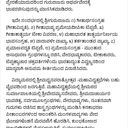
ಪ್ರೇರಣೆಯಾದುದರಿಂದ ಗುರುರಾಜರು ಅಥರ್ವವೇದಕ್ಕೆ
ಭಾಷರಚಿಸುವುದನ್ನು ಮಾನಸಿಕಮಾಡಿದರು.
ಇದೇ ಸಂದರ್ಭದಲ್ಲಿ ಶ್ರೀಗುರುರಾಜರು ೧) ಗೀತಾರ್ಥಸಂಗ್ರಹ
(ಗೀತಾವಿವೃತಿ), ೨) ಗೀತಾಭಾಷ್ಯ ಪ್ರಮೇಯದೀಪಿಕಾ ಟಿಪ್ಪಣಿ, ೩)
ಗೀತಾತಾತ್ಪರ್ಯ ಟೀಕಾ ವಿವರಣ, ೪) ಮಹಾಭಾರತ ತಾತ್ಪರ್ಯನಿರ್ಣಯ
ಭಾವಸಂಗ್ರಹ, ೫) ವಾದಾವಳೀ ವಾಖ್ಯಾ, ೬) ತರ್ಕತಾಂಡವ ವ್ಯಾಖ್ಯಾ, ೭)
ಪ್ರಮಾಣಪದ್ಧತಿ ಟಿಪ್ಪಣಿ, ೮) ಪ್ರಮೇಯಸಂಗ್ರಹ - ಮುಂತಾದ
ಅಸಾಧಾರಣ ಗ್ರಂಥಗಳನ್ನೂ ರಚಿಸಿ, ವೇದಭಾಷ್ಯಕಾರರು, ಟೀಕಾಕಾರರು,
ಟಿಪ್ಪಣ್ಯಾಚಾರ ಚಕ್ರವರ್ತಿಗಳೆಂದು ಭಾರತಾದ್ಯಂತ ವಿದ್ವಜ್ಜನರಿಂದ
ಮಾನ್ಯರಾಗಿ ಅನುಪಮ ಕೀರ್ತಿಯಿಂದ ವಿರಾಜಿಸಿದರು.
ವಿದ್ಯಾಮಠದಲ್ಲಿ ಶ್ರೀಮಧ್ವನವರಾತ್ರೋತ್ಸವ -ಮಹಾವಿದ್ವತ್ಸಭೆಗಳು ಬಹು
ವೈಭವದಿಂದ ಜರಗುತ್ತಿವೆ. ಮಹಾವಿದ್ವತ್ಸಭೆಯಲ್ಲಿ ಶ್ರೀಮಠದ
ಸುವರ್ಣಪಾಲಕಿಯಲ್ಲಿ ಶ್ರೀವೇದವ್ಯಾಸದೇವರು, ಶ್ರೀಮದಾಚಾರ್ಯರ
ಭಾವಚಿತ್ರ, ಸರ್ವಮೂಲಗ್ರಂಥಗಳು, ವೇದಭಾಷ್ಯಗಳು, ನೂತನವಾಗಿ
ಗುರುಗಳು ರಚಿಸಿದ ಶಾಸ್ತ್ರಗ್ರಂಥಗಳನ್ನು ಮಂಡಿಸಿ ಕನಕಾಭರಣ
ಪೀತಾಂಬರಗಳಿಂದ ಅಲಂಕರಿಸಿ ಮಂಗಳವಾದ್ಯಗಳು ವೇದ
ಘೋಷಗಳೊಡನೆ ಮೆರವಣಿಗೆ ಹೊರಡಿಸಿ, ಕುಂಭಕೋಣದ
ರಾಜಬೀದಿಗಳಲ್ಲಿ ಮೆರಸಲಾಗುತ್ತಿದೆ. ಸುವರ್ಣಪಾಲಕಿಯು