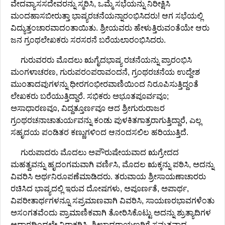
ವೇದವ್ಯಾಸಸದೇವರನ್ನು ಸ್ಮರಿಸಿ, ಒಮ್ಮೆ ಸಭೆಯನ್ನು ನಿರೀಕ್ಷಿಸಿ
ಮಂದಹಾಸಬೀರುತ್ತಾ ಭಾಷ್ಯರಚನೆಯನ್ನಾರಂಭಿಸಿದರು! ಆಗ ಸಭೆಯಲ್ಲಿ
ವಿದ್ಯುತ್ತಂಚಾರವಾದಂತಾಯಿತು. ಶ್ರೀಯವರು ಹೇಳುತ್ತಿರುವಂತೆಯೇ ಆರು
ಜನ ಗ್ರಂಥಲೇಖಕರು ಸರಸರನೆ ಬರೆಯಲಾರಂಭಿಸಿದರು.
ಗುರುವರರು ಮೊದಲು ಋಗೈದಭಾಷ್ಯ ರಚನೆಯನ್ನು ಪ್ರಾರಂಭಿಸಿ
ಮಂಗಳಾಚರಣ, ಗುರುಪರಂಪರಾವಂದನೆ, ಗ್ರಂಥರಚನೆಯ ಉದ್ದೇಶ
ಮುಂತಾದವುಗಳನ್ನು ಧೀರಗಂಭೀರವಾಣಿಯಿಂದ ನಿರೂಪಿಸುತ್ತಿದ್ದಂತೆ
ಲೇಖಕರು ಬರೆಯುತ್ತಿದ್ದಾರೆ. ಸಭಿಕರು ಅಭೂತಪೂರ್ವವೂ;
ಅಸಾಧಾರಣವೂ, ವಿದ್ದತ್ತೂರ್ಣವೂ ಆದ ಶ್ರೀಗುರುರಾಜರ
ಗ್ರಂಥರಚನಾಚಾತುರ್ಯವನ್ನು ಕಂಡು ಪುಳಕಿತಗಾತ್ರರಾಗುತ್ತಿದ್ದಾರೆ, ಎಲ್ಲ
ಸಹೃದಯ ಪಂಡಿತರ ಕಣ್ಣುಗಳಿಂದ ಆನಂದಸಲಿಲ ಹರಿಯುತ್ತಿದೆ.
ಗುರುಪಾದರು ಮೊದಲು ಅಪೌರುಷೇಯವಾದ ಋಗ್ರೇದದ
ಮಹತ್ವವನ್ನು ಹೃದಂಗಮವಾಗಿ ವರ್ಣಿಸಿ, ಮೊದಲ ಋಕ್ಕನ್ನು ಪಠಿಸಿ, ಅದನ್ನು
ವಿವರಿಸಿ ಅರ್ಥನಿರೂಪಣೆಮಾಡಿದರು. ತರುವಾಯ ಶ್ರೀಸಾಯಣಾಚಾರರು
ರಚಿಸಿದ ಭಾಷ್ಯದಲ್ಲಿ ಇರುವ ದೋಷಗಳು, ಅಪೂರ್ಣತೆ, ಅಪಾರ್ಥ,
ವಿಪರೀತಾರ್ಥಗಳನ್ನೂ ಸಪ್ರಮಾಣವಾಗಿ ವಿವರಿಸಿ, ಸಾಯಣರಭಾವಗಳೆಂತು
ಅಸಂಗತವೆಂದು ಪ್ರಾಮಾಣಿಕವಾಗಿ ತೋರಿಸಿಕೊಟ್ಟು ಅದನ್ನು ಶ್ರುತ್ಯಾದಿಗಳ
ಆಧಾರದಿಂದಲೇ ನಿರಾಕರಿಸಿ, ಶ್ರೀಬಾದರಾಯಣರಿಗೆ ಸಮ್ಮತವಾದ