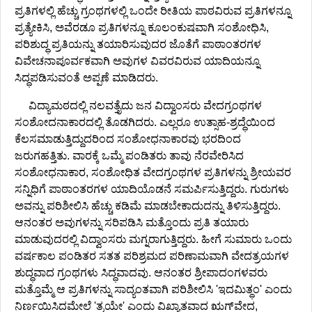
ಪ್ರತಿಗಳಲ್ಲಿ ಹೆಚ್ಚು ಗ್ರಂಥಗಳಲ್ಲಿ ಒಂದೇ ರೀತಿಯ ಪಾಠವಿರುವ ಪ್ರತಿಗಳನ್ನೂ
ಪ್ರತ್ಯೇಕಿಸಿ, ಅವೆರಡೂ ಪ್ರತಿಗಳನ್ನೂ ಕೂಲಂಕುಷವಾಗಿ ಸಂಶೋಧಿಸಿ,
ಪರಿಶುದ್ಧ ಪ್ರತಿಯನ್ನು ತಯಾರಿಸುವುದರ ಜೊತೆಗೆ ಪಾಠಾಂತರಗಳ
ವಿವೇಚನಾಪೂರ್ವಕವಾಗಿ ಅವುಗಳ ವಿವರವಿರುವ ಯಾದಿಯನ್ನೂ
ಸಿದ್ಧಪಡಿಸುವಂತೆ ಅಪ್ಪಣೆ ಮಾಡಿದರು.
ವಿದ್ಯಾಮಠದಲ್ಲಿ ನಲವತ್ತೈದು ಜನ ವಿದ್ವಾಂಸರು ವೇದಗ್ರಂಥಗಳ
ಸಂಶೋದನಾಕಾರದಲ್ಲಿ ತೊಡಗಿದರು. ಎಲ್ಲರೂ ಉತ್ಸಾಹ-ಶ್ರದ್ಧೆಯಿಂದ
ಕೆಲಸಮಾಡುತ್ತಿದ್ದುದರಿಂದ ಸಂಶೋಧನಾಕಾರವು ಭರದಿಂದ
ಜರುಗಹತ್ತಿತು. ವಾರಕ್ಕೆ ಒಮ್ಮೆ ಪಂಡಿತರು ತಾವು ನೆರವೇರಿಸಿದ
ಸಂಶೋಧನಾಕಾರ, ಸಂಶೋಧಿತ ವೇದಗ್ರಂಥಗಳ ಪ್ರತಿಗಳನ್ನು ಶ್ರೀಯವರ
ಸನ್ನಿಧಿಗೆ ಪಾಠಾಂತರಗಳ ಯಾದಿಯೊಡನೆ ಸಮರ್ಪಿಸುತ್ತಿದ್ದರು. ಗುರುಗಳು
ಅವನ್ನು ಪರಿಶೀಲಿಸಿ ಹೆಚ್ಚು ಕಡಿಮೆ ಮಾಡಬೇಕಾದುದನ್ನು ತಿಳಿಸುತ್ತಿದ್ದರು.
ಆನಂತರ ಅವುಗಳನ್ನು ಸರಿಪಡಿಸಿ ಮತ್ತೊಂದು ಪ್ರತಿ ತಯಾರು
ಮಾಡುವುದರಲ್ಲಿ ವಿದ್ವಾಂಸರು ಮಗ್ನರಾಗುತ್ತಿದ್ದರು. ಹೀಗೆ ಸುಮಾರು ಒಂದು
ವರ್ಷಕಾಲ ಪಂಡಿತರ ಸತತ ಪರಿಶ್ರಮದ ಪರಿಣಾಮವಾಗಿ ವೇದತ್ರಯಗಳ
ಶುದ್ಧವಾದ ಗ್ರಂಥಗಳು ಸಿದ್ಧವಾದವು. ಆನಂತರ ಶ್ರೀಪಾದಂಗಳವರು
ಮತ್ತೊಮ್ಮೆ ಆ ಪ್ರತಿಗಳನ್ನು ಸಾದ್ಯಂತವಾಗಿ ಪರಿಶೀಲಿಸಿ 'ಇದಮಿತ್ಥಂ' ಎಂದು
ನಿರ್ಣಯಿಸಿದಮೇಲೆ 'ತ್ರಯೇ' ಎಂದು ವಿಖ್ಯಾತವಾದ ಋಗ್‌ವೇದ,