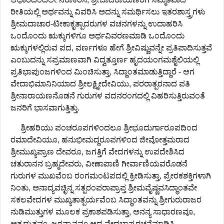
ರೀತಿಯಲ್ಲಿ ಅರ್ಥವನ್ನು ವಿವರಿಸಿ ಅದನ್ನು ಸಮರ್ಥಿಸಲು ಇತರಶಾಸ್ತ್ರಗಳು
ಶ್ರೀಮದಾಚಾರ-ಟೀಕಾಕೃತ್ಪಾದರುಗಳ ವಚನಗಳನ್ನು ಉದಾಹರಿಸಿ
ಒಂದೊಂದು ಋಕ್ಕುಗಳಿಗೂ ಅರ್ಥವಿವರಣಮಾಡಿ ಒಂದೊಂದು
ಋಕ್ಕುಗಳಲ್ಲಿರುವ ಪದ, ವರ್ಣಗಳೂ ಹೇಗೆ ಶ್ರೀವಿಷ್ಣುವನ್ನೇ ಪ್ರತಿಪಾದಿಸುತ್ತವೆ
ಎಂಬುದನ್ನು ಸಪ್ರಮಾಣವಾಗಿ ವಿದ್ವತ್ತೂರ್ಣ ಹೃದಯಂಗಮಶೈಲಿಯಲ್ಲಿ
ಪ್ರತಿಭಾಪುಂಜಗಳಿಂದ ಮಿಂಚಿಸುತ್ತಾ, ಸಿದ್ದಾಂತಮಾಡುತ್ತಿದ್ದಾರೆ - ಆಗ
ವೇದಾಭಿಮಾನಿನಿಯಾದ ಶ್ರೀಲಕ್ಷ್ಮೀದೇವಿಯು, ಪರರಾತ್ಪರನಾದ ಪತಿ
ಶ್ರೀನಾರಾಯಣನೊಡನೆ ಗುರುಗಳ ವದನರಂಗದಲ್ಲಿ ವಿಹರಿಸುತ್ತಿರುವಂತೆ
ಜನರಿಗೆ ಭಾಸವಾಗುತ್ತಿತ್ತು.
ಶ್ರೀಹರಿಯು ಪಂಚರೂಪಗಳಿಂದಲೂ ಶ್ರೀಭೂದುರ್ಗಾರೂಪದಿಂದ
ರಮಾದೇವಿಯೂ, ಹನುಭೀಮದ್ದರೂಪಗಳಿಂದ ಜೀವೋತ್ತಮರಾದ
ಶ್ರೀಮುಖ್ಯಪ್ರಾಣ ದೇವರೂ, ಜಗತ್ತಿಗೆ ವೇದಗಳನ್ನು ಉಪದೇಶಿಸಿದ
ಚತುರಾನನ ಬ್ರಹ್ಮದೇವರು, ವೀಣಾಪಾಣಿ ಗೀರ್ವಾಣಿಯವರೊಡನೆ
ಗುರುಗಳ ಮುಖವೆಂಬ ರಂಗಮಂಟಪದಲ್ಲಿ ಕ್ರೀಡಿಸುತ್ತಾ, ಪ್ರೇರಕಶಕ್ತಿಗಳಾಗಿ
ನಿಂತು, ಅನಾದ್ಯವಚ್ಛಿನ್ನ ಸತ್ಪರಂಪರಾಪ್ರಾಪ್ತ ಶ್ರೀಮವೈಷ್ಣವಸಿದ್ಧಾಂತವೇ
ಸಕಲವೇದಗಳ ಮುಖ್ಯತಾತ್ಪರ್ಯವೆಂಬ ಸಿದ್ಧಾಂತವನ್ನು ಶ್ರೀಗುರುರಾಜರ
ನುಡಿಮುತ್ತುಗಳ ಮೂಲಕ ಪ್ರಕಾಶಪಡಿಸುತ್ತಾ, ಅನನ್ಯ ಸಾಧಾರಣವೂ,
ಅತ್ಯದ್ಭುತವೂ, ಜಗನ್ಮಾನವೂ ಆದ ವೇದಭಾಷ್ಯರಚನೆಮಾಡಿಸಿ