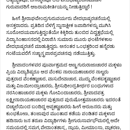
ಗುರುಪಾದರಿಗೆ ಅಜರಾಮಕೀರ್ತಿಯನ್ನು ನೀಡುತ್ತಿದ್ದಾರೆ !
ಹೀಗೆ ಶ್ರೀರಾಘವೇಂದ್ರಗುರುವರ್ಯರು ವೇದಭಾಷ್ಯರಚನೆಯಲ್ಲಿ
ಆಸಕ್ತರಾದರು. ಪ್ರತಿದಿನ ಬೆಳಿಗ್ಗೆ ಸ್ನಾನಾಕ್ಷೀಕ ಜಪಾದಿಗಳನ್ನು ಮುಗಿಸಿ
ಸೂರೋದಯವಾಗುತ್ತಿದ್ದಂತೆಯೇ ಕಿಕ್ಕಿರಿದು ತುಂಬಿದ ವಿದ್ವತ್ತಭೆಯಲ್ಲಿ
ವಿದ್ಯಾಸಿಂಹಾಸನದಲ್ಲಿ ವಿರಾಜಿಸಿ ಸುಮಾರು ಮೂರು ಘಂಟೆಗಳಕಾಲ
ವೇದಭಾಷ್ಯರಚನೆ ಮಾಡುತ್ತಿದ್ದರು. ಅನಂತರ ಒಂಭತ್ತರಿಂದ ಹನ್ನೆರಡು
ಗಂಟೆಯವರೆಗೆ ಸಚ್ಛಾಸ್ತ್ರಪಾಠಪ್ರವಚನವು ನಡೆಯುತ್ತಿತ್ತು.
ಶ್ರೀಪಾದಂಗಳವರ ಪೂರ್ವಾಶ್ರಮದ ಅಣ್ಣ ಗುರುರಾಜಾಚಾರರ ಮಕ್ಕಳೂ
ಪ್ರಿಯ ವಿದ್ಯಾಶಿಷ್ಯರೂ ಆದ ವೆಂಕಟ ನಾರಾಯಣಾಚಾರರ ನಾಲ್ವರು
ಪುತ್ರರಾದ ವೆಂಕಣ್ಣಾಚಾರ, ವಾಸುದೇವಾಚಾರ, ಮುದ್ದು ವೆಂಕಟಕೃಷ್ಣಾಚಾರ
ಮತ್ತು ವಿಜಯೀಂದ್ರಾಚಾರರು, ಶ್ರೀಸುಧೀಂದ್ರತೀರ್ಥರ ಬಂಧುಗಳಾದ
ನರಸಿಂಹಾಚಾರರ ಮಕ್ಕಳು ಗೋವಿಂದಾಚಾರರು, ಶ್ರೀಪಾದಪತ್ರ
ಲಕ್ಷ್ಮೀನಾರಾಯಣಾಚಾರರ ಪುತ್ರರಾದ ಪುರುಷೋತ್ತಮಾಚಾರರು ಇದರಂತೆ
ಬಿಚ್ಚಾಲೆಯಿಂದ ಬಂದಿದ್ದ ಅಪ್ಪಣ್ಣಾಚಾರರು ಹೀಗೆ ಆರುಜನರು ಮತ್ತು
ಕುಂಭಕೋಣ, ತಂಜಾಪುರ ಮುಂತಾದ ಕಡೆಯ ಪಂಡಿತರ ಮಕ್ಕಳಾದ
ಹದಿನಾರು ಜನ ತರುಣ ವಿದ್ಯಾರ್ಥಿಗಳು ಶ್ರೀಗುರುಸಾರ್ವಭೌಮರಲ್ಲಿ ಅದೇ
ಸಮಯದಲ್ಲಿ ಸಮಗ್ರ ವೇದಾಂತಶಾಸ್ತ್ರ, ನ್ಯಾಯ, ಮೀಮಾಂಸಾ, ವ್ಯಾಕರಣ,