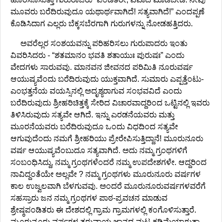
ಮೂವರು ಬರೆದಿರುವುದೂ ಯಥಾರ್ಥವಾಗಿದೆ! ಸತ್ಯವಾಗಿದೆ!” ಎಂದಪ್ಪಣೆ
ಕೊಡಿಸಿದಾಗ ಎಲ್ಲರು ಬೆಕ್ಕಸಬೆರಗಾಗಿ ಗುರುಗಳನ್ನು ನೋಡಹತ್ತಿದರು.
ಅವರೆಲ್ಲರ ಸಂಶಯವನ್ನು ಪರಿಹರಿಸಲು ಗುರುಪಾದರು ಇಂತು
ವಿವರಿಸಿದರು - “ಶತಮಾನಂ ಭವತಿ ಶತಾಯುಃ ಪುರುಷಃ” ಎಂದು
ವೇದಗಳು ಸಾರುವವು. ಮಾನವನ ಜೀವನದ ಪರಿಮಿತಿ ನೂರುವರ್ಷ
ಆಯುಷ್ಯವೆಂದು ಬರೆದಿರುವುದು ಯುಕ್ತವಾಗಿದೆ. ಸುಮಾರು ಎಪ್ಪತ್ತೆಂಟು-
ಎಂಭತ್ತನೆಯ ವಯಸ್ಸಿನಲ್ಲಿ ಅದೃಶ್ಯರಾಗುವ ಸಂಭವವಿದೆ ಎಂದು
ಬರೆದಿರುವುದು ಶ್ರೀಹರಿಚಿತ್ತಕ್ಕೆ ಸೇರಿದ ವಿಚಾರವಾದ್ದರಿಂದ ಒಟ್ಟಿನಲ್ಲಿ ಇವರು
ತಿಳಿಸಿರುವುದು ಸತ್ಯವೇ ಆಗಿದೆ. ಇನ್ನು ಎರಡನೆಯವರು ಮತ್ತು
ಮೂರನೆಯವರು ಬರೆದಿರುವುದೂ ಒಂದು ವಿಧದಿಂದ ಸತ್ಯವೇ
ಆಗುವುದೆಂದು ನಮಗೆ ಶ್ರೀಹರಿಯು ಪ್ರೇರೇಪಿಸುತ್ತಿದ್ದಾನೆ! ಮೂರುನೂರು
ವರ್ಷ ಆಯುಷ್ಯವೆಂಬುದೂ ಸತ್ಯವಾಗಿದೆ. ಅದು ನಮ್ಮ ಗ್ರಂಥಗಳಿಗೆ
ಸಂಬಂಧಿಸಿದ್ದು, ನಮ್ಮ ಗ್ರಂಥಗಳೆಂದರೆ ನಮ್ಮ ಉಪದೇಶಗಳೇ. ಆದ್ದರಿಂದ
ನಾವಿದ್ದಂತೆಯೇ ಅಲ್ಲವೇ ? ನಮ್ಮ ಗ್ರಂಥಗಳು ಮೂರುನೂರು ವರ್ಷಗಳ
ಕಾಲ ಉಜ್ವಲವಾಗಿ ಬೆಳಗುವವು. ಅಂದರೆ ಮೂರುನೂರುವರ್ಷಗಳವರೆಗೆ
ಸಹಸ್ರಾರು ಜನ ನಮ್ಮ ಗ್ರಂಥಗಳ ಪಾಠ-ಪ್ರವಚನ ಮಾಡುವ
ಶ್ರೇಷ್ಠಪಂಡಿತರು ಈ ದೇಶದಲ್ಲಿ ಗ್ರಾಮ ಗ್ರಾಮಗಳಲ್ಲಿ ಕಂಗೊಳಿಸುತ್ತಾರೆ.
ಮೂರುನೂರು ವರ್ಷಗಳ ತರುವಾಯ ಜ್ಞಾನದ ಮಟ್ಟ ಕಡಿಮೆಯಾಗುತ್ತಾ