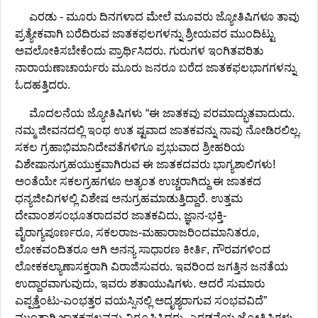
ಎರಡು - ಮೂರು ದಿನಗಳಾದ ಮೇಲೆ ಮೂವರು ಜ್ಯೋತಿಷಿಗಳೂ ತಾವು
ಪ್ರತ್ಯೇಕವಾಗಿ ಬರೆದಿರುವ ಜಾತಕಫಲಗಳನ್ನು ಶ್ರೀಯವರ ಮುಂದಿಟ್ಟು
ಅವಲೋಕಿಸಬೇಕೆಂದು ಪ್ರಾರ್ಥಿಸಿದರು. ಗುರುಗಳ ಇಂಗಿತವರಿತು
ನಾರಾಯಣಾಚಾರ್ಯರು ಮೂರು ಜನರೂ ಬರೆದ ಜಾತಕಫಲಭಾಗಗಳನ್ನು
ಓದಹತ್ತಿದರು.
ಮೊದಲನೆಯ ಜ್ಯೋತಿಷಿಗಳು “ಈ ಜಾತಕವು ಪರಮಾದ್ಭುತವಾದುದು.
ನಮ್ಮ ಜೀವನದಲ್ಲಿ ಇಂಥ ಉತ ಷ್ಟವಾದ ಜಾತಕವನ್ನು ನಾವು ನೋಡಿರಲಿಲ್ಲ.
ಸಕಲ ಗ್ರಹಾಭಿಮಾನಿದೇವತೆಗಳಿಗೂ ಪ್ರಭುವಾದ ಶ್ರೀಹರಿಯ
ವಿಶೇಷಾನುಗ್ರಹಯುಕ್ತವಾಗಿರುವ ಈ ಜಾತಕದವರು ಭಾಗ್ಯಶಾಲಿಗಳು!
ಅಂತೆಯೇ ಸಕಲಗ್ರಹಗಳೂ ಅತ್ಯಂತ ಉಚ್ಚರಾಗಿದ್ದು ಈ ಜಾತಕದ
ಧನ್ಯಜೀವಿಗಳಲ್ಲಿ ವಿಶೇಷ ಅನುಗ್ರಹಮಾಡುತ್ತಿದ್ದಾರೆ. ಉತ್ತಮ
ದೇವಾಂಶಸಂಭೂತರಾದವರ ಜಾತಕವಿದು, ಜ್ಞಾನ-ಭಕ್ತಿ-
ವೈರಾಗ್ಯಪೂರ್ಣರೂ, ಸಕಲರಾಜ-ಮಹಾರಾಜರಿಂದಮಾನಿತರೂ,
ಲೋಕವಂದಿತರೂ ಆಗಿ ಅನನ್ಯ ಸಾಧಾರಣ ಕೀರ್ತಿ, ಗೌರವಗಳಿಂದ
ಲೋಕಕಲ್ಯಾಣಾಸಕ್ತರಾಗಿ ವಿರಾಜಿಸುವರು. ಇವರಿಂದ ಜಗತ್ತಿನ ಜನತೆಯ
ಉದ್ದಾರವಾಗುವುದು, ಇವರು ಶತಾಯುಷಿಗಳು. ಆದರೆ ಸುಮಾರು
ಎಪ್ಪತ್ತೆಂಟು-ಎಂಭತ್ತರ ವಯಸ್ಸಿನಲ್ಲಿ ಅದೃಶ್ಯರಾಗುವ ಸಂಭವವಿದೆ”
ಮುಂತಾಗಿ ಜಾತಕಫಲವನ್ನು ನಿರೂಪಿಸಿದ್ದರು. ಎರಡನೆಯ ಜ್ಯೋತಿಷಿಗಳು