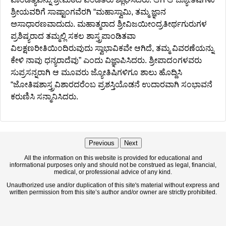
ಶ್ರೀಯವರಿಗೆ ಸಾಷ್ಟಾಂಗವೆರಗಿ “ಮಹಾಸ್ವಾಮಿ, ತಮ್ಮ ಜ್ಞಾನ
ಅಸಾಧಾರಣವಾದುದು. ಮಹಾತ್ಮರಾದ ಶ್ರೀವಿಜಯೀಂದ್ರತೀರ್ಥಗುರುಗಳ
ಪ್ರಶಿಷ್ಯರಾದ ತಮ್ಮಲ್ಲಿ ಸಕಲ ಶಾಸ್ತ್ರಪಾಂಡಿತವಾ
ವಿಲಕ್ಷಣರೀತಿಯಿಂದಿರುವುದು ಸ್ವಾಭಾವಿಕವೇ ಆಗಿದೆ, ತಮ್ಮ ವಿವರಣೆಯನ್ನು
ಕೇಳಿ ನಾವು ಧನ್ಯರಾದೆವು” ಎಂದು ವಿಜ್ಞಾಪಿಸಿದರು. ಶ್ರೀಪಾದಂಗಳವರು
ಸುಪ್ರಸನ್ನರಾಗಿ ಆ ಮೂವರು ಜ್ಯೋತಿಷಿಗಳಿಗೂ ಶಾಲು ಹೊದ್ದಿಸಿ
“ಜೋತಿಷಶಾಸ್ತ್ರವಿಶಾರದರೆಂಬ ಪ್ರಶಸ್ತಿಯೊಡನೆ ಉದಾರವಾಗಿ ಸಂಭಾವನೆ
ಕರುಣಿಸಿ ಸನ್ಮಾನಿಸಿದರು.
Previous
Next
All the information on this website is provided for educational and
informational purposes only and should not be construed as legal, financial,
medical, or professional advice of any kind.
Unauthorized use and/or duplication of this site's material without express and
written permission from this site’s author and/or owner are strictly prohibited.