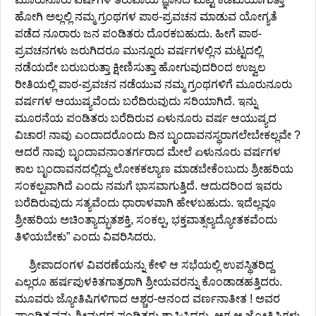
ಹೋಗಿ ಅಲ್ಲಲ್ಲಿ ನಮ್ಮ ಗ್ರಂಥಗಳ ಪಾಠ-ಪ್ರವಚನ ಮಾಡುವ ಯೋಗ್ಯತೆ
ಪಡೆದ ನೂರಾರು ಜನ ಪಂಡಿತರು ದೊರಕಬಹುದು. ಹೀಗೆ ಪಾಠ-
ಪ್ರವಚನಗಳು ಜರುಗಿದರೂ ಮುನ್ನೂರು ವರ್ಷಗಳಲ್ಲಿನ ಮಟ್ಟದಲ್ಲಿ
ನಡೆಯದೇ ಬರುಬರುತ್ತಾ ಕ್ಷೀಣಿಸುತ್ತಾ ಹೋಗುವುದರಿಂದ ಉಜ್ವಲ
ರೀತಿಯಲ್ಲಿ ಪಾಠ-ಪ್ರವಚನ ನಡೆಯುವ ನಮ್ಮ ಗ್ರಂಥಗಳಿಗೆ ಮೂರುನೂರು
ವರ್ಷಗಳ ಆಯುಷ್ಯವೆಂದು ಬರೆದಿರುವುದು ಸರಿಯಾಗಿದೆ. ಇನ್ನು
ಮೂರನೆಯ ಪಂಡಿತರು ಬರೆದಿರುವ ಏಳುನೂರು ವರ್ಷ ಆಯುಷ್ಯದ
ವಿಚಾರ! ನಾವು ಎಂದಾದರೊಂದು ದಿನ ಬೃಂದಾವನಸ್ಥರಾಗಲೇಬೇಕಲ್ಲವೇ ?
ಆದರೆ ನಾವು ಬೃಂದಾವನಾಂತರ್ಗರಾದ ಮೇಲೆ ಏಳುನೂರು ವರ್ಷಗಳ
ಕಾಲ ಬೃಂದಾವನದಲ್ಲಿದ್ದು ಲೋಕಕಲ್ಯಾಣ ಮಾಡಬೇಕೆಂಬುದು ಶ್ರೀಹರಿಯ
ಸಂಕಲ್ಪವಾಗಿದೆ ಎಂದು ನಮಗೆ ಭಾಸವಾಗುತ್ತಿದೆ. ಆದುದರಿಂದ ಇವರು
ಬರೆದಿರುವುದು ಸತ್ಯವೆಂದು ಧಾರಾಳವಾಗಿ ಹೇಳಬಹುದು. ಇದೆಲ್ಲವೂ
ಶ್ರೀಹರಿಯ ಅಚಿಂತ್ಯಾದ್ಭುತಶಕ್ತಿ, ಸಂಕಲ್ಪ, ಭಕ್ತವಾತ್ಸಲ್ಯದ್ಯೋತಕವೆಂದು
ತಿಳಿಯಬೇಕು” ಎಂದು ವಿವರಿಸಿದರು.
ಶ್ರೀಪಾದಂಗಳ ವಿವರಣೆಯನ್ನು ಕೇಳಿ ಆ ಸಭೆಯಲ್ಲಿ ಉಪಸ್ಥಿತರಿದ್ದ
ಎಲ್ಲರೂ ಹರ್ಷಪುಳಕಿತಗಾತ್ರರಾಗಿ ಶ್ರೀಯವರನ್ನು ಕೊಂಡಾಡಹತ್ತಿದರು.
ಮೂವರು ಜ್ಯೋತಿಷಿಗಳಿಗಾದ ಆಶ್ಚರ-ಆನಂದ ವರ್ಣನಾತೀತ ! ಅವರ
ಪಾಂಡಿತ್ಯವನ್ನು ಶ್ರೀಮಠದ ಪಂಡಿತರು ಶ್ಲಾಘಿಸಿದರು. ಆಗ ಆ ಜ್ಯೋತಿಷಿಗಳು