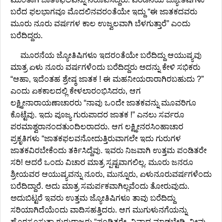
ಬರೆದ ಫಲಭಾಗವೂ ಮೊದಲಿನವರಂತೆಯೇ ಇದ್ದು “ಈ ಜಾತಕದವರು
ಮೂರು ನೂರು ವರ್ಷಗಳ ಕಾಲ ಉಜ್ವಲವಾಗಿ ಬೆಳಗುತ್ತಾರೆ” ಎಂದು
ಬರೆದಿದ್ದರು.
ಮೂರನೆಯ ಜ್ಯೋತಿಷಿಗಳೂ ಇದರಂತೆಯೇ ಬರೆದಿದ್ದು ಆಯುಷ್ಯವು
ಮಾತ್ರ ಏಳು ನೂರು ವರ್ಷಗಳೆಂದು ಬರೆದಿದ್ದರು ಅದನ್ನು ಕೇಳಿ ಸಭಿಕರು
“ಆಹಾ, ಇದೆಂತಹ ಶ್ರೇಷ್ಠ ಜಾತಕ ! ಈ ಮಹನೀಯರಾರಾಗಿರಬಹುದು ?”
ಎಂದು ಏಕಕಾಲದಲ್ಲಿ ಕೇಳಲಾರಂಭಿಸಿದರು, ಆಗ
ಲಕ್ಷ್ಮೀನಾರಾಯಣಾಚಾರರು “ನಾವು ಒಂದೇ ಜಾತಕವನ್ನು ಮೂವರಿಗೂ
ಕೊಟ್ಟೆವು. ಇದು ಪೂಜ್ಯ ಗುರುಪಾದರ ಜಾತಕ !” ಎನಲು ಸರ್ವರೂ
ಪರಮಾಶ್ವರಾನಂದತುಂದಿಲರಾದರು. ಆಗ ಲಕ್ಷ್ಮೀನರಸಿಂಹಾಚಾರ
ಪ್ರಕೃತಿಗಳು “ಜಾತಕಫಲವನೋದುತ್ತಿರುವಾಗಲೇ ಇದು ಗುರುಗಳ
ಜಾತಕವಿರಬೇಕೆಂದು ತರ್ಕಿಸಿದ್ದೆವು. ಇವರು ನಿಜವಾಗಿ ಉತ್ತಮ ಪಂಡಿತರೇ
ಸರಿ! ಆದರೆ ಒಂದು ವಿಚಾರ ಮಾತ್ರ ಸ್ಪಷ್ಟವಾಗಲಿಲ್ಲ. ಮೂರು ಜನರೂ
ಶ್ರೀಯವರ ಆಯುಷ್ಯವನ್ನು ನೂರು, ಮುನ್ನೂರು, ಏಳುನೂರುವರ್ಷಗಳೆಂದು
ಬರೆದಿದ್ದಾರೆ. ಅದು ಮಾತ್ರ ಸಮರ್ಪಕವಾಗಿಲ್ಲವೆಂದು ತೋರುವುದು.
ಅದುಬಿಟ್ಟರೆ ಇವರು ಉತ್ತಮ ಜ್ಯೋತಿಷಿಗಳೂ ತಾವು ಬರೆದಿದ್ದು
ಸರಿಯಾಗಿದೆಯೆಂದು ವಾದಿಸಹತ್ತಿದರು. ಆಗ ಮುಗುಳುನಗೆಯನ್ನು
ಹೊರಸೂಸುತ್ತಾ ಗುರುರಾಜರು “ಪಂಡಿತರೇ, ವಿವಾದ ಮಾಡಬೇಡಿ. ನೀವು