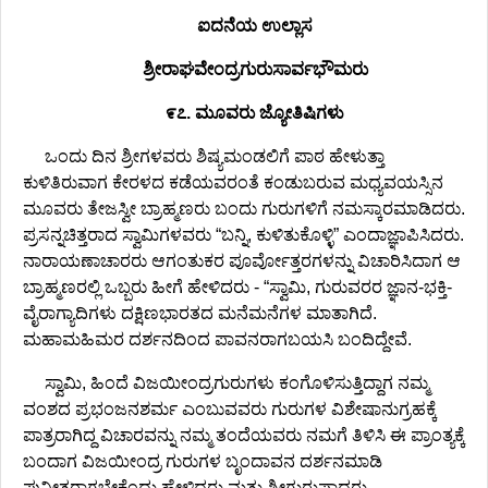
ಐದನೆಯ ಉಲ್ಲಾಸ
ಶ್ರೀರಾಘವೇಂದ್ರಗುರುಸಾರ್ವಭೌಮರು
೯೭. ಮೂವರು ಜ್ಯೋತಿಷಿಗಳು
ಒಂದು ದಿನ ಶ್ರೀಗಳವರು ಶಿಷ್ಯಮಂಡಲಿಗೆ ಪಾಠ ಹೇಳುತ್ತಾ
ಕುಳಿತಿರುವಾಗ ಕೇರಳದ ಕಡೆಯವರಂತೆ ಕಂಡುಬರುವ ಮಧ್ಯವಯಸ್ಸಿನ
ಮೂವರು ತೇಜಸ್ವೀ ಬ್ರಾಹ್ಮಣರು ಬಂದು ಗುರುಗಳಿಗೆ ನಮಸ್ಕಾರಮಾಡಿದರು.
ಪ್ರಸನ್ನಚಿತ್ತರಾದ ಸ್ವಾಮಿಗಳವರು “ಬನ್ನಿ, ಕುಳಿತುಕೊಳ್ಳಿ” ಎಂದಾಜ್ಞಾಪಿಸಿದರು.
ನಾರಾಯಣಾಚಾರರು ಆಗಂತುಕರ ಪೂರ್ವೋತ್ತರಗಳನ್ನು ವಿಚಾರಿಸಿದಾಗ ಆ
ಬ್ರಾಹ್ಮಣರಲ್ಲಿ ಒಬ್ಬರು ಹೀಗೆ ಹೇಳಿದರು - “ಸ್ವಾಮಿ, ಗುರುವರರ ಜ್ಞಾನ-ಭಕ್ತಿ-
ವೈರಾಗ್ಯಾದಿಗಳು ದಕ್ಷಿಣಭಾರತದ ಮನೆಮನೆಗಳ ಮಾತಾಗಿದೆ.
ಮಹಾಮಹಿಮರ ದರ್ಶನದಿಂದ ಪಾವನರಾಗಬಯಸಿ ಬಂದಿದ್ದೇವೆ.
ಸ್ವಾಮಿ, ಹಿಂದೆ ವಿಜಯೀಂದ್ರಗುರುಗಳು ಕಂಗೊಳಿಸುತ್ತಿದ್ದಾಗ ನಮ್ಮ
ವಂಶದ ಪ್ರಭಂಜನಶರ್ಮ ಎಂಬುವವರು ಗುರುಗಳ ವಿಶೇಷಾನುಗ್ರಹಕ್ಕೆ
ಪಾತ್ರರಾಗಿದ್ದ ವಿಚಾರವನ್ನು ನಮ್ಮ ತಂದೆಯವರು ನಮಗೆ ತಿಳಿಸಿ ಈ ಪ್ರಾಂತ್ಯಕ್ಕೆ
ಬಂದಾಗ ವಿಜಯೀಂದ್ರ ಗುರುಗಳ ಬೃಂದಾವನ ದರ್ಶನಮಾಡಿ
ಪುನೀತರಾಗಬೇಕೆಂದು ಹೇಳಿದ್ದರು ಮತ್ತು ಶ್ರೀಗುರುಪಾದರು