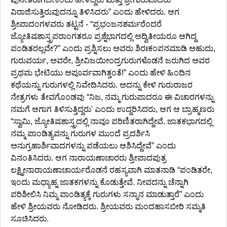
ವಿರಾಜಿಸುತ್ತಿರುವುದನ್ನೂ ತಿಳಿಸಿದರು” ಎಂದು ಹೇಳಿದರು. ಆಗ
ಶ್ರೀಪಾದಂಗಳವರು ತಟ್ಟನೆ - “ಪ್ರಭಂಜನಶರ್ಮರೆಂದರೆ
ಜ್ಯೋತಿಷಶಾಸ್ತ್ರಪರಾಂಗತರೂ ಪ್ರಶ್ನೆಭಾಗದಲ್ಲಿ ಅದ್ವಿತೀಯರೂ ಆಗಿದ್ದ
ಪಂಡಿತರಲ್ಲವೇ?” ಎಂದು ಪ್ರಶ್ನಿಸಲು ಅವರು ಶಿರಃಕಂಪನಮಾಡಿ ಅಹುದು,
ಗುರುವರ್ಯ, ಅವರೇ, ಶ್ರೀವಿಜಯೀಂದ್ರಗುರುಗಳೊಡನೆ ಜರುಗಿದ ಅವರ
ಪ್ರಥಮ ಭೇಟಿಯು ಅಪೂರ್ವವಾಗಿತ್ತಂತೆ!” ಎಂದು ಹೇಳಿ ಹಿಂದಿನ
ಕಥೆಯನ್ನು ಗುರುಗಳಲ್ಲಿ ನಿವೇದಿಸಿದರು. ಅದನ್ನು ಕೇಳಿ ಗುರುರಾಜರ
ನೇತ್ರಗಳು ತೇವಗೊಂಡವು “ನಿಜ, ನಮ್ಮ ಗುರುಪಾದರೂ ಈ ವಿಚಾರಗಳನ್ನು
ನಮಗೆ ಆಗಾಗ ತಿಳಿಸುತ್ತಿದ್ದರು' ಎಂದು ಉದ್ದರಿಸಿದರು, ಆಗ ಆ ಬ್ರಾಹ್ಮಣರು
“ಸ್ವಾಮಿ, ಜ್ಯೋತಿಷಶಾಸ್ತ್ರದಲ್ಲಿ ನಾವೂ ಪರಿಣಿತರಾಗಿದ್ದೇವೆ. ಜಾತಕಭಾಗದಲ್ಲಿ
ನಮ್ಮ ಪಾಂಡಿತ್ಯವನ್ನು ಗುರುಗಳ ಮುಂದೆ ಪ್ರದರ್ಶಿಸಿ
ಅನುಗ್ರಹಾರ್ಶಿವಾದಗಳನ್ನು ಪಡೆಯಲು ಆಶಿಸಿದ್ದೇವೆ” ಎಂದು
ವಿನಂತಿಸಿದರು. ಆಗ ನಾರಾಯಣಾಚಾರರು ಶ್ರೀಪಾದಪುತ್ರ
ಲಕ್ಷ್ಮೀನಾರಾಯಣಾಚಾರ್ಯರೊಡನೆ ರಹಸ್ಯವಾಗಿ ಮಾತನಾಡಿ “ಪಂಡಿತರೇ,
ಇಂದು ಮಧ್ಯಾಹ್ನ ಜಾತಕಗಳನ್ನು ಕೊಡುತ್ತೇವೆ. ನೀವದನ್ನು ಚೆನ್ನಾಗಿ
ಪರಿಶೀಲಿಸಿ ನಿಮ್ಮ ಪಾಂಡಿತ್ಯಕ್ಕೆ ಗುರುಗಳು ಸನ್ಮಾನ ಮಾಡುತ್ತಾರೆ” ಎಂದು
ಹೇಳಿ ಶ್ರೀಯವರು ನೋಡಿದರು. ಶ್ರೀಯವರು ಮಂದಹಾಸಬೀರಿ ಸಮ್ಮತಿ
ಸೂಚಿಸಿದರು.