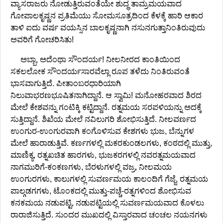
ವ್ಯಾಸರಾಜರು ನೋಡುತ್ತಿರುವಂತೆಯೇ ಶುದ್ಧ ತಾಮ್ರಮಯವಾದ
ಗೋಪಾಲಕೃಷ್ಣನ ಪ್ರತಿಮೆಯು ಸೋಮಸೂತ್ರದಿಂದ ಕೆಳಕ್ಕೆ ಹಾರಿ ಆಕಾರ
ತಾಳಿ ಐದು ವರ್ಷ ವಯಸ್ಸಿನ ಬಾಲಕೃಷ್ಣನಾಗಿ ನಸುನಗುತ್ತಾನಿಂತಿರುವುದು
ಅವರಿಗೆ ಗೋಚರಿಸಿತು!
ಅಬ್ಬಾ, ಅದೆಂಥಾ ಸೌಂದರ್ಯ! ನೀಲನೀರದ ಕಾಂತಿಯಿಂದ
ಸಕಲಲೋಕ ಸೌಂದರ್ಯಸಾರವೆಲ್ಲಾ ರೂಪ ತಳೆದು ನಿಂತಿರುವಂತೆ
ಭಾಸವಾಗುತ್ತಿದೆ. ಪೀತಾಂಬರಧಾರಿಯಾಗಿ
ನಿಲುವಾಭರಣಭೂಷಿತನಾಗಿದ್ದಾನೆ. ಆ ಸ್ವಾಮಿ! ಮನೋಹರವಾದ ಶಿರದ
ಮೇಲೆ ಕೇಶವನ್ನು ಗಂಟಿಕ್ಕಿ ಕಟ್ಟಿದ್ದಾನೆ. ರತ್ನಮಯ ಸರಪಳಿಯನ್ನು ಅದಕ್ಕೆ
ಸುತ್ತಿದ್ದಾನೆ. ಶಿಖೆಯ ಮೇಲೆ ನವಿಲುಗರಿ ಶೋಭಿಸುತ್ತಿದೆ. ನೀಲವರ್ಣದ
ಉಂಗುರ-ಉಂಗುರವಾಗಿ ಕಂಗೊಳಿಸುವ ಕೇಶಗಳು ಭುಜ, ಬೆನ್ನುಗಳ
ಮೇಲೆ ಹಾರಾಡುತ್ತಿವೆ. ಕರ್ಣಗಳಲ್ಲಿ ಮಕರಕುಂಡಲಗಳು, ಕಂಠದಲ್ಲಿ ಮುತ್ತು,
ಮಾಣಿಕ್ಯ, ರತ್ನಖಚಿತ ಹಾರಗಳು, ಭುಜಕರಗಳಲ್ಲಿ ನವರತ್ನಮಯವಾದ
ನಾಗಮುರಿಗೆ-ಕಂಕಣಗಳು, ಬೆರಳುಗಳಲ್ಲಿ ವಜ್ರ, ನೀಲಮಯ
ಉಂಗುರಗಳು, ಕಾಲುಗಳಲ್ಲಿ ಸುವರ್ಣಮಯ ಕಾಲಂದಿಗೆ ಗೆಜ್ಜೆ, ರತ್ನಮಯ
ಪಾಲ್ಗಡಗಗಳು, ಟೊಂಕದಲ್ಲಿ ಮುತ್ತು-ಪಚ್ಚೆ-ರತ್ನಗಳಿಂದ ಶೋಭಿಸುವ
ಕನಕಮಯ ನಡುಪಟ್ಟಿ, ನಡುಪಟ್ಟಿಯಲ್ಲಿ ಸುವರ್ಣಮಯವಾದ ಕೊಳಲು
ರಾರಾಜಿಸುತ್ತಿದೆ. ಸುಂದರ ಮುಖದಲ್ಲಿ ವಿಸ್ತಾರವಾದ ಚಂಚಲ ನಯನಗಳು