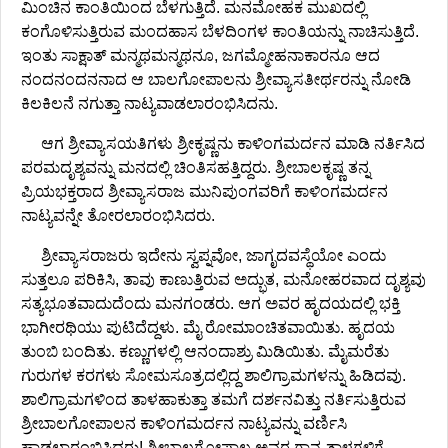
ಮಿಂಚಿನ ಕಾಂತಿಯಿಂದ ಬೆಳಗುತ್ತಿದೆ. ಮನಮೋಹಕ ಮುಖದಲ್ಲಿ
ಕಂಗೊಳಿಸುತ್ತಿರುವ ಮಂದಹಾಸ ಬೆಳದಿಂಗಳ ಕಾಂತಿಯನ್ನು ನಾಚಿಸುತ್ತಿದೆ.
ಇಂತು ಸಾಕ್ಷಾತ್ ಮನ್ಮಥಮನ್ಮಥನೂ, ಜಗಮ್ಮೋಹನಾಕಾರನೂ ಆದ
ನಂದನಂದನನಾದ ಆ ಬಾಲಗೋಪಾಲನು ಶ್ರೀವ್ಯಾಸತೀರ್ಥರನ್ನು ನೋಡಿ
ಕಿಲಕಿಲನೆ ನಗುತ್ತಾ ನಾಟ್ಯವಾಡಲಾರಂಭಿಸಿದನು.
ಆಗ ಶ್ರೀವ್ಯಾಸಯತಿಗಳು ಶ್ರೀಕೃಷ್ಣನು ಕಾಳಿಂಗಮರ್ದನ ಮಾಡಿ ನರ್ತಿಸಿದ
ಪರಮದೃಶ್ಯವನ್ನು ಮನದಲ್ಲಿ ಚಿಂತಿಸಹತ್ತಿದ್ದರು. ಶ್ರೀಬಾಲಕೃಷ್ಣ ತನ್ನ
ಪ್ರಿಯಭಕ್ತರಾದ ಶ್ರೀವ್ಯಾಸರಾಜ ಮುನಿಪುಂಗವರಿಗೆ ಕಾಳಿಂಗಮರ್ದನ
ನಾಟ್ಯವನ್ನೇ ತೋರಲಾರಂಭಿಸಿದರು.
ಶ್ರೀವ್ಯಾಸರಾಜರು ಇದೇನು ಸ್ವಪ್ನವೋ, ಜಾಗೃದವಸ್ಥೆಯೋ ಎಂದು
ಸುತ್ತಲೂ ಪರಿಕಿಸಿ, ತಾವು ಕಾಣುತ್ತಿರುವ ಅದ್ಭುತ, ಮನೋಹರವಾದ ದೃಶ್ಯವು
ಸತ್ಯಭೂತವಾದುದೆಂದು ಮನಗಂಡರು. ಆಗ ಅವರ ಹೃದಯದಲ್ಲಿ ಭಕ್ತಿ
ಭಾಗೀರಥಿಯು ಪುಟಿದೆದ್ದಳು. ಮೈ ರೋಮಾಂಚಿತವಾಯಿತು. ಹೃದಯ
ತುಂಬಿ ಬಂದಿತು. ಕಣ್ಣುಗಳಲ್ಲಿ ಆನಂದಾಶ್ರು ಮಿಡಿಯಿತು. ಮೈಮರೆತು
ಗುರುಗಳ ಕರಗಳು ಸೋಮಸೂತ್ರದಲ್ಲಿದ್ದ ಶಾಲಿಗ್ರಾಮಗಳನ್ನು ಹಿಡಿದವು.
ಶಾಲಿಗ್ರಾಮಗಳಿಂದ ತಾಳಹಾಕುತ್ತಾ ತಮಗೆ ದರ್ಶನವಿತ್ತು ನರ್ತಿಸುತ್ತಿರುವ
ಶ್ರೀಬಾಲಗೋಪಾಲನ ಕಾಳಿಂಗಮರ್ದನ ನಾಟ್ಯವನ್ನು ವರ್ಣಿಸಿ
ಹಾಡಲಾರಂಭಿಸಿದರು! ಶ್ರೀಬಾಲಗೋಪಾಲ ಅವರ ಗಾನ-ತಾಳಗಳಿಗೆ