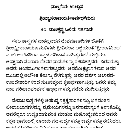
ನಾಲ್ಕನೆಯ ಉಲ್ಲಾಸ
ಶ್ರೀವ್ಯಾಸರಾಜಯತಿಸಾರ್ವಭೌಮರು
೨೧. ಬಾಲಕೃಷ್ಣ ಒಲಿದು ನರ್ತಿಸಿದ!
ಸಕಲ ಶಾಸ್ತ್ರಗಳ ಪಾಠಪ್ರವಚನ ದೇವಪೂಜಾದಿಗಳ ಜೊತೆಗೆ
ಶ್ರೀಲಕ್ಷ್ಮೀನಾರಾಯಣಮುನಿಗಳು ಶ್ರೀವಿಠಲನ ಆಜ್ಞೆಯಂತೆ “ಶ್ರೀರಂಗವಿಠಲ”
ಎಂಬ ಅಂಕಿತದಿಂದ ಕನ್ನಡ ಹರಿದಾಸ ಸಾಹಿತ್ಯ ರಚನೆಯಲ್ಲಿಯೂ
ಆಸಕ್ತರಾಗಿ ನೂರಾರು ದೇವರ ನಾಮಗಳನ್ನು ರಚಿಸಹತ್ತಿದರು. ಬರಬರುತ್ತಾ
ಅವರು ಅಂತರ್ಮುಖಿಗಳಾಗಹತ್ತಿದರು. ಅಪರೋಕ್ಷಜ್ಞಾನಿಗಳಾದ ಅವರ
ಮುಖದಲ್ಲಿ ಅಲೌಕಿಕ ತೇಜಸ್ಸು ಬೆಳಗುತ್ತಿತ್ತು. ಅವರ ದರ್ಶನ ಆಲಾಪನ-
ಉಪದೇಶಾದಿಗಳಿಂದ ಸುಜನವೃಂದ ಕೃತಾರ್ಥವಾಗುತ್ತಿತ್ತು. ಜನರು ತಮ್ಮ
ಪಾಪ ಪರಿಹಾರಪೂರ್ವಕ ಇಷ್ಟಾರ್ಥಗಳನ್ನು ಪಡೆದು ಮುದಿಸುತ್ತಿದ್ದರು.
ವೇದಾದಿಶಾಸ್ತ್ರಗಳಲ್ಲಿ ಅಡಗಿದ್ದ ಸತ್ತತ್ವಸಾರಗಳನ್ನೂ, ಭಗವಂತನ
ಲೀಲಾವಿಲಾಸಗಳನ್ನೂ, ಪ್ರಮೇಯಗಳನ್ನೂ ಜನಸಾಮಾನ್ಯರಿಗೆ ತಿಳಿಸಿಕೊಟ್ಟು
ಅವರೆಲ್ಲರೂ ಉದ್ಘತರಾಗುವಂತೆ ಮಾಡುವ ಮಹೋದ್ದೇಶದಿಂದ ಅವರು
ಕನ್ನಡ ಭಾಷೆಯಲ್ಲಿ ನೂರಾರು ಪದ-ಪದ್ಯಗಳನ್ನೂ ಕಾವ್ಯಗಳನ್ನೂ ರಚಿಸಿದರು.
ಅವರ ಕೃತಿಗಳೆಲ್ಲವೂ ವಿವಿಧ ರಾಗ-ತಾಳ ಬದ್ಧವಾಗಿದ್ದು ಸಂಗೀತ