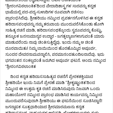
“ಶ್ರೀರಂಗವಿಠಲಾಂಕಿತ'ದಿಂದ ವೇದಾದಿಶಾಸ್ತ್ರಗಳ ಸಾರವನ್ನು ಕನ್ನಡ
ಭಾಷೆಯಲ್ಲಿ ಪದ-ಪದ್ಯ-ಸುಳಾದಿಗಳ ರೂಪವಾಗಿ ರಚಿಸಲು
ಪ್ರಾರಂಭಿಸಿದೆವು. ಶ್ರೀಹರಿಯು ನಮ್ಮಿಂದ ಪ್ರವರ್ತನಗೊಳಿಸಿದ ಈ ಕನ್ನಡ
ಹರಿದಾಸಪಂಥವನ್ನು ನಮ್ಮ ತರುವಾಯ ಮುಂದುವರೆಸಿಕೊಂಡು ಹೋಗಿ
ಸಾಹಿತ್ಯ ರಚನೆ ಮಾಡಿ, ಹರಿದಾಸಪಂಥಕ್ಕೊಂದು ಸ್ವರೂಪವನ್ನು ಕೊಟ್ಟು,
ತನ್ಮೂಲಕ ಜನಸಾಮಾನ್ಯರ ಉದ್ಧಾರ - ಜಗತ್ಕಲ್ಯಾಣಗಳಾಗುವಂತೆ ಯಾರು
ಮಾಡುವರೆಂದು ನಾವು ಚಿಂತಿಸುತ್ತಿದ್ದೆವು. ಇಂದು ನಮ್ಮ ಆ ಚಿಂತೆ
ದೂರವಾಯಿತು! ನಿಮ್ಮ ಬಾಯಿಯಿಂದ ಹೊರಹೊಮ್ಮಿದ ಅಪೂರ್ವ,
ಸುಂದರ ದೇವರನಾಮವನ್ನಾಲಿಸಿ, ಪರಮಾನಂದತುಂದಿಲರಾದೆವು. ಇದು
ಭಗವಂತನ ಸಂಕಲ್ಪದಂತೆ ಜರುಗಿದ ಅಪೂರ್ವ ಘಟನೆ. ಅಂದು ನಮ್ಮಿಂದ
“ಶ್ರೀರಂಗವಿಠಲಾಂಕಿತ
ದಿಂದ ಕನ್ನಡ ಹರಿದಾಸಸಾಹಿತ್ಯದ ರಚನೆಗೆ ಪ್ರೇರಕಶಕ್ತಿಯಾದ
ಶ್ರೀಹರಿಯೇ ಇಂದು ನಿಮಗೆ ಪ್ರೇರಣೆ ಮಾಡಿ "ಶ್ರೀಕೃಷ್ಣಾಂಕಿತ'ದಿಂದ
ನಿಮ್ಮಿಂದ ಈ ಉತ್ತಮ ಕೃತಿ ರಚನೆ ಮಾಡಿಸಿರುವುದು ನಿಜವಾಗಿ ಒಂದು
ಮಹಾಯೋಗ! ನಮ್ಮಿಂದ ಪ್ರಾರಂಭ ಮಾಡಿಸಿದ ಕಾರ್ಯವನ್ನು ನಿಮ್ಮಿಂದ
ಮುಂದುವರೆಸುವುದಾಗಿ ಶ್ರೀಹರಿಯು ಈ ಘಟನೆಯಿಂದ ಸೂಚಿಸಿದ್ದಾನೆ!
ಜಗನ್ನಾಟಕ ಸೂತ್ರಧಾರಿಯಾದ ಶ್ರೀರಮಾರಮಣನು ಕನ್ನಡ
ಹರಿದಾಸಪಂಥ, ವಾಹ್ಮಯಗಳ ಅಭಿವೃದ್ಧಿ, ಲೋಕಕಲ್ಯಾಣಗಳು ಗುರು-