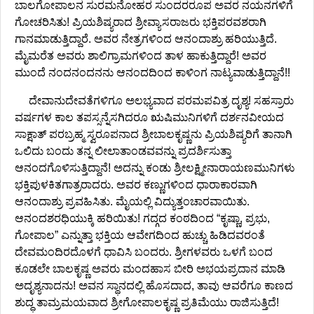
ಬಾಲಗೋಪಾಲನ ಸುರಮನೋಹರ ಸುಂದರರೂಪ ಅವರ ನಯನಗಳಿಗೆ
ಗೋಚರಿಸಿತು! ಪ್ರಿಯಶಿಷ್ಯರಾದ ಶ್ರೀವ್ಯಾಸರಾಜರು ಭಕ್ತಿಪರವಶರಾಗಿ
ಗಾನಮಾಡುತ್ತಿದ್ದಾರೆ. ಅವರ ನೇತ್ರಗಳಿಂದ ಆನಂದಾಶ್ರು ಹರಿಯುತ್ತಿದೆ.
ಮೈಮರೆತ ಅವರು ಶಾಲಿಗ್ರಾಮಗಳಿಂದ ತಾಳ ಹಾಕುತ್ತಿದ್ದಾರೆ! ಅವರ
ಮುಂದೆ ನಂದನಂದನನು ಆನಂದದಿಂದ ಕಾಳಿಂಗ ನಾಟ್ಯವಾಡುತ್ತಿದ್ದಾನೆ!!
ದೇವಾನುದೇವತೆಗಳಿಗೂ ಅಲಭ್ಯವಾದ ಪರಮಪವಿತ್ರ ದೃಶ್ಯ! ಸಹಸ್ರಾರು
ವರ್ಷಗಳ ಕಾಲ ತಪಸ್ಸನ್ನೆಸಗಿದರೂ ಋಷಿಮುನಿಗಳಿಗೆ ದರ್ಶನವೀಯದ
ಸಾಕ್ಷಾತ್ ಪರಬ್ರಹ್ಮ ಸ್ವರೂಪನಾದ ಶ್ರೀಬಾಲಕೃಷ್ಣನು ಪ್ರಿಯಶಿಷ್ಯರಿಗೆ ತಾನಾಗಿ
ಒಲಿದು ಬಂದು ತನ್ನ ಲೀಲಾತಾಂಡವವನ್ನು ಪ್ರದರ್ಶಿಸುತ್ತಾ
ಆನಂದಗೊಳಿಸುತ್ತಿದ್ದಾನೆ! ಅದನ್ನು ಕಂಡು ಶ್ರೀಲಕ್ಷ್ಮೀನಾರಾಯಣಮುನಿಗಳು
ಭಕ್ತಿಪುಳಕಿತಗಾತ್ರರಾದರು. ಅವರ ಕಣ್ಣುಗಳಿಂದ ಧಾರಾಕಾರವಾಗಿ
ಆನಂದಾಶ್ರು ಪ್ರವಹಿಸಿತು. ಮೈಯಲ್ಲಿ ವಿದ್ಯುತ್ತಂಚಾರವಾಯಿತು.
ಆನಂದಶರಧಿಯುಕ್ಕಿ ಹರಿಯಿತು! ಗದ್ಗದ ಕಂಠದಿಂದ “ಕೃಷ್ಣಾ, ಪ್ರಭು,
ಗೋಪಾಲ” ಎನ್ನುತ್ತಾ ಭಕ್ತಿಯ ಆವೇಗದಿಂದ ಹುಚ್ಚು ಹಿಡಿದವರಂತೆ
ದೇವಮಂದಿರದೊಳಗೆ ಧಾವಿಸಿ ಬಂದರು. ಶ್ರೀಗಳವರು ಒಳಗೆ ಬಂದ
ಕೂಡಲೇ ಬಾಲಕೃಷ್ಣ ಅವರು ಮಂದಹಾಸ ಬೀರಿ ಅಭಯಪ್ರದಾನ ಮಾಡಿ
ಅದೃಶ್ಯನಾದನು! ಅವನ ಸ್ಥಾನದಲ್ಲಿ ಹೊಸದಾದ, ತಾವು ಆವರೆಗೂ ಕಾಣದ
ಶುದ್ಧ ತಾಮ್ರಮಯವಾದ ಶ್ರೀಗೋಪಾಲಕೃಷ್ಣ ಪ್ರತಿಮೆಯು ರಾಜಿಸುತ್ತಿದೆ!