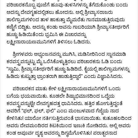
ಪರಿಚಾರಕನೊಬ್ಬ ಪೂಜೆಗೆ ಹೂವು-ತುಳಸಿಗಳನ್ನು ತೆಗೆದುಕೊಂಡು ಬಂದು
ಅದನ್ನು ದೇವಗೃಹದಲ್ಲಿಡಲು ಹೋದನು. ಅಲ್ಲಿ ಶ್ರೀವ್ಯಾಸರಾಜರು
ಶಾಲಿಗ್ರಾಮಗಳಿಂದ ತಾಳ ಹಾಕುತ್ತಾ ಮೈಮರೆತು ಗಾನಮಾಡುತ್ತಿರುವುದು
ಕಣ್ಣಿಗೆ ಬಿದ್ದಿತು. ಅದನ್ನು ಕಂಡು ಅವನು ಗಾಬರಿಯಾಗಿ ಶ್ರೀವ್ಯಾಸತೀರ್ಥರಿಗೆ
ಹುಚ್ಚು ಹಿಡಿಯಿತೆಂದು ಭ್ರಮಿಸಿ ಈ ವಿಚಾರವನ್ನು
ಲಕ್ಷ್ಮೀನಾರಾಯಣಮುನಿಗಳಿಗೆ ತಿಳಿಸಲು ಓಡಿದನು.
ಶ್ರೀಗಳವರು ಅಭ್ಯಂಜನವನ್ನು ಮುಗಿಸಿ, ಮಡಿನೀರಿನಿಂದ ಸ್ನಾನಮಾಡಿ
ಕರವಸ್ತ್ರವನ್ನುಟ್ಟು ಮೈ ಒರೆಸಿಕೊಳ್ಳುತ್ತಿರಲು ಪರಿಚಾರಕನು ಓಡಿ ಬಂದು
“ಸ್ವಾಮಿ, ಶ್ರೀವ್ಯಾಸತೀರ್ಥರಿಗೆ ಹುಚ್ಚು ಹಿಡಿದಿದೆ. ಕೈಯಲ್ಲಿ ಶಾಲಿಗ್ರಾಮಗಳನ್ನು
ಹಿಡಿದು ಕುಟ್ಟುತ್ತಾ ಭ್ರಾಂತರಾಗಿ ಹಾಡುತ್ತಿದ್ದಾರೆ” ಎಂದು ವಿಜ್ಞಾಪಿಸಿದನು.
ಪರಿಚಾರಕನ ಮಾತು ಕೇಳಿ ಲಕ್ಷ್ಮೀನಾರಾಯಣಮುನಿಗಳಿಗೆ ಒಂದು
ಬಗೆಯ ಭಯವಾಯಿತು. ಕೂಡಲೇ ಶಿಷ್ಯಾಭಿಮಾನದಿಂದ ಒದ್ದೆಯ
ಕರವಸ್ತ್ರವನ್ನುಟ್ಟೇ ದೇವಗೃಹದತ್ತ ಧಾವಿಸಿದರು. ಹತ್ತಿರ ಹೋಗುತ್ತಿದ್ದಂತೆ
ಅವರಿಗೆ “ಫಲ್, ಘಲ್, ಘಲಿ‌” ಎಂಬ ಮಂಜುಳವಾದ ಗೆಜ್ಜೆಯ ನಾದ
ಕೇಳಿಸಿತು! ಯಾರೋ ನರ್ತಿಸುತ್ತಿರುವಂತೆ ಭಾಸವಾಯಿತು. ಕುತೂಹಲದಿಂದ
ಅವರು ದೇವಮಂದಿರದ ಕಿಟಕಿಯಿಂದ ಇಣುಕಿ ನೋಡಿದರು. ಅಲ್ಲಿ ಅವರು
ಕಂಡ ಅಪೂರ್ವ ದೃಶ್ಯ ಅವರನ್ನು ದಿಗ್ಧಮೆಗೊಳಿಸಿತು! ಪರಾತ್ಪರನಾದ