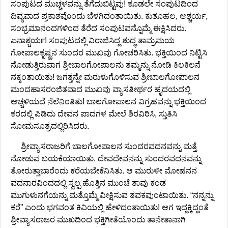
ಸಂಪುಟದ ಮುಚ್ಚಳವನ್ನು ತೆಗೆದುಬಿಟ್ಟವು! ಕೂಡಲೇ ಸಂಪುಟದಿಂದ
ದಿವ್ಯವಾದ ಪ್ರಕಾಶವೊಂದು ಬೆಳಗಿದಂತಾಯಿತು. ಕುತೂಹಲ, ಆಶ್ಚರ್ಯ,
ಸಂಭ್ರಮಾನಂದಗಳಿಂದ ತೆರೆದ ಸಂಪುಟವನ್ನೊಮ್ಮೆ ಈಕ್ಷಿಸಿದರು.
ಏನಾಶ್ಚರ್ಯ! ಸಂಪುಟದಲ್ಲಿ ವಿರಾಜಿಸಿದ್ದ ಶುದ್ಧ ತಾಮ್ರಮಯ
ಗೋಪಾಲಕೃಷ್ಣನ ಸುಂದರ ಮುಖವು ಗೋಚರಿಸಿತು. ಭಕ್ತಿಯಿಂದ ನಿಟ್ಟಿಸಿ
ನೋಡುತ್ತಿರುವಾಗ ಶ್ರೀಬಾಲಗೋಪಾಲನು ತಮ್ಮನ್ನು ನೋಡಿ ಕಿಲಕಿಲನೆ
ನಕ್ಕಂತಾಯಿತು! ಜಗತ್ತನ್ನೇ ಮರುಳುಗೊಳಿಸುವ ಶ್ರೀಬಾಲಗೋಪಾಲನ
ಮಂದಹಾಸರಂಜಿತವಾದ ಮುಖವು ವ್ಯಾಸತೀರ್ಥರ ಹೃದಯದಲ್ಲಿ
ಅಚ್ಚಳಿಯದೆ ನೆಲೆನಿಂತಿತು! ಬಾಲಗೋಪಾಲನ ವಿಗ್ರಹವನ್ನು ಭಕ್ತಿಯಿಂದ
ಕರದಲ್ಲಿ ಪಿಡಿದು ದೇವನ ಪಾದಗಳ ಮೇಲೆ ಶಿರವಿರಿಸಿ, ಸ್ತುತಿಸಿ
ಸೋಮಸೂತ್ರದಲ್ಲಿರಿಸಿದರು.
ಶ್ರೀವ್ಯಾಸರಾಜರಿಗೆ ಬಾಲಗೋಪಾಲನ ಸುಂದರವದನವನ್ನು ಮತ್ತೆ
ನೋಡುವ ಬಯಕೆಯಾಯಿತು. ದೇವದೇವನನ್ನು ಸುಂದರವದನವನ್ನು
ತೋರುತ್ತಾಬಾರೆಂದು ಕರೆಯಬೇಕೆನಿಸಿತು. ಆ ಮುರುಳೀ ಮೋಹನನ
ವದನಾರವಿಂದದಲ್ಲಿ ಸ್ವಲ್ಪ ಹೊತ್ತಿನ ಮುಂಚೆ ತಾವು ಕಂಡ
ಮುಗುಳುನಗೆಯನ್ನು ಮತ್ತೊಮ್ಮೆ ವೀಕ್ಷಿಸುವ ತವಕವುಂಟಾಯಿತು. “ನನ್ನನ್ನು
ಕರೆ” ಎಂದು ಭಗವಂತ ಕಿವಿಯಲ್ಲಿ ಹೇಳಿದಂತಾಯಿತು! ಆಗ ಇದ್ದಕ್ಕಿದ್ದಂತೆ
ಶ್ರೀವ್ಯಾಸರಾಜರ ಮುಖದಿಂದ ಭಕ್ತಿಗೀತೆಯೊಂದು ತಾನೇತಾನಾಗಿ