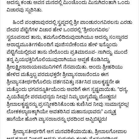
ಅದನ್ನು ಕಂಡು ಅವನ ಮನದಲ್ಲಿ ಮಿಂಚೊಂದು ಮಿನುಗಿದಂತಾಗಿ ಒಂದು
ವಿಚಾರವು ಸ್ಪುರಿಸಿತು.
ಹಿಂದೆ ಪಂಢರಾಪುರದಲ್ಲಿ ಸ್ವಪ್ನದಲ್ಲಿ ಶ್ರೀ ಪಾಂಡುರಂಗವಿಠಲನು ಎರಡು
ದೇವರ ಪೆಟ್ಟಿಗೆಗಳ ವಿಚಾರ ಹೇಳಿ ಒಂದರಲ್ಲಿ “ಶ್ರೀರಂಗವಿಠಲ'
ಸ್ವರೂಪನಾದ ತಾನು, ತಮಗೊಲಿದಿರುವುದಾಗಿಯೂ ಅದನ್ನು ಸಂಸ್ಥಾನದ
ಆರಾಧ್ಯಮೂರ್ತಿಗಳೊಂದಿಗೆ ಪೂಜಿಸಬೇಕೆಂದೂ ಹೇಳಿ ಇನ್ನೊಂದು
ಪೆಟ್ಟಿಗೆಯಲ್ಲಿರುವ ತಾನು ಬೇರೊಂದು ಪ್ರತಿಮಾರೂಪ- ನಾಗಿದ್ದು, ಮುಂದೆ
ತನ್ನ ಪ್ರಿಯಭಕ್ತಿನಿಗೊಲಿಯುವುದಾಗಿಯೂ ಅಪ್ಪಣೆ ಕೊಡಿಸಿದ್ದು,
ಶ್ರೀಲಕ್ಷ್ಮೀನಾರಾಯಣಮುನಿಗಳಿಗೆ ನೆನಪಾಯಿತು. ಅಂದು ಶ್ರೀಹರಿಯು
ಹೇಳಿದ ಮತ್ತೊಬ್ಬ ಪರಮಭಕ್ತರೇ ಶ್ರೀವ್ಯಾಸರಾಜರೆಂದೂ ಈಗ
ಶ್ರೀವ್ಯಾಸತೀರ್ಥರಿಗೊಲಿದು ದರ್ಶನವಿತ್ತು ನರ್ತಿಸಿದ ಬಾಲಕೃಷ್ಣನೇ ಈ
ಮತ್ತೊಂದು ಭಗವನ್ನೂರ್ತಿಯೆಂದು ಅವರಿಗೆ ಈಗ ಸ್ಪಷ್ಟವಾಯಿತು. “ಧನ್ಯ,
ಪ್ರಿಯಶಿಷ್ಯರೇ ಪರಮಧನ್ಯರು ನೀವು! ನಿಮ್ಮ ಭಾಗ್ಯವೆಷ್ಟು ದೊಡ್ಡದು!
ಶ್ರೀಬಾಲಕೃಷ್ಣನನ್ನು ಪ್ರಸನ್ನೀಕರಿಸಿಕೊಂಡು ಕುಣಿಸಿದ ನೀವು ಸಾಮಾನ್ಯರಲ್ಲ!
ಲೋಕಕಲ್ಯಾಣಕ್ಕಾಗಿಯೇ ಅವತರಿಸಿದ ಮಹಾನುಭಾವರು” ಎನ್ನುತ್ತ
ಹಾಗೆಯೇ ಹೋಗಿ ವ್ಯಾಸರಾಜರನ್ನು ಭರದಿಂದ ಅಪ್ಪಿಬಿಟ್ಟರು!
ಶ್ರೀವ್ಯಾಸತೀರ್ಥರಿಗೆ ಆಗ ಮನವರಿಕೆಯಾಯಿತು, ಶ್ರೀಬಾಲಗೋಪಾಲ
ಅದೃಶ್ಯನಾದ ವಿಚಾರ! ಅದನ್ನು ಗುರುಗಳು ಕಂಡು ಪ್ರೇಮಭರದಿಂದ