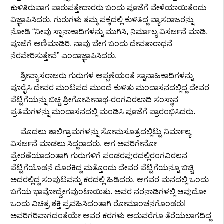
ಕುಳಿತಿರುವಾಗ ಪಾರುಪತ್ತೇದಾರರು ಬಂದು ಪೂಜೆಗೆ ವೇಳೆಯಾಯಿತೆಂದು
ವಿಜ್ಞಾಪಿಸಿದರು. ಗುರುಗಳು ತಮ್ಮ ಪಕ್ಕದಲ್ಲಿ ಕುಳಿತಿದ್ದ ವ್ಯಾಸರಾಜರನ್ನು
ನೋಡಿ “ನೀವು ಸ್ನಾನಾಕಾದಿಗಳನ್ನು ಮುಗಿಸಿ, ನಿರ್ಮಾಲ್ಯ ವಿಸರ್ಜನೆ ಮಾಡಿ,
ಪೂಜೆಗೆ ಅಣಿಮಾಡಿರಿ. ನಾವು ಬೇಗ ಬಂದು ದೇವತಾರಾಧನೆ
ನೆರವೇರಿಸುತ್ತೇವೆ” ಎಂದಾಜ್ಞಾಪಿಸಿದರು.
ಶ್ರೀವ್ಯಾಸರಾಜರು ಗುರುಗಳ ಅಪ್ಪಣೆಯಂತೆ ಸ್ನಾನಾಹಿಕಾದಿಗಳನ್ನು
ಪೂರೈಸಿ ದೇವರ ಮಂಟಪದ ಮುಂದೆ ಕುಳಿತು ಮಂದಾಸನದಲ್ಲಿದ್ದ ದೇವರ
ಪೆಟ್ಟಿಗೆಯನ್ನು ಬಿಚ್ಚಿ ಶ್ರೀಗೋಪೀನಾಥ-ರಂಗವಿಠಲಾದಿ ಸಂಸ್ಥಾನ
ಪ್ರತಿಮೆಗಳನ್ನು ಮಂದಾಸನದಲ್ಲಿ ಮಂಡಿಸಿ ಪೂಜೆಗೆ ಪ್ರಾರಂಭಿಸಿದರು.
ಮೊದಲು ಶಾಲಿಗ್ರಾಮಗಳನ್ನು ಸೋಮಸೂತ್ರದಲ್ಲಿಟ್ಟು ನಿರ್ಮಾಲ್ಯ
ವಿಸರ್ಜನೆ ಮಾಡಲು ಸಿದ್ದರಾದರು. ಆಗ ಅವರಿಗೇನೋ
ಪ್ರೇರಣೆಯಾದಂತಾಗಿ ಗುರುಗಳಿಗೆ ಪಂಡರಪುರದಲ್ಲಿರಂಗವಿಠಲನ
ಪೆಟ್ಟಿಗೆಯೊಡನೆ ದೊರಕಿದ್ದ ಮತ್ತೊಂದು ದೇವರ ಪೆಟ್ಟಿಗೆಯನ್ನೂ ಬಿಚ್ಚಿ
ಅದರಲ್ಲಿದ್ದ ಸಂಪುಟವನ್ನು ಕರದಲ್ಲಿ ಹಿಡಿದರು. ಆಗವರ ಮನದಲ್ಲಿ ಒಂದು
ಬಗೆಯ ಭಾವೋದ್ವೇಗವುಂಟಾಯಿತು. ಅವರ ನರನಾಡಿಗಳಲ್ಲಿ ಆವುದೋ
ಒಂದು ವಿಚಿತ್ರ ಶಕ್ತಿ ಪ್ರವಹಿಸಿದಂತಾಗಿ ರೋಮಾಂಚನಗೊಂಡರು!
ಅವರಿಗರಿವಾಗದಂತೆಯೇ ಅವರ ಕರಗಳು ಅದುವರೆಗೂ ತೆರೆಯಲಾಗದಿದ್ದ