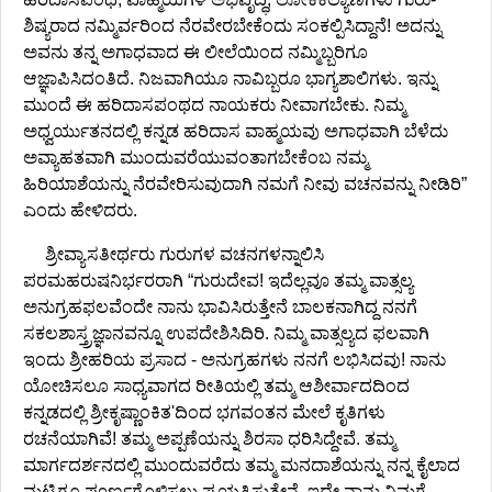
ಶಿಷ್ಯರಾದ ನಮ್ಮಿರ್ವರಿಂದ ನೆರವೇರಬೇಕೆಂದು ಸಂಕಲ್ಪಿಸಿದ್ದಾನೆ! ಅದನ್ನು
ಅವನು ತನ್ನ ಅಗಾಧವಾದ ಈ ಲೀಲೆಯಿಂದ ನಮ್ಮಿಬ್ಬರಿಗೂ
ಆಜ್ಞಾಪಿಸಿದಂತಿದೆ. ನಿಜವಾಗಿಯೂ ನಾವಿಬ್ಬರೂ ಭಾಗ್ಯಶಾಲಿಗಳು. ಇನ್ನು
ಮುಂದೆ ಈ ಹರಿದಾಸಪಂಥದ ನಾಯಕರು ನೀವಾಗಬೇಕು. ನಿಮ್ಮ
ಅಧ್ವರ್ಯುತನದಲ್ಲಿ ಕನ್ನಡ ಹರಿದಾಸ ವಾಹ್ಮಯವು ಅಗಾಧವಾಗಿ ಬೆಳೆದು
ಅವ್ಯಾಹತವಾಗಿ ಮುಂದುವರೆಯುವಂತಾಗಬೇಕೆಂಬ ನಮ್ಮ
ಹಿರಿಯಾಶೆಯನ್ನು ನೆರವೇರಿಸುವುದಾಗಿ ನಮಗೆ ನೀವು ವಚನವನ್ನು ನೀಡಿರಿ”
ಎಂದು ಹೇಳಿದರು.
ಶ್ರೀವ್ಯಾಸತೀರ್ಥರು ಗುರುಗಳ ವಚನಗಳನ್ನಾಲಿಸಿ
ಪರಮಹರುಷನಿರ್ಭರರಾಗಿ “ಗುರುದೇವ! ಇದೆಲ್ಲವೂ ತಮ್ಮ ವಾತ್ಸಲ್ಯ
ಅನುಗ್ರಹಫಲವೆಂದೇ ನಾನು ಭಾವಿಸಿರುತ್ತೇನೆ ಬಾಲಕನಾಗಿದ್ದ ನನಗೆ
ಸಕಲಶಾಸ್ತ್ರಜ್ಞಾನವನ್ನೂ ಉಪದೇಶಿಸಿದಿರಿ. ನಿಮ್ಮ ವಾತ್ಸಲ್ಯದ ಫಲವಾಗಿ
ಇಂದು ಶ್ರೀಹರಿಯ ಪ್ರಸಾದ - ಅನುಗ್ರಹಗಳು ನನಗೆ ಲಭಿಸಿದವು! ನಾನು
ಯೋಚಿಸಲೂ ಸಾಧ್ಯವಾಗದ ರೀತಿಯಲ್ಲಿ ತಮ್ಮ ಆಶೀರ್ವಾದದಿಂದ
ಕನ್ನಡದಲ್ಲಿ ಶ್ರೀಕೃಷ್ಣಾಂಕಿತ'ದಿಂದ ಭಗವಂತನ ಮೇಲೆ ಕೃತಿಗಳು
ರಚನೆಯಾಗಿವೆ! ತಮ್ಮ ಅಪ್ಪಣೆಯನ್ನು ಶಿರಸಾ ಧರಿಸಿದ್ದೇವೆ. ತಮ್ಮ
ಮಾರ್ಗದರ್ಶನದಲ್ಲಿ ಮುಂದುವರೆದು ತಮ್ಮ ಮನದಾಶೆಯನ್ನು ನನ್ನ ಕೈಲಾದ
ಮಟ್ಟಿಗೂ ಪೂರ್ಣಗೊಳಿಸಲು ಪ್ರಯತ್ನಿಸುತ್ತೇನೆ. ಇದೇ ನಾನು ನಿಮಗೆ