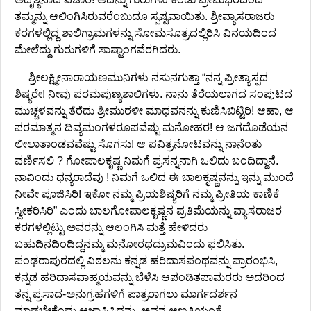
ತಮ್ಮನ್ನು ಆಲಿಂಗಿಸಿರುವರೆಂಬುದೂ ಸ್ಪಷ್ಟವಾಯಿತು. ಶ್ರೀವ್ಯಾಸರಾಜರು
ಕರಗಳಲ್ಲಿದ್ದ ಶಾಲಿಗ್ರಾಮಗಳನ್ನು ಸೋಮಸೂತ್ರದಲ್ಲಿರಿಸಿ ವಿನಯದಿಂದ
ಮೇಲೆದ್ದು ಗುರುಗಳಿಗೆ ಸಾಷ್ಟಾಂಗವೆರಗಿದರು.
ಶ್ರೀಲಕ್ಷ್ಮೀನಾರಾಯಣಮುನಿಗಳು ನಸುನಗುತ್ತಾ “ನನ್ನ ಪ್ರೀತ್ಯಾಸ್ಪದ
ಶಿಷ್ಯರೇ! ನೀವು ಪರಮಪುಣ್ಯಶಾಲಿಗಳು. ನಾನು ತೆರೆಯಲಾಗದ ಸಂಪುಟದ
ಮುಚ್ಚಳವನ್ನು ತೆರೆದು ಶ್ರೀಮುರಳೀ ಮಾಧವನನ್ನು ಕುಣಿಸಿಬಿಟ್ಟಿರಿ! ಆಹಾ, ಆ
ಪರಮಾತ್ಮನ ದಿವ್ಯಮಂಗಳರೂಪವೆಷ್ಟು ಮನೋಹರ! ಆ ಜಗದೊಡೆಯನ
ಲೀಲಾತಾಂಡವವೆಷ್ಟು ಸೊಗಸು! ಆ ಪವಿತ್ರನೋಟವನ್ನು ನಾನೆಂತು
ವರ್ಣಿಸಲಿ ? ಗೋಪಾಲಕೃಷ್ಣ ನಿಮಗೆ ಪ್ರಸನ್ನನಾಗಿ ಒಲಿದು ಬಂದಿದ್ದಾನೆ.
ನಾವಿಂದು ಧನ್ಯರಾದೆವು ! ನಿಮಗೆ ಒಲಿದ ಈ ಬಾಲಕೃಷ್ಣನನ್ನು ಇನ್ನು ಮುಂದೆ
ನೀವೇ ಪೂಜಿಸಿರಿ! ಇಕೋ ನಮ್ಮ ಪ್ರಿಯಶಿಷ್ಯರಿಗೆ ನಮ್ಮ ಪ್ರೀತಿಯ ಕಾಣಿಕೆ
ಸ್ವೀಕರಿಸಿರಿ” ಎಂದು ಬಾಲಗೋಪಾಲಕೃಷ್ಣನ ಪ್ರತಿಮೆಯನ್ನು ವ್ಯಾಸರಾಜರ
ಕರಗಳಲ್ಲಿಟ್ಟು ಅವರನ್ನು ಆಲಂಗಿಸಿ ಮತ್ತೆ ಹೇಳಿದರು
ಬಹುದಿನದಿಂದಿದ್ದನಮ್ಮ ಮನೋರಥದ್ರುಮವಿಂದು ಫಲಿಸಿತು.
ಪಂಢರಾಪುರದಲ್ಲಿ ವಿಠಲನು ಕನ್ನಡ ಹರಿದಾಸಪಂಥವನ್ನು ಪ್ರಾರಂಭಿಸಿ,
ಕನ್ನಡ ಹರಿದಾಸವಾಹ್ಮಯವನ್ನು ಬೆಳೆಸಿ ಆಪಂಡಿತಪಾಮರರು ಅದರಿಂದ
ತನ್ನ ಪ್ರಸಾದ-ಅನುಗ್ರಹಗಳಿಗೆ ಪಾತ್ರರಾಗಲು ಮಾರ್ಗದರ್ಶನ
ಮಾಡಬೇಕೆಂದು ಆಜ್ಞಾಪಿಸಿದ್ದನು. ಅವನ ಆಣತಿಯಂತೆ