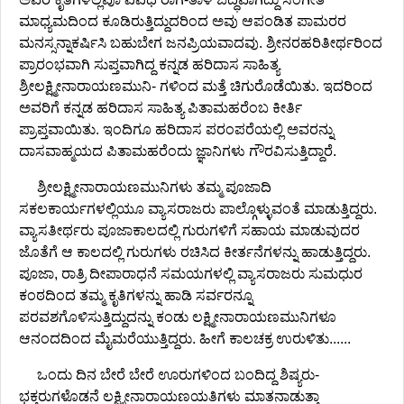
ಮಾಧ್ಯಮದಿಂದ ಕೂಡಿರುತ್ತಿದ್ದುದರಿಂದ ಅವು ಆಪಂಡಿತ ಪಾಮರರ
ಮನಸ್ಸನ್ನಾಕರ್ಷಿಸಿ ಬಹುಬೇಗ ಜನಪ್ರಿಯವಾದವು. ಶ್ರೀನರಹರಿತೀರ್ಥರಿಂದ
ಪ್ರಾರಂಭವಾಗಿ ಸುಪ್ತವಾಗಿದ್ದ ಕನ್ನಡ ಹರಿದಾಸ ಸಾಹಿತ್ಯ
ಶ್ರೀಲಕ್ಷ್ಮೀನಾರಾಯಣಮುನಿ- ಗಳಿಂದ ಮತ್ತೆ ಚಿಗುರೊಡೆಯಿತು. ಇದರಿಂದ
ಅವರಿಗೆ ಕನ್ನಡ ಹರಿದಾಸ ಸಾಹಿತ್ಯ ಪಿತಾಮಹರೆಂಬ ಕೀರ್ತಿ
ಪ್ರಾಪ್ತವಾಯಿತು. ಇಂದಿಗೂ ಹರಿದಾಸ ಪರಂಪರೆಯಲ್ಲಿ ಅವರನ್ನು
ದಾಸವಾಹ್ಮಯದ ಪಿತಾಮಹರೆಂದು ಜ್ಞಾನಿಗಳು ಗೌರವಿಸುತ್ತಿದ್ದಾರೆ.
ಶ್ರೀಲಕ್ಷ್ಮೀನಾರಾಯಣಮುನಿಗಳು ತಮ್ಮ ಪೂಜಾದಿ
ಸಕಲಕಾರ್ಯಗಳಲ್ಲಿಯೂ ವ್ಯಾಸರಾಜರು ಪಾಲ್ಗೊಳ್ಳುವಂತೆ ಮಾಡುತ್ತಿದ್ದರು.
ವ್ಯಾಸತೀರ್ಥರು ಪೂಜಾಕಾಲದಲ್ಲಿ ಗುರುಗಳಿಗೆ ಸಹಾಯ ಮಾಡುವುದರ
ಜೊತೆಗೆ ಆ ಕಾಲದಲ್ಲಿ ಗುರುಗಳು ರಚಿಸಿದ ಕೀರ್ತನೆಗಳನ್ನು ಹಾಡುತ್ತಿದ್ದರು.
ಪೂಜಾ, ರಾತ್ರಿ ದೀಪಾರಾಧನೆ ಸಮಯಗಳಲ್ಲಿ ವ್ಯಾಸರಾಜರು ಸುಮಧುರ
ಕಂಠದಿಂದ ತಮ್ಮ ಕೃತಿಗಳನ್ನು ಹಾಡಿ ಸರ್ವರನ್ನೂ
ಪರವಶಗೊಳಿಸುತ್ತಿದ್ದುದನ್ನು ಕಂಡು ಲಕ್ಷ್ಮೀನಾರಾಯಣಮುನಿಗಳೂ
ಆನಂದದಿಂದ ಮೈಮರೆಯುತ್ತಿದ್ದರು. ಹೀಗೆ ಕಾಲಚಕ್ರ ಉರುಳಿತು......
ಒಂದು ದಿನ ಬೇರೆ ಬೇರೆ ಊರುಗಳಿಂದ ಬಂದಿದ್ದ ಶಿಷ್ಯರು-
ಭಕ್ತರುಗಳೊಡನೆ ಲಕ್ಷ್ಮೀನಾರಾಯಣಯತಿಗಳು ಮಾತನಾಡುತ್ತಾ