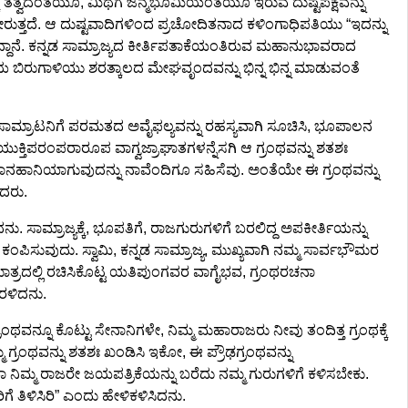
ಕೆ ತತ್ವದಂತೆಯೂ, ಮಿಥೆಗೆ ಜನ್ಮಭೂಮಿಯಂತೆಯೂ ಇರುವ ದುಷ್ಟಪಕ್ಷವನ್ನು
ರುತ್ತದೆ. ಆ ದುಷ್ಟವಾದಿಗಳಿಂದ ಪ್ರಚೋದಿತನಾದ ಕಳಿಂಗಾಧಿಪತಿಯು “ಇದನ್ನು
್ದಾನೆ. ಕನ್ನಡ ಸಾಮ್ರಾಜ್ಯದ ಕೀರ್ತಿಪತಾಕೆಯಂತಿರುವ ಮಹಾನುಭಾವರಾದ
ೆಯ ಬಿರುಗಾಳಿಯು ಶರತ್ಕಾಲದ ಮೇಘವೃಂದವನ್ನು ಭಿನ್ನ ಭಿನ್ನ ಮಾಡುವಂತೆ
ಸಾಮ್ರಾಟನಿಗೆ ಪರಮತದ ಅವೈಫಲ್ಯವನ್ನು ರಹಸ್ಯವಾಗಿ ಸೂಚಿಸಿ, ಭೂಪಾಲನ
ಕ್ತಿಪರಂಪರಾರೂಪ ವಾಗ್ವಜ್ರಾಘಾತಗಳನ್ನೆಸಗಿ ಆ ಗ್ರಂಥವನ್ನು ಶತಶಃ
ಕೆ ಮಾನಹಾನಿಯಾಗುವುದನ್ನು ನಾವೆಂದಿಗೂ ಸಹಿಸೆವು. ಅಂತೆಯೇ ಈ ಗ್ರಂಥವನ್ನು
ಸಿದರು.
ಾಮ್ರಾಜ್ಯಕ್ಕೆ, ಭೂಪತಿಗೆ, ರಾಜಗುರುಗಳಿಗೆ ಬರಲಿದ್ದ ಅಪಕೀರ್ತಿಯನ್ನು
ಮೈ ಕಂಪಿಸುವುದು. ಸ್ವಾಮಿ, ಕನ್ನಡ ಸಾಮ್ರಾಜ್ಯ, ಮುಖ್ಯವಾಗಿ ನಮ್ಮ ಸಾರ್ವಭೌಮರ
 ಮಾತ್ರದಲ್ಲಿ ರಚಿಸಿಕೊಟ್ಟ ಯತಿಪುಂಗವರ ವಾಗೈಭವ, ಗ್ರಂಥರಚನಾ
ೆರಳಿದನು.
ವನ್ನೂ ಕೊಟ್ಟು ಸೇನಾನಿಗಳೇ, ನಿಮ್ಮ ಮಹಾರಾಜರು ನೀವು ತಂದಿತ್ತ ಗ್ರಂಥಕ್ಕೆ
ಮ ಗ್ರಂಥವನ್ನು ಶತಶಃ ಖಂಡಿಸಿ ಇಕೋ, ಈ ಪ್ರೌಢಗ್ರಂಥವನ್ನು
ಥವಾ ನಿಮ್ಮ ರಾಜರೇ ಜಯಪತ್ರಿಕೆಯನ್ನು ಬರೆದು ನಮ್ಮ ಗುರುಗಳಿಗೆ ಕಳಿಸಬೇಕು.
ಿಗೆ ತಿಳಿಸಿರಿ” ಎಂದು ಹೇಳಿಕಳಿಸಿದನು.