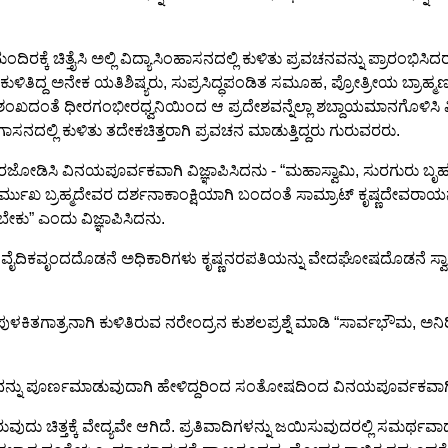
ಂದಿರಕ್ಕೆ ಚಿತ್ತೈಸಿ ಅಲ್ಲಿ ವಿದ್ಯಾಸಿಂಹಾಸನದಲ್ಲಿ ಕುಳಿತು ಪ್ರವಚನವನ್ನು ಪ್ರಾ
ಿ ಕುಳಿತಿದ್ದ ಅನೇಕ ಯತಿಶಿಷ್ಯರು, ಸುಪ್ರಸಿದ್ಧಪಂಡಿತ ಸಮೂಹ, ಪ್ರೋತ್ರೀಯ ಬ್ರಾಹ್
ಂತೆ ಧೀರಗಂಭೀರಧ್ವನಿಯಿಂದ ಆ ಪ್ರದೇಶವನ್ನೆಲ್ಲಾ ಶಬ್ದಾಯಮಾನಗೊಳಿಸಿ ವಿಜ
ದಲ್ಲಿ ಕುಳಿತು ತದೇಕಚಿತ್ತರಾಗಿ ಪ್ರವಚನ ಮಾಡುತ್ತಿದ್ದರು ಗುರುವರರು.
ರಜೋಡಿಸಿ ವಿನಯಪೂರ್ವಕವಾಗಿ ವಿಜ್ಞಾಪಿಸಿದನು - “ಮಹಾಸ್ವಾಮಿ, ಸುರಗುರು 
ಖ ಬ್ರಹ್ಮದೇವರ ದರ್ಶನಾಕಾಂಕ್ಷಿಯಾಗಿ ಬಂದಂತೆ ಸಾಮ್ರಾಟ್ ಕೃಷ್ಣದೇವರಾ
ಾಗಬೇಕು” ಎಂದು ವಿಜ್ಞಾಪಿಸಿದನು.
ೃಂದದೊಡನೆ ಅಧಿಕಾರಿಗಳು ಕೃಷ್ಣನರಪತಿಯನ್ನು ವೇದಘೋಷದೊಡನೆ ಸ್ವಾಗತಿಸಿ 
ಿತಗಾತ್ರನಾಗಿ ಕುಳಿತಿರುವ ನರೇಂದ್ರನ ಕುಶಲಪ್ರಶ್ನೆ ಮಾಡಿ “ಸಾರ್ವಭೌಮ, ಅನಿರ
ಟವನ್ನು ಪೂರ್ಣಮಾಡುವುದಾಗಿ ಹೇಳಿದ್ದರಿಂದ ಸಂತೋಷದಿಂದ ವಿನಯಪೂರ್ವಕವಾಗಿ ಅ
ರುವುದು ಚಿತ್ತಕ್ಕೆ ವೇದ್ಯವೇ ಆಗಿದೆ. ಪ್ರತಿವಾದಿಗಳನ್ನು ಜಯಿಸುವುದರಲ್ಲಿ ಸಮರ್ಥ