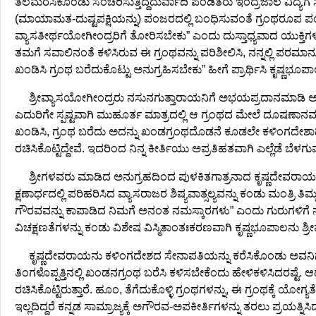
ತಲೆಮರೆಸಿಕೊಂಡು ಸಂಚರಿಸುತ್ತಿದ್ದದುರ್ವಾದಿ ಪಂಡಿತರು ಇಂದ್ರಜಾಲ ವಿದ್ಯ
(ಮಾಯಾಮತ-ದುಷ್ಟಪಕ್ಷಿಯನ್ನು) ಪಂಜರದಲ್ಲಿ ಬಂಧಿಸುವಂತೆ ಗ್ರಂಥರೂಪ ಪಂಜ
ವ್ಯಾಸತೀರ್ಥಯೋಗೀಂದ್ರರಿಗೆ ತೋರಿಸಬೇಕು” ಎಂದು ದುಸ್ತಾಧ್ಯವಾದ ಯುಕ್ತಿ
ತಮಗೆ ಸವಾಲಿನಂತೆ ಕಳಿಸಿರುವ ಈ ಗ್ರಂಥವನ್ನು ಪರಿಶೀಲಿಸಿ, ನನ್ನಲ್ಲಿ ಪರಮ
ಖಂಡಿಸಿ ಗ್ರಂಥ ಬರೆದುಕೊಟ್ಟು ಅನುಗ್ರಹಿಸಬೇಕು” ಹೀಗೆ ಪ್ರಾರ್ಥಿಸಿ ಕೃಷ್ಣಭೂ
ಶ್ರೀವ್ಯಾಸಯೋಗೀಂದ್ರರು ನಸುನಗುತ್ತಾರಾಯನಿಗೆ ಅಭಯಪ್ರದಾನಮಾಡಿ ಅ
ಎದುರಿಗೇ ಸ್ಪಷ್ಟವಾಗಿ ಮುಹೂರ್ತ ಮಾತ್ರದಲ್ಲಿ ಆ ಗ್ರಂಥದ ಮೇಲೆ ದೂಷಣಾನ
ಖಂಡಿಸಿ, ಗ್ರಂಥ ಬರೆದು ಅದನ್ನು ಖಂಡಗ್ರಂಥದೊಡನೆ ಕೂಡಲೇ ಕಳಿಂಗದೇಶಾಧಿಪತಿ
ರಚಿಸಿಕೊಟ್ಟಿದ್ದೇವೆ. ಇದರಿಂದ ನಿನ್ನ ಕೀರ್ತಿಯು ಅಪ್ರತಿಹತವಾಗಿ ಎಲ್ಲೆಡೆ 
ಶ್ರೀಗಳವರು ಮಾಡಿದ ಅನುಗ್ರಹದಿಂದ ಪುಳಕಿತಗಾತ್ರನಾದ ಕೃಷ್ಣದೇವರಾಯನು
ಕ್ಷಣಾರ್ಧದಲ್ಲಿ ಪರಿಹರಿಸಿದ ವ್ಯಾಸರಾಜರ ಶಿಷ್ಯವಾತ್ಸಲ್ಯವನ್ನು ಕಂಡು ಮಂತ್ರಿ 
ಗೌರವವನ್ನು ಕಾಪಾಡಿದ ನಿಮಗೆ ಅನಂತ ನಮಸ್ಕಾರಗಳು” ಎಂದು ಗುರುಗಳಿಗೆ ನಮಸ್ಕ
ವಿಚಕ್ಷಣತೆಗಳನ್ನು ಕಂಡು ವಿಶೇಷ ವಿಸ್ಮಿತಾಂತಃಕರಣವಾಗಿ ಕೃಷ್ಣಭೂಪಾಲನು ಶ
ಕೃಷ್ಣದೇವರಾಯನು ಕಳಿಂಗದೇಶದ ಸೇನಾಪತಿಯನ್ನು ಕರೆಸಿಕೊಂಡು ಅವನಿಗೆ ವ್
ತಿಂಗಳೊಪ್ಪತ್ತಿನಲ್ಲಿ ಖಂಡನಗ್ರಂಥ ಬರೆಸಿ ಕಳಿಸಬೇಕೆಂದು ಹೇಳಿಕಳಿಸಿದರಷ್ಟೆ
ರಚಿಸಿಕೊಟ್ಟಿರುತ್ತಾರೆ. ಹೂಂ, ತೆಗೆದುಕೊಳ್ಳಿ ಗ್ರಂಥಗಳನ್ನು, ಈ ಗ್ರಂಥಕ್ಕೆ 
ಇಲ್ಲದಿದ್ದರೆ ಕನ್ನಡ ಸಾಮ್ರಾಜ್ಯಕ್ಕೆ ಅಗೌರವ-ಅಪಕೀರ್ತಿಗಳನ್ನು ತರಲು ಪ್ರಯತ್ನ