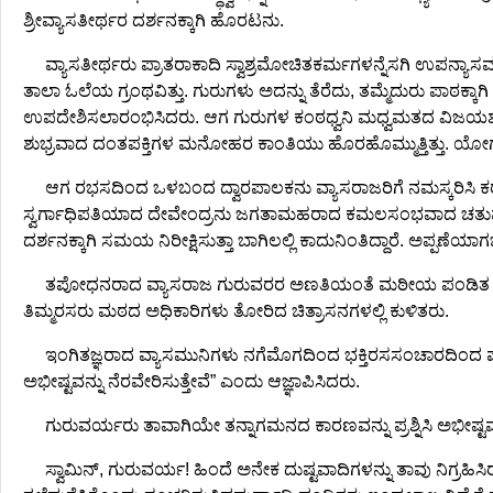
ಶ್ರೀವ್ಯಾಸತೀರ್ಥರ ದರ್ಶನಕ್ಕಾಗಿ ಹೊರಟನು.
ವ್ಯಾಸತೀರ್ಥರು ಪ್ರಾತರಾಕಾದಿ ಸ್ವಾಶ್ರಮೋಚಿತಕರ್ಮಗಳನ್ನೆಸಗಿ ಉಪನ್ಯಾಸಮ
ತಾಲಾ ಓಲೆಯ ಗ್ರಂಥವಿತ್ತು. ಗುರುಗಳು ಅದನ್ನು ತೆರೆದು, ತಮ್ಮೆದುರು ಪಾಠಕ್ಕಾಗ
ಉಪದೇಶಿಸಲಾರಂಭಿಸಿದರು. ಆಗ ಗುರುಗಳ ಕಂಠಧ್ವನಿ ಮಧ್ವಮತದ ವಿಜಯಶಂಖದ
ಶುಭ್ರವಾದ ದಂತಪಕ್ತಿಗಳ ಮನೋಹರ ಕಾಂತಿಯು ಹೊರಹೊಮ್ಮುತ್ತಿತ್ತು. ಯೋಗಾಸನ
ಆಗ ರಭಸದಿಂದ ಒಳಬಂದ ದ್ವಾರಪಾಲಕನು ವ್ಯಾಸರಾಜರಿಗೆ ನಮಸ್ಕರಿಸಿ ಕ
ಸ್ವರ್ಗಾಧಿಪತಿಯಾದ ದೇವೇಂದ್ರನು ಜಗತಾಮಹರಾದ ಕಮಲಸಂಭವಾದ ಚತುರ್ಮು
ದರ್ಶನಕ್ಕಾಗಿ ಸಮಯ ನಿರೀಕ್ಷಿಸುತ್ತಾ ಬಾಗಿಲಲ್ಲಿ ಕಾದುನಿಂತಿದ್ದಾರೆ. ಅಪ್ಪಣೆಯ
ತಪೋಧನರಾದ ವ್ಯಾಸರಾಜ ಗುರುವರರ ಅಣತಿಯಂತೆ ಮಠೀಯ ಪಂಡಿತ ವೈದಿಕವ
ತಿಮ್ಮರಸರು ಮಠದ ಅಧಿಕಾರಿಗಳು ತೋರಿದ ಚಿತ್ರಾಸನಗಳಲ್ಲಿ ಕುಳಿತರು.
ಇಂಗಿತಜ್ಞರಾದ ವ್ಯಾಸಮುನಿಗಳು ನಗೆಮೊಗದಿಂದ ಭಕ್ತಿರಸಸಂಚಾರದಿಂದ ಪುಳಕ
ಅಭೀಷ್ಟವನ್ನು ನೆರವೇರಿಸುತ್ತೇವೆ” ಎಂದು ಆಜ್ಞಾಪಿಸಿದರು.
ಗುರುವರ್ಯರು ತಾವಾಗಿಯೇ ತನ್ನಾಗಮನದ ಕಾರಣವನ್ನು ಪ್ರಶ್ನಿಸಿ ಅಭೀಷ್
ಸ್ವಾಮಿನ್, ಗುರುವರ್ಯ! ಹಿಂದೆ ಅನೇಕ ದುಷ್ಟವಾದಿಗಳನ್ನು ತಾವು ನಿಗ್ರಹಿಸಿ