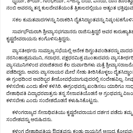
ಧೈರ್ಯ, ಶೌರ್ಯ, ಗಾಂಭೀರ್ಯ, ಸೌಜನ್ಯ, ದಯೆ, ವಿನಯ, ದಾನ ಶೂರತ್
ನಂಬಿ ಅವರನ್ನು ತನ್ನ ಕುಲದೇವತೆಯಂತೆ ತ್ರಿಕಾಲದಲ್ಲಿಯೂ ಅತ್ಯಂತ ಭಕ್ತಿಪೂರ್ವಕ
ಸಕಲ ಕುಮತವಾದಗಳನ್ನು ನಿರಾಕರಿಸಿ ದೈತಸಿದ್ಧಾಂತವನ್ನು ನಿಷ್ಕಂಟಕಗೊಳಿ
ಸಾರ್ವಭೌಮರಾಗಿ ಶ್ರೀವ್ಯಾಸಭಗವಾನರು ರಾಜಿಸುತ್ತಿದ್ದರೆ ಅವರ ಕಾರುಣ್ಯಾತಿಶ
ಕೃಷ್ಣದೇವರಾಯನು ಕಂಗೊಳಿಸುತ್ತಿದ್ದನು.
ವ್ಯಾಸತೀರ್ಥರು ಸಾಮ್ರಾಜ್ಯಸಭೆಯಲ್ಲಿ ಅನೇಕ ದಿಗ್ಧಂತಿಪಂಡಿತರನ್ನು ವಾದದಲ
ನರಸಿಂಹಾಶ್ರಮಮುನಿ, ಗದಾಧರ, ಪಕ್ಷಧರಮಿಶ್ರ ಮುಂತಾದವರು ವ್ಯಾಸತೀರ್ಥರಿಂ
ವ್ಯಾಸಮುನಿಗಳಿಂದ ಪರಾಜಿತರಾದ ಕೆಲ ದುರ್ವಾದಿಗಳು ಮತ್ತೆ ಶ್ರೀವ್ಯಾಸರಾ
ಪಡೆದಿದ್ದರು. ಅವರು ವ್ಯಾಸರಾಯರ ಮೇಲೆ ಸೇಡು ತೀರಿಸಿಕೊಳ್ಳಲು ದೈತಸಿದ್ಧಾಂತದ
ಈ ಗ್ರಂಥದಿಂದ ಅವರಿಬ್ಬರ ತೇಜೋವಧೆಯಾಗುವುದರಲ್ಲಿ ಸಂದೇಹವಿಲ್ಲ. ನೀವು ಈ ಗ್
ಕಳಿಸಬೇಕು ಎಂದು ಹೇಳಿ ಕಳಿಸಿರಿ. ಈಗ್ರಂಥವನ್ನು ಖಂಡಿಸಲು ಯಾರಿಗೂ ಸಾ
ದೇಶಾಧಿಪತಿ ವಿದ್ಯಾಧರಪಾತ್ರನು ತನ್ನ ಸೇನಾಪತಿಯೊಡನೆ ಆ ಗ್ರಂಥವನ್ನು ವಿಜಯನ
ಕಳಿಸಬೇಕು ಎಂದು ಸಂದೇಶದೊಡನೆ ಕಳುಹಿಸಿಕೊಟ್ಟನು.
ಕಳಿಂಗರಾಜ್ಯದ ಸೇನಾಧಿಪತಿಯು ಕೃಷ್ಣದೇವರಾಯನ ದರ್ಶನ ಪಡೆದು ತಮ್ಮ 
ಸಂದೇಶವನ್ನು ಅರುಹಿದನು.
ಕಳಿಂಗ ದೇಶಾಧಿಪತಿಯ ಔದ್ಧತ್ವವನ್ನು ಕಂಡು ರಾಯನಿಗೆ ಅಸಾಧ್ಯ ಕೋಪವ