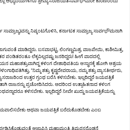
ಲ್ಲಾ ಅಭ್ಯುದಯಗಳಿಗೂ ಶ್ರೀವ್ಯಾಸರಾಜಯತಿಸಾರ್ವಭೌಮರೇ ಕಾರಣರೆಂದು
್ಮ ಸಾಮ್ರಾಜ್ಯ)ವನ್ನು ನಿಷ್ಕಂಟಗೊಳಿಸಿ, ಕರ್ನಾಟಕ ಸಾಮ್ರಾಜ್ಯ ಸಾರ್ವಭೌಮನಾಗಿ
ತವಾಗುವಂತೆ ಮಾಡಿದ್ದರು. ಬಸವಾಭಟ್ಟ, ಲಿಂಗಣ್ಣಮಿಶ್ರ, ವಾಜಪೇಯಿ, ಕಾಶೀಮಿತ್ರ,
ಂಡಿತರಂತೂ ಲೆಕ್ಕವಿಲ್ಲದಷ್ಟು ಜನರಿದ್ದರು! ಹೀಗೆ ವಾದದಲ್ಲಿ
ಯನ ಮಹಾಶತ್ರುವಾಗಿದ್ದ ಕಳಿಂಗ ದೇಶಾಧಿಪತಿಯ ಆಸ್ಥಾನಕ್ಕೆ ಹೋಗಿ ಆಶ್ರಯ
ಾಧಿಪತಿಗಿತ್ತು, “ನಿಮ್ಮ ಶತ್ರು ಕೃಷ್ಣದೇವರಾಯ, ನಮ್ಮ ಶತ್ರು ವ್ಯಾಸತೀರ್ಥರು,
ಸರಾಜರಿಂದ ಉತ್ತರ ಗ್ರಂಥ ಬರೆಸಿ ಕಳಿಸಬೇಕು. ಇಲ್ಲದಿದ್ದರೆ ಜಯಪತ್ರಿಕೆ
ತಾಗಿ ರಾಜನನ್ನು ಪ್ರಚೋದಿಸಿದರು. ಅದರಿಂದ ಉತ್ಸಾಹಿತನಾದ ಕಳಿಂಗ
ಂಥವನ್ನಾದರೂ ಕಳಿಸಬೇಕು. ಇಲ್ಲದಿದ್ದರೆ ನೀವೇ ಖುದ್ದು ಜಯಪತ್ರಿಕೆಯನ್ನು
್ನು ದಯಪಾಲಿಸಬೇಕು ಅಥವಾ ಜಯಪತ್ರಿಕೆ ಬರೆದುಕೊಡಬೇಕು ಎಂಬ
ಪಡಿಸಿಕೊಡುವಂತೆ ಆಜ್ಞಾಪಿಸಿ ಮಹಾಮಂತ್ರಿ ತಿಮ್ಮರಸರೊಡನೆ