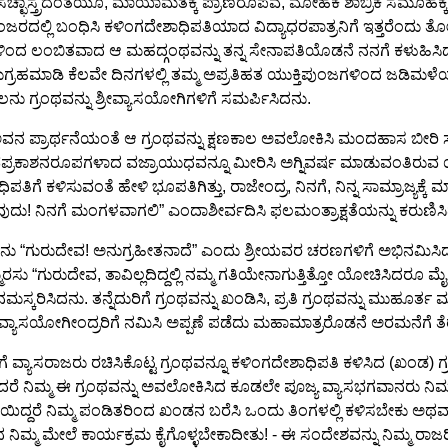
ೆಗೆ ಸಚ್ಛಾಸ್ತ್ರದಂತೆಯೂ, ಮಾಯಾಮತಕ್ಕೆ ಪ್ರಾಣರೂಪವ, ಮೋಹಕ ಶಾಬ್ರಿಕ ಸಮೂಹಕ್
ರದಲ್ಲಿ ಬಂಧಿಸಿ ಕಳಿಂಗದೇಶಾಧಿಪತಿಯಾದ ವಿದ್ಯಾಧರಪಾತ್ರನಿಗೆ ಇತ್ತರೆಂದು ತೋ
ಗಳಿಂದ ಲಂಬಿತವಾದ ಆ ಮಹದ್ಗಂಥವನ್ನು ತನ್ನ ಸೇನಾಪತಿಯೊಡನೆ ನನಗೆ ಕಳುಹಿಸಿದ
ಾನುಗ್ರಹಮಾಡಿ ಕೆಲವೇ ದಿನಗಳಲ್ಲಿ ತಮ್ಮ ಅಪ್ರತಿಹತ ಯುಕ್ತಿಪುಂಜಗಳಿಂದ ಜಡಿಮಳ
ಪಾಲನು ಗ್ರಂಥವನ್ನು ಶ್ರೀವ್ಯಾಸಯೋಗಿಗಳಿಗೆ ಸಮರ್ಪಿಸಿದನು.
ವನ ಪ್ರಾರ್ಥನೆಯಂತೆ ಆ ಗ್ರಂಥವನ್ನು ಕ್ಷಣಕಾಲ ಅವಲೋಕಿಸಿ ಮಂದಹಾಸ ಬೀರಿ 
ವಪ್ರಕಾಶನರೂಪಗಳಾದ ವಜ್ರಾಯುಧವನ್ನೂ ಮೀರಿಸಿ ಅಗ್ನಿವರ್ಷ ಮಾಡುವಂತಿರುವ ಯು
ಗೆ ಕಳಿಸುವಂತೆ ಹೇಳಿ ಭೂಪತಿಗಿತ್ತು, ರಾಜೇಂದ್ರ, ನಿನಗೆ, ನಿನ್ನ ಸಾಮ್ರಾಜ್ಯಕ್
ಬೆಳಗುವುದು! ನಿನಗೆ ಮಂಗಳವಾಗಲಿ” ಎಂದಾಶೀರ್ವದಿಸಿ ಫಲಮಂತ್ರಾಕ್ಷತೆಯನ್ನು ಕರುಣಿ
 “ಗುರುದೇವ! ಅನುಗ್ರಹೀತನಾದೆ” ಎಂದು ಶ್ರೀಯವರ ಚರಣಗಳಿಗೆ ಅಭಿನಮಿಸಿದನು. ಸ
ತಿಮ್ಮರಸು “ಗುರುದೇವ, ತಾವಿಲ್ಲದಿದ್ದಲ್ಲಿ ನಮ್ಮ ಗತಿಯೇನಾಗುತ್ತಿತ್ತೋ ಯೋಚಿಸಿದರೂ 
ರಿಸಿದನು. ತನ್ನೆದುರಿಗೆ ಗ್ರಂಥವನ್ನು ಖಂಡಿಸಿ, ಪ್ರತಿ ಗ್ರಂಥವನ್ನು ಮುಹೂರ್ತ
್ರೀವ್ಯಾಸಯೋಗೀಂದ್ರರಿಗೆ ನಮಿಸಿ ಅಪ್ಪಣೆ ಪಡೆದು ಮಹಾಮಾತ್ರರೊಡನೆ ಅರಮನೆಗೆ ತ
ಯಾಸರಾಜರು ರಚಿಸಿಕೊಟ್ಟ ಗ್ರಂಥವನ್ನೂ ಕಳಿಂಗದೇಶಾಧಿಪತಿ ಕಳಿಸಿದ (ಖಂಡ) ಗ್ರಂಥ
. ಆದರೆ ನಿಮ್ಮ ಈ ಗ್ರಂಥವನ್ನು ಅವಲೋಕಿಸಿದ ಕೂಡಲೇ ಪೂಜ್ಯ ವ್ಯಾಸಭಗವಾನರು ನಿಮ್
ಯೋಗ್ಯತೆಯಿದ್ದರೆ ನಿಮ್ಮ ಪಂಡಿತರಿಂದ ಖಂಡನ ಬರೆಸಿ ಒಂದು ತಿಂಗಳಲ್ಲಿ ಕಳಿಸಬೇಕು ಅ
ಿಸಿದ ನಿಮ್ಮ ಮೇಲೆ ಕಾರ್ಯಕ್ರಮ ಕೈಗೊಳ್ಳಬೇಕಾದೀತು! - ಈ ಸಂದೇಶವನ್ನು ನಿಮ್ಮ ರಾಜರ