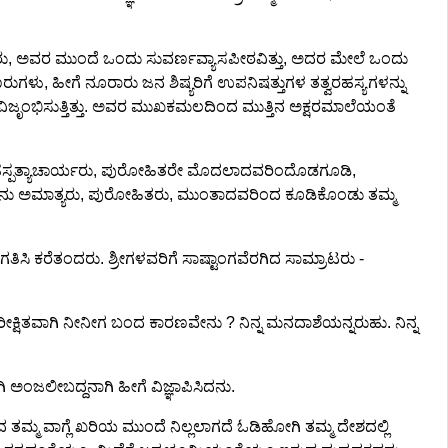
ರಂಭಿಸಿದರು, ಅವರ ಮುಂದೆ ಒಂದು ಸುವರ್ಣವ್ಯಾಸಪೀಠವಿತ್ತು, ಅದರ ಮೇಲೆ ಒಂದು
ಮಣರುಗಳು, ಹೀಗೆ ನೂರಾರು ಜನ ಶಿಷ್ಯರಿಗೆ ಉಪನಿಷತ್ತುಗಳ ತತ್ವರಹಸ್ಯಗಳನ್ನು
ೃಂಭಿಸುತ್ತಿತ್ತು. ಅವರ ಮುಖಕಮಲದಿಂದ ಮುತ್ತಿನ ಅಕ್ಷರಮಾಲೆಯಂತೆ
ಬೃಹಸ್ಪತ್ಯಾಚಾರ್ಯರು, ಪುರೋಹಿತರೇ ಮೊದಲಾದವರಿಂದೊಡಗೂಡಿ,
ಯನು ಅಮಾತ್ಯರು, ಪುರೋಹಿತರು, ಮುಂತಾದವರಿಂದ ಕೂಡಿಕೊಂಡು ತಮ್ಮ
ಕರೆತಂದರು. ಶ್ರೀಗಳವರಿಗೆ ಸಾಷ್ಟಾಂಗವೆರಗಿದ ಸಾಮ್ರಾಟರು -
ೀಕ್ಷಿತವಾಗಿ ನೀನೀಗ ಬಂದ ಕಾರಣವೇನು ? ನಿನ್ನ ಮನದಾಶೆಯನ್ನರುಹು. ನಿನ್ನ
ಂಜಲೀಬದ್ದನಾಗಿ ಹೀಗೆ ವಿಜ್ಞಾಪಿಸಿದನು.
ವಾದ ತಮ್ಮ ವಾಗ್ಲೆ ಖರಿಯ ಮುಂದೆ ನಿಲ್ಲಲಾಗದೆ ಓಡಿಹೋಗಿ ತಮ್ಮ ದೇಶದಲ್ಲಿ