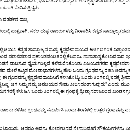
ವಾದಿ ಸದ್ಗುಣಮಂಡಿತನೂ, ಭಾಗವತಮೂರ್ಧನ್ಯನೂ ಆದ ಕೃಷ್ಣದೇವರಾಯನು ತನ್ನ ಎ
ವಾಗಿ ಸೇವಿಸುತ್ತಿದ್ದನು.
ಸಿ ಷಡರ್ಶನ ರಾಜ್ಯ
ಯಕ್ಕೆ ಪಾತ್ರನಾಗಿ, ಸಕಲ ದುಷ್ಟ ರಾಜರುಗಳನ್ನು ನಿರಾಕರಿಸಿ ಕನ್ನಡ ಸಾಮ್ರಾಜ್ಯ (ಧರ
್ಲಿ ಜಯಿಸಿ ಕನ್ನಡ ಸಾಮ್ರಾಜ್ಯದ ಮತ್ತು ಕೃಷ್ಣದೇವರಾಯನ ಕೀರ್ತಿ ದಿಗಂತ ವಿಶ್ರಾಂ
ದ ಪರಾಜಿತರಾದ ಪ್ರಕಾಂಡಪಂಡಿತರಲ್ಲಿ ಕೆಲವರು. ನಾನಾಶಾಸ್ತ್ರಕೋವಿದರಾದ ಇತರ ಪ
ಜರೊಡನೆ ವಾದಿಸುವ ಧೈರ್ಯವಿಲ್ಲದೆ ತಲೆಮರೆಸಿಕೊಂಡು ವಿಜಯನಗರದ ಕೃಷ್ಣದೇವರಾ
 ಮೇಲೆ ಕುತ್ತಿತ ದೋಷಾಭಾಸಗಳನ್ನು ಹೇರಿ ಒಂದು ಗ್ರಂಥವನ್ನು ರಚಿಸಿ ಅದನ್ನು ಕಳಿಂಗ
ರಂಥವನ್ನು ಕೃಷ್ಣದೇವರಾಯನಿಗೆ ಕಳಿಸಿಕೊಟ್ಟು ಒಂದು ತಿಂಗಳಲ್ಲಿ ಇದಕ್ಕೆ ಶ್ರೀವ್ಯಾ
ಧ್ಯವಿಲ್ಲ. ಆಗ ನಿಮ್ಮ ನಮ್ಮ ಅಪಜಯದ ಸೇಡು ತೀರಿಸಿದಂತಾಗುವುದು” ಎಂದು ಮುಂ
ಗರಕ್ಕೆ ಕಳುಹಿಸಿ ಒಂದು ತಿಂಗಳಲ್ಲಿ ಈ ಗ್ರಂಥಕ್ಕೆ ಶ್ರೀವ್ಯಾಸರಾಜರಿಂದ ಖಂಡನಗ್ರ
ರಾಜನು ಕಳಿಸಿದ ಗ್ರಂಥವನ್ನು ಸಮರ್ಪಿಸಿ ಒಂದು ತಿಂಗಳಲ್ಲಿ ಉತ್ತರ ಗ್ರಂಥವನ
ುಂಟಾಯಿತು. ಆದರೂ ಅದನ್ನು ತೋರ್ಪಡಿಸದೆ ಸೇನಾಧಿಪತಿಗೆ ಸೌಕರ್ಯಗಳನ್ನು ಏರ್