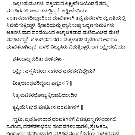
ಬಲ್ಬಣಸುಮತಿಗಳು ಪತ್ನಿಯಾದ ಲಕ್ಷ್ಮೀದೇವಿಯೊಡನೆ ತಮ್ಮ
ಮಂದಿರದಲ್ಲಿ ಏಕಾಂತದಲ್ಲಿದ್ದಾರೆ. ಲಕ್ಷ್ಮೀದೇವಿಯು
ಸಂತಾನವಾಗದಿದ್ದುದರಿಂದ ದುಃಖಿತಳಾಗಿ ತನ್ನ ಮನದಳಲನ್ನು ಪತಿಯಲ್ಲಿ
ನಿವೇದಿಸುತ್ತಿದ್ದಾಳೆ. ಶ್ರೀಹರಿಯನ್ನು ಧ್ಯಾನಿಸುತ್ತಾ ಬಲ್ಲಣಸುಮತಿಗಳು
ಅತಿಬಿಳುಪಾದ ಪರದೆಯಿಂದ ಆಚ್ಛಾದಿತವಾದ ಮಣಿಮಂಚದ ಮೇಲೆ
ಪವಡಿಸಿದ್ದಾರೆ. ಬಹುದಿನವಾದರೂ ಮಕ್ಕಳಾಗದಿದ್ದುದರಿಂದ ಅವರೂ
ದುಃಖಿತರಾಗಿದ್ದಾರೆ. ಬಳಲಿ ನಿಟ್ಟುಸಿರು ಬಿಡುತ್ತಿದ್ದಾರೆ. ಆಗ ಲಕ್ಷ್ಮೀದೇವಿಯು
ಪತಿಯನ್ನು ಕುರಿತು ಹೇಳಿದಳು -
ಲಕ್ಷ್ಮೀ : ವಸ್ತ್ರನಿಚಯ ಸುಗಂಧ ಧನಕನಕವಿದ್ದೇನು? |
ಮಿತ್ರಬಾಂಧವರಿದ್ದೇನು ಎನ್ನರಸ ? ||
ನಿತ್ಯ ರುಚಿಕರಭೋಜ್ಯ ಕ್ರೀಡಾವಿಲಾಸದಿಂ |
ತೃಪ್ತಿಯೆನಿಪುದೆ ಪುತ್ರಹೀನ ದಂಪತಿಗಳಿಗೆ ||
ಸ್ವಾಮಿ, ಪುತ್ರಹೀನರಾದ ದಂಪತಿಗಳಿಗೆ ವಿಚಿತ್ರವಸ್ತ್ರಗಳಿಂದಾಗಲಿ,
ಸುಗಂಧ, ಧನಕನಕಾಭರಣ ಸಂಪದಗಳಿಂದಾಗಲಿ, ಸ್ನೇಹಿತರು,
ಬಂಧುಬಾಂಧವರಿಂದಾಗಲಿ, ಪ್ರತಿದಿನವೂ ಬಗೆಬಗೆಯ ರುಚಿಕರವಾದ