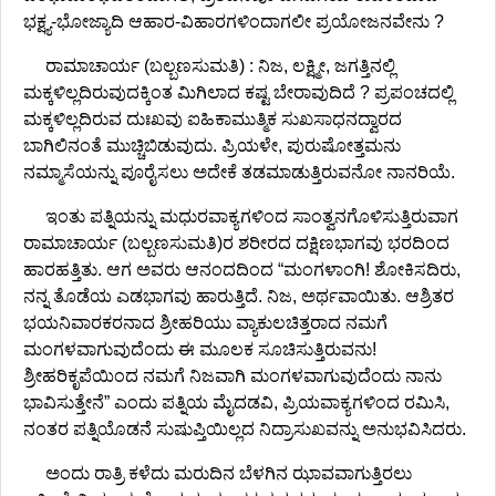
ಭಕ್ಷ್ಯ-ಭೋಜ್ಯಾದಿ ಆಹಾರ-ವಿಹಾರಗಳಿಂದಾಗಲೀ ಪ್ರಯೋಜನವೇನು ?
ರಾಮಾಚಾರ್ಯ (ಬಲ್ಬಣಸುಮತಿ) : ನಿಜ, ಲಕ್ಷ್ಮೀ, ಜಗತ್ತಿನಲ್ಲಿ
ಮಕ್ಕಳಿಲ್ಲದಿರುವುದಕ್ಕಿಂತ ಮಿಗಿಲಾದ ಕಷ್ಟ ಬೇರಾವುದಿದೆ ? ಪ್ರಪಂಚದಲ್ಲಿ
ಮಕ್ಕಳಿಲ್ಲದಿರುವ ದುಃಖವು ಐಹಿಕಾಮುತ್ಮಿಕ ಸುಖಸಾಧನದ್ವಾರದ
ಬಾಗಿಲಿನಂತೆ ಮುಚ್ಚಿಬಿಡುವುದು. ಪ್ರಿಯಳೇ, ಪುರುಷೋತ್ತಮನು
ನಮ್ಮಾಸೆಯನ್ನು ಪೂರೈಸಲು ಅದೇಕೆ ತಡಮಾಡುತ್ತಿರುವನೋ ನಾನರಿಯೆ.
ಇಂತು ಪತ್ನಿಯನ್ನು ಮಧುರವಾಕ್ಯಗಳಿಂದ ಸಾಂತ್ವನಗೊಳಿಸುತ್ತಿರುವಾಗ
ರಾಮಾಚಾರ್ಯ (ಬಲ್ಬಣಸುಮತಿ)ರ ಶರೀರದ ದಕ್ಷಿಣಭಾಗವು ಭರದಿಂದ
ಹಾರಹತ್ತಿತು. ಆಗ ಅವರು ಆನಂದದಿಂದ “ಮಂಗಳಾಂಗಿ! ಶೋಕಿಸದಿರು,
ನನ್ನ ತೊಡೆಯ ಎಡಭಾಗವು ಹಾರುತ್ತಿದೆ. ನಿಜ, ಅರ್ಥವಾಯಿತು. ಆಶ್ರಿತರ
ಭಯನಿವಾರಕರನಾದ ಶ್ರೀಹರಿಯು ವ್ಯಾಕುಲಚಿತ್ತರಾದ ನಮಗೆ
ಮಂಗಳವಾಗುವುದೆಂದು ಈ ಮೂಲಕ ಸೂಚಿಸುತ್ತಿರುವನು!
ಶ್ರೀಹರಿಕೃಪೆಯಿಂದ ನಮಗೆ ನಿಜವಾಗಿ ಮಂಗಳವಾಗುವುದೆಂದು ನಾನು
ಭಾವಿಸುತ್ತೇನೆ” ಎಂದು ಪತ್ನಿಯ ಮೈದಡವಿ, ಪ್ರಿಯವಾಕ್ಯಗಳಿಂದ ರಮಿಸಿ,
ನಂತರ ಪತ್ನಿಯೊಡನೆ ಸುಷುಪ್ತಿಯಿಲ್ಲದ ನಿದ್ರಾಸುಖವನ್ನು ಅನುಭವಿಸಿದರು.
ಅಂದು ರಾತ್ರಿ ಕಳೆದು ಮರುದಿನ ಬೆಳಗಿನ ಝಾವವಾಗುತ್ತಿರಲು