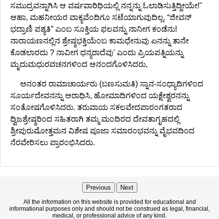
ಸಮುದ್ರವನ್ನಾಗಿಸಿ ಆ ವರ್ಷವಾರಿಧಿಯಲ್ಲಿ ನನ್ನನ್ನು ಓಲಾಡಿಸುತ್ತಿದ್ದೀಯೇ!''
ಆಹಾ, ಮಹನೀಯರ ವಾಕ್ಯವೆಂದಿಗೂ ಸಟೆಯಾಗುವುದಿಲ್ಲ. “ಜೀವನ್‌
ಭದ್ರಾಣಿ ಪಶ್ಯತಿ” ಎಂಬ ಸೂಕ್ತಿಯ ಫಲವನ್ನು ನಾನೀಗ ಕಂಡೆನು!
ನಾರಾಯಣನಲ್ಲಿನ ಶ್ರೇಷ್ಠಭಕ್ತಿಯೆಂಬ ಕಾಮಧೇನುವು ಏನನ್ನು ತಾನೇ
ಕೊಡಲಾರದು ? ನಾವೀಗ ಧನ್ಯರಾದೆವು' ಎಂದು ಪ್ರಿಯಪತ್ನಿಯನ್ನು
ಮೃದುಮಧುರವಚನಗಳಿಂದ ಆನಂದಗೊಳಿಸಿದರು,
ಅನಂತರ ರಾಮಾಚಾರ್ಯರು (ಬಣಸುಮತಿ) ಸ್ನಾನ-ಸಂಧ್ಯಾದಿಗಳಿಂದ
ಸೂರ್ಯದೇವನನ್ನು ಆರಾಧಿಸಿ, ಹೋಮಾದಿಗಳಿಂದ ಯಕ್ಷೇಶ್ವರನನ್ನು
ಸಂತೋಷಗೊಳಿಸಿದರು. ತರುವಾಯ ಸಕಲವೇದಪಾರಂಗತರಾದ
ದ್ವಿಜಶ್ರೇಷ್ಠರಿಂದ ಸಹಿತರಾಗಿ ತಮ್ಮ ಮಂದಿರದ ದೇವತಾಗೃಹದಲ್ಲಿ
ಶ್ರೀಪುರುಷೋತ್ತಮನ ವಿಶೇಷ ಪೂಜಾ ಸಮಾರಂಭವನ್ನು ವೈಭವದಿಂದ
ನೆರವೇರಿಸಲು ಪ್ರಾರಂಭಿಸಿದರು.
Previous
Next
All the information on this website is provided for educational and
informational purposes only and should not be construed as legal, financial,
medical, or professional advice of any kind.