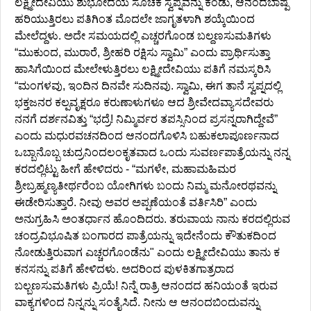
ಲಕ್ಷ್ಮೀದೇವಿಯು ಶುಭೋದಯ ಸೂಚಕ ಸ್ವಪ್ನವನ್ನು ಕಂಡು, ಆನಂದಬಾಷ್ಪ
ಹರಿಯುತ್ತಿರಲು ಪತಿಗಿಂತ ಮೊದಲೇ ಜಾಗೃತಳಾಗಿ ಶಯ್ಕೆಯಿಂದ
ಮೇಲೆದ್ದಳು. ಅದೇ ಸಮಯದಲ್ಲಿ ಎಚ್ಚರಗೊಂಡ ಬಲ್ದಣಸುಮತಿಗಳು
“ಮುಕುಂದ, ಮುರಾರೆ, ಶ್ರೀಹರಿ ರಕ್ಷಿಸು ಸ್ವಾಮಿ” ಎಂದು ಪ್ರಾರ್ಥಿಸುತ್ತಾ
ಹಾಸಿಗೆಯಿಂದ ಮೇಲೇಳುತ್ತಿರಲು ಲಕ್ಷ್ಮೀದೇವಿಯು ಪತಿಗೆ ನಮಸ್ಕರಿಸಿ
“ಮಂಗಳವು, ಇಂದಿನ ದಿನವೇ ಸುದಿನವು. ಸ್ವಾಮಿ, ಈಗ ತಾನೆ ಸ್ವಪ್ನದಲ್ಲಿ
ಭಕ್ತಜನರ ಕಲ್ಪವೃಕ್ಷರೂ ಕರುಣಾಳುಗಳೂ ಆದ ಶ್ರೀವೇದವ್ಯಾಸದೇವರು
ನನಗೆ ದರ್ಶನವಿತ್ತು “ಭದ್ರೆ! ನಿಮ್ಮಿರ್ವರ ತಪಸ್ಸಿನಿಂದ ಪ್ರಸನ್ನರಾಗಿದ್ದೇವೆ”
ಎಂದು ಮಧುರವಚನದಿಂದ ಆನಂದಗೊಳಿಸಿ ಬಹುಕಲಾಪೂರ್ಣನಾದ
ಒಬ್ಬಾನೊಬ್ಬ ಚುದ್ರನಿಂದಲಂಕೃತವಾದ ಒಂದು ಸುವರ್ಣಪಾತ್ರೆಯನ್ನು ನನ್ನ
ಕರದಲ್ಲಿಟ್ಟು ಹೀಗೆ ಹೇಳಿದರು - “ಮಗಳೇ, ಮಹಾಮಹಿಮರ
ಶ್ರೀಬ್ರಹ್ಮಣ್ಯತೀರ್ಥರೆಂಬ ಯೋಗಿಗಳು ಬಂದು ನಿಮ್ಮ ಮನೋರಥವನ್ನು
ಈಡೇರಿಸುತ್ತಾರೆ. ನೀವು ಅವರ ಅಪ್ಪಣೆಯಂತೆ ವರ್ತಿಸಿರಿ” ಎಂದು
ಅನುಗ್ರಹಿಸಿ ಅಂತರ್ಧಾನ ಹೊಂದಿದರು. ತರುವಾಯ ನಾನು ಕರದಲ್ಲಿರುವ
ಚಂದ್ರವಿಭೂಷಿತ ಬಂಗಾರದ ಪಾತ್ರೆಯನ್ನು ಇದೇನೆಂದು ಕೌತುಕದಿಂದ
ನೋಡುತ್ತಿರುವಾಗ ಎಚ್ಚರಗೊಂಡೆನು" ಎಂದು ಲಕ್ಷ್ಮೀದೇವಿಯು ತಾನು ಕ
ಕನಸನ್ನು ಪತಿಗೆ ಹೇಳಿದಳು. ಅದರಿಂದ ಪುಳಕಿತಗಾತ್ರರಾದ
ಬಲ್ಬಣಸುಮತಿಗಳು ಪ್ರಿಯೆ! ನಿನ್ನೆ ರಾತ್ರಿ ಆನಂದದ ಹನಿಯಂತೆ ಇರುವ
ವಾಕ್ಯಗಳಿಂದ ನಿನ್ನನ್ನು ಸಂತೈಸಿದೆ. ನೀನು ಆ ಆನಂದಬಿಂದುವನ್ನು