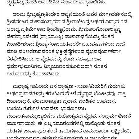
ದೃಶ್ಯವನ್ನು ನೋಡಿ ಆನಂದಿಸಿದ ಸುಜನರೇ ಭಾಗ್ಯಶಾಲಿಗಳು.
ಅಂದು ಶ್ರೀಬ್ರಹ್ಮಣ್ಯತೀರ್ಥರ ಅಪ್ಪಣೆಯಂತೆ ಅವರ ಮಾರ್ಗದರ್ಶನದಲ್ಲಿ
ಶ್ರೀಸರ್ವಜರ ಮಹಾಸಂಸ್ಥಾನವಾದ ಶ್ರೀರಾಜೇಂದ್ರತೀರ್ಥರ ವಿದ್ಯಾಮಠದ
ಆರಾಧ್ಯ ಪ್ರತಿಮೆಗಳಾದ ಶ್ರೀಪಟ್ಟಾಭಿರಾಮ, ಶ್ರೀಮೂಲಗೋಪಾಲಕೃಷ್ಣ
ವೇದವ್ಯಾಸದೇವರ (ವ್ಯಾಸಮುಷ್ಟಿ) ಪಾಜಾರಾಧನೆಯನ್ನು ನೂತನ
ಪೀಠಾಧೀಶರಾದ ಶ್ರೀವ್ಯಾಸರಾಜಯತಿವರರೇ ಬಹುವರ್ಷಗಳಿಂದ ಪಾಜೆ
ಮಾಡಿ ಪರಿಣತರಾದವರಂತೆ ಭಕ್ತಿ-ಶ್ರದ್ಧೆಗಳಿಂದ ವೈಭವಪೂರ್ವಕವಾಗಿ
ನೆರವೇರಿಸಿದರು. ಆ ವೈಭವವನ್ನು ಕಂಡು ಸಹಸ್ರಾರು ಜನ
ಧರ್ಮಾಭಿಮಾನಿಗಳು ವಿಸ್ಮಯಾನಂದತುಂದಿಲರಾಗಿ ನೂತನ
ಗುರುವರರನ್ನು ಕೊಂಡಾಡಿದರು.
ಮಧ್ಯಾಹ್ನ ಸಾವಿರಾರು ಜನ ಬ್ರಾಹ್ಮಣ - ಸುವಾಸಿನಿಯರಿಗೆ ಗುರುಗಳು
ತೀರ್ಥ ಪ್ರಸಾದಗಳನ್ನು ಕರುಣಿಸಿದ ಮೇಲೆ ಮೃಷ್ಟಾನ್ನ ಭೋಜನವು, ರಾತ್ರಿ
ದೀಪಾರಾಧನೆ, ಫಲಮಂತ್ರಾಕ್ಷತಾ ಪ್ರದಾನ, ಪಂಡಿತರ ಉಪವಾಸ,
ಉಭಯ ಗುರುಗಳ ಉಪದೇಶ, ಭಾಷಣಗಳಾಗಿ
ವೇದಾಂತಸಾಮ್ರಾಜ್ಯಾಭಿಷೇಕ ಮಹೋತ್ಸವವು ವೈಭವ, ಸಂಭ್ರಮಗಳೊಡನೆ
ಪಾರ್ಣವಾಯಿತು. ಈ ಎಲ್ಲ ಸಮಾರಂಭಗಳಲ್ಲಿ ಪಾಲ್ಗೊಂಡು ನೂತನ
ಯತಿಗಳ ಪಾರ್ವಾಶ್ರಮ ತಂದೆ-ತಾಯಿಗಳಾದ ರಾಮಾಚಾರ್ಯ-ಲಕ್ಷ್ಮೀದೇವಿ,
ಬಂಧು-ಬಾಂಧವರು ಹರ್ಷಪುಳಕಿತಗಾತ್ರರಾಗಿ ಆ ಅಭೂತಪೂರ್ವ