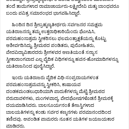
ತಂದೆ ತಾಯಿಗಳಾದ ರಾಮಾಚಾರ್ಯರು-ಲಕ್ಷ್ಮೀದೇವಿ ಮತ್ತು ಬಾಂಧವರೂ
ಬಂದು ಪವಿತ್ರ ಸಮಾರಂಭದ ಭಾಗವಹಿಸಿದ್ದಾರೆ.
ಹಿಂದಿನ ದಿನ ಶ್ರೀಬ್ರಹ್ಮಣ್ಯತೀರ್ಥರು ಸರ್ವಜನರ ಸಮಕ್ಷಮ
ಯತಿರಾಜನನ್ನು ತಮ್ಮ ಉತ್ತರಾಧಿಕಾರಿಯೆಂದು ಘೋಷಿಸಿ,
ಪರಮಹಂಸಾಶ್ರಮ ಸ್ವೀಕರಿಸಲು ಫಲಮಂತ್ರಾಕ್ಷತೆಯನ್ನು ಕೊಟ್ಟು
ಆಶೀರ್ವದಿಸಿದ್ದು, ಶ್ರೀಮಠದ ಪಂಡಿತರು, ಪುರೋಹಿತರು,
ವೇದವಿದ್ಯಾವಿಶಾರದರು ಶ್ರೀಗಳವರ ಆಣತಿಯಂತೆ ಸನ್ಯಾಸ
ಸ್ವೀಕಾರಾಂಗವಾದ ಎಲ್ಲ ವೈದಿಕ ವಿಧಿಗಳನ್ನೂ ಹವನ-ಹೋಮಾದಿಗಳನ್ನೂ
ಯತಿರಾಜನಿಂದ ಪೂರೈಸಿದ್ದಾರೆ.
ಇಂದು ಯತಿರಾಜರು ವೈದಿಕ ವಿಧಿ-ಸಂಪ್ರದಾಯಗಳಂತ
ಪರಮಹಂಸಾಶ್ರಮವನ್ನು ಸ್ವೀಕರಿಸಿ, ಕಾಷಾಯವ
ದಂಡಕಮಂಡಲುಧಾರಿಯಾಗಿ ಪಾದುಕೆಗಳನ್ನು ಮೆಟ್ಟಿ ಶ್ರೀಮಠದ
ಬಿರುದಾವಳಿಗಳು, ಮಂಗಳವಾದ್ಯ, ವೇದಘೋಷಗಳೊಡನೆ ಶ್ರೀಮಠಕ್ಕೆ
ದಯಮಾಡಿಸಿದರು. ಬಾಲಸೂರ್ಯನಂತೆ ತೇಜಸ್ವಿಗಳಾದ
ಬಾಲಯತಿಗಳನ್ನು ಕಂಡು ಸರ್ವರ ಕಣ್ಮನಗಳು ಪರಮಾನಂದದಿಂದ
ತಣಿದವು. ಆಪಂಡಿತ ಪಾಮರರು ನೂತನ ಯತಿಗಳ ಜಯಜಯಕಾರ
ಮಾಡಿದರು.