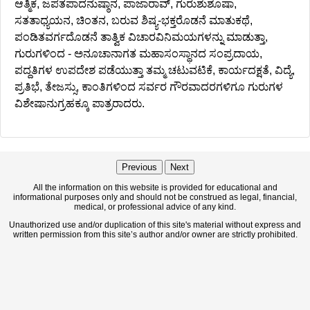
ಆತ್ಮಿಕ, ಜಪತಪಾದನುಷ್ಠಾನ, ಪಾಜಾರಾವ್, ಗುರುಶುಶೂಷಾ,
ಸತತಾಧ್ಯಯನ, ಚಿಂತನ, ಬರುವ ಶಿಷ್ಯ-ಭಕ್ತರೊಡನೆ ಮಾತುಕಥೆ,
ಪಂಡಿತವರ್ಗದೊಡನೆ ತಾತ್ವಿಕ ವಿಚಾರವಿನಿಮಯಗಳನ್ನು ಮಾಡುತ್ತಾ,
ಗುರುಗಳಿಂದ - ಅನೂಚಾನಾಗತ ಮಹಾಸಂಸ್ಥಾನದ ಸಂಪ್ರದಾಯ,
ಪದ್ದತಿಗಳ ಉಪದೇಶ ಪಡೆಯುತ್ತಾ ತಮ್ಮ ಚಟುವಟಿಕೆ, ಕಾರ್ಯದಕ್ಷತೆ, ವಿದ್ಯೆ,
ಪ್ರತಿಭೆ, ತೇಜಸ್ಸು, ಕಾಂತಿಗಳಿಂದ ಸರ್ವರ ಗೌರವಾದರಗಳಿಗೂ ಗುರುಗಳ
ವಿಶೇಷಾನುಗ್ರಹಕ್ಕೂ ಪಾತ್ರರಾದರು.
Previous
Next
All the information on this website is provided for educational and
informational purposes only and should not be construed as legal, financial,
medical, or professional advice of any kind.
Unauthorized use and/or duplication of this site's material without express and
written permission from this site’s author and/or owner are strictly prohibited.