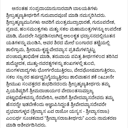
ಅನಂತಹ ಸಂಪ್ರದಾಯಾನುಸಾರವಾಗಿ ಬಾಲಯತಿಗಳು
ಶ್ರೀಬ್ರಹ್ಮಣ್ಯತೀರ್ಥರಿಗೆ ಗುರುಪಾದಪೂಜೆ ಮಾಡಿ ನಮಸ್ಕರಿಸಿದರು.
ಶ್ರೀಬ್ರಹ್ಮಣ್ಯಮುನಿಗಳು ಅವರಿಗೆ ಮಂತ್ರಮುದ್ರಾಧಾರಣೆ, ಗುರೂಪದೇಶ,
ಪ್ರಣವ, ಹಂಸಮಂತ್ರಗಳು ಮತ್ತು ಸಕಲ ಮಹಾಮಂತ್ರಗಳನ್ನೂ ಉಪದೇಶ
ಮಾಡಿ, ಮೊದಲೇ ಸಿದ್ಧಪಡಿಸಲಾಗಿದ್ದ ಅಲಂಕೃತ ಭದ್ರಾಸನದಲ್ಲಿನೂತನ
ಯತಿಗಳನ್ನು ಮಂಡಿಸಿ, ಅವರ ಶಿರದ ಮೇಲೆ ಬಂಗಾರದ ತಟ್ಟೆಯಲ್ಲಿ
ಶಾಲಿಗ್ರಾಮ, ಶ್ರೀರಾಮ-ಕೃಷ್ಣ-ವೇದವ್ಯಾಸ ಪ್ರತಿಮೆಗಳನ್ನಿಟ್ಟು
ಪಂಚಾಮೃತಾಭಿಷೇಕ ಮಾಡಿ, ತರುವಾಯ ಪವಿತ್ರ ತೀರ್ಥಗಳಿಂದ ತರಿಸಿದ
ಶುದ್ಧೋದಕ, ಮುತ್ತು-ನವರತ್ನಗಳನ್ನು ಶಂಖಗಳಲ್ಲಿ ತುಂಬಿ,
ಮಂಗಳವಾದ್ಯಗಳು ಭೋರ್ಗರೆಯುತ್ತಿರಲು, ವೇದಘೋಷವಾಗುತ್ತಿರಲು,
ಸಕಲ ಸಜ್ಜನರ ಹರ್ಷಧ್ವನಿಗೈಯ್ಯುತ್ತಿರಲು ಶಾಲಿವಾಹನ ಶಕೆ ೧೩೭೫ನೇ
ಶ್ರೀಮುಖ ಸಂವತ್ತರದ ಶುಭದಿನದಂದು ಶ್ರೀಬ್ರಹ್ಮಣ್ಯತೀರ್ಥರು ತಮ್ಮ
ಪ್ರಿಯಶಿಷ್ಯರಿಗೆ ಶ್ರೀಮದಾಚಾರ್ಯರ ವೇದಾಂತಸಾಮ್ರಾಜ್ಯ
ಪಟ್ಟಾಭಿಷೇಕವನ್ನು ನೆರವೇರಿಸಿ, ಅವರಿಗೆ ಶ್ರೀವೇದವ್ಯಾಸದೇವರು ತಮ್ಮ
ಹೆಸರನ್ನೇ ಇಡಬೇಕೆಂದು ಆಜ್ಞಾಪಿಸಿದ್ದಂತೆ ಶ್ರೀವೇದವ್ಯಾಸದೇವರೇ
ಪ್ರಭವಾಗುಳ್ಳವ (ಶ್ರೀವ್ಯಾಸ ಏವ ರಾಜೋ ಯಸ್ಯಸ - ಶ್ರೀವ್ಯಾಸರಾಜ)
ಎಂಬರ್ಥ ಸೂಚಕವಾದ “ಶ್ರೀವ್ಯಾಸರಾಜತೀರ್ಥರು” ಎಂದು ನಾಮಕರಣ
ಮಾಡಿ ಆಶೀರ್ವದಿಸಿದರು.