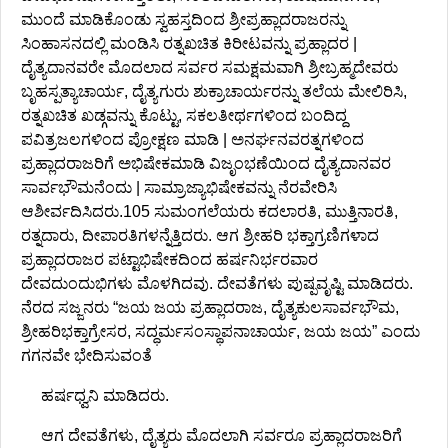
ಮುಂದೆ ಮಾಡಿಕೊಂಡು ಸ್ವಹಸ್ತದಿಂದ ಶ್ರೀಪ್ರಹ್ಲಾದರಾಜರನ್ನು
ಸಿಂಹಾಸನದಲ್ಲಿ ಮಂಡಿಸಿ ರತ್ನಖಚಿತ ಕಿರೀಟವನ್ನು ಪ್ರಹ್ಲಾದರ |
ದೈತ್ಯದಾನವರೇ ಮೊದಲಾದ ಸರ್ವರ ಸಮಕ್ಷಮವಾಗಿ ಶ್ರೀಬ್ರಹ್ಮದೇವರು
ಬೃಹಸ್ಪತ್ಯಾಚಾರ್ಯ, ದೈತ್ಯಗುರು ಶುಕ್ರಾಚಾರ್ಯರನ್ನು ತಲೆಯ ಮೇಲಿರಿಸಿ,
ರತ್ನಖಚಿತ ಖಡ್ಗವನ್ನು ಕೊಟ್ಟು, ಸಕಲತೀರ್ಥಗಳಿಂದ ಬಂದಿದ್ದ
ಪವಿತ್ರಜಲಗಳಿಂದ ಪ್ರೋಕ್ಷಣ ಮಾಡಿ | ಅನರ್ಘನವರತ್ನಗಳಿಂದ
ಪ್ರಹ್ಲಾದರಾಜರಿಗೆ ಅಭಿಷೇಕಮಾಡಿ ವಿಜೃಂಭಣೆಯಿಂದ ದೈತ್ಯದಾನವರ
ಸಾರ್ವಭೌಮನೆಂದು | ಸಾಮ್ರಾಜ್ಯಾಭಿಷೇಕವನ್ನು ನೆರವೇರಿಸಿ
ಆಶೀರ್ವದಿಸಿದರು.105 ಸುಮಂಗಲೆಯರು ಕದಲಾರತಿ, ಮುತ್ತಿನಾರತಿ,
ರತ್ನದಾರು, ದೀಪಾರತಿಗಳನ್ನೆತ್ತಿದರು. ಆಗ ಶ್ರೀಹರಿ ಭಕ್ತಾಗ್ರಣಿಗಳಾದ
ಪ್ರಹ್ಲಾದರಾಜರ ಪಟ್ಟಾಭಿಷೇಕದಿಂದ ಹರ್ಷನಿರ್ಭರವಾರ
ದೇವದುಂದುಭಿಗಳು ಮೊಳಗಿದವು. ದೇವತೆಗಳು ಪುಷ್ಪವೃಷ್ಟಿ ಮಾಡಿದರು.
ನೆರದ ಸಜ್ಜನರು “ಜಯ ಜಯ ಪ್ರಹ್ಲಾದರಾಜ, ದೈತ್ಯಕುಲಸಾರ್ವಭೌಮ,
ಶ್ರೀಹರಿಭಕ್ತಾಗ್ರೇಸರ, ಸದ್ಧರ್ಮಸಂಸ್ಥಾಪನಾಚಾರ್ಯ, ಜಯ ಜಯ” ಎಂದು
ಗಗನವೇ ಭೇದಿಸುವಂತೆ
ಹರ್ಷಧ್ವನಿ ಮಾಡಿದರು.
ಆಗ ದೇವತೆಗಳು, ದೈತ್ಯರು ಮೊದಲಾಗಿ ಸರ್ವರೂ ಪ್ರಹ್ಲಾದರಾಜರಿಗೆ