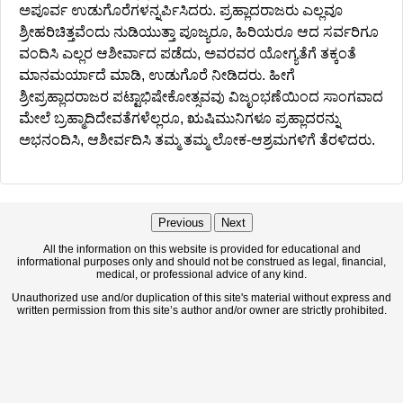
ಅಪೂರ್ವ ಉಡುಗೊರೆಗಳನ್ನರ್ಪಿಸಿದರು. ಪ್ರಹ್ಲಾದರಾಜರು ಎಲ್ಲವೂ
ಶ್ರೀಹರಿಚಿತ್ತವೆಂದು ನುಡಿಯುತ್ತಾ ಪೂಜ್ಯರೂ, ಹಿರಿಯರೂ ಆದ ಸರ್ವರಿಗೂ
ವಂದಿಸಿ ಎಲ್ಲರ ಆಶೀರ್ವಾದ ಪಡೆದು, ಅವರವರ ಯೋಗ್ಯತೆಗೆ ತಕ್ಕಂತೆ
ಮಾನಮರ್ಯಾದೆ ಮಾಡಿ, ಉಡುಗೊರೆ ನೀಡಿದರು. ಹೀಗೆ
ಶ್ರೀಪ್ರಹ್ಲಾದರಾಜರ ಪಟ್ಟಾಭಿಷೇಕೋತ್ಸವವು ವಿಜೃಂಭಣೆಯಿಂದ ಸಾಂಗವಾದ
ಮೇಲೆ ಬ್ರಹ್ಮಾದಿದೇವತೆಗಳೆಲ್ಲರೂ, ಋಷಿಮುನಿಗಳೂ ಪ್ರಹ್ಲಾದರನ್ನು
ಅಭನಂದಿಸಿ, ಆಶೀರ್ವದಿಸಿ ತಮ್ಮ ತಮ್ಮ ಲೋಕ-ಆಶ್ರಮಗಳಿಗೆ ತೆರಳಿದರು.
Previous
Next
All the information on this website is provided for educational and
informational purposes only and should not be construed as legal, financial,
medical, or professional advice of any kind.
Unauthorized use and/or duplication of this site's material without express and
written permission from this site’s author and/or owner are strictly prohibited.